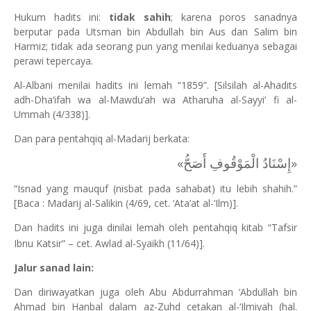
Hukum hadits ini:
tidak sahih
; karena poros sanadnya
berputar pada Utsman bin Abdullah bin Aus dan Salim bin
Harmiz; tidak ada seorang pun yang menilai keduanya sebagai
perawi tepercaya.
Al-Albani menilai hadits ini lemah “1859”. [Silsilah al-Ahadits
adh-Dha‘ifah wa al-Mawdu‘ah wa Atharuha al-Sayyi’ fi al-
Ummah (4/338)].
Dan para pentahqiq al-Madarij berkata:
«إِسْنَادُ الْمَوْقُوفِ أَصَحُّ»
“Isnad yang mauquf (nisbat pada sahabat) itu lebih shahih.”
[Baca : Madarij al-Salikin (4/69, cet. ‘Ata’at al-‘Ilm)].
Dan hadits ini juga dinilai lemah oleh pentahqiq kitab “Tafsir
Ibnu Katsir” – cet. Awlad al-Syaikh (11/64)].
Jalur sanad lain:
Dan diriwayatkan juga oleh Abu Abdurrahman ‘Abdullah bin
Ahmad bin Hanbal dalam az-Zuhd cetakan al-‘Ilmiyah (hal.