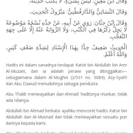
وَقَالَ ابْنُ مَعِينٍ: لَيْسَ بِشَيْءٍ، لَا يُكْتَبُ حَدِيثُهُ،
وَقَالَ النَّسَائِيُّ وَالدَّارَقُطْنِيُّ: مَتْرُوكُ الْحَدِيثِ،
وَقَالَ ابْنُ حِبَّانَ: رَوَى عَنْ أَبِيهِ، عَنْ جَدِّهِ نُسْخَةً مَوْضُوعَةً
لَا يَحِلُّ ذِكْرُهَا فِي الْكُتُبِ، وَلَا الرِّوَايَةُ عَنْهُ إِلَّا عَلَى جِهَةِ
التَّعَجُّبِ.
الْحَدِيثُ ضَعِيفٌ جِدًّا بِهٰذَا الْإِسْنَادِ لِشِدَّةِ ضَعْفِ كَثِيرٍ،
وَاللَّهُ أَعْلَمُ.
Hadits ini dalam sanadnya terdapat Katsir bin Abdullah bin Amr
Al-Muzani, dan ia adalah perawi yang ditinggalkan—
sebagaimana dalam Al-Mughni (2/531 no. 5084). Asy-Syafi‘i
dan Abu Dawud menuduhnya sebagai pendusta.
Abu Thalib meriwayatkan dari Ahmad: haditsnya munkar, tidak
ada nilainya.
Abdullah bin Ahmad berkata: ayahku mencoret hadits Katsir bin
Abdullah dari Al-Musnad dan tidak meriwayatkan sesuatu pun
darinya kepada kami.