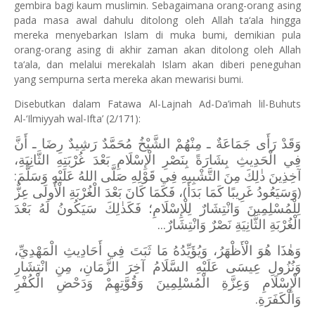
gembira bagi kaum muslimin. Sebagaimana orang-orang asing
pada masa awal dahulu ditolong oleh Allah ta‘ala hingga
mereka menyebarkan Islam di muka bumi, demikian pula
orang-orang asing di akhir zaman akan ditolong oleh Allah
ta‘ala, dan melalui merekalah Islam akan diberi peneguhan
yang sempurna serta mereka akan mewarisi bumi.
Disebutkan dalam Fatawa Al-Lajnah Ad-Da’imah lil-Buhuts
Al-‘Ilmiyyah wal-Ifta’ (2/171):
وَقَدْ رَأَى جَمَاعَةٌ ـ مِنْهُمْ الشَّيْخُ مُحَمَّدٌ رَشِيدٌ رِضَا ـ أَنَّ
فِي الْحَدِيثِ بِشَارَةً بِنَصْرِ الْإِسْلَامِ بَعْدَ غُرْبَتِهِ الثَّانِيَةِ،
آخِذِينَ ذٰلِكَ مِنَ التَّشْبِيهِ فِي قَوْلِهِ صَلَّى اللهُ عَلَيْهِ وَسَلَّمَ:
(وَسَيَعُودُ غَرِيبًا كَمَا بَدَأَ)، فَكَمَا كَانَ بَعْدَ الْغُرْبَةِ الْأُولَى عِزٌّ
لِلْمُسْلِمِينَ وَانْتِشَارٌ لِلْإِسْلَامِ؛ فَكَذٰلِكَ سَيَكُونُ لَهُ بَعْدَ
الْغُرْبَةِ الثَّانِيَةِ نَصْرٌ وَانْتِشَارٌ...
وَهٰذَا هُوَ الْأَظْهَرُ، وَيُؤَيِّدُهُ مَا ثَبَتَ فِي أَحَادِيثِ الْمَهْدِيِّ،
وَنُزُولِ عِيسَى عَلَيْهِ السَّلَامُ آخِرَ الزَّمَانِ، مِنِ انْتِشَارِ
الْإِسْلَامِ وَعِزَّةِ الْمُسْلِمِينَ وَقُوَّتِهِمْ وَدَحْضِ الْكُفْرِ
وَالْكَفَرَةِ.