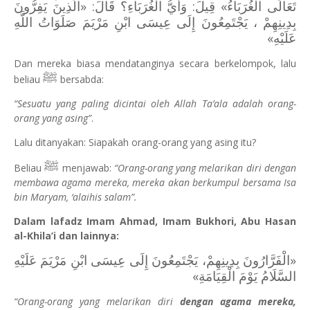
تَعَالَى الْغُرَبَاءُ» قِيلَ: وَأَيُّ الْغُرَبَاءِ؟ قَالَ: «الَّذِينَ يَفِرُّونَ
بِدِينِهِمْ ، ‌يَجْتَمِعُونَ ‌إِلَى ‌عِيسَى ‌ابْنِ ‌مَرْيَمَ صَلَوَاتُ اللَّهِ
عَلَيْهِ»
Dan mereka biasa mendatanginya secara berkelompok, lalu
ﷺ
beliau
bersabda:
“Sesuatu yang paling dicintai oleh Allah Ta’ala adalah orang-
orang yang asing”
.
Lalu ditanyakan: Siapakah orang-orang yang asing itu?
ﷺ
Beliau
menjawab:
“Orang-orang yang melarikan diri dengan
membawa agama mereka, mereka akan berkumpul bersama Isa
bin Maryam, ‘alaihis salam”.
Dalam lafadz Imam Ahmad, Imam Bukhori, Abu Hasan
al-Khila’i dan lainnya:
«‌الْفَرَّارُونَ بِدِينِهِمْ، يَجْتَمِعُونَ إِلَى عِيسَى ابْنِ مَرْيَمَ عَلَيْهِ
السَّلَامُ يَوْمَ الْقِيَامَةِ»
“Orang-orang yang melarikan diri
dengan agama mereka,