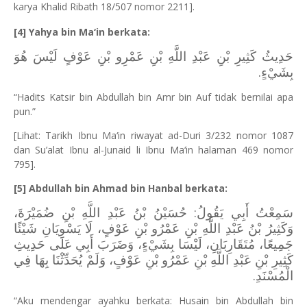
karya Khalid Ribath 18/507 nomor 2211].
[4] Yahya bin Ma‘in berkata:
حَدِيثُ كَثِيرِ بْنِ عَبْدِ اللَّهِ بْنِ عَمْرِو بْنِ عَوْفٍ لَيْسَ هُوَ
بِشَيْءٍ.
“Hadits Katsir bin Abdullah bin Amr bin Auf tidak bernilai apa
pun.”
[Lihat: Tarikh Ibnu Ma‘in riwayat ad-Duri 3/232 nomor 1087
dan Su’alat Ibnu al-Junaid li Ibnu Ma‘in halaman 469 nomor
795].
[5] Abdullah bin Ahmad bin Hanbal berkata:
سَمِعْتُ أَبِي يَقُولُ: حُسَيْنُ بْنُ عَبْدِ اللَّهِ بْنِ ضُمَيْرَةَ،
وَكَثِيرُ بْنُ عَبْدِ اللَّهِ بْنِ عَمْرُو بْنِ عَوْفٍ، لَا يَسْوِيَانِ شَيْئًا
جَمِيعًا، مُتَقَارِبَانِ، لَيْسَا بِشَيْءٍ، وَضَرَبَ أَبِي عَلَى حَدِيثِ
كَثِيرِ بْنِ عَبْدِ اللَّهِ بْنِ عَمْرُو بْنِ عَوْفٍ، وَلَمْ يُحَدِّثْنَا بِهَا فِي
الْمُسْنَدِ.
“Aku mendengar ayahku berkata: Husain bin Abdullah bin