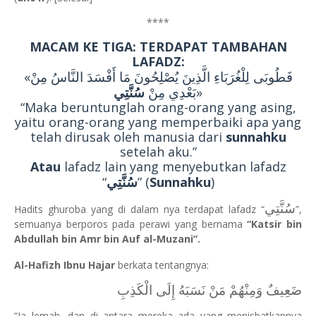
****
MACAM KE TIGA: TERDAPAT TAMBAHAN
LAFADZ:
«فَطُوبَى لِلْغُرَبَاءِ الَّذِينَ يُصْلِحُونَ مَا أَفْسَدَ النَّاسُ مِنْ
سُنَّتِي
بَعْدِي مِنْ
»
“Maka beruntunglah orang-orang yang asing,
yaitu orang-orang yang memperbaiki apa yang
telah dirusak oleh manusia dari
sunnahku
setelah aku.”
Atau
lafadz lain yang menyebutkan lafadz
سُنَّتِي
“
” (
Sunnahku
)
سُنَّتِي
Hadits ghuroba yang di dalam nya terdapat lafadz “
”,
semuanya berporos pada perawi yang bernama
“Katsir bin
Abdullah bin Amr bin Auf al-Muzani”.
Al-Hafizh Ibnu Hajar
berkata tentangnya:
ضَعِيفٌ وَمِنْهُمْ مَنْ نَسَبَهُ إِلَى الْكَذِبِ
“Ia lemah, dan di antara mereka ada yang menisbatkannya