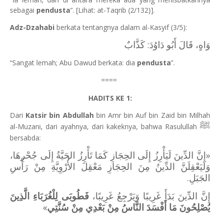
sebagai
pendusta
”. [Lihat: at-Taqrib (2/132)].
Adz-Dzahabi
berkata tentangnya dalam al-Kasyif (3/5):
وَاهٍ، قَالَ أَبُو دَاوُدَ: كَذَّابٌ
“Sangat lemah; Abu Dawud berkata: dia
pendusta
”.
====
HADITS KE 1:
Dari
Katsir bin Abdullah
bin Amr bin Auf bin Zaid bin Milhah
ﷺ
al-Muzani, dari ayahnya, dari kakeknya, bahwa Rasulullah
bersabda:
«إِنَّ الدِّينَ لَيَأْرِزُ إِلَى الحِجَازِ كَمَا تَأْرِزُ الحَيَّةُ إِلَى جُحْرِهَا،
وَلَيَعْقِلَنَّ الدِّينُ مِنَ الحِجَازِ مَعْقِلَ الأُرْوِيَّةِ مِنْ رَأْسِ
.
الجَبَلِ
إِنَّ الدِّينَ بَدَأَ غَرِيبًا وَيَرْجِعُ غَرِيبًا،
فَطُوبَى لِلْغُرَبَاءِ الَّذِينَ
»
يُصْلِحُونَ مَا أَفْسَدَ النَّاسُ مِنْ بَعْدِي مِنْ سُنَّتِي