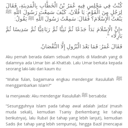
كُنْتُ فِي مَجْلِسٍ فِيهِ عُمَرُ بْنُ الْخَطَّابِ بِالْمَدِينَةِ، فَقَالَ
لِرَجُلٍ مِنَ الْقَوْمِ: يَا فُلَانُ، كَيْفَ سَمِعْتَ رَسُولَ اللَّهِ ﷺ
يَنْعَتُ الْإِسْلَامَ؟ فَقَالَ: سَمِعْتُ رَسُولَ اللَّهِ ﷺ يَقُولُ:
«إِنَّ الْإِسْلَامَ بَدَأَ جَذَعًا ثُمَّ ثَنِيًّا ثُمَّ رَبَاعِيًّا ثُمَّ سَدِيسًا ثُمَّ
بَازِلًا» ".
فَقَالَ عُمَرُ: فَمَا بَعْدَ الْبُزُولِ إِلَّا النُّقْصَانُ.
Aku pernah berada dalam sebuah majelis di Madinah yang di
dalamnya ada Umar bin al-Khattab. Lalu Umar berkata kepada
seorang laki-laki dari kaum itu:
ﷺ
“Wahai fulan, bagaimana engkau mendengar Rasulullah
menggambarkan Islam?”
ﷺ
Ia menjawab: Aku mendengar Rasulullah
bersabda:
“Sesungguhnya Islam pada tahap awal adalah Jadza‘ (masih
muda sekali), kemudian Tsaniy (berkembang ke tahap
berikutnya), lalu Ruba‘i (ke tahap yang lebih lanjut), kemudian
Sadis (ke tahap yang lebih sempurna), hingga Bazil (mencapai