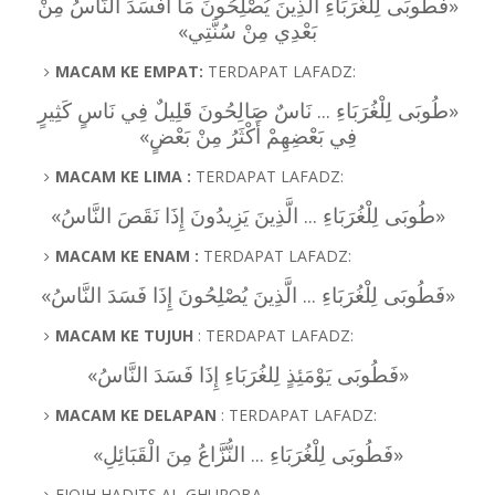
«فَطُوبَى لِلْغُرَبَاءِ الَّذِينَ يُصْلِحُونَ مَا أَفْسَدَ النَّاسُ مِنْ
بَعْدِي مِنْ سُنَّتِي»
MACAM KE EMPAT:
TERDAPAT LAFADZ:
«طُوبَى لِلْغُرَبَاءِ ... ‌نَاسٌ ‌صَالِحُونَ ‌قَلِيلٌ ‌فِي ‌نَاسٍ ‌كَثِيرٍ
فِي بَعْضِهِمْ أَكْثَرُ مِنْ بَعْضٍ»
MACAM KE LIMA :
TERDAPAT LAFADZ:
«طُوبَى لِلْغُرَبَاءِ ... ‌الَّذِينَ ‌يَزِيدُونَ ‌إِذَا ‌نَقَصَ ‌النَّاسُ»
MACAM KE ENAM :
TERDAPAT LAFADZ:
‌الَّذِينَ ‌يُصْلِحُونَ ‌إِذَا ‌فَسَدَ ‌النَّاسُ»
...
«فَطُوبَى لِلْغُرَبَاءِ
MACAM KE TUJUH
: TERDAPAT LAFADZ:
«فَطُوبَى يَوْمَئِذٍ لِلغُرَبَاءِ إِذَا فَسَدَ النَّاسُ»
MACAM KE DELAPAN
: TERDAPAT LAFADZ:
«فَطُوبَى لِلْغُرَبَاءِ ... النُّزَّاعُ مِنَ الْقَبَائِلِ»
FIQIH HADITS AL-GHUROBA