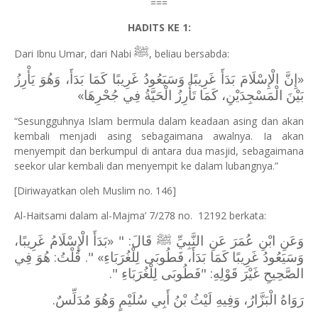
===
HADITS KE 1:
ﷺ
Dari Ibnu Umar, dari Nabi
, beliau bersabda:
«إِنَّ الْإِسْلَامَ بَدَأَ غَرِيبًا وَسَيَعُودُ غَرِيبًا كَمَا بَدَأَ، وَهُوَ يَأْرِزُ
بَيْنَ الْمَسْجِدَيْنِ، كَمَا تَأْرِزُ الْحَيَّةُ فِي جُحْرِهَا»
“Sesungguhnya Islam bermula dalam keadaan asing dan akan
kembali menjadi asing sebagaimana awalnya. Ia akan
menyempit dan berkumpul di antara dua masjid, sebagaimana
seekor ular kembali dan menyempit ke dalam lubangnya.”
[Diriwayatkan oleh Muslim no. 146]
Al-Haitsami dalam al-Majma’ 7/278 no.
12192 berkata:
وَعَنِ ابْنِ عُمَرَ عَنِ النَّبِيِّ ﷺ قَالَ: " «بَدَأَ الْإِسْلَامُ غَرِيبًا،
وَسَيَعُودُ غَرِيبًا كَمَا بَدَأَ، فَطُوبَى لِلْغُرَبَاءِ» ". قُلْتُ: هُوَ فِي
الصَّحِيحِ غَيْرَ قَوْلِهِ: "فَطُوبَى لِلْغُرَبَاءِ ".
رَوَاهُ الْبَزَّارُ، وَفِيهِ لَيْثُ بْنُ أَبِي سُلَيْمٍ وَهُوَ مُدَلِّسٌ.