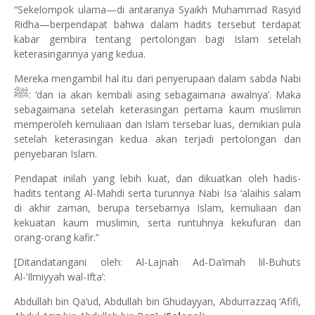
“Sekelompok ulama—di antaranya Syaikh Muhammad Rasyid
Ridha—berpendapat bahwa dalam hadits tersebut terdapat
kabar gembira tentang pertolongan bagi Islam setelah
keterasingannya yang kedua.
Mereka mengambil hal itu dari penyerupaan dalam sabda Nabi
ﷺ
: ‘dan ia akan kembali asing sebagaimana awalnya’. Maka
sebagaimana setelah keterasingan pertama kaum muslimin
memperoleh kemuliaan dan Islam tersebar luas, demikian pula
setelah keterasingan kedua akan terjadi pertolongan dan
penyebaran Islam.
Pendapat inilah yang lebih kuat, dan dikuatkan oleh hadis-
hadits tentang Al-Mahdi serta turunnya Nabi Isa ‘alaihis salam
di akhir zaman, berupa tersebarnya Islam, kemuliaan dan
kekuatan kaum muslimin, serta runtuhnya kekufuran dan
orang-orang kafir.”
[Ditandatangani oleh: Al-Lajnah Ad-Da’imah lil-Buhuts
Al-‘Ilmiyyah wal-Ifta’:
Abdullah bin Qa‘ud, Abdullah bin Ghudayyan, Abdurrazzaq ‘Afifi,