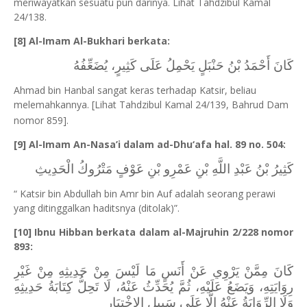
meriwayatkan sesuatu pun darinya. Lihat Tahdzibul Kamal
24/138.
[8] Al-Imam Al-Bukhari berkata:
كَانَ أَحْمَدُ بْنُ حَنْبَلٍ يَحْمِلُ عَلَى كَثِيرٍ، يُضَعِّفُهُ
Ahmad bin Hanbal sangat keras terhadap Katsir, beliau
melemahkannya. [Lihat Tahdzibul Kamal 24/139, Bahrud Dam
nomor 859].
[9] Al-Imam An-Nasa’i dalam ad-Dhu‘afa hal. 89 no. 504:
كَثِيرُ بْنُ عَبْدِ اللَّهِ بْنِ عَمْرِو بْنِ عَوْفٍ مَتْرُوكُ الْحَدِيثِ
“ Katsir bin Abdullah bin Amr bin Auf adalah seorang perawi
yang ditinggalkan haditsnya (ditolak)”.
[10] Ibnu Hibban berkata dalam al-Majruhin 2/228 nomor
893:
كَانَ مِمَّنْ يَرْوِي عَنْ أَنَسٍ مَا لَيْسَ مِنْ حَدِيثِهِ مِنْ غَيْرِ
رِوَايَتِهِ، وَيَضَعُ عَلَيْهِ، ثُمَّ يُحَدِّثُ عَنْهُ، لَا تَحِلُّ كِتَابَةُ حَدِيثِهِ
وَلَا الرِّوَايَةُ عَنْهُ إِلَّا عَلَى سَبِيلِ الِاخْتِبَارِ