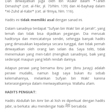
Dan diriwayatkan juga oleh Ibn ‘Asakir dalam *Tarikh
Dimashq* (cet. al-Fikr, jil. 73/hlm. 139) dan Al-Bayhaqi dalam
*Al-Zuhd al-Kabir* (cet. al-‘Ilmiya, hlm. 116).
Hadits ini
tidak memiliki asal
dengan sanad ini.
Dalam sanadnya terdapat “Sufyan bin Waki‘ bin al-Jarrah”, yang
lemah dan tidak bisa dijadikan pegangan. Dia merusak
haditsnya dan mencatatnya sendiri, sehingga banyak hadits
yang dimasukkan kepadanya secara tunggal, dan tidak pernah
diriwayatkan oleh orang lain selain dia. Saya teliti, tidak
menemukan yang men-tabi‘i (mengikuti sanadnya), baik yang
sederajat maupun yang lebih rendah darinya.
Adapun perawi yang bernama Ibnu Jarir (Ibnu Jurayj) adalah
perawi mudallis, namun bagi saya bukan itu sebab
kelemahannya, melainkan Sufyan bin Waki‘ karena
keterasingannya dalam meriwayatkannya. Wallahu a’lam.
HADITS PENGUAT:
Hadits Abdullah bin Amr bin al-‘Ash ini diperkuat dengan hadits
ﷺ
Jabir, ia berkata: aku mendengar Nabi
bersabda: