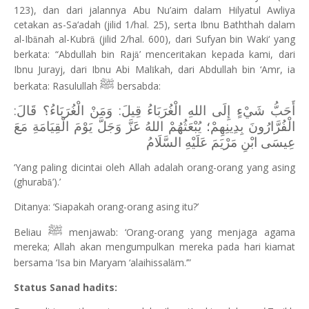
123), dan dari jalannya Abu Nu’aim dalam Hilyatul Awliya
cetakan as-Sa‘adah (jilid 1/hal. 25), serta Ibnu Baththah dalam
al-Ib
nah al-Kubr
(jilid 2/hal. 600), dari Sufyan bin Waki‘ yang
ā
ā
berkata: “Abdullah bin Raj
’ menceritakan kepada kami, dari
ā
Ibnu Jurayj, dari Ibnu Abi Mal
kah, dari Abdullah bin ‘Amr, ia
ī
ﷺ
berkata: Rasulullah
bersabda:
أَحَبُّ شَيْءٍ إِلَى اللهِ الْغُرَبَاءُ قِيلَ: وَمَنْ الْغُرَبَاءُ؟ قَالَ:
الْفُرَّارُونَ بِدِينِهِمْ؛ يُبْعَثُهُمْ اللهُ عَزَّ وَجَلَّ يَوْمَ الْقِيَامَةِ مَعَ
عِيسَى ابْنِ مَرْيَمَ عَلَيْهِ السَّلَامُ
‘Yang paling dicintai oleh Allah adalah orang-orang yang asing
(ghurab
’).’
ā
Ditanya: ‘Siapakah orang-orang asing itu?’
ﷺ
Beliau
menjawab: ‘Orang-orang yang menjaga agama
mereka; Allah akan mengumpulkan mereka pada hari kiamat
bersama ‘Isa bin Maryam ‘alaihissal
m.’”
ā
Status Sanad hadits: