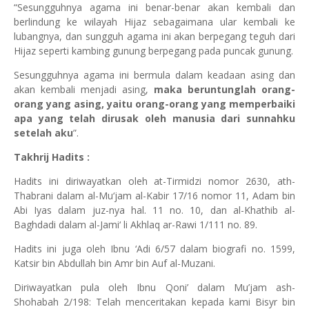
“Sesungguhnya agama ini benar-benar akan kembali dan
berlindung ke wilayah Hijaz sebagaimana ular kembali ke
lubangnya, dan sungguh agama ini akan berpegang teguh dari
Hijaz seperti kambing gunung berpegang pada puncak gunung.
Sesungguhnya agama ini bermula dalam keadaan asing dan
akan kembali menjadi asing,
maka beruntunglah orang-
orang yang asing, yaitu orang-orang yang memperbaiki
apa yang telah dirusak oleh manusia dari sunnahku
setelah aku
”.
Takhrij Hadits :
Hadits ini diriwayatkan oleh at-Tirmidzi nomor 2630, ath-
Thabrani dalam al-Mu‘jam al-Kabir 17/16 nomor 11, Adam bin
Abi Iyas dalam juz-nya hal. 11 no. 10, dan al-Khathib al-
Baghdadi dalam al-Jami‘ li Akhlaq ar-Rawi 1/111 no. 89.
Hadits ini juga oleh Ibnu ‘Adi 6/57 dalam biografi no. 1599,
Katsir bin Abdullah bin Amr bin Auf al-Muzani.
Diriwayatkan pula oleh Ibnu Qoni’ dalam Mu’jam ash-
Shohabah 2/198: Telah menceritakan kepada kami Bisyr bin