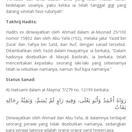
kedelapan usianya, yaitu ketika ia telah tanggal gigi yang
datang setelah fase ruba‘iyah”.
Takhrij Hadits:
Hadits ini diriwayatkan oleh Ahmad dalam al-Musnad 25/100
nomor 15802 dan oleh Abu Ya‘la (192), melalui jalur Yazid bin
Zurai‘ dan Yahya bin Sa‘id, dari ‘Auf, dengan sanad tersebut.
Ditambahkan oleh Yazid dalam riwayatnya: ia berkata, “Dalam
hadisnya disebutkan di Masjid Bashrah, ia berkata: telah
menceritakan kepadaku seorang laki-laki yang sebenarnya
telah ia sebutkan namanya, namun ‘Auf lupa namanya.”
Status Sanad:
Al-Haitsami dalam al-Majma’ 7/279 no. 12199 berkata:
رَوَاهُ أَحْمَدُ وَأَبُو يَعْلَى، وَفِيهِ رَاوٍ لَمْ يُسَمَّ، وَبَقِيَّةُ رِجَالِهِ
ثِقَاتٌ
Diriwayatkan oleh Ahmad dan Abu Ya‘la, di dalamnya terdapat
seorang perawi yang tidak disebutkan namanya, sedangkan
para perawi lainnya adalah orang-orang yang terpercaya.