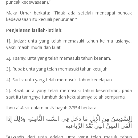
puncak kedewasaan).”
Maka Umar berkata: “Tidak ada setelah mencapai puncak
kedewasaan itu kecuali penurunan.”
Penjelasan istilah-istilah:
1]. Jadza‘: unta yang telah memasuki tahun kelima usianya,
yakni masih muda dan kuat.
2]. Tsaniy: unta yang telah memasuki tahun keenam.
3]. Ruba‘i: unta yang telah memasuki tahun ketujuh.
4]. Sadis: unta yang telah memasuki tahun kedelapan.
5]. Bazil: unta yang telah memasuki tahun kesembilan, pada
saat itu taringnya tumbuh dan kekuatannya telah sempurna.
Ibnu al-Atsir dalam an-Nihayah 2/354 berkata:
السَّدِيسُ مِنَ الْإِبِلِ مَا دخَل فِي السَّنة الثَّامِنَةِ، وَذَلِكَ إِذَا
أَلْقَى السِنَّ الَّتِي بَعْدَ الرَّباعية
“As-sadis dari unta adalah unta yang telah masuk tahun