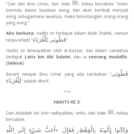
ﷺ
“Dan dari Ibnu Umar, dari Nabi
, beliau bersabda: “Islam
bermula dalam keadaan asing, dan akan kembali menjadi
asing sebagaimana awalnya, maka beruntunglah orang-orang
yang asing.”
Aku berkata:
Hadits ini terdapat dalam kitab Shahih, namun
فَطُوبَى لِلْغُرَبَاءِ
tanpa lafadz “
”.
Hadits ini diriwayatkan oleh al-Bazzar, dan dalam sanadnya
terdapat
Laits bin Abi Sulaim
, dan ia
seorang mudallis
.
[
Selesai
]
فَطُوبَى
Berarti riwayat Ibnu Umar yang ada tambahan “
لِلْغُرَبَاءِ
” adalah dho’if.
===
HADITS KE 2:
ﷺ
Dari Abdullah bin Amr radhiyallahu ‘anhu, dari Nabi
, beliau
bersabda:
وَكَانُوا يَأَتُونَهُ بِالْوَهْطِ، فَقَالَ: «أَحَبُّ شَيْءٍ إِلَى اللَّهِ