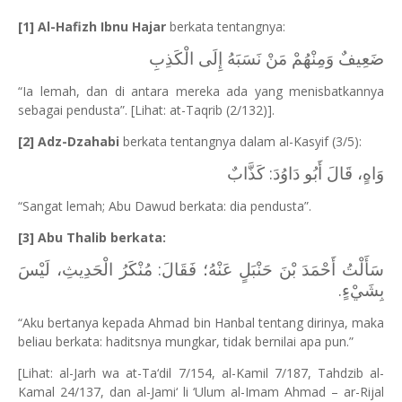
[1] Al-Hafizh Ibnu Hajar
berkata tentangnya:
ضَعِيفٌ وَمِنْهُمْ مَنْ نَسَبَهُ إِلَى الْكَذِبِ
“Ia lemah, dan di antara mereka ada yang menisbatkannya
sebagai pendusta”. [Lihat: at-Taqrib (2/132)].
[2] Adz-Dzahabi
berkata tentangnya dalam al-Kasyif (3/5):
وَاهٍ، قَالَ أَبُو دَاوُدَ: كَذَّابٌ
“Sangat lemah; Abu Dawud berkata: dia pendusta”.
[3] Abu Thalib berkata:
سَأَلْتُ أَحْمَدَ بْنَ حَنْبَلٍ عَنْهُ؛ فَقَالَ: مُنْكَرُ الْحَدِيثِ، لَيْسَ
بِشَيْءٍ.
“Aku bertanya kepada Ahmad bin Hanbal tentang dirinya, maka
beliau berkata: haditsnya mungkar, tidak bernilai apa pun.”
[Lihat: al-Jarh wa at-Ta‘dil 7/154, al-Kamil 7/187, Tahdzib al-
Kamal 24/137, dan al-Jami‘ li ‘Ulum al-Imam Ahmad – ar-Rijal