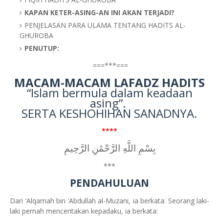
KAPAN KETER-ASING-AN INI AKAN TERJADI?
PENJELASAN PARA ULAMA TENTANG HADITS AL-
GHUROBA
PENUTUP:
===***===
MACAM-MACAM LAFADZ HADITS
“Islam bermula dalam keadaan
asing”.
SERTA KESHOHIHAN SANADNYA.
****
بِسْمِ اللَّهِ الرَّحْمَٰنِ الرَّحِيمِ
***
PENDAHULUAN
Dari ‘Alqamah bin ‘Abdullah al-Muzani, ia berkata: Seorang laki-
laki pernah menceritakan kepadaku, ia berkata: