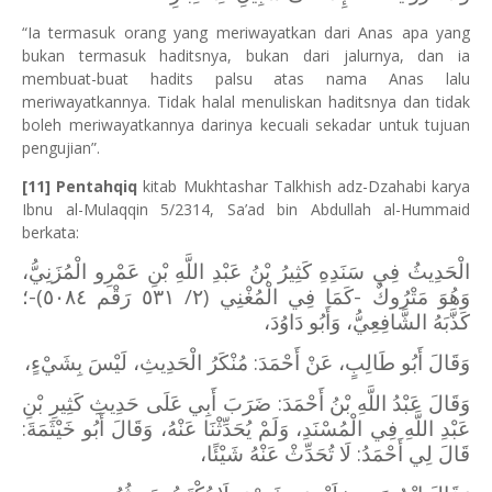
“Ia termasuk orang yang meriwayatkan dari Anas apa yang
bukan termasuk haditsnya, bukan dari jalurnya, dan ia
membuat-buat hadits palsu atas nama Anas lalu
meriwayatkannya. Tidak halal menuliskan haditsnya dan tidak
boleh meriwayatkannya darinya kecuali sekadar untuk tujuan
pengujian”.
[11]
Pentahqiq
kitab Mukhtashar Talkhish adz-Dzahabi karya
Ibnu al-Mulaqqin 5/2314, Sa’ad bin Abdullah al-Hummaid
berkata:
الْحَدِيثُ فِي سَنَدِهِ كَثِيرُ بْنُ عَبْدِ اللَّهِ بْنِ عَمْرِو الْمُزَنِيُّ،
وَهُوَ مَتْرُوكٌ -كَمَا فِي الْمُغْنِي (٢/ ٥٣١ رَقْم ٥٠٨٤)-؛
كَذَّبَهُ الشَّافِعِيُّ، وَأَبُو دَاوُدَ،
وَقَالَ أَبُو طَالِبٍ، عَنْ أَحْمَدَ: مُنْكَرُ الْحَدِيثِ، لَيْسَ بِشَيْءٍ،
وَقَالَ عَبْدُ اللَّهِ بْنُ أَحْمَدَ: ضَرَبَ أَبِي عَلَى حَدِيثِ كَثِيرِ بْنِ
عَبْدِ اللَّهِ فِي الْمُسْنَدِ، وَلَمْ يُحَدِّثْنَا عَنْهُ، وَقَالَ أَبُو خَيْثَمَةَ:
قَالَ لِي أَحْمَدُ: لَا تُحَدِّثْ عَنْهُ شَيْئًا،