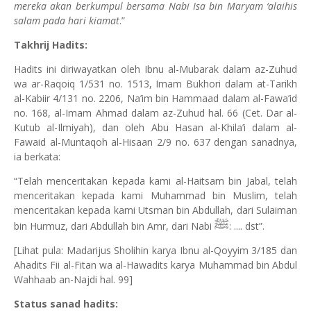
mereka akan berkumpul bersama Nabi Isa bin Maryam ‘alaihis
salam pada hari kiamat
.”
Takhrij Hadits:
Hadits ini diriwayatkan oleh Ibnu al-Mubarak dalam az-Zuhud
wa ar-Raqoiq 1/531 no. 1513, Imam Bukhori dalam at-Tarikh
al-Kabiir 4/131 no. 2206, Na’im bin Hammaad dalam al-Fawa’id
no. 168, al-Imam Ahmad dalam az-Zuhud hal. 66 (Cet. Dar al-
Kutub al-Ilmiyah), dan oleh Abu Hasan al-Khila’i dalam al-
Fawaid al-Muntaqoh al-Hisaan 2/9 no. 637 dengan sanadnya,
ia berkata:
“Telah menceritakan kepada kami al-Haitsam bin Jabal, telah
menceritakan kepada kami Muhammad bin Muslim, telah
menceritakan kepada kami Utsman bin Abdullah, dari Sulaiman
ﷺ
bin Hurmuz, dari Abdullah bin Amr, dari Nabi
: .... dst”.
[Lihat pula: Madarijus Sholihin karya Ibnu al-Qoyyim 3/185 dan
Ahadits Fii al-Fitan wa al-Hawadits karya Muhammad bin Abdul
Wahhaab an-Najdi hal. 99]
Status sanad hadits: