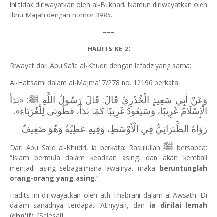
ini tidak diriwayatkan oleh al-Bukhari. Namun diriwayatkan oleh
Ibnu Majah dengan nomor 3986.
===
HADITS KE 2:
Riwayat dari Abu Sa‘id al-Khudri dengan lafadz yang sama:
Al-Haitsami dalam al-Majma’ 7/278 no. 12196 berkata:
وَعَنْ أَبِي سَعِيدٍ الْخُدْرِيِّ قَالَ: قَالَ رَسُولُ اللَّهِ ﷺ: «بَدَأَ
الْإِسْلَامُ غَرِيبًا، وَسَيَعُودُ غَرِيبًا كَمَا بَدَأَ، فَطُوبَى لِلْغُرَبَاءِ».
رَوَاهُ الطَّبَرَانِيُّ فِي الْأَوْسَطِ، وَفِيهِ عَطِيَّةُ وَهُوَ ضَعِيفٌ
ﷺ
Dari Abu Sa‘id al-Khudri, ia berkata: Rasulullah
bersabda:
“Islam bermula dalam keadaan asing, dan akan kembali
menjadi asing sebagaimana awalnya, maka
beruntunglah
orang-orang yang asing
.”
Hadits ini diriwayatkan oleh ath-Thabrani dalam al-Awsath. Di
dalam sanadnya terdapat ‘Athiyyah, dan
ia dinilai lemah
(
dho’if
). [Selesai]