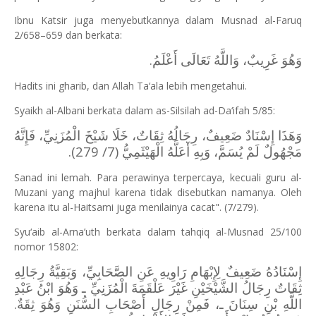
Ibnu Katsir juga menyebutkannya dalam Musnad al-Faruq
2/658–659 dan berkata:
وَهُوَ غَرِيبٌ، وَاللَّهُ تَعَالَى أَعْلَمُ.
Hadits ini gharib, dan Allah Ta‘ala lebih mengetahui.
Syaikh al-Albani berkata dalam as-Silsilah ad-Da‘ifah 5/85:
وَهَذَا إِسْنَادٌ ضَعِيفٌ، رِجَالُهُ ثِقَاتٌ، خَلَا شَيْخَ الْمُزَنِيِّ، فَإِنَّهُ
مَجْهُولٌ لَمْ يُسَمَّ، وَبِهِ أَعَلَّهُ الْهَيْثَمِيُّ (7/ 279).
Sanad ini lemah. Para perawinya terpercaya, kecuali guru al-
Muzani yang majhul karena tidak disebutkan namanya. Oleh
karena itu al-Haitsami juga menilainya cacat". (7/279).
Syu‘aib al-Arna’uth berkata dalam tahqiq al-Musnad 25/100
nomor 15802:
إِسْنَادُهُ ضَعِيفٌ لِإِبْهَامِ رَاوِيهِ عَنِ الصَّحَابِيِّ، وَبَقِيَّةُ رِجَالِهِ
ثِقَاتٌ رِجَالُ الشَّيْخَيْنِ غَيْرَ عَلْقَمَةَ الْمُزَنِيِّ ـ وَهُوَ ابْنُ عَبْدِ
اللَّهِ بْنِ سِنَانَ ـ، فَمِنْ رِجَالِ أَصْحَابِ السُّنَنِ وَهُوَ ثِقَةٌ.