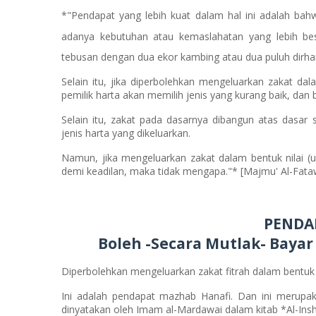
*"Pendapat yang lebih kuat dalam hal ini adalah bahw
adanya kebutuhan atau kemaslahatan yang lebih bes
tebusan dengan dua ekor kambing atau dua puluh dirha
Selain itu, jika diperbolehkan mengeluarkan zakat da
pemilik harta akan memilih jenis yang kurang baik, dan 
Selain itu, zakat pada dasarnya dibangun atas dasar 
jenis harta yang dikeluarkan.
Namun, jika mengeluarkan zakat dalam bentuk nilai (
demi keadilan, maka tidak mengapa."* [Majmu' Al-Fataw
PENDAP
Boleh -Secara Mutlak- Baya
Diperbolehkan mengeluarkan zakat fitrah dalam bentuk n
Ini adalah pendapat mazhab Hanafi. Dan ini merupa
dinyatakan oleh Imam al-Mardawai dalam kitab *Al-Inshaf