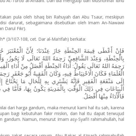
 Abu At-Turob al-Affaani. Dan dia mengutip dari Mushonnaf Ibnu
katakan pula oleh Ishaq bin Rahuyah dan Abu Tsaur, meskipun
isi darurat, sebagaimana disebutkan oleh Imam An-Nawawi
 Darul Fikr).
(3/107-108, cet. Dar al-Ma‘rifah) berkata:
فَإِنْ أَعْطَى قِيمَةَ الحِنْطَةِ جَازَ عِنْدَنَا؛ لِأَنَّ الْمُعْتَبَرَ 
بِالْحِنْطَةِ، وَعِنْدَ الشَّافِعِيِّ رَحِمَهُ اللهُ تَعَالَى لَا يَجُوزُ، و
رَحِمَهُ اللهُ تَعَالَى يَقُولُ: أَدَاءُ الحِنْطَةِ أَفْضَلُ مِنْ أَدَاءِ الْقِيمَةِ
الْعُلَمَاءِ فَكَانَ الْاحْتِيَاطُ فِيهِ، وَكَانَ الْفَقِيهُ أَبُو جَعْفَرٍ رَحِمَه
إِلَى مَنْفَعَةِ الْفَقِيرِ فَإِنَّهُ يَشْتَرِي بِهِ لِلْحَالِ مَا يَحْتَاجُ إ
الْبِيَاعَاتِ فِي ذَلِكَ الْوَقْتِ بِالْمَدِينَةِ يَكُونُ بِهَا، فَأَمَّا فِي دِي،
فَالْأَدَاءُ مِنْهَا أَفْضَلُ.
ilai dari harga gandum, maka menurut kami hal itu sah, karena
pan bagi kebutuhan fakir miskin, dan hal itu dapat terwujud
n gandum. Namun, menurut Imam asy-Syafi‘i rahimahullah, hal
hukum zakat secara umum. Abu Bakar al-A‘mash rahimahullah