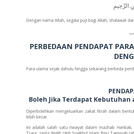
نِ الرَّحِيمِ
Dengan nama Allah, segala puji bagi Allah, shalawat da
==
PERBEDAAN PENDAPAT PARA
DENG
Para ulama sejak dahulu hingga sekarang berbeda pen
PENDAP
Boleh Jika Terdapat Kebutuhan
Diperbolehkan mengeluarkan zakat fitrah dalam bentuk
lebih besar.
Ini adalah salah satu riwayat dalam mazhab Hanbali,
Tsaur, serta dipilih oleh Syaikhul Islam Ibnu Taimiyah ra