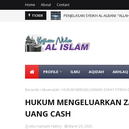
Home
About
Contact
TICKER
PROFILE
ILMU
AQIDAH
AKHLAQ
Beranda
Muamalah
HUKUM MENGELUARKAN ZAKAT FITRAH 
HUKUM MENGELUARKAN ZA
UANG CASH
Abu Haitsam Fakhry
Maret 29, 2025