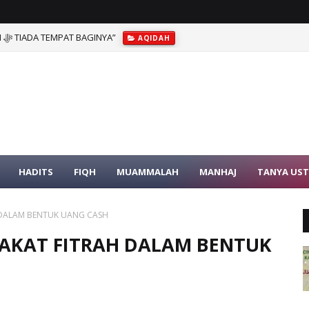
PENJELASAN SYEIKH AL-ALBANI: “ALLAH ﷻ TIADA TEMPAT BAGINYA”
AQIDAH
HADITS
FIQH
MUAMMALAH
MANHAJ
TANYA US
DALAM BENTUK UANG CASH
KAT FITRAH DALAM BENTUK