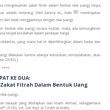
a mengeluarkan zakat fitrah dalam bentuk nilai (uang) tanpa
ﷺ
ar adalah terlarang. Oleh karena itu, Nabi
menetapkan
m dan tidak menggantinya dengan nilai (uang).
lam bentuk nilai (uang) secara mutlak, maka ada kemungkinan
bisa terjadi kesalahan dalam penilaian harga.
solidaritas, yang mana hal ini diperhitungkan dalam kadar dan
uang) dilakukan karena adanya kebutuhan, kemaslahatan, atau
a (25/82).]
****
AT KE DUA:
r Zakat Fitrah Dalam Bentuk Uang
ilai (uang),
kan riwayat yang ditetapkan dari Imam Ahmad, sebagaimana
* (3/182, cet. Dar Ihya' al-Turath al-Arabi).