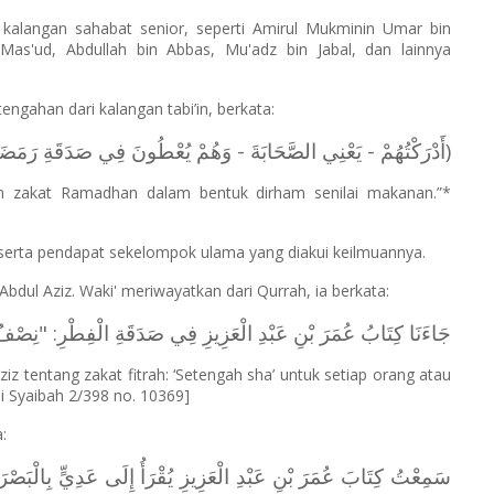
 kalangan sahabat senior, seperti Amirul Mukminin Umar bin
Mas'ud, Abdullah bin Abbas, Mu'adz bin Jabal, dan lainnya
engahan dari kalangan tabi’in, berkata:
أَدْرَكْتُهُمْ - يَعْنِي الصَّحَابَةَ - وَهُمْ يُعْطُونَ فِي صَدَقَةِ رَمَضَا)
n zakat Ramadhan dalam bentuk dirham senilai makanan.”*
 serta pendapat sekelompok ulama yang diakui keilmuannya.
bdul Aziz. Waki' meriwayatkan dari Qurrah, ia berkata:
جَاءَنَا كِتَابُ عُمَرَ بْنِ عَبْدِ الْعَزِيزِ فِي صَدَقَةِ الْفِطْرِ: "نِصْ".
iz tentang zakat fitrah: ‘Setengah sha’ untuk setiap orang atau
i Syaibah 2/398 no. 10369]
:
سَمِعْتُ ‌كِتَابَ ‌عُمَرَ ‌بْنِ ‌عَبْدِ ‌الْعَزِيزِ ‌يُقْرَأُ إِلَى عَدِيٍّ بِالْبَص