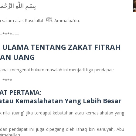
بِسْمِ اللَّهِ الرَّحْمٰ
ﷺ
n salam atas Rasulullah
. Amma ba’du:
=****===
 ULAMA TENTANG ZAKAT FITRAH
AN UANG
dapat mengenai hukum masalah ini menjadi tiga pendapat:
****
AT PERTAMA:
 atau Kemaslahatan Yang Lebih Besar
 nilai (uang) jika terdapat kebutuhan atau kemaslahatan yang
 dan pendapat ini juga dipegang oleh Ishaq bin Rahuyah, Abu
himahullah.