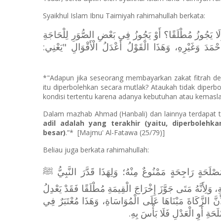
Syaikhul Islam Ibnu Taimiyah rahimahullah berkata:
( لَا يَجُوزُ مُطْلَقًا؟ أَوْ يَجُوزُ فِي بَعْضِ الصُّوَرِ لِلْحَاجَةِ
ْمَدَ وَغَيْرِهِ، وَهَذَا الْقَوْلُ أَعْدَلُ الْأَقْوَالِ "يَعْنِي
*"Adapun jika seseorang membayarkan zakat fitrah de
itu diperbolehkan secara mutlak? Ataukah tidak diper
kondisi tertentu karena adanya kebutuhan atau kemasl
Dalam mazhab Ahmad (Hanbali) dan lainnya terdapat t
adil adalah yang terakhir (yaitu, diperboleh
besar)
.”*
[Majmu' Al-Fatawa (25/79)]
Beliau juga berkata rahimahullah:
َصْلَحَةٍ رَاجِحَةٍ مَمْنُوعٌ مِنْهُ؛ وَلِهَذَا قَدَّرَ النَّبِيُّ ﷺ
 وَلِأَنَّهُ مَتَى جَوَّزَ إِخْرَاجَ الْقِيمَةِ مُطْلَقًا فَقَدْ يَعْدِلُ
أَنَّ الزَّكَاةَ مَبْنَاهَا عَلَى الْمُوَاسَاةِ، وَهَذَا مُعْتَبَرٌ فِي
لَحَةِ أَوِ الْعَدْلِ فَلَا بَأْسَ بِهِ