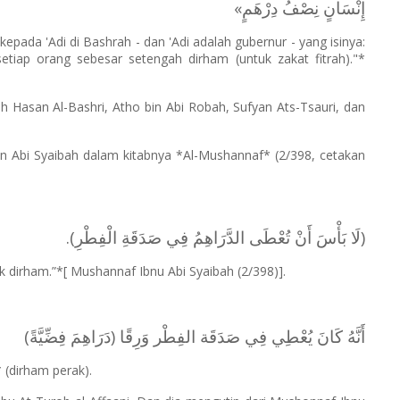
إِنْسَانٍ نِصْفُ دِرْهَمٍ»
pada 'Adi di Bashrah - dan 'Adi adalah gubernur - yang isinya:
etiap orang sebesar setengah dirham (untuk zakat fitrah)."*
ah Hasan Al-Bashri, Atho bin Abi Robah, Sufyan Ats-Tsauri, dan
in Abi Syaibah dalam kitabnya *Al-Mushannaf* (2/398, cetakan
(لَا بَأْسَ أَنْ تُعْطَى الدَّرَاهِمُ فِي صَدَقَةِ الْفِطْرِ).
dirham.”*[ Mushannaf Ibnu Abi Syaibah (2/398)].
أَنَّهُ كَانَ ‌يُعْطِي ‌فِي ‌صَدَقَة ‌الفِطْر ‌وَرِقًا (دَرَاهِمَ فِضِّيَّةً)
 (dirham perak).