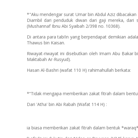
*"Aku mendengar surat Umar bin Abdul Aziz dibacakan ke
Diambil dari penduduk diwan dari gaji mereka, dari s
(Mushannaf Ibnu Abi Syaibah 2/398 no. 10368).
Di antara para tabi’in yang berpendapat demikian adal
Thawus bin Kaisan.
Riwayat-riwayat ini disebutkan oleh Imam Abu Bakar b
Maktabah Ar-Rusyud).
Hasan Al-Bashri (wafat 110 H) rahimahullah berkata:
*“Tidak mengapa memberikan zakat fitrah dalam bentuk 
Dari 'Atha' bin Abi Rabah (Wafat 114 H) :
ia biasa memberikan zakat fitrah dalam bentuk *waraq*