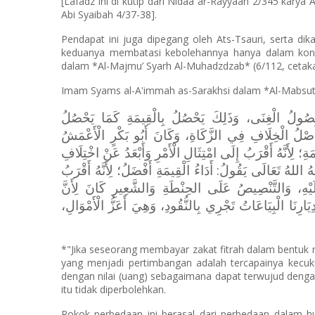
[Lafadz ini di kutip dari Nidaa ar-Rayyaan 2/345 karya
Abi Syaibah 4/37-38].
Pendapat ini juga dipegang oleh Ats-Tsauri, serta di
keduanya membatasi kebolehannya hanya dalam kond
dalam *Al-Majmu’ Syarh Al-Muhadzdzab* (6/112, cetakan
Imam Syams al-A'immah as-Sarakhsi dalam *Al-Mabsuth* 
حُصُولُ الْغِنَى، وَذَلِكَ يَحْصُلُ بِالْقِيمَةِ كَمَا يَحْصُلُ
َأَصْلُ الْخِلَافِ فِي الزَّكَاةِ، وَكَانَ أَبُو بَكْرٍ الْأَعْمَشُ
؛ لِأَنَّهُ أَقْرَبُ إِلَى امْتِثَالِ الْأَمْرِ وَأَبْعَدُ عَنْ اخْتِلَافِ
ُ اللهُ تَعَالَى يَقُولُ: أَدَاءُ الْقِيمَةِ أَفْضَلُ؛ لِأَنَّهُ أَقْرَبُ
ِلَيْهِ، وَالتَّنْصِيصُ عَلَى الحِنْطَةِ وَالشَّعِيرِ كَانَ لِأَنَّ
َارِنَا الْبِيَاعَاتُ تَجْرِي بِالنُّقُودِ، وَهِيَ أَعَزُّ الْأَمْوَالِ
*"Jika seseorang membayar zakat fitrah dalam bentuk n
yang menjadi pertimbangan adalah tercapainya kecuku
dengan nilai (uang) sebagaimana dapat terwujud denga
itu tidak diperbolehkan.
Pokok perbedaan ini berasal dari perbedaan dalam 