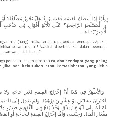
وَأَمَّا إِذَا أَعْطَاهُ الْقِيمَةَ فَفِيهِ نِزَاعٌ: هَلْ يَجُوزُ مُطْلَقًا؟ أَوْ
أَوِ الْمَصْلَحَةِ الرَّاجِحَةِ؟ عَلَى ثَلَاثَةِ أَقْوَالٍ فِي مَذْهَبِ أَح:
الْأَخِيرَ")؛ ا هـ.
ngan nilai (uang), maka terdapat perbedaan pendapat: Apakah
bolehkan secara mutlak? Ataukah diperbolehkan dalam beberapa
ahatan yang lebih besar?
iga pendapat dalam masalah ini,
dan pendapat yang paling
kan jika ada kebutuhan atau kemaslahatan yang lebih
وَالْأَظْهَرُ فِي هَذَا أَنَّ إِخْرَاجَ الْقِيمَةِ لِغَيْرِ حَاجَةٍ وَلَا م
الْجُبْرَانَ بِشَاتَيْنِ أَوْ عِشْرِينَ دِرْهَمًا، وَلَمْ يَعْدِلْ إِلَى الْقِيمَةِ،
الْمَالِكُ إِلَى أَنْوَاعٍ رَدِيئَةٍ، وَقَدْ يَقَعُ فِي التَّقْوِيمِ ضَرَرٌ، وَلِ
مِقْدَارِ الْمَالِ وَجِنْسِهِ، وَأَمَّا إِخْرَاجُ الْقِيمَةِ لِلْحَاجَةِ أَوِ الْمَصْ.