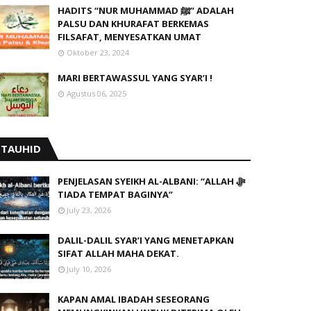
HADITS “NUR MUHAMMAD ﷺ” ADALAH
PALSU DAN KHURAFAT BERKEMAS
FILSAFAT, MENYESATKAN UMAT
Oktober 23, 2024
MARI BERTAWASSUL YANG SYAR’I !
Agustus 06, 2025
TAUHID
PENJELASAN SYEIKH AL-ALBANI: “ALLAH ﷻ
TIADA TEMPAT BAGINYA”
July 23, 2026
DALIL-DALIL SYAR’I YANG MENETAPKAN
SIFAT ALLAH MAHA DEKAT.
July 10, 2026
KAPAN AMAL IBADAH SESEORANG