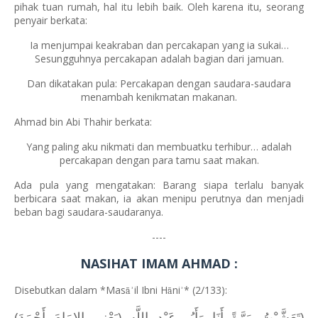
pihak tuan rumah, hal itu lebih baik. Oleh karena itu, seorang
penyair berkata:
Ia menjumpai keakraban dan percakapan yang ia sukai…
Sesungguhnya percakapan adalah bagian dari jamuan.
Dan dikatakan pula: Percakapan dengan saudara-saudara
menambah kenikmatan makanan.
Ahmad bin Abi Thahir berkata:
Yang paling aku nikmati dan membuatku terhibur… adalah
percakapan dengan para tamu saat makan.
Ada pula yang mengatakan: Barang siapa terlalu banyak
berbicara saat makan, ia akan menipu perutnya dan menjadi
beban bagi saudara-saudaranya.
----
NASIHAT IMAM AHMAD :
Disebutkan dalam *Mas
il Ibni H
ni
* (2/133):
ā
ā
ʾ
ʾ
(تَعَشَّيْتُ مَرَّةً أَنَا وَأَبُو عَبْدِ اللَّهِ (يَعْنِي الإِمَامَ أَحْمَدَ)