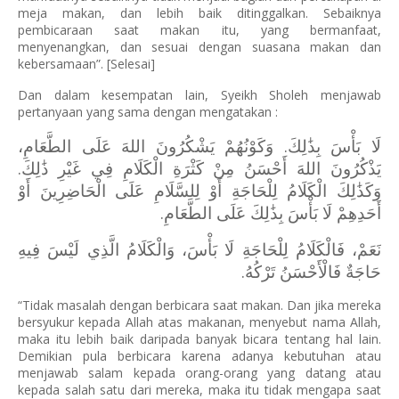
meja makan, dan lebih baik ditinggalkan. Sebaiknya
pembicaraan saat makan itu, yang bermanfaat,
menyenangkan, dan sesuai dengan suasana makan dan
kebersamaan”. [Selesai]
Dan dalam kesempatan lain, Syeikh Sholeh menjawab
pertanyaan yang sama dengan mengatakan :
لَا بَأْسَ بِذَٰلِكَ. وَكَوْنُهُمْ يَشْكُرُونَ اللهَ عَلَى الطَّعَامِ،
يَذْكُرُونَ اللهَ أَحْسَنُ مِنْ كَثْرَةِ الْكَلَامِ فِي غَيْرِ ذَٰلِكَ.
وَكَذَٰلِكَ الْكَلَامُ لِلْحَاجَةِ أَوْ لِلسَّلَامِ عَلَى الْحَاضِرِينَ أَوْ
أَحَدِهِمْ لَا بَأْسَ بِذَٰلِكَ عَلَى الطَّعَامِ.
نَعَمْ، فَالْكَلَامُ لِلْحَاجَةِ لَا بَأْسَ، وَالْكَلَامُ الَّذِي لَيْسَ فِيهِ
حَاجَةٌ فَالْأَحْسَنُ تَرْكُهُ.
“Tidak masalah dengan berbicara saat makan. Dan jika mereka
bersyukur kepada Allah atas makanan, menyebut nama Allah,
maka itu lebih baik daripada banyak bicara tentang hal lain.
Demikian pula berbicara karena adanya kebutuhan atau
menjawab salam kepada orang-orang yang datang atau
kepada salah satu dari mereka, maka itu tidak mengapa saat