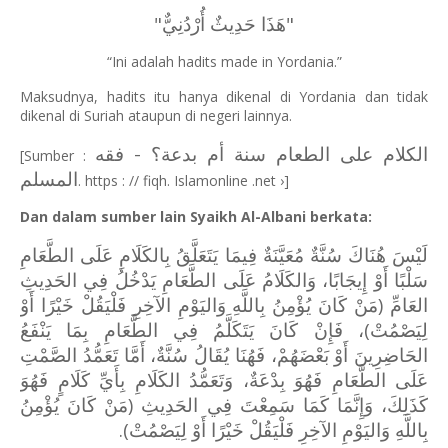
هَذَا حَدِيثٌ أُرْدُنِيٌّ"
"
“Ini adalah hadits made in Yordania.”
Maksudnya, hadits itu hanya dikenal di Yordania dan tidak
dikenal di Suriah ataupun di negeri lainnya.
الكلام على الطعام سنة أم بدعة؟ - فقه
[Sumber :
المسلم
. https : // fiqh. Islamonline .net ›]
Dan dalam sumber lain Syaikh Al-Albani berkata:
لَيْسَ هُنَاكَ سُنَّةٌ مُعَيَّنَةٌ فِيمَا يَتَعَلَّقُ بِالكَلَامِ عَلَى الطَّعَامِ
سَلْبًا أَوْ إِيجَابًا، وَالكَلَامُ عَلَى الطَّعَامِ يَدْخُلُ فِي الحَدِيثِ
العَامِّ (مَنْ كَانَ يُؤْمِنُ بِاللَّهِ وَاليَوْمِ الآخِرِ فَلْيَقُلْ خَيْرًا أَوْ
لِيَصْمُتْ)، فَإِنْ كَانَ يَتَكَلَّمُ فِي الطَّعَامِ بِمَا يَنْفَعُ
الحَاضِرِينَ أَوْ بَعْضَهُمْ، فَهُنَا يُقَالُ سُنَّةٌ، أَمَّا تَعَمُّدُ الصَّمْتِ
عَلَى الطَّعَامِ فَهُوَ بِدْعَةٌ، وَتَعَمُّدُ الكَلَامِ بِأَيِّ كَلَامٍ فَهُوَ
كَذَلِكَ، وَإِنَّمَا كَمَا سَمِعْتَ فِي الحَدِيثِ (مَنْ كَانَ يُؤْمِنُ
بِاللَّهِ وَاليَوْمِ الآخِرِ فَلْيَقُلْ خَيْرًا أَوْ لِيَصْمُتْ).