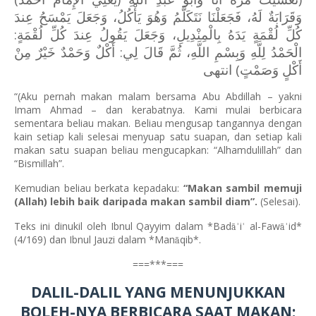
وَقَرَابَةٌ لَهُ، فَجَعَلْنَا نَتَكَلَّمُ وَهُوَ يَأْكُلُ، وَجَعَلَ يَمْسَحُ عِندَ
كُلِّ لُقْمَةٍ يَدَهُ بِالْمِنْدِيلِ، وَجَعَلَ يَقُولُ عِندَ كُلِّ لُقْمَةٍ:
الْحَمْدُ لِلَّهِ وَبِسْمِ اللَّهِ، ثُمَّ قَالَ لِي: أَكْلٌ وَحَمْدٌ خَيْرٌ مِنْ
أَكْلٍ وَصَمْتٍ) انتهى
“(Aku pernah makan malam bersama Abu Abdillah – yakni
Imam Ahmad – dan kerabatnya. Kami mulai berbicara
sementara beliau makan. Beliau mengusap tangannya dengan
kain setiap kali selesai menyuap satu suapan, dan setiap kali
makan satu suapan beliau mengucapkan: “Alhamdulillah” dan
“Bismillah”.
Kemudian beliau berkata kepadaku:
“Makan sambil memuji
(Allah) lebih baik daripada makan sambil diam”.
(Selesai).
Teks ini dinukil oleh Ibnul Qayyim dalam *Bad
i
al-Faw
id*
ā
ā
ʾ
ʿ
ʾ
(4/169) dan Ibnul Jauzi dalam *Man
qib*.
ā
===***===
DALIL-DALIL YANG MENUNJUKKAN
BOLEH-NYA BERBICARA SAAT MAKAN: