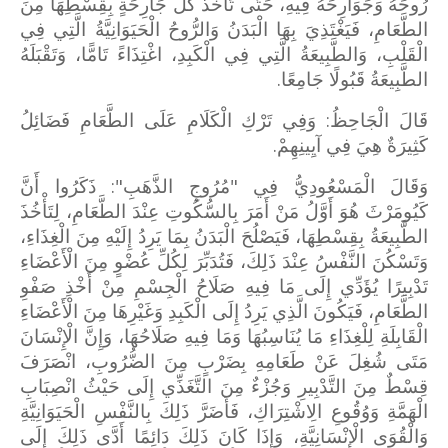
رُوحَهُ وَجَوَارِحَهُ فِيهِ، حَتَّى تَأْخُذَ كُلُّ جَارِحَةٍ بِقِسْطِهَا مِنَ
الطَّعَامِ، فَيَغْتَذِيَ بِهَا الْبَدَنُ وَالرُّوحُ الْحَيَوَانِيَّةُ الَّتِي فِي
الْقَلْبِ، وَالطَّبِيعَةُ الَّتِي فِي الْكَبِدِ، اغْتِذَاءً تَامًّا، وَتَقْبَلَهُ
الطَّبِيعَةُ قَبُولًا جَامِعًا.
قَالَ الْجَاحِظُ: وَفِي تَرْكِ الْكَلَامِ عَلَى الطَّعَامِ فَضَائِلُ
كَثِيرَةٌ هِيَ فِي آيِينِهِمْ.
وَقَالَ الْمَسْعُودِيُّ فِي "مُرُوجِ الذَّهَبِ": ذَكَرُوا أَنَّ
كَيُومَرْثَ هُوَ أَوَّلُ مَنْ أَمَرَ بِالسُّكُوتِ عِنْدَ الطَّعَامِ، لِتَأْخُذَ
الطَّبِيعَةُ بِقِسْطِهَا، فَيَصْلُحَ الْبَدَنُ بِمَا يَرِدُ إِلَيْهِ مِنَ الْغِذَاءِ،
وَتَسْكُنَ النَّفْسُ عِنْدَ ذَلِكَ، فَتُدَبِّرَ لِكُلِّ عُضْوٍ مِنَ الْأَعْضَاءِ
تَدْبِيرًا يُؤَدِّي إِلَى مَا فِيهِ صَلَاحُ الْجِسْمِ مِنْ أَخْذِ صَفْوِ
الطَّعَامِ، فَيَكُونَ الَّذِي يَرِدُ إِلَى الْكَبِدِ وَغَيْرِهَا مِنَ الْأَعْضَاءِ
الْقَابِلَةِ لِلْغِذَاءِ مَا يُنَاسِبُهَا وَمَا فِيهِ صَلَاحُهَا، وَإِنَّ الْإِنْسَانَ
مَتَى شُغِلَ عَنْ طَعَامِهِ بِضَرْبٍ مِنَ الضُّرُوبِ، انْصَرَفَ
قِسْطٌ مِنَ التَّدْبِيرِ وَجُزْءٌ مِنَ التَّغَذِّي إِلَى حَيْثُ انْصِبَابِ
الْهَمَّةِ وَوُقُوعِ الِاشْتِرَاكِ، فَأَضَرَّ ذَلِكَ بِالنَّفْسِ الْحَيَوَانِيَّةِ
وَالْقُوَى الْإِنْسَانِيَّةِ، وَإِذَا كَانَ ذَلِكَ دَائِمًا أَدَّى ذَلِكَ إِلَى