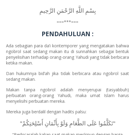
بِسْمِ اللَّهِ الرَّحْمَنِ الرَّحِيمِ
===***===
PENDAHULUAN :
Ada sebagian para da’i kontemporer yang mengatakan bahwa
ngobrol saat sedang makan itu di sunnahkan sebagai bentuk
penyelisihan terhadap orang-orang Yahudi yang tidak berbicara
ketika makan.
Dan hukumnya bid’ah jika tidak berbicara atau ngobrol saat
sedang makan.
Makan tanpa ngobrol adalah menyerupai (tasyabbuh)
perbuatan orang-orang Yahudi, maka umat Islam harus
menyelisihi perbuatan mereka.
Mereka juga berdalil dengan hadits palsu:
"تَكَلَّمُوا عَلَى الطَّعَامِ وَلَوْ بِأَثْمَانِ أَسْلِحَتِكُمْ"
“Berbicaralah kalian saat makan meskipun dengan harga