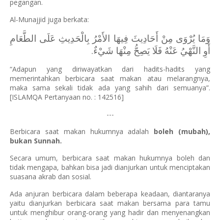
pegangan.
Al-Munajjid juga berkata:
وَمَا يُرْوَى مِنْ أَحَادِيثَ فِيهَا الأَمْرُ بِالْحَدِيثِ عَلَى الطَّعَامِ
أَوِ النَّهْيُ عَنْهُ فَلَا يَصِحُّ مِنْهَا شَيْءٌ.
“Adapun yang diriwayatkan dari hadits-hadits yang
memerintahkan berbicara saat makan atau melarangnya,
maka sama sekali tidak ada yang sahih dari semuanya”.
[ISLAMQA Pertanyaan no. : 142516]
---
Berbicara saat makan hukumnya adalah
boleh (mubah),
bukan Sunnah.
Secara umum, berbicara saat makan hukumnya boleh dan
tidak mengapa, bahkan bisa jadi dianjurkan untuk menciptakan
suasana akrab dan sosial.
Ada anjuran berbicara dalam beberapa keadaan, diantaranya
yaitu dianjurkan berbicara saat makan bersama para tamu
untuk menghibur orang-orang yang hadir dan menyenangkan