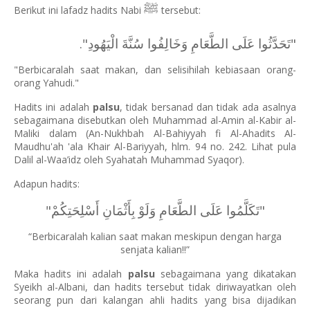
ﷺ
Berikut ini lafadz hadits Nabi
tersebut:
"تَحَدَّثُوا عَلَى الطَّعَامِ وَخَالِفُوا سُنَّةَ الْيَهُودِ".
"Berbicaralah saat makan, dan selisihilah kebiasaan orang-
orang Yahudi."
Hadits ini adalah
palsu
, tidak bersanad dan tidak ada asalnya
sebagaimana disebutkan oleh Muhammad al-Amin al-Kabir al-
Maliki dalam (An-Nukhbah Al-Bahiyyah fi Al-Ahadits Al-
Maudhu'ah 'ala Khair Al-Bariyyah, hlm. 94 no. 242. Lihat pula
Dalil al-Waa’idz oleh Syahatah Muhammad Syaqor).
Adapun hadits:
"تَكَلَّمُوا عَلَى الطَّعَامِ وَلَوْ بِأَثْمَانِ أَسْلِحَتِكُمْ"
“Berbicaralah kalian saat makan meskipun dengan harga
senjata kalian!!”
Maka hadits ini adalah
palsu
sebagaimana yang dikatakan
Syeikh al-Albani, dan hadits tersebut tidak diriwayatkan oleh
seorang pun dari kalangan ahli hadits yang bisa dijadikan