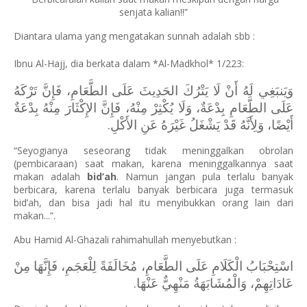
senjata kalian!!”
Diantara ulama yang mengatakan sunnah adalah sbb :
Ibnu Al-Hajj, dia berkata dalam *Al-Madkhol* 1/223:
وَيَنبَغِي لَهُ أَنْ لَا يَتْرُكَ الحَدِيثَ عَلَى الطَّعَامِ، فَإِنَّ تَرْكَهُ
عَلَى الطَّعَامِ بِدْعَةٌ، وَلَا يُكْثِرْ مِنْهُ، فَإِنَّ الإِكْثَارَ مِنْهُ بِدْعَةٌ
أَيْضًا، وَلِأَنَّهُ ‌قَدْ ‌يَشْغَلُ ‌غَيْرَهُ ‌عَنِ ‌الأَكْلِ.
“Seyogianya seseorang tidak meninggalkan obrolan
(pembicaraan) saat makan, karena meninggalkannya saat
makan adalah
bid’ah
. Namun jangan pula terlalu banyak
berbicara, karena terlalu banyak berbicara juga termasuk
bid’ah, dan bisa jadi hal itu menyibukkan orang lain dari
makan...”.
Abu Hamid Al-Ghazali rahimahullah menyebutkan :
اسْتِحْبَابُ الْكَلَامِ عَلَى الطَّعَامِ، مُخَالَفَةً لِلْعَجَمِ، فَإِنَّهَا مِنْ
عَادَاتِهِمْ، وَالْمُشَابَهَةُ مَنْهِيٌّ عَنْهَا.