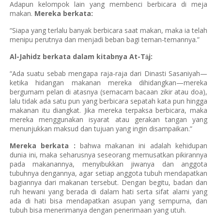
Adapun kelompok lain yang membenci berbicara di meja
makan.
Mereka berkata:
“Siapa yang terlalu banyak berbicara saat makan, maka ia telah
menipu perutnya dan menjadi beban bagi teman-temannya.”
Al-Jahidz berkata dalam kitabnya At-T
j:
ā
“Ada suatu sebab mengapa raja-raja dari Dinasti Sasaniyah—
ketika hidangan makanan mereka dihidangkan—mereka
bergumam pelan di atasnya (semacam bacaan zikir atau doa),
lalu tidak ada satu pun yang berbicara sepatah kata pun hingga
makanan itu diangkat. Jika mereka terpaksa berbicara, maka
mereka menggunakan isyarat atau gerakan tangan yang
menunjukkan maksud dan tujuan yang ingin disampaikan.”
Mereka berkata :
bahwa makanan ini adalah kehidupan
dunia ini, maka seharusnya seseorang memusatkan pikirannya
pada makanannya, menyibukkan jiwanya dan anggota
tubuhnya dengannya, agar setiap anggota tubuh mendapatkan
bagiannya dari makanan tersebut. Dengan begitu, badan dan
ruh hewani yang berada di dalam hati serta sifat alami yang
ada di hati bisa mendapatkan asupan yang sempurna, dan
tubuh bisa menerimanya dengan penerimaan yang utuh.