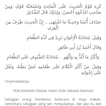
كَرِهَ قَوْمٌ الْحَدِيثَ عَلَى الْمَائِدَةِ وَاسْتَحَبَّهُ قَوْمٌ، وَمِنْ
صَاحِبِ الدَّعْوَةِ أَحْسَنُ، وَلِذَلِكَ قَالَ الشَّاعِرُ:
صَادَفَ أُنْسًا وَحَدِيثًا مَا اشْتَهَى … إِنَّ الْحَدِيثَ طَرَفٌ مِنَ
الْقِرَى
وَقِيلَ: مُحَادَثَةُ الْإِخْوَانِ تَزِيدُ فِي لَذَّةِ الطَّعَامِ
وَقَالَ أَحْمَدُ بْنُ أَبِي طَاهِرٍ:
وَأَكْثَرُ مَا أَلَذُّ بِهِ وَأَلْهُو … مُحَادَثَةُ الضُّيُوفِ عَلَى الطَّعَامِ
وَقِيلَ: مَنْ أَكْثَرَ الْكَلَامَ عَلَى طَعَامِهِ غَشَّ بَطْنَهُ، وَثَقُلَ
عَلَى إِخْوَانِهِ
Terjemahannya :
PERCAKAPAN ORANG YANG HOBI MAKAN BANYAK
Sebagian orang membenci berbicara di meja makan,
sementara sebagian yang lain menyukainya, dan jika itu dari