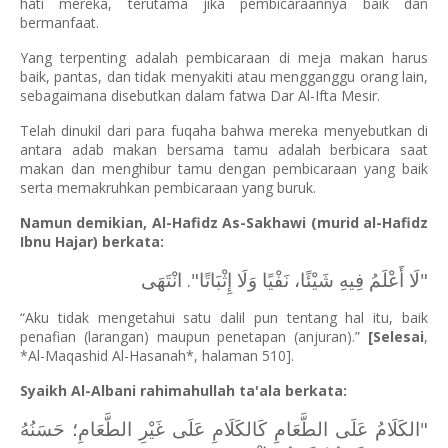
hati mereka, terutama jika pembicaraannya baik dan
bermanfaat.
Yang terpenting adalah pembicaraan di meja makan harus
baik, pantas, dan tidak menyakiti atau mengganggu orang lain,
sebagaimana disebutkan dalam fatwa Dar Al-Ifta Mesir.
Telah dinukil dari para fuqaha bahwa mereka menyebutkan di
antara adab makan bersama tamu adalah berbicara saat
makan dan menghibur tamu dengan pembicaraan yang baik
serta memakruhkan pembicaraan yang buruk.
Namun demikian, Al-Hafidz As-Sakhawi (murid al-Hafidz
Ibnu Hajar) berkata:
"لَا أَعْلَمُ فِيهِ شَيْئًا، نَفْيًا وَلَا إِثْبَاتًا". انْتَهَى
“Aku tidak mengetahui satu dalil pun tentang hal itu, baik
penafian (larangan) maupun penetapan (anjuran).”
[Selesai
,
*Al-Maqashid Al-Hasanah*, halaman 510].
Syaikh Al-Albani rahimahullah ta'ala berkata:
"الكَلَامُ عَلَى الطَّعَامِ كَالكَلَامِ عَلَى غَيْرِ الطَّعَامِ؛ حَسَنُهُ