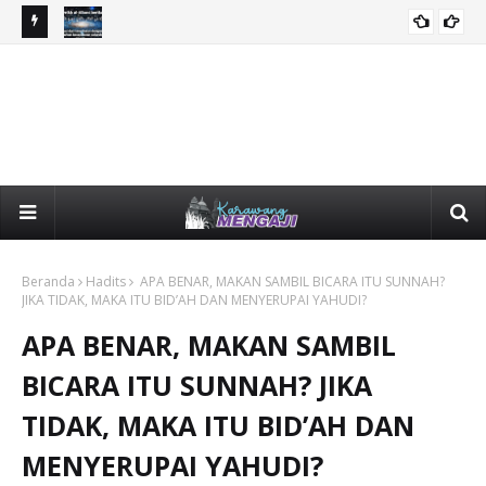
PENJELASAN SYEIKH AL-ALBANI: “ALLAH ﷻ TIADA TEMPAT
KI
AQIDAH
BAGINYA”
SU
Beranda
Hadits
APA BENAR, MAKAN SAMBIL BICARA ITU SUNNAH?
JIKA TIDAK, MAKA ITU BID’AH DAN MENYERUPAI YAHUDI?
APA BENAR, MAKAN SAMBIL
BICARA ITU SUNNAH? JIKA
TIDAK, MAKA ITU BID’AH DAN
MENYERUPAI YAHUDI?