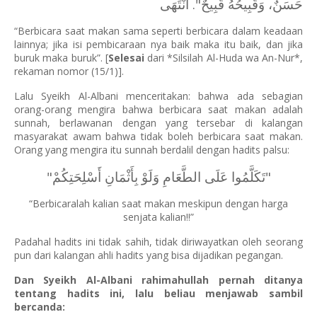
حَسَنٌ، وَقَبِيحُهُ قَبِيحٌ". انْتَهَى
“Berbicara saat makan sama seperti berbicara dalam keadaan
lainnya; jika isi pembicaraan nya baik maka itu baik, dan jika
buruk maka buruk”. [
Selesai
dari *Silsilah Al-Huda wa An-Nur*,
rekaman nomor (15/1)].
Lalu Syeikh Al-Albani menceritakan: bahwa ada sebagian
orang-orang mengira bahwa berbicara saat makan adalah
sunnah, berlawanan dengan yang tersebar di kalangan
masyarakat awam bahwa tidak boleh berbicara saat makan.
Orang yang mengira itu sunnah berdalil dengan hadits palsu:
"تَكَلَّمُوا عَلَى الطَّعَامِ وَلَوْ بِأَثْمَانِ أَسْلِحَتِكُمْ"
“Berbicaralah kalian saat makan meskipun dengan harga
senjata kalian!!”
Padahal hadits ini tidak sahih, tidak diriwayatkan oleh seorang
pun dari kalangan ahli hadits yang bisa dijadikan pegangan.
Dan Syeikh Al-Albani rahimahullah pernah ditanya
tentang hadits ini, lalu beliau menjawab sambil
bercanda: