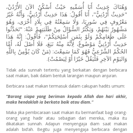
وَهُنَاكَ حَدِيثٌ أَنَا أُسَمِّيهِ حَيْثُ أَسْكُنُ الآنَ الأُرْدُنْ،
"حَدِيثٌ أُرْدُنِيٌّ"، أَنَا أَقُولُ: هَذَا حَدِيثٌ أُرْدُنِيٌّ، وَأَنَّهُ غَيْرُ
مَعْرُوفٍ فِي سُورِيَا، وَلَا سَمِعْتُهُ فِي بِلَادٍ أُخْرَى، وَهُوَ
مَشْهُورٌ بَيْنَهُمْ، وَيَكْثُرُ السُّؤَالُ مِنْ طَلَبَتِهِمْ عَنْهُ: "تَحَدَّثُوا
عَلَى طَعَامِكُمْ وَلَوْ بِثَمَنِ أَسْلِحَتِكُمْ"، فَأَقُولُ: إِنَّهُ هَذَا
حَدِيثٌ أُرْدُنِيٌّ مَوْضُوعٌ، لِأَنَّهُ مِنْهُ نَبَعَ، فَلَا أَصْلَ لَهُ، أَمَّا
الحُكْمُ الشَّرْعِيُّ فَهُوَ كَمَا سَمِعْتَ: (مَنْ كَانَ يُؤْمِنُ بِاللَّهِ
وَاليَوْمِ الآخِرِ فَلْيَقُلْ خَيْرًا أَوْ لِيَصْمُتْ).
Tidak ada sunnah tertentu yang berkaitan dengan berbicara
saat makan, baik dalam bentuk larangan maupun anjuran.
Berbicara saat makan termasuk dalam cakupan hadits umum:
“Barang siapa yang beriman kepada Allah dan hari akhir,
maka hendaklah ia berkata baik atau diam.”
Maka jika pembicaraan saat makan itu bermanfaat bagi orang-
orang yang hadir atau sebagian dari mereka, maka itu
dikatakan sunnah. Adapun menyengaja diam saat makan
adalah bid’ah. Begitu juga menyengaja berbicara dengan