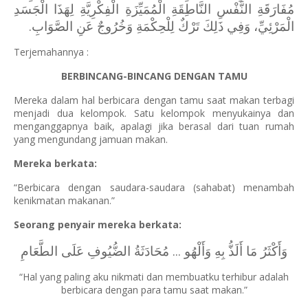
مُفَارَقَةِ النَّفْسِ النَّاطِقَةِ الْمُمَيِّزَةِ الْفِكْرِيَّةِ لِهَذَا الْجَسَدِ
الْمَرْئِيِّ، وَفِي ذَلِكَ تَرْكٌ لِلْحِكْمَةِ وَخُرُوجٌ عَنِ الصَّوَابِ.
Terjemahannya :
BERBINCANG-BINCANG DENGAN TAMU
Mereka dalam hal berbicara dengan tamu saat makan terbagi
menjadi dua kelompok. Satu kelompok menyukainya dan
menganggapnya baik, apalagi jika berasal dari tuan rumah
yang mengundang jamuan makan.
Mereka berkata:
“Berbicara dengan saudara-saudara (sahabat) menambah
kenikmatan makanan.”
Seorang penyair mereka berkata:
وَأَكْثَرُ مَا أَلَذُّ بِهِ وَأَلْهُو ... مُحَادَثَةُ الضُّيُوفِ عَلَى الطَّعَامِ
“Hal yang paling aku nikmati dan membuatku terhibur adalah
berbicara dengan para tamu saat makan.”