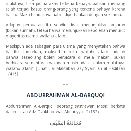
mulutnya, bisa jadi ia akan terkena bahaya, bahkan memang
telah terjadi kasus orang-orang yang terkena bahaya karena
hal itu. Maka hendaknya hal ini diperhatikan dengan seksama.
Adapun perbuatan itu sendiri tidak menunjukkan anjuran
(bukan sunnah), tetapi hanya menunjukkan kebolehan menurut
mayoritas ulama. wallahu a’lam.
Meskipun ada sebagian para ulama yang menyatakan bahwa
hal itu dianjurkan, maksud mereka—wallahu a’lam—adalah
bahwa seseorang boleh berbicara di meja makan, bukan
berbicara sementara makanan masih ada di dalam mulutnya.
wallahu a’lam”. [Lihat : al-Maktabah asy-Syamilah al-Haditsah
1/415]
----
ABDURRAHMAN AL-BARQUQI
Abdurrahman Al-Barquqi, seorang sastrawan Mesir, berkata
dalam kitab Adz-Dzakha’ir wal-‘Abqariyyat (1/132):
مُحَادَثَةُ الضَّيْفِ