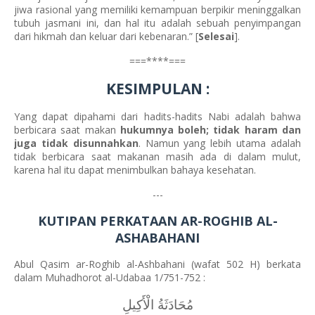
jiwa rasional yang memiliki kemampuan berpikir meninggalkan
tubuh jasmani ini, dan hal itu adalah sebuah penyimpangan
dari hikmah dan keluar dari kebenaran.” [
Selesai
].
===****===
KESIMPULAN
:
Yang dapat dipahami dari hadits-hadits Nabi adalah bahwa
berbicara saat makan
hukumnya boleh; tidak haram dan
juga tidak disunnahkan
. Namun yang lebih utama adalah
tidak berbicara saat makanan masih ada di dalam mulut,
karena hal itu dapat menimbulkan bahaya kesehatan.
---
KUTIPAN PERKATAAN AR-ROGHIB AL-
ASHABAHANI
Abul Qasim ar-Roghib al-Ashbahani (wafat 502 H) berkata
dalam Muhadhorot al-Udabaa 1/751-752 :
مُحَادَثَةُ الْأَكِيلِ