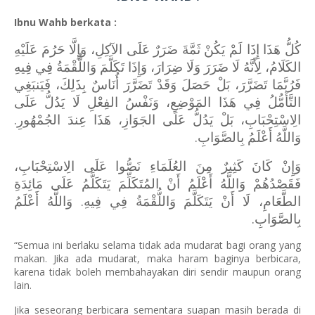
Ibnu Wahb berkata :
كُلُّ هَذَا إِذَا لَمْ يَكُنْ ثَمَّةَ ضَرَرٌ عَلَى الآكِلِ، وَإِلَّا حَرُمَ عَلَيْهِ
الكَلَامُ، لِأَنَّهُ لَا ضَرَرَ وَلَا ضِرَارَ، وَإِذَا تَكَلَّمَ وَاللُّقْمَةُ فِي فِيهِ
فَرُبَّمَا تَضَرَّرَ، بَلْ حَصَلَ وَقَدْ تَضَرَّرَ أُنَاسٌ بِذَلِكَ، فَيَنبَغِي
التَّأَمُّلُ فِي هَذَا المَوْضِعِ، وَنَفْسُ الفِعْلِ لَا يَدُلُّ عَلَى
الِاسْتِحْبَابِ، بَلْ يَدُلُّ عَلَى الجَوَازِ، هَذَا عِندَ الجُمْهُورِ.
وَاللَّهُ أَعْلَمُ بِالصَّوَابِ.
وَإِنْ كَانَ كَثِيرٌ مِنَ العُلَمَاءِ نَصُّوا عَلَى الِاسْتِحْبَابِ،
فَقَصْدُهُمْ وَاللَّهُ أَعْلَمُ أَنْ المُتَكَلِّمَ يَتَكَلَّمُ عَلَى مَائِدَةِ
الطَّعَامِ، لَا أَنْ يَتَكَلَّمَ وَاللُّقْمَةُ فِي فِيهِ. وَاللَّهُ أَعْلَمُ
بِالصَّوَابِ.
“Semua ini berlaku selama tidak ada mudarat bagi orang yang
makan. Jika ada mudarat, maka haram baginya berbicara,
karena tidak boleh membahayakan diri sendir maupun orang
lain.
Jika seseorang berbicara sementara suapan masih berada di