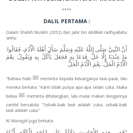
****
DALIL PERTAMA :
Dalam Shahih Muslim (2052) dari Jabir bin Abdillah radhiyallahu
‘anhu:
أَنَّ النَّبِيَّ صَلَّى اللَّهُ عَلَيْهِ وَسَلَّمَ سَأَلَ أَهْلَهُ الْأُدُمَ، فَقَالُوا:
مَا عِنْدَنَا إِلَّا خَلٌّ. فَدَعَا بِهِ فَجَعَلَ يَأْكُلُ بِهِ وَيَقُولُ: نِعْمَ
الْأُدُمُ الْخَلُّ، نِعْمَ الْأُدُمُ الْخَلُّ.
ﷺ
“Bahwa Nabi
meminta kepada keluarganya lauk-pauk, lalu
mereka berkata: “Kami tidak punya apa-apa selain cuka. Maka
ﷺ
beliau
meminta dihidangkan, lalu mulai makan dengannya
sambil bersabda: “Sebaik-baik lauk adalah cuka, sebaik-baik
lauk adalah cuka.”
Al-Munajjid juga berkata:
"فَفِي هذِهِ الأَحَادِيثِ دَلَالَةٌ عَلَى إِبَاحَةِ الْكَلَامِ أَثْنَاءَ