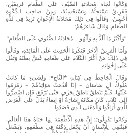
وَكَانُوا تُجَاهَ مُحَادَثَةِ الضَّيْفِ عَلَى الطَّعَامِ فَرِيقَيْنِ،
فَفَرِيقٌ يَسْتَحِبُّهُ وَيَسْتَحْسِنُهُ، وَمِنْ صَاحِبِ الدَّعْوَةِ
أَحْسَنُ، وَقَالُوا فِي ذَلِكَ: مُحَادَثَةُ الْإِخْوَانِ تَزِيدُ فِي لَذَّةِ
الطَّعَامِ. وَقَالَ شَاعِرُهُمْ:
"وَأَكْثَرُ مَا أَلَذُّ بِهِ وَأَلْهُو ... مُحَادَثَةُ الضُّيُوفِ عَلَى الطَّعَامِ"
وَأَمَّا الْفَرِيقُ الْآخَرُ فَيَكْرَهُ الْحَدِيثَ عَلَى الْمَائِدَةِ، وَقَالُوا
فِي ذَلِكَ: مَنْ أَكْثَرَ الْكَلَامَ عَلَى طَعَامِهِ غَشَّ بَطْنَهُ وَثَقُلَ
عَلَى إِخْوَانِهِ.
وَقَالَ الْجَاحِظُ فِي كِتَابِهِ *التَّاجِ*: وَلِشَيْءٍ مَا كَانَتْ
مُلُوكُ آلِ سَاسَانَ – إِذَا قُدِّمَتْ مَوَائِدُهُمْ – زَمْزَمُوا
عَلَيْهَا، فَلَمْ يَنْطِقْ نَاطِقٌ بِحَرْفٍ حَتَّى تُرْفَعَ، فَإِنِ اضْطُرُّوا
إِلَى كَلَامٍ، كَانَ مَكَانَهُ إِشَارَةٌ أَوْ إِيمَاءٌ يَدُلُّ عَلَى الْغَرَضِ
الَّذِي أَرَادُوا وَالْمَعْنَى الَّذِي قَصَدُوا.
وَكَانُوا يَقُولُونَ: إِنَّ هَذِهِ الْأَطْعِمَةَ بِهَا حَيَاةُ هَذَا الْعَالَمِ،
فَيَنْبَغِي لِلْإِنْسَانِ أَنْ يَجْعَلَ ذِهْنَهُ فِي مَطْعَمِهِ، وَيَشْغَلَ