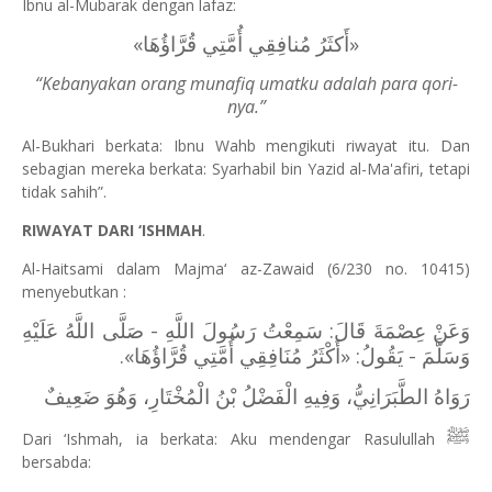
Ibnu al-Mubarak dengan lafaz:
»
أَكثَرُ مُنافِقِي أُمَّتِي قُرَّاؤُهَا
«
“Kebanyakan orang munafiq umatku adalah para qori-
nya.”
Al-Bukhari berkata: Ibnu Wahb mengikuti riwayat itu. Dan
sebagian mereka berkata: Syarhabil bin Yazid al-Ma'afiri, tetapi
tidak sahih”.
RIWAYAT DARI ‘ISHMAH
.
Al-Haitsami dalam Majma‘ az-Zawaid (6/230 no. 10415)
menyebutkan :
وَعَنْ عِصْمَةَ قَالَ: سَمِعْتُ رَسُولَ اللَّهِ - صَلَّى اللَّهُ عَلَيْهِ
وَسَلَّمَ - يَقُولُ:
«أَكْثَرُ مُنَافِقِي أُمَّتِي قُرَّاؤُهَا».
رَوَاهُ الطَّبَرَانِيُّ، وَفِيهِ الْفَضْلُ بْنُ الْمُخْتَارِ، وَهُوَ ضَعِيفٌ
ﷺ
Dari ‘Ishmah, ia berkata: Aku mendengar Rasulullah
bersabda: