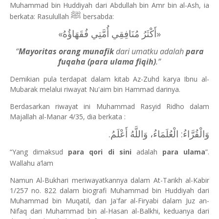
Muhammad bin Huddiyah dari Abdullah bin Amr bin al-Ash, ia
ﷺ
berkata: Rasulullah
bersabda:
»
أَكْثَرُ مُنَافِقِي أُمَّتِي فُقَهَاؤُهُ
«
“
Mayoritas orang munafik
dari umatku adalah
para
fuqaha (para ulama fiqih)
.”
Demikian pula terdapat dalam kitab Az-Zuhd karya Ibnu al-
Mubarak melalui riwayat Nu'aim bin Hammad darinya.
Berdasarkan riwayat ini Muhammad Rasyid Ridho dalam
Majallah al-Manar 4/35, dia berkata :
وَالْقُرَّاءُ: الْعُلَمَاءُ، وَاللَّهُ أَعْلَمُ.
“Yang dimaksud
para qori di sini
adalah
para ulama
”.
Wallahu a’lam
Namun Al-Bukhari meriwayatkannya dalam At-Tarikh al-Kabir
1/257 no. 822 dalam biografi Muhammad bin Huddiyah dari
Muhammad bin Muqatil, dan Ja'far al-Firyabi dalam Juz an-
Nifaq dari Muhammad bin al-Hasan al-Balkhi, keduanya dari