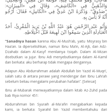
وَالذَّهَبِيُّ فِي «الْكَاشِفِ»، وَقَالَ فِي «الْمِيزَانِ»:
"صَدُوقٌ". وَذَكَرَهُ ابْنُ عَدِيٍّ فِي «الْكَامِلِ» فَقَالَ: أَرْجُو
أَنَّهُ لَا بَأْسَ بِهِ.
وَأَبُو عَبْدِ الرَّحْمَنِ هُوَ: عَبْدُ اللَّهِ بْنُ يَزِيدَ الْمُقْرِئُ، أَحَدُ
الْعَبَادِلَةِ الَّذِينَ سَمِعُوا ابْنَ لَهِيعَةَ قَبْلَ اخْتِلَاطِهِ.
“Sanadnya hasan
karena Abu Al-Mush’ab, yaitu Misyrasy bin
Haa’an. Ia diperselisihkan, namun Ibnu Ma’in, Al-Ajli, dan Adz-
Dzahabi dalam Al-Kasyf menilainya tsiqah. Dalam Al-Mizan
disebutkan: ia jujur. Ibnu Adi menyebutkannya dalam Al-Kamil
dan berkata: aku berharap tidak mengapa dengannya.
Adapun Abu Abdurrahman adalah Abdullah bin Yazid Al-Muqri’,
salah satu di antara perawi yang mendengar dari Ibnu Lahi’ah
sebelum beliau mengalami perubahan hafalan”. [Selesai]
Ibnu al-Mubarak meriwayatkannya dalam kitab Az-Zuhd pada
bab Riya nomor 451:
Abdurrahman bin Syuraih al-Ma'afiri mengabarkan kepada
kami, ia berkata: Syarahil bin Yazid memberitahuku dari