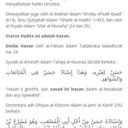
menyebutkan hadits tersebut.
Diriwayatkan juga oleh Al-Bukhari dalam “Kholqu Af’aalil Ibaad”
(614), Ibnu Qutaybah dalam “Gharib al-Hadits” 1/453, dan oleh
al-Firyabi dalam “Sifat al-Munafiq” (34 dan 35).
Status Hadits ini adalah hasan.
Dinilai Hasan
oleh al-Fattani dalam Tadzkiratul Mawdhu’at
hal. 24.
Syu’aib al-Arna’uth dalam Tahqiq al-Musnad 28/268 berkata :
حَسَنٌ لِغَيْرِهِ، وَهٰذَا إِسْنَادٌ حَسَنٌ فِي الْمُتَابَعَاتِ
وَالشَّوَاهِدِ.
“Hasan li ghoirihi, dan
sanad ini hasan
dalam al-Mutaba’at
dan asy-Syawahid”.
Sementara adh-Dhiyaa al-A’dzomi dalam al-Jami’ al-Kamil 2/92
berkata :
وَإِسْنَادُهُ حَسَنٌ مِنْ أَجْلِ أَبِي الْمُصْعَبِ، وَهُوَ مُشَرَّحُ بْنُ
هَاعَانَ، وَهُوَ مُخْتَلَفٌ فِيهِ، فَوَثَّقَهُ ابْنُ مَعِينٍ، وَالْعِجْلِيُّ،