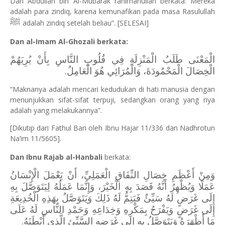
Dan Abdullah bin Al-Mubarak rahimahullah berkata: Mereka
adalah para zindiq, karena kemunafikan pada masa Rasulullah
ﷺ
adalah zindiq setelah beliau”. [SELESAI]
Dan al-Imam Al-Ghozali berkata:
الْمَعْنَى طَلَبُ الْمَنْزِلَةِ فِي قُلُوبِ النَّاسِ بِأَنْ يُرِيَهُمْ
الْخِصَالَ الْمَحْمُودَةَ، وَالْمُرَائِي هُوَ الْعَامِلُ.
“Maknanya adalah mencari kedudukan di hati manusia dengan
menunjukkan sifat-sifat terpuji, sedangkan orang yang riya
adalah yang melakukannya”.
[Dikutip dari Fathul Bari oleh Ibnu Hajar 11/336 dan Nadhrotun
Na’im 11/5605].
Dan Ibnu Rajab al-Hanbali
berkata:
وَمِنْ أَعْظَمِ خِصَالِ النِّفَاقِ الْعَمَلِيِّ، أَنْ يَعْمَلَ الْإِنْسَانُ
عَمَلًا وَيُظْهِرُ أَنَّهُ قَصَدَ بِهِ الْخَيْرَ، وَإِنَّمَا عَمَلُهُ لِيَتَوَصَّلَ بِهِ
إِلَى غَرَضٍ لَهُ سَيِّئٌ فَيَتِمُّ لَهُ ذَلِكَ وَيَتَوَصَّلُ بِهَذِهِ الْخُدِيعَةِ
إِلَى غَرَضٍ وَيَفْرَحُ بِمَكْرِهِ وَخِدَاعِهِ وَحَمْدِ النَّاسِ لَهُ عَلَى
مَا أَظْهَرَهُ وَيَتَوَصَّلُ بِهِ إِلَى غَرَضِهِ السَّيِّئِ الَّذِي أَبْطَنَهُ.