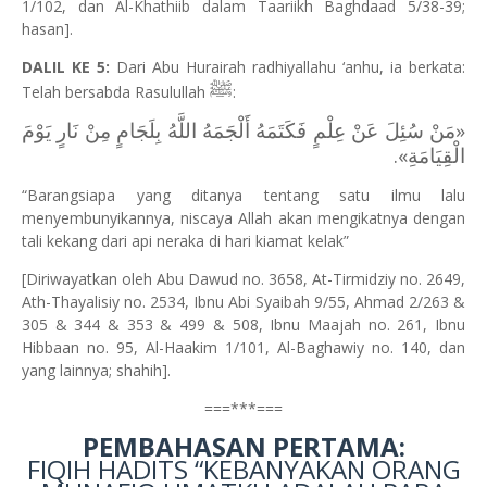
1/102, dan Al-Khathiib dalam Taariikh Baghdaad 5/38-39;
hasan].
DALIL KE 5:
Dari Abu Hurairah radhiyallahu ‘anhu, ia berkata:
ﷺ
Telah bersabda Rasulullah
:
«مَنْ سُئِلَ عَنْ عِلْمٍ فَكَتَمَهُ أَلْجَمَهُ اللَّهُ بِلَجَامٍ مِنْ نَارٍ يَوْمَ
الْقِيَامَةِ».
“Barangsiapa yang ditanya tentang satu ilmu lalu
menyembunyikannya, niscaya Allah akan mengikatnya dengan
tali kekang dari api neraka di hari kiamat kelak”
[Diriwayatkan oleh Abu Dawud no. 3658, At-Tirmidziy no. 2649,
Ath-Thayalisiy no. 2534, Ibnu Abi Syaibah 9/55, Ahmad 2/263 &
305 & 344 & 353 & 499 & 508, Ibnu Maajah no. 261, Ibnu
Hibbaan no. 95, Al-Haakim 1/101, Al-Baghawiy no. 140, dan
yang lainnya; shahih].
===***===
PEMBAHASAN PERTAMA:
FIQIH HADITS “KEBANYAKAN ORANG