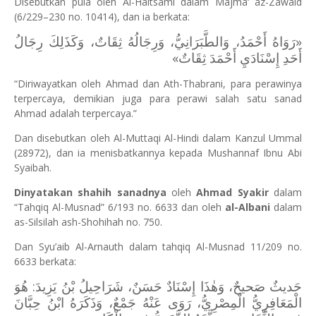
Disebutkan pula oleh Al-Haitsami dalam Majma‘ az-Zawaid
(6/229–230 no. 10414), dan ia berkata:
«رَوَاهُ أَحْمَدُ، وَالطَّبَرَانِيُّ، ‌وَرِجَالُهُ ‌ثِقَاتٌ، ‌وَكَذَلِكَ ‌رِجَالُ
‌أَحَدِ ‌إِسْنَادَيِ ‌أَحْمَدَ ‌ثِقَاتٌ»
“Diriwayatkan oleh Ahmad dan Ath-Thabrani, para perawinya
terpercaya, demikian juga para perawi salah satu sanad
Ahmad adalah terpercaya.”
Dan disebutkan oleh Al-Muttaqi Al-Hindi dalam Kanzul Ummal
(28972), dan ia menisbatkannya kepada Mushannaf Ibnu Abi
Syaibah.
Dinyatakan shahih sanadnya
oleh
Ahmad Syakir
dalam
“Tahqiq Al-Musnad” 6/193 no. 6633 dan oleh
al-Albani
dalam
as-Silsilah ash-Shohihah no. 750.
Dan Syu’aib Al-Arnauth dalam tahqiq Al-Musnad 11/209 no.
6633 berkata:
حَديثٌ صَحيحٌ، وَهٰذَا إِسْنَادٌ حَسَنٌ، شَرَاحِيلُ بْنُ يَزِيدَ: هُوَ
الْمَعَافِرِيُّ الْمِصْرِيُّ، رَوَى عَنْهُ جَمْعٌ، وَذَكَرَهُ ابْنُ حِبَّانَ