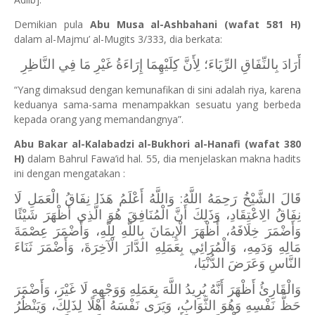
Demikian pula
Abu Musa al-Ashbahani (wafat 581 H)
dalam al-Majmu’ al-Mugits 3/333, dia berkata:
أَرَادَ بِالنِّفَاقِ الرِّيَاءَ؛ لِأَنَّ كِلَيْهِمَا إِرَاءَةُ غَيْرِ مَا فِي النَّاظِرِ
“Yang dimaksud dengan kemunafikan di sini adalah riya, karena
keduanya sama-sama menampakkan sesuatu yang berbeda
kepada orang yang memandangnya”.
Abu Bakar al-Kalabadzi al-Bukhori al-Hanafi (wafat 380
H)
dalam Bahrul Fawa’id hal. 55, dia menjelaskan makna hadits
ini dengan mengatakan :
قَالَ الشَّيْخُ رَحِمَهُ اللَّهُ: وَاللَّهُ أَعْلَمُ هَذَا نِفَاقُ الْعَمَلِ لَا
نِفَاقُ الِاعْتِقَادِ، وَذَلِكَ أَنَّ الْمُنَافِقَ هُوَ الَّذِي أَظْهَرَ شَيْئًا
وَأَضْمَرَ خِلَافَهُ، أَظْهَرَ الْإِيمَانَ بِاللَّهِ لِلَّهِ، وَأَضْمَرَ عِصْمَةَ
مَالِهِ وَدَمِهِ، وَالْمُرَائِي بِعَمَلِهِ الدَّارَ الْآخِرَةَ، وَأَضْمَرَ ثَنَاءَ
النَّاسِ وَعَرَضَ الدُّنْيَا،
وَالْقَارِئُ أَظْهَرَ أَنَّهُ يُرِيدُ اللَّهَ بِعَمَلِهِ وَوَجْهِهِ لَا غَيْرَ، وَأَضْمَرَ
حَظَّ نَفْسِهِ وَهُوَ الثَّوَابُ، وَيَرَى نَفْسَهُ أَهْلًا لِذَلِكَ، وَيَنْظُرُ