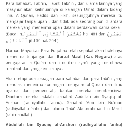
Para Sahabat, Tabi’iin, Tabi’it Tabi’iin , dan ulama lainnya yang
masyhur akan keilmuannya di kalangan Umat dalam bidang
ilmu Al-Qur'an, Hadits dan Fikih, sesungguhnya mereka itu
mengajar tanpa upah , dan tidak ada seorang pun di antara
mereka yang menerima upah dalam berdakwah sama sekali.
مَجْمُوعُ
مُخْتَصَرُ ٱلْفَتَاوَى ٱلْمِصْرِيَّةِ
(Baca :
hal. 481 dan
ٱلْفَتَاوَى
jilid 30 hal. 204 ).
Namun Mayoritas Para Fuqohaa telah sepakat akan bolehnya
menerima tunjangan dari
Baitul Maal (Kas Negara)
atas
pengajaran al-Qur’an dan ilmu-ilmu syar’i yang membawa
manfaat dan yang semisalnya .
Akan tetapi ada sebagian para sahabat dan para tabi’in yang
menolak menerima tunjangan mengajar al-Quran dan ilmu
agama dari pemerintah, bahkan mereka membencinya.
Diantara mereka adalah: sahabat Abdullah bin Syaqiiq al-
Anshari (radhiyallahu ‘anhu), Sahabat ‘Amr bin Nu’man
(radhiyallahu ‘anhu) dan ulama Tabi’i Abdurrahman bin Ma’qil
(rahimahullah)
Abdullah bin Syaqiiq al-Anshori (radhiyallahu ‘anhu)