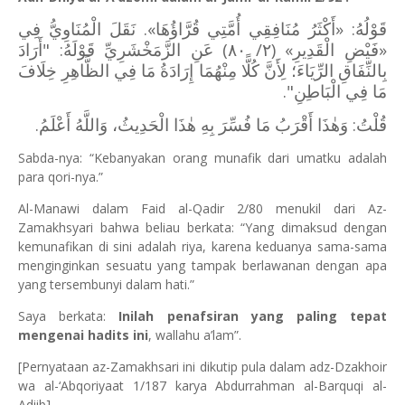
. نَقَلَ الْمُنَاوِيُّ فِي
»
أَكْثَرُ مُنَافِقِي أُمَّتِي قُرَّاؤُهَا
«
قَوْلُهُ:
«فَيْضِ الْقَدِيرِ» (٢/ ٨٠) عَنِ الزَّمَخْشَرِيِّ قَوْلَهُ: "أَرَادَ
بِالنِّفَاقِ الرِّيَاءَ؛ لِأَنَّ كُلًّا مِنْهُمَا إِرَادَةُ مَا فِي الظَّاهِرِ خِلَافَ
مَا فِي الْبَاطِنِ".
قُلْتُ: وَهٰذَا أَقْرَبُ مَا فُسِّرَ بِهِ هٰذَا الْحَدِيثُ، وَاللَّهُ أَعْلَمُ.
Sabda-nya: “Kebanyakan orang munafik dari umatku adalah
para qori-nya.”
Al-Manawi dalam Faid al-Qadir 2/80 menukil dari Az-
Zamakhsyari bahwa beliau berkata: “Yang dimaksud dengan
kemunafikan di sini adalah riya, karena keduanya sama-sama
menginginkan sesuatu yang tampak berlawanan dengan apa
yang tersembunyi dalam hati.”
Saya berkata:
Inilah penafsiran yang paling tepat
mengenai hadits ini
, wallahu a’lam”.
[Pernyataan az-Zamakhsari ini dikutip pula dalam adz-Dzakhoir
wa al-‘Abqoriyaat 1/187 karya Abdurrahman al-Barquqi al-
Adiib].