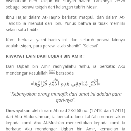
disebutkan oleh Ya’qub bin Sufyan dalam Tarikhnya 2/528
sebagai perawi tsiqah dari kalangan tabi’in Mesir.
Ibnu Hajar dalam At-Taqrib berkata: maqbul, dan dalam At-
Tahdzib ia menukil dari Ibnu Yunus bahwa ia tidak memiliki
selain satu hadits.
Kami berkata: yakni hadits ini, dan seluruh perawi lainnya
adalah tsiqah, para perawi kitab shahih”. [Selesai].
RIWAYAT LAIN DARI UQBAH BIN AMIR :
Dari Uqbah bin Amir radhiyallahu ‘anhu, ia berkata: Aku
ﷺ
mendengar Rasulullah
bersabda:
«‌أَكْثَرُ ‌مُنَافِقِي ‌هَذِهِ ‌الْأُمَّةِ ‌قُرَّاؤُهَا»
“
Kebanyakan orang munafik dari umat ini adalah para
qori-nya
”.
Diriwayatkan oleh Imam Ahmad 28/268 no. (17410 dan 17411)
dari Abu Abdurrahman, ia berkata: Ibnu Lahi’ah menceritakan
kepada kami, Abu Al-Mush’ab menceritakan kepada kami, ia
berkata: Aku mendengar Uqbah bin Amir, kemudian ia