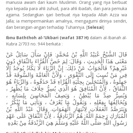
manusia awam dari kaum Muslimin. Orang yang riya berbuat
riya kepada para ahli zuhud, para ahli ibadah, dan para pemuka
agama. Sedangkan qari berbuat riya kepada Allah Azza wa
Jalla; ia mempermainkan amalnya, mengagumi dirinya sendiri,
dan berangan-angan terhadap Tuhannya. [
Selesai
]
Ibnu Baththoh al-‘Ukbari (wafat 387 H)
dalam al-Ibanah al-
Kubra 2/703 no. 944 berkata :
قَالَ الشَّيْخُ عُبَيْدُ اللَّهِ بْنُ مُحَمَّدٍ: فَإِنْ سَأَلَ سَائِلٌ عَنْ
مَعْنَى هَذَا الْحَدِيثِ ، وَقَالَ: لِمَ خَصَّ الْقُرَّاءَ بِالنِّفَاقِ دُونَ
غَيْرِهِمْ؟ فَالْجَوَابُ عَنْ ذَلِكَ: إِنَّ الرِّيَاءَ لَا يَكَادُ يُوجَدُ إِلَّا
فِي مَنْ نُسِبَ إِلَى التَّقْوَى ، وَلَأَنَّ الْعَامَّةَ وَالسُّوقَةَ قَدْ
جَهِلُوهُ ، وَالْمُتَحَلِّينَ بِحِلْيَةِ الْقُرَّاءِ قَدْ حَذَقُوهُ ، وَالرِّيَاءُ هُوَ
النِّفَاقُ ، لِأَنَّ الْمُنَافِقَ هُوَ الَّذِي يُسِرُّ خِلَافَ مَا يُظْهِرُ ،
وَيُسِرُّ ضِدَّ مَا يُبْطِنُ ، وَيَصِفُ الْمَحَاسِنَ بِلِسَانِهِ ،
وَيُخَالِفُهَا بِفِعْلِهِ ، وَيَقُولُ مَا يُعْرَفُ ، وَيَأْتِي مَا يُنْكُرُ ،
وَيَتَرَصَّدُ الْغَفَلَاتِ لِانْتِهَازِ الْهَفَوَاتِ. وَقَالَ عَبْدُ اللَّهِ بْنُ
الْمُبَارَكِ رَحِمَهُ اللَّهُ: هُمُ الزَّنَادِقَةُ ، لِأَنَّ النِّفَاقَ عَلَى عَهْدِ
رَسُولِ اللَّهِ صَلَّى اللَّهُ عَلَيْهِ وَسَلَّمَ هِيَ الزَّنْدَقَةُ مِنْ بَعْدِهِ