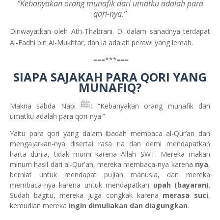
“Kebanyakan orang munafik dari umatku adalah para
qari-nya.”
Diriwayatkan oleh Ath-Thabrani. Di dalam sanadnya terdapat
Al-Fadhl bin Al-Mukhtar, dan ia adalah perawi yang lemah.
===***===
SIAPA SAJAKAH PARA QORI YANG
MUNAFIQ?
ﷺ
Makna sabda Nabi
: “Kebanyakan orang munafik dari
umatku adalah para qori-nya.”
Yaitu para qori yang dalam ibadah membaca al-Qur’an dan
mengajarkan-nya disertai rasa ria dan demi mendapatkan
harta dunia, tidak murni karena Allah SWT. Mereka makan
minum hasil dari al-Qur'an, mereka membaca-nya karena
riya
,
berniat untuk mendapat pujian manusia, dan mereka
membaca-nya karena untuk mendapatkan
upah (bayaran)
.
Sudah bagitu, mereka juga congkak karena
merasa suci
,
kemudian mereka
ingin dimuliakan dan diagungkan
.