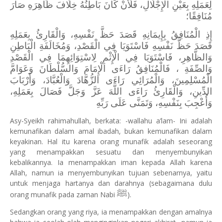
لِعَمَلِهِ بِعَيْنِ الْإِجْلَالِ، فَلَأَنْ كَانَ بَاطِنُهُ خِلَافَ ظَاهِرَهِ صَارَ
مُنَافِقًا؛
إِذِ الْمُنَافِقُ بِإِيمَانِهِ قَصَدَ حَظَّ نَفْسِهِ، وَالْقَارِئُ بِعَمَلِهِ
قَصَدَ حَظَّ نَفْسِهِ فَاسْتَوَيَا فِي الْقَصْدِ، وَمُخَالَفَةِ الْبَاطِنِ
وَالظَّاهِرِ، فَاسْتَوَيَا فِي الْإِثْمِ لِاسْتِوَائِهِمَا فِي الْقَصْدِ
وَالصِّفَةِ ، فَالْمُنَافِقُ رَاءَى الْإِمَامَ وَالسُّلْطَانَ وَعَوَامَّ
الْمُسْلِمِينَ، وَالْمُرَائِي رَاءَى الزُّهَّادَ وَالْعُبَّادَ، وَأَرْبَابَ
الدِّينِ، وَالْقَارِئُ رَاءَى اللَّهَ عَزَّ وَجَلَّ فَصَالَ بِعَمَلِهِ،
وَأُعْجِبَ بِنَفْسِهِ، وَتَمَنَّى عَلَى رَبِّهِ
Asy-Syeikh rahimahullah, berkata: -wallahu a’lam- Ini adalah
kemunafikan dalam amal ibadah, bukan kemunafikan dalam
keyakinan. Hal itu karena orang munafik adalah seseorang
yang menampakkan sesuatu dan menyembunyikan
kebalikannya. Ia menampakkan iman kepada Allah karena
Allah, namun ia menyembunyikan tujuan sebenarnya, yaitu
untuk menjaga hartanya dan darahnya (sebagaimana dulu
ﷺ
orang munafik pada zaman Nabi
).
Sedangkan orang yang riya, ia menampakkan dengan amalnya