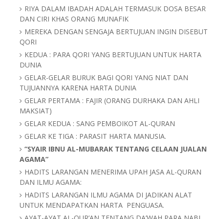
RIYA DALAM IBADAH ADALAH TERMASUK DOSA BESAR
DAN CIRI KHAS ORANG MUNAFIK
MEREKA DENGAN SENGAJA BERTUJUAN INGIN DISEBUT
QORI
KEDUA : PARA QORI YANG BERTUJUAN UNTUK HARTA
DUNIA
GELAR-GELAR BURUK BAGI QORI YANG NIAT DAN
TUJUANNYA KARENA HARTA DUNIA
GELAR PERTAMA : FAJIR (ORANG DURHAKA DAN AHLI
MAKSIAT)
GELAR KEDUA : SANG PEMBOIKOT AL-QURAN
GELAR KE TIGA : PARASIT HARTA MANUSIA.
“SYAIR IBNU AL-MUBARAK TENTANG CELAAN JUALAN
AGAMA”
HADITS LARANGAN MENERIMA UPAH JASA AL-QURAN
DAN ILMU AGAMA:
HADITS LARANGAN ILMU AGAMA DI JADIKAN ALAT
UNTUK MENDAPATKAN HARTA
PENGUASA.
AYAT-AYAT AL-QUR’AN TENTANG DA’WAH PARA NABI