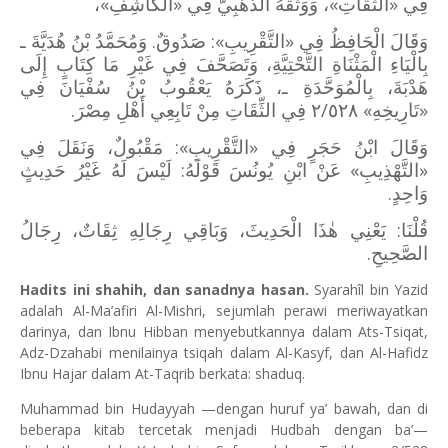
فِي «الثِّقَاتِ»، وَوَثَّقَهُ الذَّهَبِيُّ فِي «الْكَاشِفِ»،
وَقَالَ الْحَافِظُ فِي «التَّقْرِيبِ»: صَدُوقٌ. وَمُحَمَّدُ بْنُ هُدَيَّةَ ـ
بِالْيَاءِ الْمَثْنَاةِ التَّحْتِيَّةِ، وَتَصَحَّفَ فِي غَيْرِ مَا كِتَابٍ إِلَى
هَدْبَةَ، بِالْمُوَحَّدَةِ ـ، ذَكَرَهُ يَعْقُوبُ بْنُ سُفْيَانَ فِي
«تَارِيخِهِ» ٢/٥٢٨ فِي الثِّقَاتِ مِنْ تَابِعِي أَهْلِ مِصْرَ.
وَقَالَ ابْنُ حَجَرٍ فِي «التَّقْرِيبِ»: مَقْبُولٌ، وَنَقَلَ فِي
«التَّهْذِيبِ» عَنْ ابْنِ يُونُسَ قَوْلَهُ: لَيْسَ لَهُ غَيْرُ حَدِيثٍ
وَاحِدٍ.
قُلْنَا: يَعْنِي هٰذَا الْحَدِيثَ، وَبَاقِي رِجَالِهِ ثِقَاتٌ، رِجَالُ
الصَّحِيحِ.
Hadits ini shahih, dan sanadnya hasan.
Syarahîl bin Yazid
adalah Al-Ma’afiri Al-Mishri, sejumlah perawi meriwayatkan
darinya, dan Ibnu Hibban menyebutkannya dalam Ats-Tsiqat,
Adz-Dzahabi menilainya tsiqah dalam Al-Kasyf, dan Al-Hafidz
Ibnu Hajar dalam At-Taqrib berkata: shaduq.
Muhammad bin Hudayyah —dengan huruf ya’ bawah, dan di
beberapa kitab tercetak menjadi Hudbah dengan ba’—