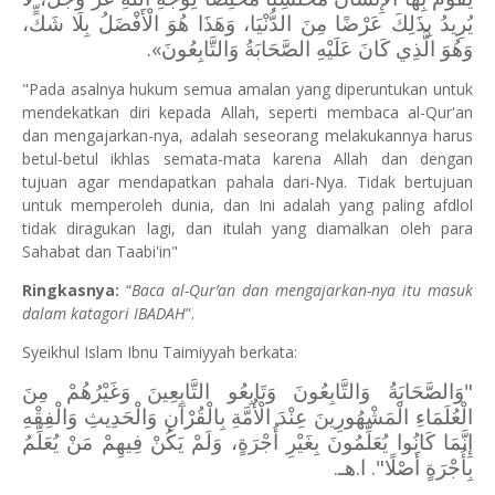
يُرِيدُ بِذَلِكَ عَرْضًا مِنَ الدُّنْيَا، وَهَذَا هُوَ الْأَفْضَلُ بِلَا شَكٍّ،
وَهُوَ الَّذِي كَانَ عَلَيْهِ الصَّحَابَةُ وَالتَّابِعُونَ».
"Pada asalnya hukum semua amalan yang diperuntukan untuk
mendekatkan diri kepada Allah, seperti membaca al-Qur'an
dan mengajarkan-nya, adalah seseorang melakukannya harus
betul-betul ikhlas semata-mata karena Allah dan dengan
tujuan agar mendapatkan pahala dari-Nya. Tidak bertujuan
untuk memperoleh dunia, dan Ini adalah yang paling afdlol
tidak diragukan lagi, dan itulah yang diamalkan oleh para
Sahabat dan Taabi'in"
Ringkasnya:
“
Baca al-Qur’an dan mengajarkan-nya itu masuk
dalam katagori IBADAH
”.
Syeikhul Islam Ibnu Taimiyyah berkata:
"وَالصَّحَابَةُ وَالتَّابِعُونَ وَتَابِعُو التَّابِعِينَ وَغَيْرُهُمْ مِنَ
الْعُلَمَاءِ الْمَشْهُورِينَ عِنْدَ الْأُمَّةِ بِالْقُرْآنِ وَالْحَدِيثِ وَالْفِقْهِ
إِنَّمَا كَانُوا يُعَلِّمُونَ بِغَيْرِ أُجْرَةٍ، وَلَمْ يَكُنْ فِيهِمْ مَنْ يُعَلِّمُ
بِأُجْرَةٍ أَصْلًا". ا.هـ.