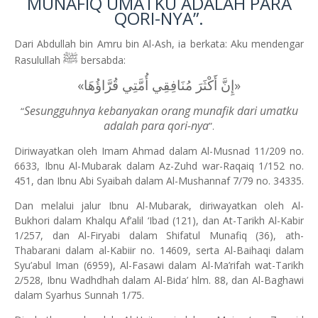
MUNAFIQ UMATKU ADALAH PARA
QORI-NYA”.
Dari Abdullah bin Amru bin Al-Ash, ia berkata: Aku mendengar
ﷺ
Rasulullah
bersabda:
»
إِنَّ ‌أَكْثَرَ ‌مُنَافِقِي ‌أُمَّتِي ‌قُرَّاؤُهَا
«
Sesungguhnya kebanyakan orang munafik dari umatku
“
adalah para qori-nya
”.
Diriwayatkan oleh Imam Ahmad dalam Al-Musnad 11/209 no.
6633, Ibnu Al-Mubarak dalam Az-Zuhd war-Raqaiq 1/152 no.
451, dan Ibnu Abi Syaibah dalam Al-Mushannaf 7/79 no. 34335.
Dan melalui jalur Ibnu Al-Mubarak, diriwayatkan oleh Al-
Bukhori dalam Khalqu Af’alil ‘Ibad (121), dan At-Tarikh Al-Kabir
1/257, dan Al-Firyabi dalam Shifatul Munafiq (36), ath-
Thabarani dalam al-Kabiir no. 14609, serta Al-Baihaqi dalam
Syu’abul Iman (6959), Al-Fasawi dalam Al-Ma’rifah wat-Tarikh
2/528, Ibnu Wadhdhah dalam Al-Bida’ hlm. 88, dan Al-Baghawi
dalam Syarhus Sunnah 1/75.