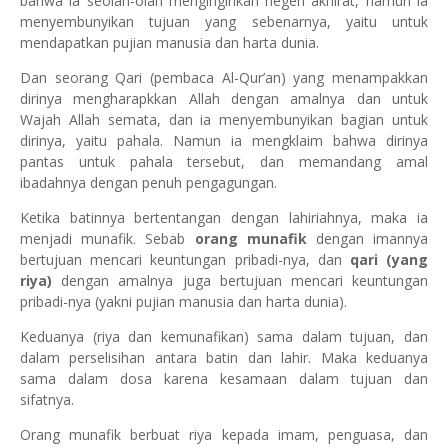
bahwa ia seolah-olah menginginkan negeri akhirat, namun ia
menyembunyikan tujuan yang sebenarnya, yaitu untuk
mendapatkan pujian manusia dan harta dunia.
Dan seorang Qari (pembaca Al-Qur’an) yang menampakkan
dirinya mengharapkkan Allah dengan amalnya dan untuk
Wajah Allah semata, dan ia menyembunyikan bagian untuk
dirinya, yaitu pahala. Namun ia mengklaim bahwa dirinya
pantas untuk pahala tersebut, dan memandang amal
ibadahnya dengan penuh pengagungan.
Ketika batinnya bertentangan dengan lahiriahnya, maka ia
menjadi munafik. Sebab
orang munafik
dengan imannya
bertujuan mencari keuntungan pribadi-nya, dan
qari (yang
riya)
dengan amalnya juga bertujuan mencari keuntungan
pribadi-nya (yakni pujian manusia dan harta dunia).
Keduanya (riya dan kemunafikan) sama dalam tujuan, dan
dalam perselisihan antara batin dan lahir. Maka keduanya
sama dalam dosa karena kesamaan dalam tujuan dan
sifatnya.
Orang munafik berbuat riya kepada imam, penguasa, dan