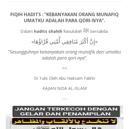
FIQIH HADITS : “KEBANYAKAN ORANG MUNAFIQ
UMATKU ADALAH PARA QORI-NYA”.
ﷺ
Dalam
hadits shahih
Rasulullah
bersabda:
»
إِنَّ ‌أَكْثَرَ ‌مُنَافِقِي ‌أُمَّتِي ‌قُرَّاؤُهَا
«
“
Sesungguhnya kebanyakan orang munafik dari umatku
adalah para qori-nya
”.
==
Di Tulis Oleh Abu Haitsam Fakhri
KAJIAN NIDA AL-ISLAM
----