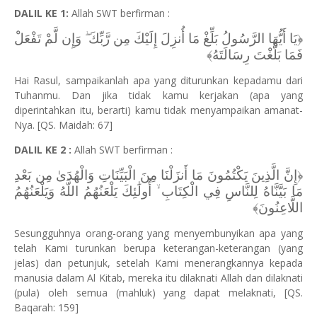
DALIL KE 1:
Allah SWT berfirman :
﴿يَا أَيُّهَا الرَّسُولُ بَلِّغْ مَا أُنزِلَ إِلَيْكَ مِن رَّبِّكَ ۖ وَإِن لَّمْ تَفْعَلْ
فَمَا بَلَّغْتَ رِسَالَتَهُ﴾
Hai Rasul, sampaikanlah apa yang diturunkan kepadamu dari
Tuhanmu. Dan jika tidak kamu kerjakan (apa yang
diperintahkan itu, berarti) kamu tidak menyampaikan amanat-
Nya. [QS. Maidah: 67]
DALIL KE 2 :
Allah SWT berfirman :
﴿إِنَّ الَّذِينَ يَكْتُمُونَ مَا أَنزَلْنَا مِنَ الْبَيِّنَاتِ وَالْهُدَىٰ مِن بَعْدِ
مَا بَيَّنَّاهُ لِلنَّاسِ فِي الْكِتَابِ ۙ أُولَٰئِكَ يَلْعَنُهُمُ اللَّهُ وَيَلْعَنُهُمُ
اللَّاعِنُونَ﴾
Sesungguhnya orang-orang yang menyembunyikan apa yang
telah Kami turunkan berupa keterangan-keterangan (yang
jelas) dan petunjuk, setelah Kami menerangkannya kepada
manusia dalam Al Kitab, mereka itu dilaknati Allah dan dilaknati
(pula) oleh semua (mahluk) yang dapat melaknati, [QS.
Baqarah: 159]