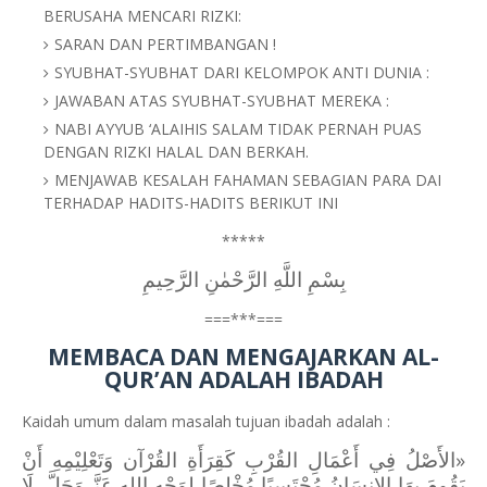
BERUSAHA MENCARI RIZKI:
SARAN DAN PERTIMBANGAN !
SYUBHAT-SYUBHAT DARI KELOMPOK ANTI DUNIA :
JAWABAN ATAS SYUBHAT-SYUBHAT MEREKA :
NABI AYYUB ‘ALAIHIS SALAM TIDAK PERNAH PUAS
DENGAN RIZKI HALAL DAN BERKAH.
MENJAWAB KESALAH FAHAMAN SEBAGIAN PARA DAI
TERHADAP HADITS-HADITS BERIKUT INI
*****
بِسْمِ اللَّهِ الرَّحْمٰنِ الرَّحِيمِ
===***===
MEMBACA DAN MENGAJARKAN AL-
QUR’AN ADALAH IBADAH
Kaidah umum dalam masalah tujuan ibadah adalah :
«الأَصْلُ فِي أَعْمَالِ القُرْبِ كَقِرَأَةِ القُرْآن وَتَعْلِيْمِهِ أَنْ
يَقُومَ بِهَا الإِنسَانُ مُحْتَسِبًا مُخْلِصًا لِوَجْهِ اللهِ عَزَّ وَجَلَّ، لَا