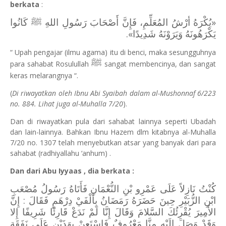
berkata
:
«يُكْرَهُ أرْشُ المُعَلِّمِ، فَإِنَّ أَصْحَابَ رَسُولِ اللهِ ﷺ كَانُوا
يَكْرَهُونَهُ وَيَرَوْنَهُ شَدِيدًا».
“ Upah pengajar (ilmu agama) itu di benci, maka sesungguhnya
ﷺ
para sahabat Rosulullah
sangat membencinya, dan sangat
keras melarangnya “.
(
Di riwayatkan oleh Ibnu Abi Syaibah dalam al-Mushonnaf 6/223
no. 884. Lihat juga al-Muhalla 7/20
).
Dan di riwayatkan pula dari sahabat lainnya seperti Ubadah
dan lain-lainnya. Bahkan Ibnu Hazem dlm kitabnya al-Muhalla
7/20 no. 1307 telah menyebutkan atsar yang banyak dari para
sahabat (radhiyallahu ‘anhum) .
Dan dari Abu Iyyaas , dia berkata :
كُنْتُ نَازِلاً عَلَى عَمْرِو بْنِ النُّعْمَانِ فَأَتَاهُ رَسُولُ مُصْعَبِ
ابْنِ الزُّبَيْرِ حِينَ حَضَرَهُ رَمَضَانُ بِأَلْفَيْ دِرْهَمٍ فَقَالَ : إِنَّ
الأَمِيرَ يُقْرِئُكَ السَّلامَ وَقَالَ إِنَّا لَمْ نَدَعْ قَارِئًا شَرِيفًا إِلا
وَقَدْ وَصَلَ إِلَيْهِ مِنَّا مَعْرُوفٌ فَاسْتَعِنْ بِهَذَيْنِ عَلَى نَفَقَةِ