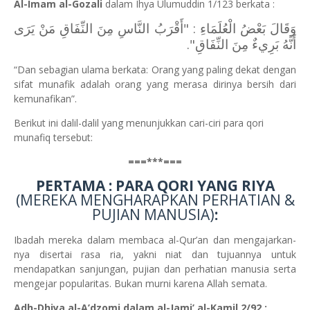
Al-Imam al-Gozali
dalam Ihya Ulumuddin 1/123 berkata :
وَقَالَ بَعْضُ الْعُلَمَاءِ : "أَقْرَبُ النَّاسِ مِنَ النِّفَاقِ مَنْ يَرَى
أَنَّهُ بَرِيءٌ مِنَ النِّفَاقِ".
“Dan sebagian ulama berkata: Orang yang paling dekat dengan
sifat munafik adalah orang yang merasa dirinya bersih dari
kemunafikan”.
Berikut ini dalil-dalil yang menunjukkan cari-ciri para qori
munafiq tersebut:
===***===
PERTAMA : PARA QORI YANG RIYA
(MEREKA MENGHARAPKAN PERHATIAN &
PUJIAN MANUSIA)
:
Ibadah mereka dalam membaca al-Qur’an dan mengajarkan-
nya disertai rasa ria, yakni niat dan tujuannya untuk
mendapatkan sanjungan, pujian dan perhatian manusia serta
mengejar popularitas. Bukan murni karena Allah semata.
Adh-Dhiya al-A’dzomi dalam al-Jami’ al-Kamil 2/92 :