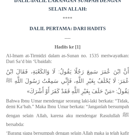
DALIL-DALIL LARANGAN SUMPAH DENGAN
SELAIN ALLAH:
****
DALIL PERTAMA: DARI HADITS
----
Hadits ke [1]
Al-Imam at-Tirmidzi dalam as-Sunan no. 1535 meriwayatkan:
Dari Sa‘d bin ‘Ubaidah:
أَنَّ ابْنَ عُمَرَ سَمِعَ رَجُلًا يَقُولُ: لَا وَالكَعْبَةِ، فَقَالَ ابْنُ
عُمَرَ: لَا يُحْلَفُ بِغَيْرِ اللَّهِ، فَإِنِّي سَمِعْتُ رَسُولَ اللَّهِ ﷺ
يَقُولُ: «‌مَنْ ‌حَلَفَ ‌بِغَيْرِ ‌اللَّهِ ‌فَقَدْ ‌كَفَرَ ‌أَوْ ‌أَشْرَكَ»
Bahwa Ibnu Umar mendengar seorang laki-laki berkata: “Tidak,
demi Ka‘bah.” Maka Ibnu Umar berkata: “Janganlah bersumpah
ﷺ
dengan selain Allah, karena aku mendengar Rasulullah
bersabda:
‘Barang siapa bersumpah dengan selain Allah maka ia telah kafir