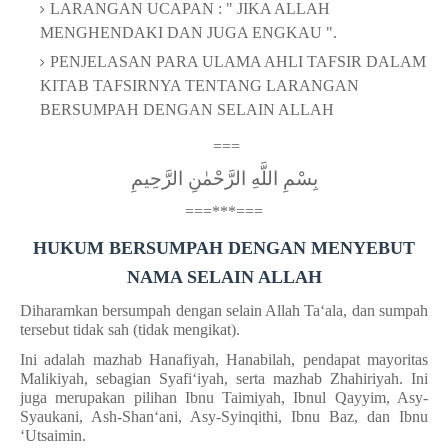
LARANGAN UCAPAN : " JIKA ALLAH
MENGHENDAKI DAN JUGA ENGKAU ".
PENJELASAN PARA ULAMA AHLI TAFSIR DALAM
KITAB TAFSIRNYA TENTANG LARANGAN
BERSUMPAH DENGAN SELAIN ALLAH
===
بِسْمِ اللَّهِ الرَّحْمٰنِ الرَّحِيمِ
===***===
HUKUM BERSUMPAH DENGAN MENYEBUT
NAMA SELAIN ALLAH
Diharamkan bersumpah dengan selain Allah Ta‘ala, dan sumpah
tersebut tidak sah (tidak mengikat).
Ini adalah mazhab Hanafiyah, Hanabilah, pendapat mayoritas
Malikiyah, sebagian Syafi‘iyah, serta mazhab Zhahiriyah. Ini
juga merupakan pilihan Ibnu Taimiyah, Ibnul Qayyim, Asy-
Syaukani, Ash-Shan‘ani, Asy-Syinqithi, Ibnu Baz, dan Ibnu
‘Utsaimin.