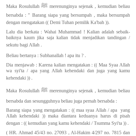
ﷺ
Maka Rosulullah
merenunginya sejenak , kemudian beliau
bersabda : " Barang siapa yang bersumpah , maka bersumpah
dengan mengatakan (( Demi Tuhan pemilik Ka'bah )).
Lalu dia berkata : Wahai Muhammad ! Kalian adalah sebaik-
baiknya kaum jika saja kalian tidak menjadikan tandingan /
sekutu bagi Allah .
Beliau bertanya : Subhanallah ! apa itu ? .
Dia menjawab : Karena kalian mengatakan : (( Maa Syaa Allah
wa syi'ta / apa yang Allah kehendaki dan juga yang kamu
kehendaki )) .
ﷺ
Maka Rosulullah
merenunginya sejenak , kemudian beliau
bersabda dan sesungguhnya beliau juga pernah bersabda :
Barang siapa yang mengatakan : (( maa syaa Allah / apa
yang
Allah kehendaki )) maka diantara keduanya harus di pisah
dengan : (( kemudian yang kamu kehendaki / Tsumma Syi'ta )) .
( HR. Ahmad 45/43 no. 27093 , Al-Hakim 4/297 no. 7815 dan