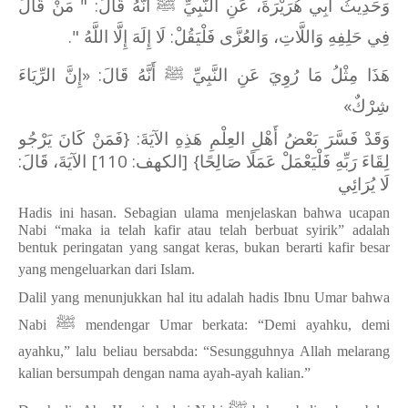
وَحَدِيثُ أَبِي هُرَيْرَةَ، عَنِ النَّبِيِّ ﷺ أَنَّهُ قَالَ: " مَنْ قَالَ
فِي حَلِفِهِ وَاللَّاتِ، وَالعُزَّى فَلْيَقُلْ: لَا إِلَهَ إِلَّا اللَّهُ ".
هَذَا مِثْلُ مَا رُوِيَ عَنِ النَّبِيِّ ﷺ أَنَّهُ قَالَ: «إِنَّ الرِّيَاءَ
شِرْكٌ»
وَقَدْ فَسَّرَ بَعْضُ أَهْلِ العِلْمِ هَذِهِ الآيَةَ: {فَمَنْ كَانَ يَرْجُو
لِقَاءَ رَبِّهِ فَلْيَعْمَلْ عَمَلًا صَالِحًا} [الكهف: 110] الآيَةَ، قَالَ:
لَا يُرَائِي
Hadis ini hasan. Sebagian ulama menjelaskan bahwa ucapan
Nabi “maka ia telah kafir atau telah berbuat syirik” adalah
bentuk peringatan yang sangat keras, bukan berarti kafir besar
yang mengeluarkan dari Islam.
Dalil yang menunjukkan hal itu adalah hadis Ibnu Umar bahwa
ﷺ
Nabi
mendengar Umar berkata: “Demi ayahku, demi
ayahku,” lalu beliau bersabda: “Sesungguhnya Allah melarang
kalian bersumpah dengan nama ayah-ayah kalian.”