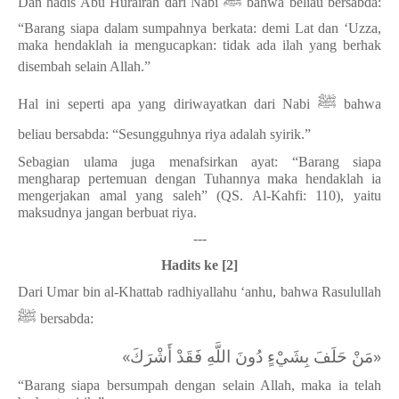
ﷺ
Dan hadis Abu Hurairah dari Nabi
bahwa beliau bersabda:
“Barang siapa dalam sumpahnya berkata: demi Lat dan ‘Uzza,
maka hendaklah ia mengucapkan: tidak ada ilah yang berhak
disembah selain Allah.”
ﷺ
Hal ini seperti apa yang diriwayatkan dari Nabi
bahwa
beliau bersabda: “Sesungguhnya riya adalah syirik.”
Sebagian ulama juga menafsirkan ayat: “Barang siapa
mengharap pertemuan dengan Tuhannya maka hendaklah ia
mengerjakan amal yang saleh” (QS. Al-Kahfi: 110), yaitu
maksudnya jangan berbuat riya.
---
Hadits ke [2]
Dari Umar bin al-Khattab radhiyallahu ‘anhu, bahwa Rasulullah
ﷺ
bersabda:
«مَنْ حَلَفَ بِشَيْءٍ دُونَ اللَّهِ فَقَدْ أَشْرَكَ»
“Barang siapa bersumpah dengan selain Allah, maka ia telah