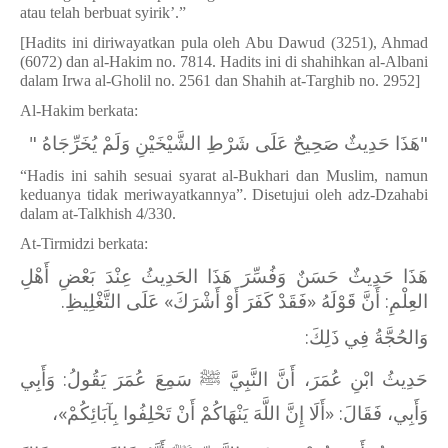
atau telah berbuat syirik’.”
[Hadits ini diriwayatkan pula oleh Abu Dawud (3251), Ahmad
(6072) dan al-Hakim no. 7814. Hadits ini di shahihkan al-Albani
dalam Irwa al-Gholil no. 2561 dan Shahih at-Targhib no. 2952]
Al-Hakim berkata:
هَذَا حَدِيثٌ صَحِيحٌ عَلَى شَرْطِ الشَّيْخَيْنِ وَلَمْ يُخَرِّجَاهُ "
"
“Hadis ini sahih sesuai syarat al-Bukhari dan Muslim, namun
keduanya tidak meriwayatkannya”. Disetujui oleh adz-Dzahabi
dalam at-Talkhish 4/330.
At-Tirmidzi berkata:
هَذَا حَدِيثٌ حَسَنٌ وَفُسِّرَ هَذَا الحَدِيثُ عِنْدَ بَعْضِ أَهْلِ
العِلْمِ: أَنَّ قَوْلَهُ «فَقَدْ كَفَرَ أَوْ أَشْرَكَ» عَلَى التَّغْلِيظِ.
وَالحُجَّةُ فِي ذَلِكَ:
حَدِيثُ ابْنِ عُمَرَ، أَنَّ النَّبِيَّ ﷺ سَمِعَ عُمَرَ يَقُولُ: وَأَبِي
وَأَبِي، فَقَالَ: «أَلَا إِنَّ اللَّهَ يَنْهَاكُمْ أَنْ تَحْلِفُوا بِآبَائِكُمْ»،