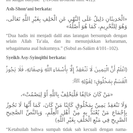
Ash-Shon‘ani berkata:
«‌الْحَدِيثَانِ دَلِيلٌ عَلَى النَّهْيِ عَنِ الْحَلِفِ بِغَيْرِ اللَّهِ تَعَالَى،
وَهُوَ لِلتَّحْرِيمِ، كَمَا هُوَ أَصْلُهُ»
“Dua hadis ini menjadi dalil atas larangan bersumpah dengan
selain Allah Ta‘ala, dan itu menunjukkan keharaman,
sebagaimana asal hukumnya.” (Subul as-Sal
ā
m 4/101
–
102).
Syeikh Asy-Syinqithi berkata:
(اعْلَمْ أَنَّ الْيَمِينَ لَا تَنْعَقِدُ إِلَّا بِأَسْمَاءِ اللَّهِ وَصِفَاتِهِ، فَلَا يَجُوزُ
الْقَسَمُ بِمَخْلُوقٍ؛ لِقَوْلِهِ ﷺ:
«مَنْ كَانَ حَالِفًا فَلْيَحْلِفْ بِاللَّهِ أَوْ لِيَصْمُتْ»،
وَلَا تَنْعَقِدُ يَمِينٌ بِمَخْلُوقٍ كَائِنًا مَنْ كَانَ، كَمَا أَنَّهَا لَا تَجُوزُ
بِإِجْمَاعِ مَنْ يُعْتَدُّ بِهِ مِنْ أَهْلِ الْعِلْمِ، وَبِالنَّصِّ الصَّحِيحِ
الصَّرِيحِ فِي مَنْعِ الْحَلْفِ بِغَيْرِ اللَّهِ)
“Ketahuilah bahwa sumpah tidak sah kecuali dengan nama-