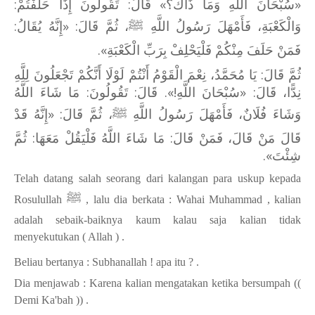
«سُبْحَانَ اللَّهِ وَمَا ذَاكَ؟» قَالَ: تَقُولُونَ إِذَا حَلَفْتُمْ:
وَالْكَعْبَةِ، فَأَمْهَلَ رَسُولُ اللَّهِ ﷺ، ثُمَّ قَالَ: «إِنَّهُ يُقَالُ:
فَمَنْ حَلَفَ مِنْكُمْ فَلْيَحْلِفْ بِرَبِّ الْكَعْبَةِ».
ثُمَّ قَالَ: يَا مُحَمَّدُ، نِعْمَ الْقَوْمُ أَنْتُمْ لَوْلَا أَنَّكُمْ تَجْعَلُونَ لِلَّهِ
نِدًّا، قَالَ: «سُبْحَانَ اللَّهِ!». قَالَ: تَقُولُونَ: مَا شَاءَ اللَّهُ
وَشَاءَ فُلَانٌ، فَأَمْهَلَ رَسُولُ اللَّهِ ﷺ، ثُمَّ قَالَ: «إِنَّهُ قَدْ
قَالَ مَنْ قَالَ، فَمَنْ قَالَ: مَا شَاءَ اللَّهُ فَلْيَقُلْ مَعَهَا: ثُمَّ
شِئْتَ».
Telah datang salah seorang dari kalangan para uskup kepada
ﷺ
Rosulullah
, lalu dia berkata : Wahai Muhammad , kalian
adalah sebaik-baiknya kaum kalau saja kalian tidak
menyekutukan ( Allah ) .
Beliau bertanya : Subhanallah ! apa itu ? .
Dia menjawab : Karena kalian mengatakan ketika bersumpah ((
Demi Ka'bah )) .