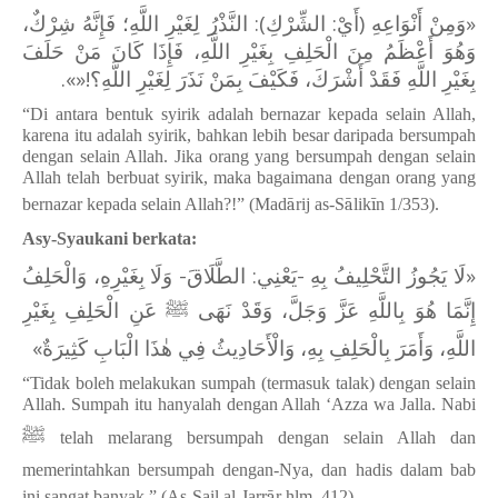
: النَّذْرُ لِغَيْرِ اللَّهِ؛ فَإِنَّهُ شِرْكٌ،
)
«‌وَمِنْ أَنْوَاعِهِ (أَيْ: الشِّرْكِ
وَهُوَ أَعْظَمُ مِنَ الْحَلِفِ بِغَيْرِ اللَّهِ، فَإِذَا كَانَ مَنْ حَلَفَ
بِغَيْرِ اللَّهِ فَقَدْ أَشْرَكَ، فَكَيْفَ بِمَنْ نَذَرَ لِغَيْرِ اللَّهِ؟!«».
“Di antara bentuk syirik adalah bernazar kepada selain Allah,
karena itu adalah syirik, bahkan lebih besar daripada bersumpah
dengan selain Allah. Jika orang yang bersumpah dengan selain
Allah telah berbuat syirik, maka bagaimana dengan orang yang
bernazar kepada selain Allah?!” (Mad
ā
rij as-S
ā
lik
ī
n 1/353).
Asy-Syaukani berkata:
«‌لَا يَجُوزُ التَّحْلِيفُ بِهِ -يَعْنِي: الطَّلَاقَ- وَلَا بِغَيْرِهِ، وَالْحَلِفُ
إِنَّمَا هُوَ بِاللَّهِ عَزَّ وَجَلَّ، وَقَدْ نَهَى ﷺ عَنِ الْحَلِفِ بِغَيْرِ
اللَّهِ، وَأَمَرَ بِالْحَلِفِ بِهِ، وَالْأَحَادِيثُ فِي هٰذَا الْبَابِ كَثِيرَةٌ»
“Tidak boleh melakukan sumpah (termasuk talak) dengan selain
Allah. Sumpah itu hanyalah dengan Allah ‘Azza wa Jalla. Nabi
ﷺ
telah melarang bersumpah dengan selain Allah dan
memerintahkan bersumpah dengan-Nya, dan hadis dalam bab
ini sangat banyak.” (As-Sail al-Jarr
ā
r hlm. 412).