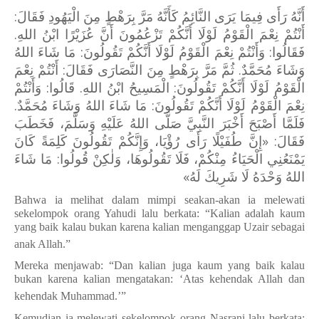
أَنَّهُ رَأَى فِيمَا يَرَى النَّائِمُ كَأَنَّهُ مَرَّ بِرَهْطٍ مِنَ الْيَهُودِ فَقَالَ:
أَنْتُمْ نِعْمَ الْقَوْمُ لَوْلَا أَنَّكُمْ تَزْعُمُونَ أَنَّ عُزَيْرًا ابْنُ اللهِ.
فَقَالُوا: وَأَنْتُمْ نِعْمَ الْقَوْمُ لَوْلَا أَنَّكُمْ تَقُولُونَ: مَا شَاءَ اللهُ
وَشَاءَ مُحَمَّدٌ. ثُمَّ مَرَّ بِرَهْطٍ مِنَ النَّصَارَى فَقَالَ: أَنْتُمْ نِعْمَ
الْقَوْمُ لَوْلَا أَنَّكُمْ تَقُولُونَ: الْمَسِيحُ ابْنُ اللهِ. قَالُوا: وَأَنْتُمْ
نِعْمَ الْقَوْمُ لَوْلَا أَنَّكُمْ تَقُولُونَ: مَا شَاءَ اللهُ وَشَاءَ مُحَمَّدٌ.
فَلَمَّا أَصْبَحَ أَخْبَرَ النَّبِيَّ صَلَّى اللهُ عَلَيْهِ وَسَلَّمَ، فَخَطَبَ
فَقَالَ: «إِنَّ طُفَيْلًا رَأَى رُؤْيَا، وَإِنَّكُمْ تَقُولُونَ كَلِمَةً كَانَ
يَمْنَعُنِي الْحَيَاءُ مِنْكُمْ، فَلَا تَقُولُوهَا، وَلٰكِنْ قُولُوا: مَا شَاءَ
اللهُ وَحْدَهُ لَا شَرِيكَ لَهُ»
Bahwa ia melihat dalam mimpi seakan-akan ia melewati
sekelompok orang Yahudi lalu berkata: “Kalian adalah kaum
yang baik kalau bukan karena kalian menganggap Uzair sebagai
anak Allah.”
Mereka menjawab: “Dan kalian juga kaum yang baik kalau
bukan karena kalian mengatakan: ‘Atas kehendak Allah dan
kehendak Muhammad.’”
Kemudian ia melewati sekelompok orang Nasrani lalu berkata: