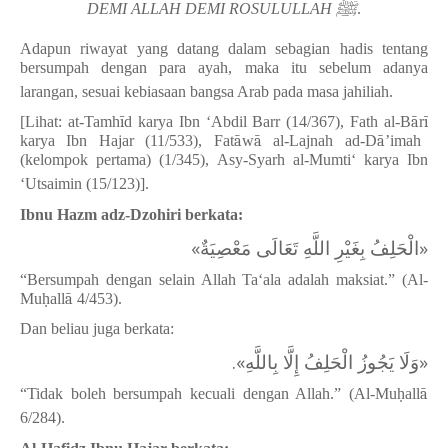
ﷺ
DEMI ALLAH DEMI ROSULULLAH
.
Adapun riwayat yang datang dalam sebagian hadis tentang
bersumpah dengan para ayah, maka itu sebelum adanya
larangan, sesuai kebiasaan bangsa Arab pada masa jahiliah.
[Lihat: at-Tamh
ī
d karya Ibn
‘
Abdil Barr (14/367), Fath al-B
ā
r
ī
karya Ibn Hajar (11/533), Fat
ā
w
ā
al-Lajnah ad-D
ā
’
imah
(kelompok pertama) (1/345), Asy-Syarh al-Mumti
‘
karya Ibn
‘
Utsaimin (15/123)].
Ibnu Hazm adz-Dzohiri berkata:
«‌الْحَلِفُ بِغَيْرِ اللَّهِ تَعَالَى مَعْصِيَةٌ»
“Bersumpah dengan selain Allah Ta‘ala adalah maksiat.” (Al-
Mu
ḥ
all
ā
4/453).
Dan beliau juga berkata:
«‌وَلَا يَجُوزُ الْحَلِفُ إِلَّا بِاللَّهِ».
“
Tidak boleh bersumpah kecuali dengan Allah.” (Al-Mu
ḥ
all
ā
6/284).