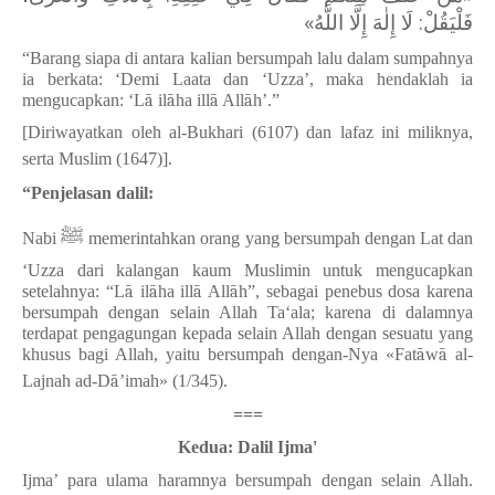
فَلْيَقُلْ: لَا إِلٰهَ إِلَّا اللَّهُ»
“Barang siapa di antara kalian bersumpah lalu dalam sumpahnya
ia berkata: ‘Demi Laata dan ‘Uzza’, maka hendaklah ia
mengucapkan: ‘L
ā
il
ā
ha ill
ā
All
ā
h
’
.
”
[Diriwayatkan oleh al-Bukhari (6107) dan lafaz ini miliknya,
serta Muslim (1647)].
“Penjelasan dalil:
ﷺ
Nabi
memerintahkan orang yang bersumpah dengan Lat dan
‘Uzza dari kalangan kaum Muslimin untuk mengucapkan
setelahnya: “L
ā
il
ā
ha ill
ā
All
ā
h
”
, sebagai penebus dosa karena
bersumpah dengan selain Allah Ta‘ala; karena di dalamnya
terdapat pengagungan kepada selain Allah dengan sesuatu yang
khusus bagi Allah, yaitu bersumpah dengan-Nya «Fat
ā
w
ā
al-
Lajnah ad-D
ā
’
imah
»
(1/345).
===
Kedua: Dalil Ijma'
Ijma’ para ulama haramnya bersumpah dengan selain Allah.