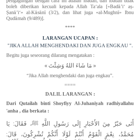
pengagungan dengan cara ini adalah ibadah, dan ibadah tidak
boleh diberikan kecuali kepada Allah Ta‘ala [«Bad
ā
’
i
‘
a
ṣ
-
Ṣ
an
ā
’
i
‘»
al-K
ā
s
ā
n
ī
(3/2), dan lihat juga «al-Mughn
ī
»
Ibnu
Qud
ā
mah (9/489)].
****
LARANGAN UCAPAN :
"JIKA ALLAH MENGHENDAKI DAN JUGA ENGKAU ".
Begitu juga seseorang dilarang mengatakan :
»
مَا شَاءَ اللهُ وَشِئْتَ
«
“Jika Allah menghendaki dan juga engkau”.
====
DALIL LARANGAN :
Dari Qutailah binti Shoyfiyy Al-Juhaniyah radhiyallahu
'anha , dia berkata :
أَتَى حَبْرٌ مِنَ الأَحْبَارِ إِلَى رَسُولِ اللَّهِ ﷺ، فَقَالَ: يَا
مُحَمَّدُ، نِعْمَ الْقَوْمُ أَنْتُمْ لَوْلَا أَنَّكُمْ تُشْرِكُونَ، قَالَ: