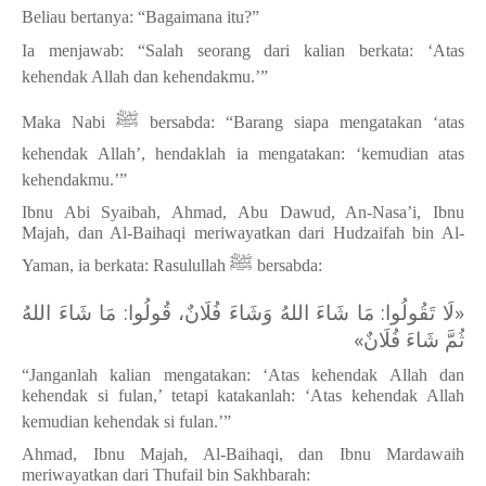
Beliau bertanya: “Bagaimana itu?”
Ia menjawab: “Salah seorang dari kalian berkata: ‘Atas
kehendak Allah dan kehendakmu.’”
ﷺ
Maka Nabi
bersabda: “Barang siapa mengatakan ‘atas
kehendak Allah’, hendaklah ia mengatakan: ‘kemudian atas
kehendakmu.’”
Ibnu Abi Syaibah, Ahmad, Abu Dawud, An-Nasa’i, Ibnu
Majah, dan Al-Baihaqi meriwayatkan dari Hudzaifah bin Al-
ﷺ
Yaman, ia berkata: Rasulullah
bersabda:
«لَا تَقُولُوا: مَا شَاءَ اللهُ وَشَاءَ فُلَانٌ، قُولُوا: مَا شَاءَ اللهُ
ثُمَّ شَاءَ فُلَانٌ»
“Janganlah kalian mengatakan: ‘Atas kehendak Allah dan
kehendak si fulan,’ tetapi katakanlah: ‘Atas kehendak Allah
kemudian kehendak si fulan.’”
Ahmad, Ibnu Majah, Al-Baihaqi, dan Ibnu Mardawaih
meriwayatkan dari Thufail bin Sakhbarah: