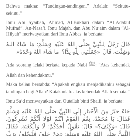
Bahwa makna: “Tandingan-tandingan.” Adalah: “Sekutu-
sekutu.”
Ibnu Abi Syaibah, Ahmad, Al-Bukhari dalam “Al-Adabul
Mufrad”, An-Nasa’i, Ibnu Majah, dan Abu Nu‘aim dalam “Al-
Hilyah” meriwayatkan dari Ibnu Abbas, ia berkata:
قَالَ رَجُلٌ لِلنَّبِيِّ صَلَّى اللهُ عَلَيْهِ وَسَلَّمَ: مَا شَاءَ اللهُ
وَشِئْتَ، قَالَ: «جَعَلْتَنِي لِلَّهِ نِدًّا؟! مَا شَاءَ اللهُ وَحْدَهُ».
ﷺ
Ada seorang lelaki berkata kepada Nabi
: “Atas kehendak
Allah dan kehendakmu.”
Maka beliau bersabda: “Apakah engkau menjadikanku sebagai
tandingan bagi Allah? Katakanlah: atas kehendak Allah semata.”
Ibnu Sa‘d meriwayatkan dari Qutailah binti Shaifi, ia berkata:
جَاءَ حَبْرٌ مِنَ الْأَحْبَارِ إِلَى النَّبِيِّ صَلَّى اللهُ عَلَيْهِ وَسَلَّمَ
فَقَالَ: يَا مُحَمَّدُ، نِعْمَ الْقَوْمُ أَنْتُمْ لَوْلَا أَنَّكُمْ تُشْرِكُونَ.
قَالَ: «وَكَيْفَ؟» قَالَ: يَقُولُ أَحَدُكُمْ: لَا وَالْكَعْبَةِ. فَقَالَ
النَّبِيُّ صَلَّى اللهُ عَلَيْهِ وَسَلَّمَ: «مَنْ حَلَفَ فَلْيَحْلِفْ بِرَبِّ