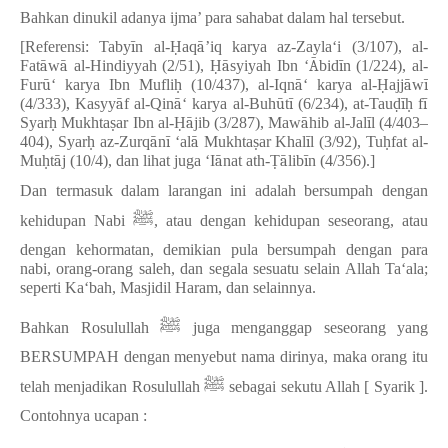
Bahkan dinukil adanya ijma’ para sahabat dalam hal tersebut.
[Referensi: Taby
ī
n al-
Ḥ
aq
ā
’
iq karya az-Zayla
‘
i (3/107), al-
Fat
ā
w
ā
al-Hindiyyah (2/51),
Ḥā
syiyah Ibn
‘
Ā
bid
ī
n (1/224), al-
Fur
ū
‘
karya Ibn Mufli
ḥ
(10/437), al-Iqn
ā
‘
karya al-
Ḥ
ajj
ā
w
ī
(4/333), Kasyy
ā
f al-Qin
ā
‘
karya al-Buh
ū
t
ī
(6/234), at-Tau
ḍīḥ
f
ī
Syar
ḥ
Mukhta
ṣ
ar Ibn al-
Ḥā
jib (3/287), Maw
ā
hib al-Jal
ī
l (4/403
–
404), Syar
ḥ
az-Zurq
ā
n
ī
‘
al
ā
Mukhta
ṣ
ar Khal
ī
l (3/92), Tu
ḥ
fat al-
Mu
ḥ
t
ā
j (10/4), dan lihat juga
‘
I
ā
nat ath-
Ṭā
lib
ī
n (4/356).]
Dan termasuk dalam larangan ini adalah bersumpah dengan
ﷺ
kehidupan Nabi
, atau dengan kehidupan seseorang, atau
dengan kehormatan, demikian pula bersumpah dengan para
nabi, orang-orang saleh, dan segala sesuatu selain Allah Ta‘ala;
seperti Ka‘bah, Masjidil Haram, dan selainnya.
ﷺ
Bahkan Rosulullah
juga menganggap seseorang yang
BERSUMPAH dengan menyebut nama dirinya, maka orang itu
ﷺ
telah menjadikan Rosulullah
sebagai sekutu Allah [ Syarik ].
Contohnya ucapan :