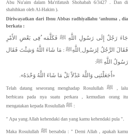
Abu Nu'aim dalam Ma'rifatush Shohabah 6/3427 . Dan di
shahihkan oleh Al-Hakim ).
Diriwayatkan dari Ibnu Abbas radhiyallahu ‘anhuma , dia
berkata :
جَاءَ رَجُلٌ إِلَى رَسُولِ اللَّهِ
ﷺ
فَكَلَّمَه ُفِى بَعْضِ الأَمْرِ
فَقَالَ الرَّجُلُ لِرَسُول ِاللَّهِﷺ
مَا شَاءَ اللَّهُ وَشِئْتَ فَقَال
:
َرَسُولُ اللَّهِ
ﷺ
:
«أَجَعَلْتَنِى وَاللَّهَ عَدْلاً بَلْ مَا شَاءَ اللَّهُ وَحْدَهُ».
ﷺ
Telah datang seseorang menghadap Rosulullah
, lalu
berbicara pada nya suatu perkara , kemudian orang itu
ﷺ
mengatakan kepada Rosulullah
:
" Apa yang Allah kehendaki dan yang kamu kehendaki pula ".
ﷺ
Maka Rosulullah
bersabda : " Demi Allah , apakah kamu