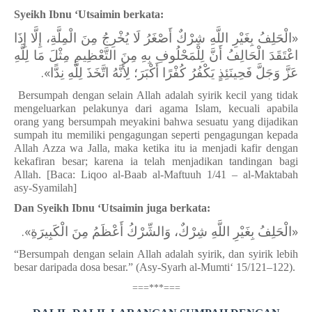
Syeikh Ibnu ‘Utsaimin berkata:
«الْحَلِفُ بِغَيْرِ اللَّهِ شِرْكٌ أَصْغَرُ لَا يُخْرِجُ مِنَ الْمِلَّةِ، إِلَّا إِذَا
اعْتَقَدَ الْحَالِفُ أَنَّ لِلْمَحْلُوفِ بِهِ مِنَ التَّعْظِيمِ مِثْلَ مَا لِلَّهِ
عَزَّ وَجَلَّ فَحِينَئِذٍ يَكْفُرُ كُفْرًا أَكْبَرَ؛ لِأَنَّهُ اتَّخَذَ لِلَّهِ نِدًّا».
Bersumpah dengan selain Allah adalah syirik kecil yang tidak
mengeluarkan pelakunya dari agama Islam, kecuali apabila
orang yang bersumpah meyakini bahwa sesuatu yang dijadikan
sumpah itu memiliki pengagungan seperti pengagungan kepada
Allah Azza wa Jalla, maka ketika itu ia menjadi kafir dengan
kekafiran besar; karena ia telah menjadikan tandingan bagi
Allah. [Baca: Liqoo al-Baab al-Maftuuh 1/41 – al-Maktabah
asy-Syamilah]
Dan Syeikh Ibnu ‘Utsaimin juga berkata:
«‌الْحَلِفُ بِغَيْرِ اللَّهِ شِرْكٌ، وَالشِّرْكُ أَعْظَمُ مِنَ الْكَبِيرَةِ».
“Bersumpah dengan selain Allah adalah syirik, dan syirik lebih
besar daripada dosa besar.” (Asy-Syarh al-Mumti‘ 15/121–122).
===***===