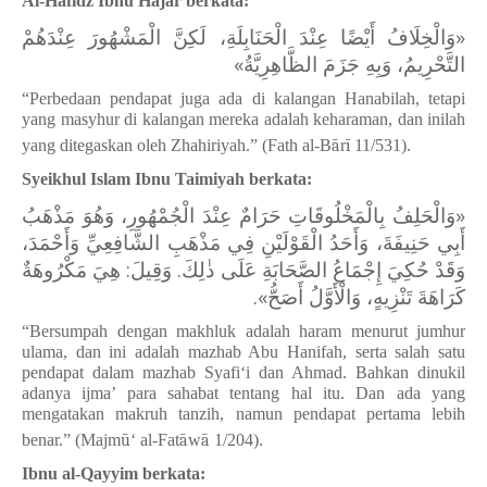
Al-Hafidz Ibnu Hajar berkata:
«‌وَالْخِلَافُ أَيْضًا عِنْدَ الْحَنَابِلَةِ، لَكِنَّ الْمَشْهُورَ عِنْدَهُمْ
التَّحْرِيمُ، وَبِهِ جَزَمَ الظَّاهِرِيَّةُ»
“Perbedaan pendapat juga ada di kalangan Hanabilah, tetapi
yang masyhur di kalangan mereka adalah keharaman, dan inilah
yang ditegaskan oleh Zhahiriyah.” (Fath al-B
ā
r
ī
11/531).
Syeikhul Islam Ibnu Taimiyah berkata:
«‌وَالْحَلِفُ بِالْمَخْلُوقَاتِ حَرَامٌ عِنْدَ الْجُمْهُورِ، وَهُوَ مَذْهَبُ
أَبِي حَنِيفَةَ، وَأَحَدُ الْقَوْلَيْنِ فِي مَذْهَبِ الشَّافِعِيِّ وَأَحْمَدَ،
وَقَدْ حُكِيَ إِجْمَاعُ الصَّحَابَةِ عَلَى ذٰلِكَ. وَقِيلَ: هِيَ مَكْرُوهَةٌ
كَرَاهَةَ تَنْزِيهٍ، وَالْأَوَّلُ أَصَحُّ».
“Bersumpah dengan makhluk adalah haram menurut jumhur
ulama, dan ini adalah mazhab Abu Hanifah, serta salah satu
pendapat dalam mazhab Syafi‘i dan Ahmad. Bahkan dinukil
adanya ijma’ para sahabat tentang hal itu. Dan ada yang
mengatakan makruh tanzih, namun pendapat pertama lebih
benar.” (Majm
ū
‘
al-Fat
ā
w
ā
1/204).
Ibnu al-Qayyim berkata: