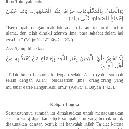
Ibnu Taimiyah berkata:
(وَالْحَلِفُ بِالْمَخْلُوقَاتِ حَرَامٌ عِنْدَ الْجُمْهُورِ... وَقَدْ حُكِيَ
إِجْمَاعُ الصَّحَابَةِ عَلَى ذٰلِكَ)
“Bersumpah dengan makhluk adalah haram menurut jumhur
ulama, dan telah dinukil adanya ijma’ para sahabat dalam hal
tersebut.” (Majm
ū
‘
al-Fat
ā
w
ā
1/204).
Asy-Syinqithi berkata:
(لَا تَجُوزُ -أَيْ: الْيَمِينُ بِغَيْرِ اللَّهِ- بِإِجْمَاعِ مَنْ يُعْتَدُّ بِهِ مِنْ
أَهْلِ الْعِلْمِ)
“Tidak boleh bersumpah dengan selain Allah (yaitu sumpah
selain dengan Allah), berdasarkan ijma’ orang-orang yang
mu’tabar dari kalangan Ahli Ilmu” (A
ḍ
w
ā
’
al-Bay
ā
n 1/423).
====
Ketiga: Logika
Sesungguhnya sumpah itu dimaksudkan untuk mengagungkan
sesuatu yang dijadikan objek sumpah, dan yang berhak untuk
diagungkan dengan bentuk ini hanyalah Allah Ta‘ala; karena