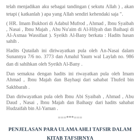
telah menjadikan aku sebagai tandingan ( sekutu Allah ) , akan
tetapi ( katkanlah ) apa yang Allah sendiri kehendaki saja ".
( HR. Imam Bukhori di Adabul Mufrod , Ahmad , Ibnu Syaibah
, Nasai , Ibnu Majah , Abu Nu'aim di Al-Hilyah dan Baihaqi di
Al-Asmaa Wassifaat ). Syeikh Al-Bany berkata : Hadits hasan
sahih .
Hadits Qutailah ini diriwayatkan pula oleh An-Nasai dalam
Sunannya 7/6 no. 3773 dan Amalul Yaum wal Laylah no. 986
dan di sahihkan oleh Syeikh Al-Bany .
Dan semakna dengan hadits ini riwayatkan pula oleh Imam
Ahmad , Ibnu Majah dan Bayhaqi dari sahabat Thufeil bin
Sakhbarah .
Dan diriwayatkan pula oleh Ibnu Abi Syaibah , Ahmad , Abu
Daud , Nasai , Ibnu Majah dan Baihaqy dari hadits sahabat
Hudzaifah bin Al-Yaman .
===***===
PENJELASAN PARA ULAMA AHLI TAFSIR DALAM
KITAB TAFSIRNYA