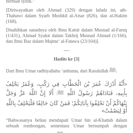
berbuat syirik.”
[Diriwayatkan oleh Ahmad (329) dengan lafadz ini, ath-
Thahawi dalam Syarh Mushkil al-Atsar (826), dan al-Hakim
(168).
Disahihkan sanadnya oleh Ibnu Katsir dalam Musnad al-Faruq
(1/431), Ahmad Syakir dalam Takhrij Musnad Ahmad (1/166),
dan Ibnu Baz dalam Majmu‘ al-Fatawa (23/104)].
----
Hadits ke [3]
ﷺ
Dari Ibnu Umar radhiyallahu ‘anhuma, dari Rasulullah
:
«أَنَّهُ أَدْرَكَ عُمَرَ بْنَ الْخَطَّابِ فِي رَكْبٍ، وَعُمَرُ يَحْلِفُ
بِأَبِيهِ، فَنَادَاهُمْ رَسُولُ اللَّهِ ﷺ: أَلَا إِنَّ اللَّهَ عَزَّ وَجَلَّ
يَنْهَاكُمْ أَنْ تَحْلِفُوا بِآبَائِكُمْ؛ فَمَنْ كَانَ حَالِفًا فَلْيَحْلِفْ بِاللَّهِ
أَوْ لِيَصْمُتْ»
“Bahwasanya beliau mendapati Umar bin al-Khattab dalam
sebuah rombongan, sementara Umar bersumpah dengan