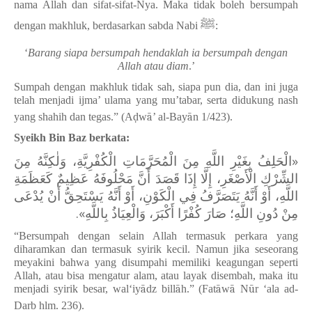
nama Allah dan sifat-sifat-Nya. Maka tidak boleh bersumpah
ﷺ
dengan makhluk, berdasarkan sabda Nabi
:
‘
Barang siapa bersumpah hendaklah ia bersumpah dengan
Allah atau diam
.’
Sumpah dengan makhluk tidak sah, siapa pun dia, dan ini juga
telah menjadi ijma’ ulama yang mu’tabar, serta didukung nash
yang shahih dan tegas.” (A
ḍ
w
ā
’
al-Bay
ā
n 1/423).
Syeikh Bin Baz berkata:
«‌الْحَلِفُ بِغَيْرِ اللَّهِ مِنَ الْمُحَرَّمَاتِ الْكُفْرِيَّةِ، وَلٰكِنَّهُ مِنَ
الشِّرْكِ الْأَصْغَرِ، إِلَّا إِذَا قَصَدَ أَنَّ مَحْلُوفَهُ عَظِيمٌ كَعَظَمَةِ
اللَّهِ، أَوْ أَنَّهُ يَتَصَرَّفُ فِي الْكَوْنِ، أَوْ أَنَّهُ يَسْتَحِقُّ أَنْ يُدْعَى
مِنْ دُونِ اللَّهِ؛ صَارَ كُفْرًا أَكْبَرَ، وَالْعِيَاذُ بِاللَّهِ».
“Bersumpah dengan selain Allah termasuk perkara yang
diharamkan dan termasuk syirik kecil. Namun jika seseorang
meyakini bahwa yang disumpahi memiliki keagungan seperti
Allah, atau bisa mengatur alam, atau layak disembah, maka itu
menjadi syirik besar, wal‘iy
ā
dz bill
ā
h.
”
(Fat
ā
w
ā
N
ū
r
‘
ala ad-
Darb hlm. 236).