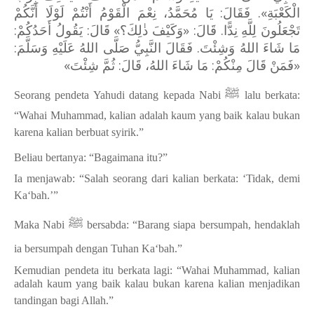
الْكَعْبَةِ». فَقَالَ: يَا مُحَمَّدُ، نِعْمَ الْقَوْمُ أَنْتُمْ لَوْلَا أَنَّكُمْ
تَجْعَلُونَ لِلَّهِ نِدًّا. قَالَ: «وَكَيْفَ ذٰلِكَ؟» قَالَ: يَقُولُ أَحَدُكُمْ:
مَا شَاءَ اللهُ وَشِئْتَ. فَقَالَ النَّبِيُّ صَلَّى اللهُ عَلَيْهِ وَسَلَّمَ:
«فَمَنْ قَالَ مِنْكُمْ: مَا شَاءَ اللهُ، قَالَ: ثُمَّ شِئْتَ»
ﷺ
Seorang pendeta Yahudi datang kepada Nabi
lalu berkata:
“Wahai Muhammad, kalian adalah kaum yang baik kalau bukan
karena kalian berbuat syirik.”
Beliau bertanya: “Bagaimana itu?”
Ia menjawab: “Salah seorang dari kalian berkata: ‘Tidak, demi
Ka‘bah.’”
ﷺ
Maka Nabi
bersabda: “Barang siapa bersumpah, hendaklah
ia bersumpah dengan Tuhan Ka‘bah.”
Kemudian pendeta itu berkata lagi: “Wahai Muhammad, kalian
adalah kaum yang baik kalau bukan karena kalian menjadikan
tandingan bagi Allah.”