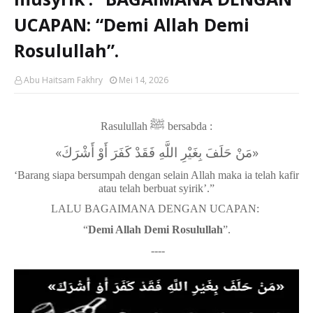
UCAPAN: “Demi Allah Demi
Rosulullah”.
Abu Haitsam Fakhry
Mei 14, 2026
ﷺ
Rasulullah
bersabda :
«‌مَنْ ‌حَلَفَ ‌بِغَيْرِ ‌اللَّهِ ‌فَقَدْ ‌كَفَرَ ‌أَوْ ‌أَشْرَكَ»
‘Barang siapa bersumpah dengan selain Allah maka ia telah kafir
atau telah berbuat syirik’.”
LALU BAGAIMANA DENGAN UCAPAN:
“
Demi Allah Demi Rosulullah
”.
----