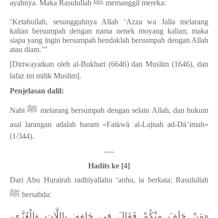
ﷺ
ayahnya. Maka Rasulullah
memanggil mereka:
‘Ketahuilah, sesungguhnya Allah ‘Azza wa Jalla melarang
kalian bersumpah dengan nama nenek moyang kalian; maka
siapa yang ingin bersumpah hendaklah bersumpah dengan Allah
atau diam.’”
[Diriwayatkan oleh al-Bukhari (6646) dan Muslim (1646), dan
lafaz ini milik Muslim].
Penjelasan dalil:
ﷺ
Nabi
melarang bersumpah dengan selain Allah, dan hukum
asal larangan adalah haram «Fat
ā
w
ā
al-Lajnah ad-D
ā
’
imah
»
(1/344).
----
Hadits ke [4]
Dari Abu Hurairah radhiyallahu ‘anhu, ia berkata: Rasulullah
ﷺ
bersabda:
«مَنْ حَلَفَ مِنْكُمْ فَقَالَ فِي حَلِفِهِ: بِاللَّاتِ وَالْعُزَّى،