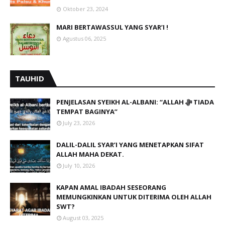
Oktober 23, 2024
MARI BERTAWASSUL YANG SYAR’I !
Agustus 06, 2025
TAUHID
PENJELASAN SYEIKH AL-ALBANI: “ALLAH ﷻ TIADA
TEMPAT BAGINYA”
July 23, 2026
DALIL-DALIL SYAR’I YANG MENETAPKAN SIFAT
ALLAH MAHA DEKAT.
July 10, 2026
KAPAN AMAL IBADAH SESEORANG
MEMUNGKINKAN UNTUK DITERIMA OLEH ALLAH
SWT?
August 03, 2025