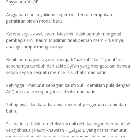
Sayyiduna ‘Ali.[4]
Anggapan dan keyakinan seperti ini, tentu merupakan
pemikiran bid’ah model baru.
Karena sejak awal, kaum Muslimin tidak pernah mengenal
pembagian ini. Kaum Muslimin tidak pernah memikirkannya,
apalagi sampai mengakuinya.
Benih pembagian agama menjadi “hakikat” dan “syariat” ini
sebenarnya tumbuh dari sekte Syi`ah yang mengatakan bahwa
setiap segala sesuatu memiliki sisi zhahir dan batin.
Sehingga –menurut sebagian kaum Sufi- demikian pula dengan
Al-Qur`an, ia mempunyai sisi dzohir dan batin.
Setiap ayat dan kata-katanya memuat pengertian dzohir dan
batin.
Sisi batin itu tidak terdeteksi kecuali oleh kalangan hamba Allah
yang khusus ( kaum khawâsh = الخواص), yang mana menurut
mereka bahwa Allah mengistimewakannya dengan karunia ini,