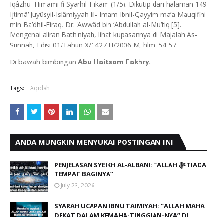
Iqâzhul-Himami fi Syarhil-Hikam (1/5). Dikutip dari halaman 149
Ijtimâ’ Juyûsyil-Islâmiyyah lil- Imam Ibnil-Qayyim ma’a Mauqifihi
min Ba’dhil-Firaq, Dr. ‘Awwâd bin ‘Abdullah al-Mu’tiq [5].
Mengenai aliran Bathiniyah, lihat kupasannya di Majalah As-
Sunnah, Edisi 01/Tahun X/1427 H/2006 M, hlm. 54-57
Di bawah bimbingan
Abu Haitsam Fakhry.
Tags:
Aqidah
ANDA MUNGKIN MENYUKAI POSTINGAN INI
PENJELASAN SYEIKH AL-ALBANI: “ALLAH ﷻ TIADA
TEMPAT BAGINYA”
July 23, 2026
SYARAH UCAPAN IBNU TAIMIYAH: “ALLAH MAHA
DEKAT DALAM KEMAHA-TINGGIAN-NYA” DI