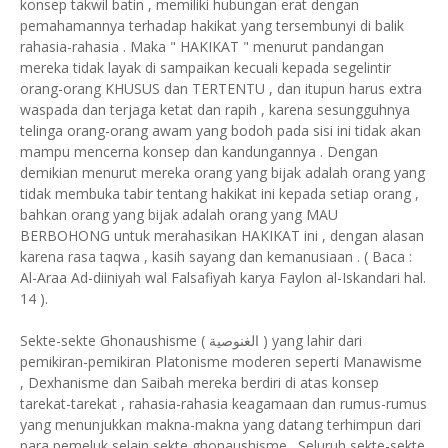
konsep takwil batin , memiliki hubungan erat dengan
pemahamannya terhadap hakikat yang tersembunyi di balik
rahasia-rahasia . Maka " HAKIKAT " menurut pandangan
mereka tidak layak di sampaikan kecuali kepada segelintir
orang-orang KHUSUS dan TERTENTU , dan itupun harus extra
waspada dan terjaga ketat dan rapih , karena sesungguhnya
telinga orang-orang awam yang bodoh pada sisi ini tidak akan
mampu mencerna konsep dan kandungannya . Dengan
demikian menurut mereka orang yang bijak adalah orang yang
tidak membuka tabir tentang hakikat ini kepada setiap orang ,
bahkan orang yang bijak adalah orang yang MAU
BERBOHONG untuk merahasikan HAKIKAT ini , dengan alasan
karena rasa taqwa , kasih sayang dan kemanusiaan . ( Baca :
Al-Araa Ad-diiniyah wal Falsafiyah karya Faylon al-Iskandari hal.
14 ).
Sekte-sekte Ghonaushisme ( الغنوصية ) yang lahir dari
pemikiran-pemikiran Platonisme moderen seperti Manawisme
, Dexhanisme dan Saibah mereka berdiri di atas konsep
tarekat-tarekat , rahasia-rahasia keagamaan dan rumus-rumus
yang menunjukkan makna-makna yang datang terhimpun dari
para pemeluk selain sekte ghonaushisme . Seluruh sekte-sekte