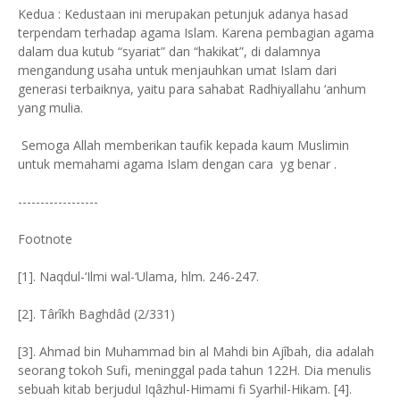
Kedua : Kedustaan ini merupakan petunjuk adanya hasad
terpendam terhadap agama Islam. Karena pembagian agama
dalam dua kutub “syariat” dan “hakikat”, di dalamnya
mengandung usaha untuk menjauhkan umat Islam dari
generasi terbaiknya, yaitu para sahabat Radhiyallahu ‘anhum
yang mulia.
Semoga Allah memberikan taufik kepada kaum Muslimin
untuk memahami agama Islam dengan cara yg benar .
------------------
Footnote
[1]. Naqdul-‘Ilmi wal-‘Ulama, hlm. 246-247.
[2]. Târîkh Baghdâd (2/331)
[3]. Ahmad bin Muhammad bin al Mahdi bin Ajîbah, dia adalah
seorang tokoh Sufi, meninggal pada tahun 122H. Dia menulis
sebuah kitab berjudul Iqâzhul-Himami fi Syarhil-Hikam. [4].