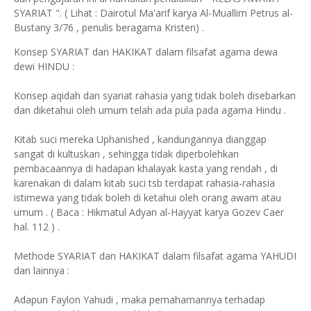
SYARIAT ". ( Lihat : Dairotul Ma'arif karya Al-Muallim Petrus al-
Bustany 3/76 , penulis beragama Kristen) .
Konsep SYARIAT dan HAKIKAT dalam filsafat agama dewa
dewi HINDU :
Konsep aqidah dan syariat rahasia yang tidak boleh disebarkan
dan diketahui oleh umum telah ada pula pada agama Hindu .
Kitab suci mereka Uphanished , kandungannya dianggap
sangat di kultuskan , sehingga tidak diperbolehkan
pembacaannya di hadapan khalayak kasta yang rendah , di
karenakan di dalam kitab suci tsb terdapat rahasia-rahasia
istimewa yang tidak boleh di ketahui oleh orang awam atau
umum . ( Baca : Hikmatul Adyan al-Hayyat karya Gozev Caer
hal. 112 ) .
Methode SYARIAT dan HAKIKAT dalam filsafat agama YAHUDI
dan lainnya :
Adapun Faylon Yahudi , maka pemahamannya terhadap