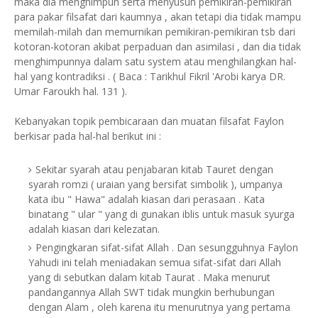
maka dia menghimpun serta menyusun pemikiran-pemikiran
para pakar filsafat dari kaumnya , akan tetapi dia tidak mampu
memilah-milah dan memurnikan pemikiran-pemikiran tsb dari
kotoran-kotoran akibat perpaduan dan asimilasi , dan dia tidak
menghimpunnya dalam satu system atau menghilangkan hal-
hal yang kontradiksi . ( Baca : Tarikhul Fikril 'Arobi karya DR.
Umar Faroukh hal. 131 ).
Kebanyakan topik pembicaraan dan muatan filsafat Faylon
berkisar pada hal-hal berikut ini :
Sekitar syarah atau penjabaran kitab Tauret dengan
syarah romzi ( uraian yang bersifat simbolik ), umpanya
kata ibu " Hawa" adalah kiasan dari perasaan . Kata
binatang " ular " yang di gunakan iblis untuk masuk syurga
adalah kiasan dari kelezatan.
Pengingkaran sifat-sifat Allah . Dan sesungguhnya Faylon
Yahudi ini telah meniadakan semua sifat-sifat dari Allah
yang di sebutkan dalam kitab Taurat . Maka menurut
pandangannya Allah SWT tidak mungkin berhubungan
dengan Alam , oleh karena itu menurutnya yang pertama