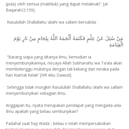
(pula) oleh semua (makhluk) yang dapat melaknati”. [al-
Baqarah/2:159].
Rasulullah Shallallahu ‘alaihi wa sallam bersabda :
مَنْ سُئِلَ عَنْ عِلْمٍ فَكَتَمَهُ أَلْجَمَهُ اللَّهُ بِلِجَامٍ مِنْ نَارٍ يَوْمَ
الْقِيَامَةِ
“Barang siapa yang ditanya ilmu, kemudian ia
menyembunyikannya, niscaya Allah Subhanahu wa Ta’ala akan
membelenggu mulutnya dengan tali kekang dari neraka pada
hari Kiamat kelak” [HR Abu Dawud].
Sehingga tidak mungkin Rasulullah Shallallahu ‘alaihi wa sallam
menyembunyikan sebagian ilmu.
Anggapan itu, nyata merupakan pendapat yang mengada-ada.
Ilmu apakah yang beliau sembunyikan?
Padahal saat haji Wada`, beliau n telah mempersaksikan