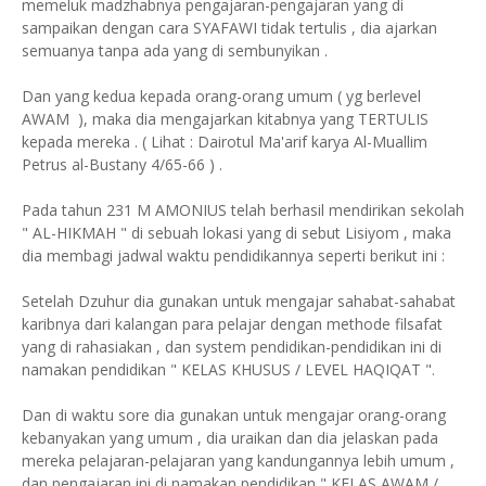
memeluk madzhabnya pengajaran-pengajaran yang di
sampaikan dengan cara SYAFAWI tidak tertulis , dia ajarkan
semuanya tanpa ada yang di sembunyikan .
Dan yang kedua kepada orang-orang umum ( yg berlevel
AWAM ), maka dia mengajarkan kitabnya yang TERTULIS
kepada mereka . ( Lihat : Dairotul Ma'arif karya Al-Muallim
Petrus al-Bustany 4/65-66 ) .
Pada tahun 231 M AMONIUS telah berhasil mendirikan sekolah
" AL-HIKMAH " di sebuah lokasi yang di sebut Lisiyom , maka
dia membagi jadwal waktu pendidikannya seperti berikut ini :
Setelah Dzuhur dia gunakan untuk mengajar sahabat-sahabat
karibnya dari kalangan para pelajar dengan methode filsafat
yang di rahasiakan , dan system pendidikan-pendidikan ini di
namakan pendidikan " KELAS KHUSUS / LEVEL HAQIQAT ".
Dan di waktu sore dia gunakan untuk mengajar orang-orang
kebanyakan yang umum , dia uraikan dan dia jelaskan pada
mereka pelajaran-pelajaran yang kandungannya lebih umum ,
dan pengajaran ini di namakan pendidikan " KELAS AWAM /