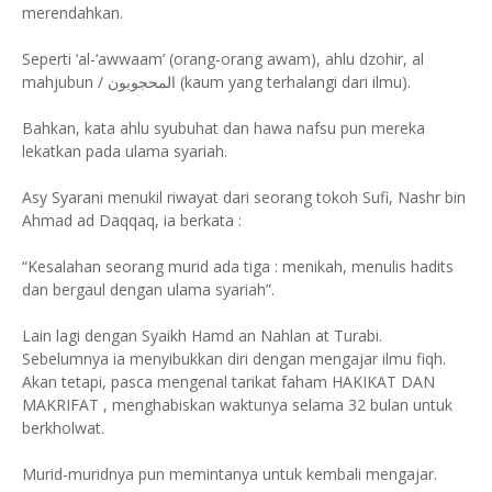
merendahkan.
Seperti ‘al-‘awwaam’ (orang-orang awam), ahlu dzohir, al
mahjubun / المحجوبون (kaum yang terhalangi dari ilmu).
Bahkan, kata ahlu syubuhat dan hawa nafsu pun mereka
lekatkan pada ulama syariah.
Asy Syarani menukil riwayat dari seorang tokoh Sufi, Nashr bin
Ahmad ad Daqqaq, ia berkata :
“Kesalahan seorang murid ada tiga : menikah, menulis hadits
dan bergaul dengan ulama syariah”.
Lain lagi dengan Syaikh Hamd an Nahlan at Turabi.
Sebelumnya ia menyibukkan diri dengan mengajar ilmu fiqh.
Akan tetapi, pasca mengenal tarikat faham HAKIKAT DAN
MAKRIFAT , menghabiskan waktunya selama 32 bulan untuk
berkholwat.
Murid-muridnya pun memintanya untuk kembali mengajar.