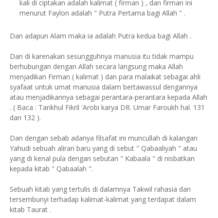
kali di ciptakan adalah kalimat ( firman ) , dan firman ini
menurut Faylon adalah " Putra Pertama bagi Allah " .
Dan adapun Alam maka ia adalah Putra kedua bagi Allah .
Dan di karenakan sesungguhnya manusia itu tidak mampu
berhubungan dengan Allah secara langsung maka Allah
menjadikan Firman ( kalimat ) dan para malaikat sebagai ahli
syafaat untuk umat manusia dalam bertawassul dengannya
atau menjadikannya sebagai perantara-perantara kepada Allah
. ( Baca : Tarikhul Fikril 'Arobi karya DR. Umar Faroukh hal. 131
dan 132 ).
Dan dengan sebab adanya filsafat ini muncullah di kalangan
Yahudi sebuah aliran baru yang di sebut " Qabaaliyah " atau
yang di kenal pula dengan sebutan " Kabaala " di nisbatkan
kepada kitab " Qabaalah ".
Sebuah kitab yang tertulis di dalamnya Takwil rahasia dan
tersembunyi terhadap kalimat-kalimat yang terdapat dalam
kitab Taurat .