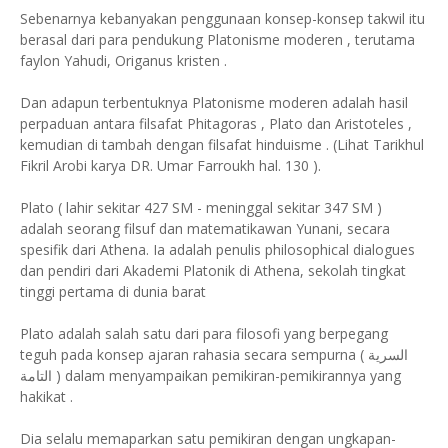
Sebenarnya kebanyakan penggunaan konsep-konsep takwil itu
berasal dari para pendukung Platonisme moderen , terutama
faylon Yahudi, Origanus kristen .
Dan adapun terbentuknya Platonisme moderen adalah hasil
perpaduan antara filsafat Phitagoras , Plato dan Aristoteles ,
kemudian di tambah dengan filsafat hinduisme . (Lihat Tarikhul
Fikril Arobi karya DR. Umar Farroukh hal. 130 ).
Plato ( lahir sekitar 427 SM - meninggal sekitar 347 SM )
adalah seorang filsuf dan matematikawan Yunani, secara
spesifik dari Athena. Ia adalah penulis philosophical dialogues
dan pendiri dari Akademi Platonik di Athena, sekolah tingkat
tinggi pertama di dunia barat
Plato adalah salah satu dari para filosofi yang berpegang
teguh pada konsep ajaran rahasia secara sempurna ( السرية
التامة ) dalam menyampaikan pemikiran-pemikirannya yang
hakikat .
Dia selalu memaparkan satu pemikiran dengan ungkapan-