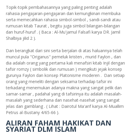
Topik-topik pembahasannya yang paling penting adalah
rahasia pengajaran-pengajaran dan kemungkinan membuka
serta memecahkan rahasia simbol-simbol , sandi-sandi atau
rumusan kitab Taurat , begitu juga simbol bilangan-bilangan
dan huruf-huruf . ( Baca : Al-Mu'jamul Falsafi karya DR. Jamil
Shalbiya jilid 2 ).
Dan berangkat dari sini serta berjalan di atas haluannya telah
muncul pula "Origanus" pemeluk kristen , murid Faylon , dan
dia adalah orang yang pertama kali menafsiri kitab Injil dengan
tafsir romzy ( simbolik dan rumusan ) mengikuti jejak konsep
gurunya Faylon dan konsep Platonisme moderen . Dan setiap
orang yang meneliti dengan seksama terhadap tafsir ini
terkadang menemukan adanya makna yang sangat pelik dan
samar-samar , padahal yang di tafsirinya itu adalah masalah-
masalah yang sederhana dan nasehat-nasehat yang sangat
jelas dan gamblang . ( Lihat : Dairotul Ma'arif karya Al-Muallim
Petrus al-Bustany 4/65-66 ).
ALIRAN FAHAM HAKIKAT DAN
SYARIAT DLM ISLAM