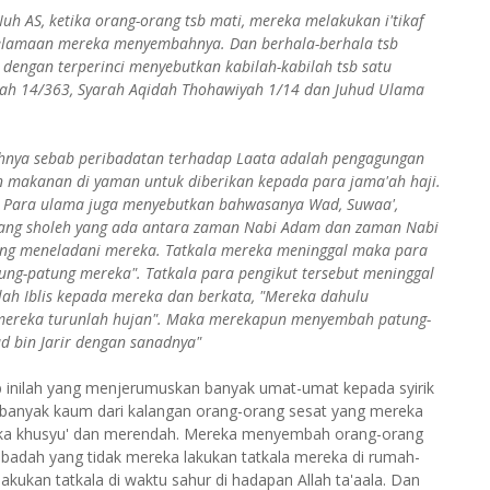
 AS, ketika orang-orang tsb mati, mereka melakukan i'tikaf
kelamaan mereka menyembahnya. Dan berhala-berhala tsb
 dengan terperinci menyebutkan kabilah-kabilah tsb satu
iyah 14/363, Syarah Aqidah Thohawiyah 1/14 dan Juhud Ulama
hnya sebab peribadatan terhadap Laata adalah pengagungan
 makanan di yaman untuk diberikan kepada para jama'ah haji.
a. Para ulama juga menyebutkan bahwasanya Wad, Suwaa',
rang sholeh yang ada antara zaman Nabi Adam dan zaman Nabi
yang meneladani mereka. Tatkala mereka meninggal maka para
ung-patung mereka". Tatkala para pengikut tersebut meninggal
ah Iblis kepada mereka dan berkata, "Mereka dahulu
mereka turunlah hujan". Maka merekapun menyembah patung-
d bin Jarir dengan sanadnya"
b inilah yang menjerumuskan banyak umat-umat kepada syirik
 banyak kaum dari kalangan orang-orang sesat yang mereka
reka khusyu' dan merendah. Mereka menyembah orang-orang
ibadah yang tidak mereka lakukan tatkala mereka di rumah-
akukan tatkala di waktu sahur di hadapan Allah ta'aala. Dan