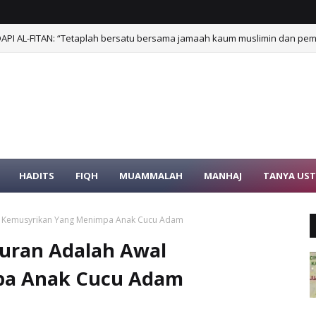
I AL-FITAN: “Tetaplah bersatu bersama jamaah kaum muslimin dan pe
BANTAHAN TERHADAP PENDAPAT: "NABI ﷺ HANYA ISRA SAJA, TANPA MI’RAJ KE LANGIT".
HADITS
HADITS
FIQH
MUAMMALAH
MANHAJ
TANYA US
 Kemusyrikan Yang Menimpa Anak Cucu Adam
uran Adalah Awal
pa Anak Cucu Adam