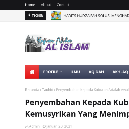
Home
About
Contact
HADITS HUDZAIFAH SOLUSI MENGHADAP
TICKER
PROFILE
ILMU
AQIDAH
AKHLAQ
Beranda
Tauhid
Penyembahan Kepada Kuburan Adalah Awal
Penyembahan Kepada Kub
Kemusyrikan Yang Menim
Admin
Januari 20, 2021