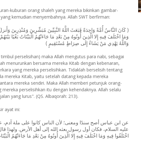
ran-kuburan orang shaleh yang mereka bikinkan gambar-
na, yang kemudian menyembahnya. Allah SWT berfirman:
كَانَ النَّاسُ أُمَّةً وَاحِدَةً فَبَعَثَ اللَّهُ النَّبِيِّينَ مُبَشِّرِينَ وَمُنْذِرِينَ وَأَنزلَ 
وَمَا اخْتَلَفَ فِيهِ إِلا الَّذِينَ أُوتُوهُ مِنْ بَعْدِ مَا جَاءَتْهُمُ الْبَيِّنَاتُ بَغْيًا بَيْنَهُم
وَاللَّهُ يَهْدِي مَنْ يَشَاءُ إِلَى صِرَاطٍ مُسْتَقِيمٍ )
 timbul perselisihan) maka Allah mengutus para nabi, sebagai
llah menurunkan bersama mereka Kitab dengan kebenaran,
kara yang mereka perselisihkan. Tidaklah berselisih tentang
ada mereka Kitab, yaitu setelah datang kepada mereka
antara mereka sendiri. Maka Allah memberi petunjuk orang-
mereka perselisihkan itu dengan kehendaknya. Allah selalu
lan yang lurus". (QS. Albaqorah: 213).
r ayat ini:
عن ابن عباس أصح سندًا ومعنى؛ لأن الناس كانوا على ملة آدم، علي،
عليه السلام، فكان أول رسول بعثه الله إلى أهل الأرض. ولهذا قال:) وَأَنزلَ مَعَ
اخْتَلَفُوا فِيهِ وَمَا اخْتَلَفَ فِيهِ إِلا الَّذِينَ أُوتُوهُ مِنْ بَعْدِ مَا جَاءَتْهُمُ الْبَيِّنَا).