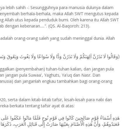
ya lebih sahih -: Sesungguhnya para manusia dulunya dalam
 menyembah berhala-berhala, maka Allah SWT mengutus kepada
g Allah utus kepada penduduk bumi. Oleh karena itu Allah SWT
 dengan kebenaran.....". (QS. Al-Baqoroh: 213).
adalah orang-orang saleh yang sudah meninggal dunia. Allah
وَقَالُوا لَا تَذَرُنَّ آلِهَتَكُمْ وَلَا تَذَرُنَّ وَدًّا وَلَا سُوَاعًا وَلَا يَغُوثَ وَيَعُوقَ وَنَس).
inggalkan (penyembahan) tuhan-tuhan kalian, dan jangan pula
an jangan pula Suwaa', Yaghuts, Ya'uq dan Nasr. Dan
nusia) dan janganlah engkau tambahkan bagi orang-orang
0, serta dalam kitab-kitab tafsir, kisah-kisah para nabi dan
reka berkata tentang tafsir ayat di atas:
هَذِهِ أَسْمَاءُ قَوْمٍ صَالِحِينَ كَانُوا فِي قَوْمِ نُوحٍ فَلَمَّا مَاتُوا عَكَفُوا عَلَى قُبُو
فَعَبَدُوهُمْ، وَأَنَّ هَذِهِ الْأَصْنَامَ بِعَيْنِهَا صَارَتْ إِلَى قَبَائِلِ الْعَرَبِ، ذَكَرَهَا.