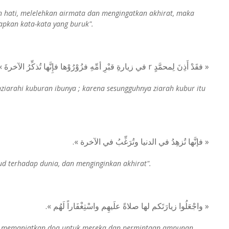
hati, melelehkan airmata dan mengingatkan akhirat, maka
apkan kata-kata yang buruk".
« فقَدْ أَذِنَ لِمحمَّدٍ r في زيارةِ قبْرِ أمِّهِ فزُوْرُوْها فإِنَّها تُذكِّرُ الآخرةَ »
iarahi kuburan ibunya ; karena sesungguhnya ziarah kubur itu
« فإنَّها تُزهِدُ في الدنيا وتُرَغِّبُ في الآخرة ».
d terhadap dunia, dan menginginkan akhirat".
« واجْعَلُوا زيارَتَكم لها صلاةً علَيهِم واسْتِغْفَاراً لَهُم ».
gka memanjatkan doa untuk mereka dan permintaan ampunan