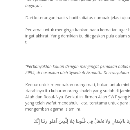
baginya".
Dari keterangan hadits-hadits diatas nampak jelas tujua
Pertama: untuk mengingatkankan pada kematian agar hat
ingat akhirat. Yang demikian itu ditegaskan pula dalam 
t:
"Perbanyaklah kalian dengan mengingat pemakan habis s
2995, di hasankan oleh Syueib Al-Arnauth. Di riwayatkan 
Kedua: untuk mendoakan orang mati, bukan untuk minta
ziarahinya itu kuburan orang shaleh yang sudah di jami
Allah dan Rosul-Nya. Berikut ini firman Allah SWT yan
yang telah wafat mendahului kita, terutama untuk par
mengemban agama Islam ini.
(  بِالإيمَانِ وَلا تَجْعَلْ فِي قُلُوبِنَا غِلا لِلَّذِينَ آمَنُوا رَبَّنَا إِنَّكَ