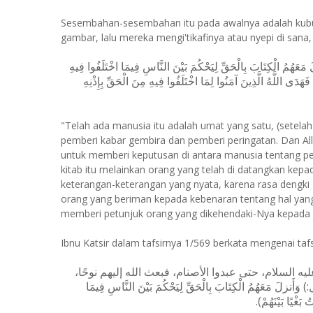
Sesembahan-sesembahan itu pada awalnya adalah kubu
gambar, lalu mereka mengi'tikafinya atau nyepi di sa
( مَعَهُمُ الْكِتَابَ بِالْحَقِّ لِيَحْكُمَ بَيْنَ النَّاسِ فِيمَا اخْتَلَفُوا فِيهِ
ْ فَهَدَى اللَّهُ الَّذِينَ آمَنُوا لِمَا اخْتَلَفُوا فِيهِ مِنَ الْحَقِّ بِإِذْنِهِ
"Telah ada manusia itu adalah umat yang satu, (setelah
pemberi kabar gembira dan pemberi peringatan. Dan A
untuk memberi keputusan di antara manusia tentang per
kitab itu melainkan orang yang telah di datangkan kep
keterangan-keterangan yang nyata, karena rasa dengki 
orang yang beriman kepada kebenaran tentang hal yang 
memberi petunjuk orang yang dikehendaki-Nya kepada ja
Ibnu Katsir dalam tafsirnya 1/569 berkata mengenai tafsi
ه السلام، حتى عبدوا الأصنام، فبعث الله إليهم نوحًا
هُمُ الْكِتَابَ بِالْحَقِّ لِيَحْكُمَ بَيْنَ النَّاسِ فِيمَا
تُ بَغْيًا بَيْنَهُمْ