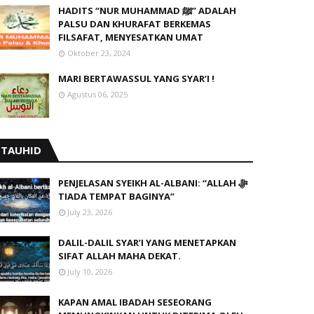
HADITS “NUR MUHAMMAD ﷺ” ADALAH
PALSU DAN KHURAFAT BERKEMAS
FILSAFAT, MENYESATKAN UMAT
Oktober 23, 2024
MARI BERTAWASSUL YANG SYAR’I !
Agustus 06, 2025
TAUHID
PENJELASAN SYEIKH AL-ALBANI: “ALLAH ﷻ
TIADA TEMPAT BAGINYA”
July 23, 2026
DALIL-DALIL SYAR’I YANG MENETAPKAN
SIFAT ALLAH MAHA DEKAT.
July 10, 2026
KAPAN AMAL IBADAH SESEORANG