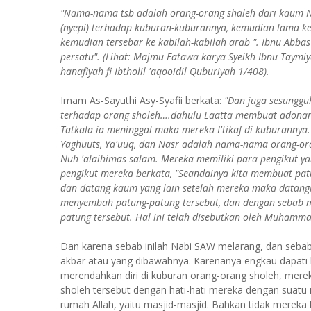
"Nama-nama tsb adalah orang-orang shaleh dari kaum Nuh
(nyepi) terhadap kuburan-kuburannya, kemudian lama 
kemudian tersebar ke kabilah-kabilah arab ". Ibnu Abbas
persatu". (Lihat: Majmu Fatawa karya Syeikh Ibnu Taym
hanafiyah fi Ibtholil 'aqooidil Quburiyah 1/408).
Imam As-Sayuthi Asy-Syafii berkata:
"Dan juga sesunggu
terhadap orang sholeh….dahulu Laatta membuat adonan
Tatkala ia meninggal maka mereka I'tikaf di kuburanny
Yaghuuts, Ya'uuq, dan Nasr adalah nama-nama orang-o
Nuh 'alaihimas salam. Mereka memiliki para pengikut 
pengikut mereka berkata, "Seandainya kita membuat pat
dan datang kaum yang lain setelah mereka maka datangl
menyembah patung-patung tersebut, dan dengan sebab 
patung tersebut. Hal ini telah disebutkan oleh Muhamma
Dan karena sebab inilah Nabi SAW melarang, dan seba
akbar atau yang dibawahnya. Karenanya engkau dapati
merendahkan diri di kuburan orang-orang sholeh, me
sholeh tersebut dengan hati-hati mereka dengan suatu 
rumah Allah, yaitu masjid-masjid. Bahkan tidak mereka l