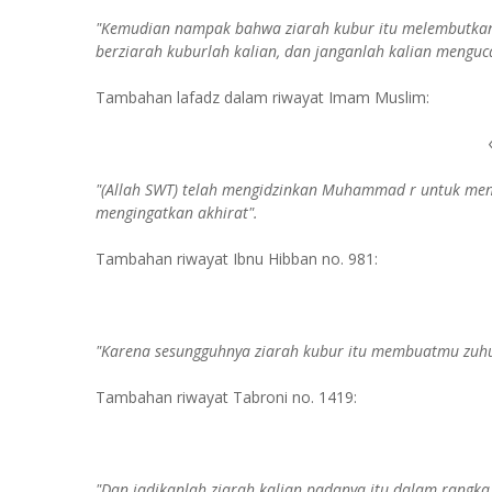
"Kemudian nampak bahwa ziarah kubur itu melembutkan 
berziarah kuburlah kalian, dan janganlah kalian menguc
Tambahan lafadz dalam riwayat Imam Muslim:
"(Allah SWT) telah mengidzinkan Muhammad r untuk menz
mengingatkan akhirat".
Tambahan riwayat Ibnu Hibban no. 981:
"Karena sesungguhnya ziarah kubur itu membuatmu zuhu
Tambahan riwayat Tabroni no. 1419:
"Dan jadikanlah ziarah kalian padanya itu dalam ran