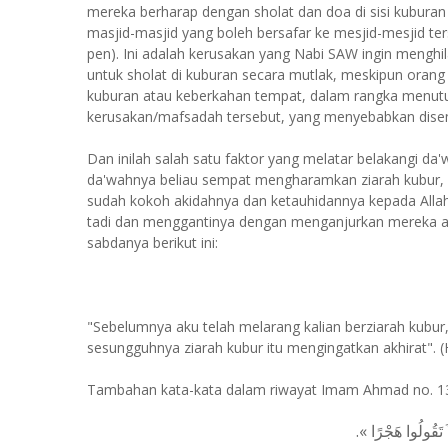
mereka berharap dengan sholat dan doa di sisi kuburan
masjid-masjid yang boleh bersafar ke mesjid-mesjid ter
pen). Ini adalah kerusakan yang Nabi SAW ingin mengh
untuk sholat di kuburan secara mutlak, meskipun oran
kuburan atau keberkahan tempat, dalam rangka menut
kerusakan/mafsadah tersebut, yang menyebabkan disemb
Dan inilah salah satu faktor yang melatar belakangi da
da'wahnya beliau sempat mengharamkan ziarah kubur, 
sudah kokoh akidahnya dan ketauhidannya kepada Alla
tadi dan menggantinya dengan menganjurkan mereka aga
sabdanya berikut ini:
"Sebelumnya aku telah melarang kalian berziarah kubur,
sesungguhnya ziarah kubur itu mengingatkan akhirat". 
Tambahan kata-kata dalam riwayat Imam Ahmad no. 1348
« لاَ تَقُولُوا هَجْرًا