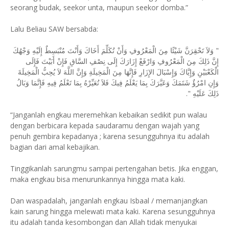
seorang budak, seekor unta, maupun seekor domba.”
Lalu Beliau SAW bersabda:
"‏ وَلاَ تَحْقِرَنَّ شَيْئًا مِنَ الْمَعْرُوفِ وَأَنْ تُكَلِّمَ أَخَاكَ وَأَنْتَ مُنْبَسِطٌ إِلَيْهِ وَجْهُكَ
إِنَّ ذَلِكَ مِنَ الْمَعْرُوفِ وَارْفَعْ إِزَارَكَ إِلَى نِصْفِ السَّاقِ فَإِنْ أَبَيْتَ فَإِلَى
الْكَعْبَيْنِ وَإِيَّاكَ وَإِسْبَالَ الإِزَارِ فَإِنَّهَا مِنَ الْمَخِيلَةِ وَإِنَّ اللَّهَ لاَ يُحِبُّ الْمَخِيلَةَ
وَإِنِ امْرُؤٌ شَتَمَكَ وَعَيَّرَكَ بِمَا يَعْلَمُ فِيكَ فَلاَ تُعَيِّرْهُ بِمَا تَعْلَمُ فِيهِ فَإِنَّمَا وَبَالُ
ذَلِكَ عَلَيْهِ ‏"‏.
“Janganlah engkau meremehkan kebaikan sedikit pun walau
dengan berbicara kepada saudaramu dengan wajah yang
penuh gembira kepadanya ; karena sesungguhnya itu adalah
bagian dari amal kebajikan.
Tinggikanlah sarungmu sampai pertengahan betis. Jika enggan,
maka engkau bisa menurunkannya hingga mata kaki.
Dan waspadalah, janganlah engkau Isbaal / memanjangkan
kain sarung hingga melewati mata kaki. Karena sesungguhnya
itu adalah tanda kesombongan dan Allah tidak menyukai