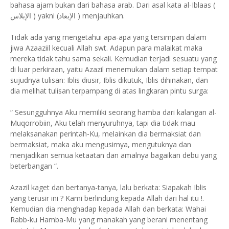
bahasa ajam bukan dari bahasa arab. Dari asal kata al-Iblaas (
الإبلاس ) yakni (الإبعاد ) menjauhkan.
Tidak ada yang mengetahui apa-apa yang tersimpan dalam
jiwa Azaaziil kecuali Allah swt. Adapun para malaikat maka
mereka tidak tahu sama sekali. Kemudian terjadi sesuatu yang
di luar perkiraan, yaitu Azazil menemukan dalam setiap tempat
sujudnya tulisan: Iblis diusir, Iblis dikutuk, Iblis dihinakan, dan
dia melihat tulisan terpampang di atas lingkaran pintu surga:
“ Sesungguhnya Aku memiliki seorang hamba dari kalangan al-
Muqorrobiin, Aku telah menyuruhnya, tapi dia tidak mau
melaksanakan perintah-Ku, melainkan dia bermaksiat dan
bermaksiat, maka aku mengusirnya, mengutuknya dan
menjadikan semua ketaatan dan amalnya bagaikan debu yang
beterbangan “.
Azazil kaget dan bertanya-tanya, lalu berkata: Siapakah Iblis
yang terusir ini ? Kami berlindung kepada Allah dari hal itu !.
Kemudian dia menghadap kepada Allah dan berkata: Wahai
Rabb-ku Hamba-Mu yang manakah yang berani menentang