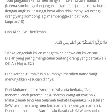
“Dan janganlah kamu memalingkan mukamu dari manusia
(karena sombong) dan janganlah kamu berjalan di muka bumi
dengan angkuh. Sesungguhnya Allah tidak menyukai orang-
orang yang sombong lagi membanggakan diri.” (QS.
Luqman:18)
Dan Allah SWT berfirman:
فَلَا تُزَكُّوا أَنْفُسَكُمْ ۖ هُوَ أَعْلَمُ بِمَنِ اتَّقَىٰ
“Maka janganlah kalian mengatakan bahwa diri kalian suci.
Dialah yang paling mengetahui tentang orang yang bertakwa. (
QS. An-Najm: 32 )
Oleh karena itu makruh hukumnnya memberi nama yang
menunjukkan kesucian dirinya.
Dari Muhammad bin ‘Amru bin ‘Atha dia berkata, “Aku
menamai anak perempuanku ‘Barrah’ (yang artinya: baik).
Maka Zainab binti Abu Salamah berkata kepadaku, ‘Rasulullah
SAW telah melarang memberi nama anak dengan nama ini.
Dahulu namaku pun Barrah, lalu Rasulullah SAW bersabda,