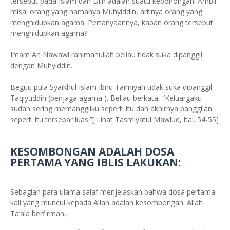
tersebut pada Islam dan Diin adalah suatu kebohongan. Ambil
misal orang yang namanya Muhyiddin, artinya orang yang
menghidupkan agama. Pertanyaannya, kapan orang tersebut
menghidupkan agama?
Imam An Nawawi rahimahullah beliau tidak suka dipanggil
dengan Muhyiddin.
Begitu pula Syaikhul Islam Ibnu Taimiyah tidak suka dipanggil
Taqiyuddin (penjaga agama ). Beliau berkata, “Keluargaku
sudah sering memanggilku seperti itu dan akhirnya panggilan
seperti itu tersebar luas.”[ Lihat Tasmiyatul Mawlud, hal. 54-55]
KESOMBONGAN ADALAH DOSA
PERTAMA YANG IBLIS LAKUKAN:
Sebagian para ulama salaf menjelaskan bahwa dosa pertama
kali yang muncul kepada Allah adalah kesombongan. Allah
Ta’ala berfirman,