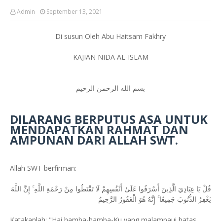
Admin
September 13, 2021
Di susun Oleh Abu Haitsam Fakhry
KAJIAN NIDA AL-ISLAM
بسم الله الرحمن الرحيم
DILARANG BERPUTUS ASA UNTUK
MENDAPATKAN RAHMAT DAN
AMPUNAN DARI ALLAH SWT.
Allah SWT berfirman:
قُلْ يَا عِبَادِيَ الَّذِينَ أَسْرَفُوا عَلَىٰ أَنْفُسِهِمْ لَا تَقْنَطُوا مِنْ رَحْمَةِ اللَّهِ ۚ إِنَّ اللَّهَ
يَغْفِرُ الذُّنُوبَ جَمِيعًا ۚ إِنَّهُ هُوَ الْغَفُورُ الرَّحِيمُ
Katakanlah: "Hai hamba-hamba-Ku yang malampaui batas