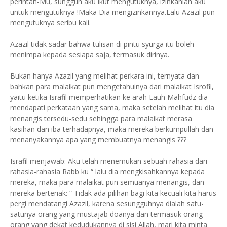
perintah-Mu, sungguh aku ikut mengutuknya, izinkanlah aku
untuk mengutuknya !Maka Dia mengizinkannya.Lalu Azazil pun
mengutuknya seribu kali.
Azazil tidak sadar bahwa tulisan di pintu syurga itu boleh
menimpa kepada sesiapa saja, termasuk dirinya.
Bukan hanya Azazil yang melihat perkara ini, ternyata dan
bahkan para malaikat pun mengetahuinya dari malaikat Isrofil,
yaitu ketika Israfil memperhatikan ke arah Lauh Mahfudz dia
mendapati perkataan yang sama, maka setelah melihat itu dia
menangis tersedu-sedu sehingga para malaikat merasa
kasihan dan iba terhadapnya, maka mereka berkumpullah dan
menanyakannya apa yang membuatnya menangis ???
Israfil menjawab: Aku telah menemukan sebuah rahasia dari
rahasia-rahasia Rabb ku “ lalu dia mengkisahkannya kepada
mereka, maka para malaikat pun semuanya menangis, dan
mereka berteriak: “ Tidak ada pilihan bagi kita kecuali kita harus
pergi mendatangi Azazil, karena sesungguhnya dialah satu-
satunya orang yang mustajab doanya dan termasuk orang-
orang yang dekat kedudukannya di sisi Allah, mari kita minta