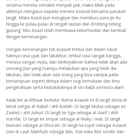
sesama mereka semakin menjadi jadi, maka Allah pada
akhirnya mengutus kepada mereka Azaaziil bersama pasukan
langit. Maka Azazil pun mengejar dan memburu para jin itu
hingga ke pulau-pulau di tengah lautan dan di tebing-tebing
gunung. Misi Azazil telah membawa keberhasilan dan kembali
dengan kemenangan.
Dengan kemenangan tsb Azaaziil timbul dari dalam lubuk
hatinya rasa ujub dan takabbur, timbul rasa sangat bangga,
merasa sangat mulia, dan berkeyakinan bahwa tidak akan ada
seorang pun yang mampu melakukan apa yang telah dia
lakukan, dan tidak akan ada orang yang bisa sampai pada
kemampuan seperti dirinya dalam segi kemuliaan dan ilmu
pengetahuan serta kedudukannya di sisi Rabb semesta alam.
Kaab bin al-Ahbaar berkata: Nama Azaaziil ini di langit dunia di
kenal sebgai al-‘Aabid / ahli ibadah. Di langit kedua sebagai az-
Zaahid / ahli zuhud. Di langit ke tiga sebagai al-‘Aarif / Ahli
ma’rifat. Di langit ke empat sebagai al-Waliy / wali. Di langit
keenam sebagai al-Khoozin. Di langit ke tujuh sebagai Azaazil.
Dan di Lauh Mahfudz sebagai Iblis. Dan kata Iblis sendiri dari