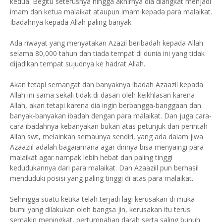
kedua. Begitu seterusnya hingga akhirnya dia diangkat menjadi
imam dan ketua malaikat ataupun imam kepada para malaikat.
Ibadahnya kepada Allah paling banyak.
Ada riwayat yang menyatakan Azazil beribadah kepada Allah
selama 80,000 tahun dan tiada tempat di dunia ini yang tidak
dijadikan tempat sujudnya ke hadrat Allah.
Akan tetapi semangat dan banyaknya ibadah Azaazil kepada
Allah ini sama sekali tidak di dasari oleh keikhlasan karena
Allah, akan tetapi karena dia ingin berbangga-banggaan dan
banyak-banyakan ibadah dengan para malaikat. Dan juga cara-
cara ibadahnya kebanyakan bukan atas petunjuk dan perintah
Allah swt, melainkan semaunya sendiri, yang ada dalam jiwa
Azaaziil adalah bagaiamana agar dirinya bisa menyaingi para
malaikat agar nampak lebih hebat dan paling tinggi
kedudukannya dari para malaikat. Dan Azaaziil pun berhasil
menduduki posisi yang paling tinggi di atas para malaikat.
Sehingga suatu ketika telah terjadi lagi kerusakan di muka
bumi yang dilakukan oleh bangsa jin, kerusakan itu terus
semakin meningkat, pertumpahan darah serta saling bunuh