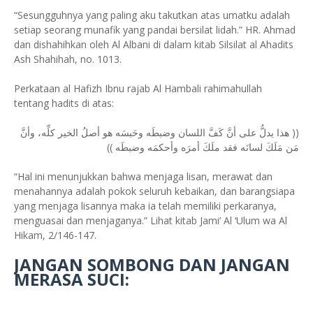
“Sesungguhnya yang paling aku takutkan atas umatku adalah
setiap seorang munafik yang pandai bersilat lidah.” HR. Ahmad
dan dishahihkan oleh Al Albani di dalam kitab Silsilat al Ahadits
Ash Shahihah, no. 1013.
Perkataan al Hafizh Ibnu rajab Al Hambali rahimahullah
tentang hadits di atas:
(( هذا يدلُّ على أنَّ كَفَّ اللسان وضبطَه وحَبسَه هو أصلُ الخير كلِّه، وأنَّ
مَن مَلَكَ لسانَه فقد ملَكَ أمرَه وأحكمَه وضبطَه ))
“Hal ini menunjukkan bahwa menjaga lisan, merawat dan
menahannya adalah pokok seluruh kebaikan, dan barangsiapa
yang menjaga lisannya maka ia telah memiliki perkaranya,
menguasai dan menjaganya.” Lihat kitab Jami’ Al ‘Ulum wa Al
Hikam, 2/146-147.
JANGAN SOMBONG DAN JANGAN
MERASA SUCI: