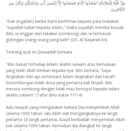
وَإِذْ قُلْنَا لِلْمَلاَئِكَةِ اسْجُدُوا لأَدَمَ فَسَجَدُوا إِلاَّ إِبْلِيسَ أَبَى وَاسْتَكْبَرَ وَكَانَ مِنَ
الكَافِرِينَ
“Dan (ingatlah) ketika Kami berfirman kepada para malaikat:
“Sujudlah kalian kepada Adam,” maka sujudlah mereka kecuali
Iblis; ia enggan dan takabur (sombong) dan ia termasuk
golongan orang-orang yang kafir“ (QS. Al Baqarah:34)
Tentang ayat ini Qotaadah berkata:
“Iblis hasud terhadap Adam ‘alaihis salaam atas kemuliaan
yang telah Allah berikan kepada nya. Iblis berkata: “Saya
diciptakan dari api sementara Adam diciptakan dari tanah”.
Kesombongan inilah dosa yang pertama kali terjadi. Iblis
merasa sombong dengan tidak mau bersujud kepada Adam
‘alaihis salaam” (Tafsir Ibnu Katsir 1/114)
Ada riwayat yang mengatakan bahwa Dia menyembah Allah
selama 1000 tahun, lalu Allah swt mengangkatnya ke langit
pertama. Di langit pertama, Azazil beribadah menyembah Allah
swt selama 1000 tahun. Kemudian dia diangkat ke langit