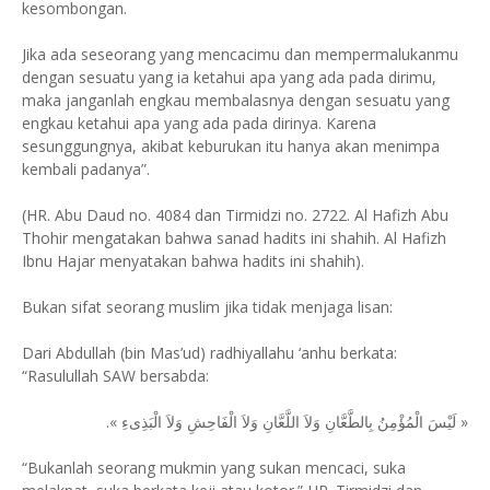
kesombongan.
Jika ada seseorang yang mencacimu dan mempermalukanmu
dengan sesuatu yang ia ketahui apa yang ada pada dirimu,
maka janganlah engkau membalasnya dengan sesuatu yang
engkau ketahui apa yang ada pada dirinya. Karena
sesunggungnya, akibat keburukan itu hanya akan menimpa
kembali padanya”.
(HR. Abu Daud no. 4084 dan Tirmidzi no. 2722. Al Hafizh Abu
Thohir mengatakan bahwa sanad hadits ini shahih. Al Hafizh
Ibnu Hajar menyatakan bahwa hadits ini shahih).
Bukan sifat seorang muslim jika tidak menjaga lisan:
Dari Abdullah (bin Mas’ud) radhiyallahu ‘anhu berkata:
“Rasulullah SAW bersabda:
« لَيْسَ الْمُؤْمِنُ بِالطَّعَّانِ وَلاَ اللَّعَّانِ وَلاَ الْفَاحِشِ وَلاَ الْبَذِىءِ ».
“Bukanlah seorang mukmin yang sukan mencaci, suka