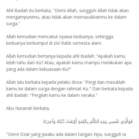
Ahli ibadah itu berkata, "Demi Allah, sungguh Allah tidak akan
mengampunimu, atau tidak akan memasukkanmu ke dalam
surga."
Allah kemudian mencabut nyawa keduanya, sehingga
keduanya berkumpul di sisi Rabb semesta alam.
Allah kemudian bertanya kepada ahli ibadah: "Apakah kamu
lebih tahu dari-Ku? Atau, apakah kamu mampu melakukan apa
yang ada dalam kekuasaan-Ku?"
Allah lalu berkata kepada pelaku dosa: "Pergi dan masuklah
kamu ke dalam surga dengan rahmat-Ku." Dan berkata kepada
ahli ibadah: "Pergilah kamu ke dalam neraka."
Abu Hurairah berkata,
فَوَالَّذِي نَفْسِي بِيَدِهِ لَتَكَلَّمَ بِكَلِمَةٍ أَوْبَقَتْ دُنْيَاهُ وَآخِرَتَهُ
"Demi Dzat yang jiwaku ada dalam tangan-Nya, sungguh ia