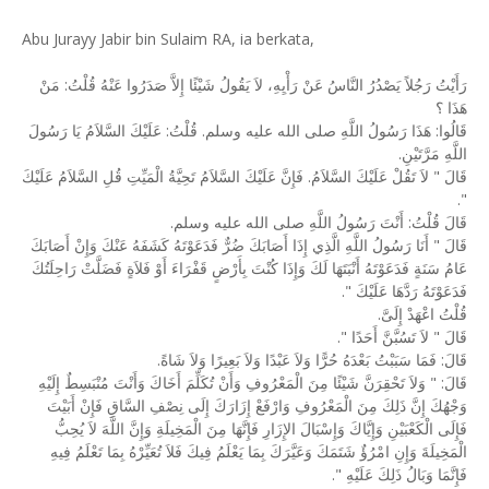
Abu Jurayy Jabir bin Sulaim RA, ia berkata,
رَأَيْتُ رَجُلاً يَصْدُرُ النَّاسُ عَنْ رَأْيِهِ، لاَ يَقُولُ شَيْئًا إِلاَّ صَدَرُوا عَنْهُ قُلْتُ: مَنْ
هَذَا ؟
قَالُوا: هَذَا رَسُولُ اللَّهِ صلى الله عليه وسلم.‏ قُلْتُ: عَلَيْكَ السَّلاَمُ يَا رَسُولَ
اللَّهِ مَرَّتَيْنِ.‏
قَالَ ‏"‏ لاَ تَقُلْ عَلَيْكَ السَّلاَمُ.‏ فَإِنَّ عَلَيْكَ السَّلاَمُ تَحِيَّةُ الْمَيِّتِ قُلِ السَّلاَمُ عَلَيْكَ
‏"‏.‏
قَالَ قُلْتُ: أَنْتَ رَسُولُ اللَّهِ صلى الله عليه وسلم.
قَالَ ‏"‏ أَنَا رَسُولُ اللَّهِ الَّذِي إِذَا أَصَابَكَ ضُرٌّ فَدَعَوْتَهُ كَشَفَهُ عَنْكَ وَإِنْ أَصَابَكَ
عَامُ سَنَةٍ فَدَعَوْتَهُ أَنْبَتَهَا لَكَ وَإِذَا كُنْتَ بِأَرْضٍ قَفْرَاءَ أَوْ فَلاَةٍ فَضَلَّتْ رَاحِلَتُكَ
فَدَعَوْتَهُ رَدَّهَا عَلَيْكَ ‏"‏.‏
قُلْتُ اعْهَدْ إِلَىَّ.‏
قَالَ ‏"‏ لاَ تَسُبَّنَّ أَحَدًا ‏"‏.‏
قَالَ: فَمَا سَبَبْتُ بَعْدَهُ حُرًّا وَلاَ عَبْدًا وَلاَ بَعِيرًا وَلاَ شَاةً.‏
قَالَ: ‏"‏ وَلاَ تَحْقِرَنَّ شَيْئًا مِنَ الْمَعْرُوفِ وَأَنْ تُكَلِّمَ أَخَاكَ وَأَنْتَ مُنْبَسِطٌ إِلَيْهِ
وَجْهُكَ إِنَّ ذَلِكَ مِنَ الْمَعْرُوفِ وَارْفَعْ إِزَارَكَ إِلَى نِصْفِ السَّاقِ فَإِنْ أَبَيْتَ
فَإِلَى الْكَعْبَيْنِ وَإِيَّاكَ وَإِسْبَالَ الإِزَارِ فَإِنَّهَا مِنَ الْمَخِيلَةِ وَإِنَّ اللَّهَ لاَ يُحِبُّ
الْمَخِيلَةَ وَإِنِ امْرُؤٌ شَتَمَكَ وَعَيَّرَكَ بِمَا يَعْلَمُ فِيكَ فَلاَ تُعَيِّرْهُ بِمَا تَعْلَمُ فِيهِ
فَإِنَّمَا وَبَالُ ذَلِكَ عَلَيْهِ ‏"‏.‏