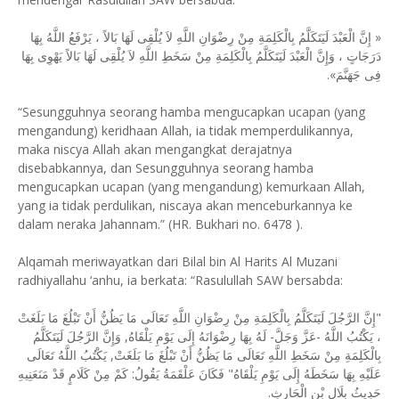
« إِنَّ الْعَبْدَ لَيَتَكَلَّمُ بِالْكَلِمَةِ مِنْ رِضْوَانِ اللَّهِ لاَ يُلْقِى لَهَا بَالاً ، يَرْفَعُ اللَّهُ بِهَا
دَرَجَاتٍ ، وَإِنَّ الْعَبْدَ لَيَتَكَلَّمُ بِالْكَلِمَةِ مِنْ سَخَطِ اللَّهِ لاَ يُلْقِى لَهَا بَالاً يَهْوِى بِهَا
فِى جَهَنَّمَ».
“Sesungguhnya seorang hamba mengucapkan ucapan (yang
mengandung) keridhaan Allah, ia tidak memperdulikannya,
maka niscya Allah akan mengangkat derajatnya
disebabkannya, dan Sesungguhnya seorang hamba
mengucapkan ucapan (yang mengandung) kemurkaan Allah,
yang ia tidak perdulikan, niscaya akan menceburkannya ke
dalam neraka Jahannam.” (HR. Bukhari no. 6478 ).
Alqamah meriwayatkan dari Bilal bin Al Harits Al Muzani
radhiyallahu ‘anhu, ia berkata: “Rasulullah SAW bersabda:
"إِنَّ الرَّجُلَ لَيَتَكَلَّمُ بِالْكَلِمَةِ مِنْ رِضْوَانِ اللَّهِ تَعَالَى مَا يَظُنُّ أَنْ تَبْلُغَ مَا بَلَغَتْ
، يَكْتُبُ اللَّهُ -عَزَّ وَجَلَّ- لَهُ بِهَا رِضْوَانَهُ إِلَى يَوْمِ يَلْقَاهُ, وَإِنَّ الرَّجُلَ لَيَتَكَلَّمُ
بِالْكَلِمَةِ مِنْ سَخَطِ اللَّهِ تَعَالَى مَا يَظُنُّ أَنْ تَبْلُغَ مَا بَلَغَتْ, يَكْتُبُ اللَّهُ تَعَالَى
عَلَيْهِ بِهَا سَخَطَهُ إِلَى يَوْمِ يَلْقَاهُ" فَكَانَ عَلْقَمَةُ يَقُولُ: كَمْ مِنْ كَلَامٍ قَدْ مَنَعَنِيهِ
حَدِيثُ بِلَالِ بْنِ الْحَارِثِ.