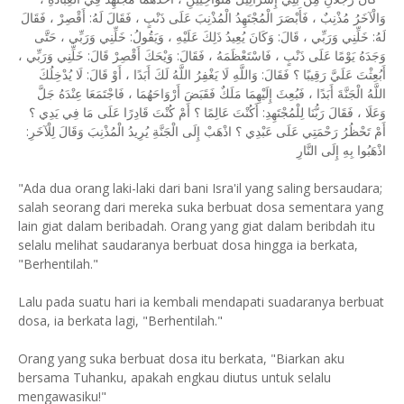
وَالْآخَرُ مُذْنِبٌ ، فَأَبْصَرَ الْمُجْتَهِدُ الْمُذْنِبَ عَلَى ذَنْبٍ ، فَقَالَ لَهُ: أَقْصِرْ ، فَقَالَ
لَهُ: خَلِّنِي وَرَبِّي ، قَالَ: وَكَانَ يُعِيدُ ذَلِكَ عَلَيْهِ ، وَيَقُولُ: خَلِّنِي وَرَبِّي ، حَتَّى
وَجَدَهُ يَوْمًا عَلَى ذَنْبٍ ، فَاسْتَعْظَمَهُ ، فَقَالَ: وَيْحَكَ أَقْصِرْ قَالَ: خَلِّنِي وَرَبِّي ،
أَبُعِثْتَ عَلَيَّ رَقِيبًا ؟ فَقَالَ: وَاللَّهِ لَا يَغْفِرُ اللَّهُ لَكَ أَبَدًا ، أَوْ قَالَ: لَا يُدْخِلُكَ
اللَّهُ الْجَنَّةَ أَبَدًا ، فَبُعِثَ إِلَيْهِمَا مَلَكٌ فَقَبَضَ أَرْوَاحَهُمَا ، فَاجْتَمَعَا عِنْدَهُ جَلَّ
وَعَلَا ، فَقَالَ رَبُّنَا لِلْمُجْتَهِدِ: أَكُنْتَ عَالِمًا ؟ أَمْ كُنْتَ قَادِرًا عَلَى مَا فِي يَدِي ؟
أَمْ تَحْظُرُ رَحْمَتِي عَلَى عَبْدِي ؟ اذْهَبْ إِلَى الْجَنَّةِ يُرِيدُ الْمُذْنِبَ وَقَالَ لِلْآخَرِ:
اذْهَبُوا بِهِ إِلَى النَّارِ
"Ada dua orang laki-laki dari bani Isra'il yang saling bersaudara;
salah seorang dari mereka suka berbuat dosa sementara yang
lain giat dalam beribadah. Orang yang giat dalam beribdah itu
selalu melihat saudaranya berbuat dosa hingga ia berkata,
"Berhentilah."
Lalu pada suatu hari ia kembali mendapati suadaranya berbuat
dosa, ia berkata lagi, "Berhentilah."
Orang yang suka berbuat dosa itu berkata, "Biarkan aku
bersama Tuhanku, apakah engkau diutus untuk selalu
mengawasiku!"