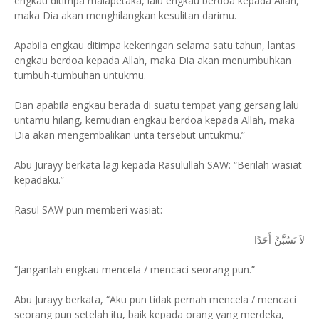
engkau ditimpa malapetaka, lalu engkau berdoa kepada Allah,
maka Dia akan menghilangkan kesulitan darimu.
Apabila engkau ditimpa kekeringan selama satu tahun, lantas
engkau berdoa kepada Allah, maka Dia akan menumbuhkan
tumbuh-tumbuhan untukmu.
Dan apabila engkau berada di suatu tempat yang gersang lalu
untamu hilang, kemudian engkau berdoa kepada Allah, maka
Dia akan mengembalikan unta tersebut untukmu.”
Abu Jurayy berkata lagi kepada Rasulullah SAW: “Berilah wasiat
kepadaku.”
Rasul SAW pun memberi wasiat:
لاَ تَسُبَّنَّ أَحَدًا
“Janganlah engkau mencela / mencaci seorang pun.”
Abu Jurayy berkata, “Aku pun tidak pernah mencela / mencaci
seorang pun setelah itu, baik kepada orang yang merdeka,