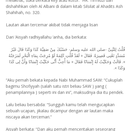
melaknat, suka berkata keji atau kotor.” HR. Tirmidzi dan
dishahihkan oleh Al Albani di dalam kitab Silsilat al Ahadits Ash
Shahihah, no. 320.
Lautan akan tercemar akibat tidak menjaga lisan
Dari ‘Aisyah radhiyallahu ‘anha, dia berkata:
قُلْتُ لِلنَّبِىِّ -صلى الله عليه وسلم- حَسْبُكَ مِنْ صَفِيَّةَ كَذَا وَكَذَا قَالَ غَيْرُ
مُسَدَّدٍ تَعْنِى قَصِيرَةً. فَقَالَ « لَقَدْ قُلْتِ كَلِمَةً لَوْ مُزِجَتْ بِمَاءِ الْبَحْرِ لَمَزَجَتْهُ
». قَالَتْ وَحَكَيْتُ لَهُ إِنْسَانًا فَقَالَ « مَا أُحِبُّ أَنِّى حَكَيْتُ إِنْسَانًا وَأَنَّ لِى كَذَا
وَكَذَا ».
“Aku pernah bekata kepada Nabi Muhammad SAW: “Cukuplah
bagimu Shofiyyah (salah satu istri beliau SAW ) yang (
penampilannya ) seperti ini dan ini”, maksudnya dia itu pendek.
Lalu beliau bersabda: “Sungguh kamu telah mengucapkan
sebuah ucapan, jikalau dicampur dengan air lautan maka
niscaya akan tercemari.”
Aisyah berkata: “Dan aku pernah menceritakan seseorang