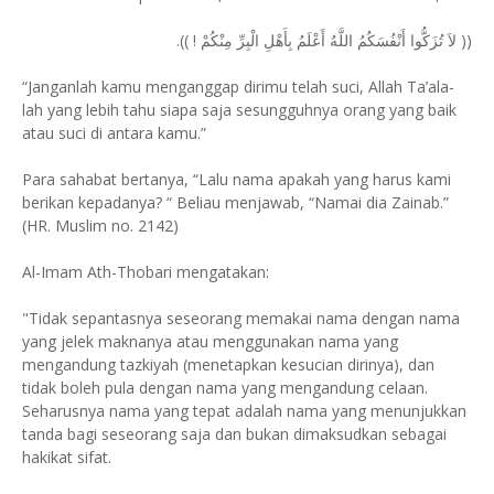
(( لاَ تُزَكُّوا أَنْفُسَكُمُ اللَّهُ أَعْلَمُ بِأَهْلِ الْبِرِّ مِنْكُمْ ! )).
“Janganlah kamu menganggap dirimu telah suci, Allah Ta’ala-
lah yang lebih tahu siapa saja sesungguhnya orang yang baik
atau suci di antara kamu.”
Para sahabat bertanya, “Lalu nama apakah yang harus kami
berikan kepadanya? “ Beliau menjawab, “Namai dia Zainab.”
(HR. Muslim no. 2142)
Al-Imam Ath-Thobari mengatakan:
"Tidak sepantasnya seseorang memakai nama dengan nama
yang jelek maknanya atau menggunakan nama yang
mengandung tazkiyah (menetapkan kesucian dirinya), dan
tidak boleh pula dengan nama yang mengandung celaan.
Seharusnya nama yang tepat adalah nama yang menunjukkan
tanda bagi seseorang saja dan bukan dimaksudkan sebagai
hakikat sifat.