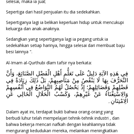
selesai, maka ia jual;
Sepertiga dari hasil penjualan itu dia sedekahkan.
Sepertiganya lagi ia belikan keperluan hidup untuk mencukupi
keluarga dan anak-anaknya.
Sedangkan yang sepertiganya lagi ia pegang untuk ia
sedekahkan setiap harinya, hingga selesai dari membuat baju
besi lainnya ".
Al-Imam al-Qurthubi dlam tafsir nya berkata:
فِي هَذِهِ الآيَةِ دَلِيلٌ عَلَى تَعَلُّمِ أَهْلِ الْفَضْلِ الصَّنَائِعَ، وَأَنَّ
التَّحَرُّفَ بِهَا لَا يَنْقُصُ مِنْ مَنَاصِبِهِمْ، بَلْ ذَلِكَ زِيَادَةٌ فِي
فَضْلِهِمْ وَفَضَائِلِهِمْ؛ إِذْ يَحْصُلُ لَهُمُ التَّوَاضُعُ فِي أَنْفُسِهِمْ
وَالِاسْتِغْنَاءُ عَنْ غَيْرِهِمْ، وَكَسْبُ الْحَلَالِ الْخَالِي عَنِ
الِامْتِنَانِ۔
Dalam ayat ini, terdapat bukti bahwa orang-orang yang
berbudi luhur telah mempelajari tehnik-tehnik industri , dan
bahwa bekerja mencari nafkah dengan keahliannya tidak
mengurangi kedudukan mereka, melainkan meningkatkan