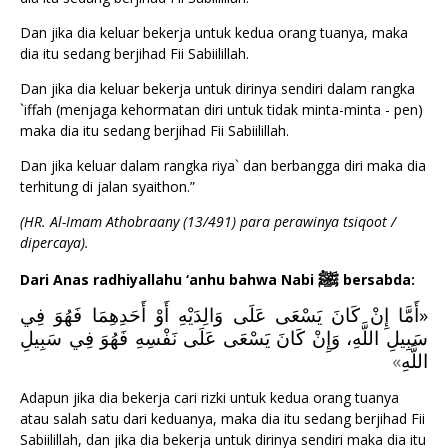
Dan jika dia keluar bekerja untuk kedua orang tuanya, maka
dia itu sedang berjihad Fii Sabiilillah.
Dan jika dia keluar bekerja untuk dirinya sendiri dalam rangka
`iffah (menjaga kehormatan diri untuk tidak minta-minta - pen)
maka dia itu sedang berjihad Fii Sabiilillah.
Dan jika keluar dalam rangka riya` dan berbangga diri maka dia
terhitung di jalan syaithon.”
(HR. Al-Imam Athobraany (13/491) para perawinya tsiqoot /
dipercaya).
ﷺ
Dari Anas radhiyallahu ‘anhu bahwa Nabi
bersabda:
أَمَّا إِنْ كَانَ يَسْعَى عَلَى وَالِدَيْهِ أَوْ أَحَدِهِمَا فَهُوَ فِي
«
سَبِيلِ اللَّهِ، وَإِنْ كَانَ يَسْعَى عَلَى نَفْسِهِ فَهُوَ فِي سَبِيلِ
»
اللَّهِ
Adapun jika dia bekerja cari rizki untuk kedua orang tuanya
atau salah satu dari keduanya, maka dia itu sedang berjihad Fii
Sabiilillah, dan jika dia bekerja untuk dirinya sendiri maka dia itu