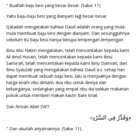
" Buatlah baju besi yang besar-besar. (Saba: 11)
Yaitu baju-baju besi yang dianyam lagi besar-besar.
Qatadah mengatakan bahwa Daud adalah orang yang mula-
mula membuat baju besi dengan dianyam. Dan sesungguhnya
sebelum itu baju besi-hanya berupa lempengan-lempengan.
Ibnu Abu Hatim mengatakan, telah menceritakan kepada kami
Ali ibnul Husain, telah menceritakan kepada kami Ibnu
Sama'ah, telah menceritakan kepada kami Ibnu Damrah, dari
Ibnu Syauzab yang mengatakan bahwa Daud a.s. setiap hari
dapat membuat sebuah baju besi, lalu ia menjualnya dengan
harga enam ribu dirham; dua ribu untuk dirinya dan
keluarganya, sedangkan yang empat ribu dia belikan makanan
pokok untuk memberi makan kaum Bani Israil.
Dan firman Allah SWT:
﴾
وَقَدِّرْ فِي السَّرْدِ
﴿
" Dan ukurlah anyamannya. (Saba: 11)