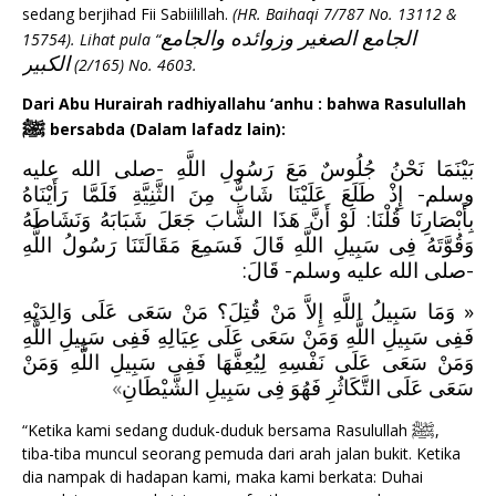
sedang berjihad Fii Sabiilillah.
(HR. Baihaqi 7/787 No. 13112 &
الجامع الصغير وزوائده والجامع
15754). Lihat pula “
الكبير
(2/165) No. 4603.
Dari Abu Hurairah radhiyallahu ‘anhu : bahwa Rasulullah
ﷺ
bersabda (Dalam lafadz lain):
بَيْنَمَا نَحْنُ جُلُوسٌ مَعَ رَسُولِ اللَّهِ -صلى الله عليه
وسلم- إِذْ طَلَعَ عَلَيْنَا شَابٌّ مِنَ الثَّنِيَّةِ فَلَمَّا رَأَيْنَاهُ
بِأَبْصَارِنَا قُلْنَا: لَوْ أَنَّ هَذَا الشَّابَ جَعَلَ شَبَابَهُ وَنَشَاطَهُ
وَقُوَّتَهُ فِى سَبِيلِ اللَّهِ قَالَ فَسَمِعَ مَقَالَتَنَا رَسُولُ اللَّهِ
-صلى الله عليه وسلم- قَالَ:
« وَمَا سَبِيلُ اللَّهِ إِلاَّ مَنْ قُتِلَ؟ مَنْ سَعَى عَلَى وَالِدَيْهِ
فَفِى سَبِيلِ اللَّهِ وَمَنْ سَعَى عَلَى عِيَالِهِ فَفِى سَبِيلِ اللَّهِ
وَمَنْ سَعَى عَلَى نَفْسِهِ لِيُعِفَّهَا فَفِى سَبِيلِ اللَّهِ وَمَنْ
»
سَعَى عَلَى التَّكَاثُرِ فَهُوَ فِى سَبِيلِ الشَّيْطَانِ
ﷺ
“Ketika kami sedang duduk-duduk bersama Rasulullah
,
tiba-tiba muncul seorang pemuda dari arah jalan bukit. Ketika
dia nampak di hadapan kami, maka kami berkata: Duhai