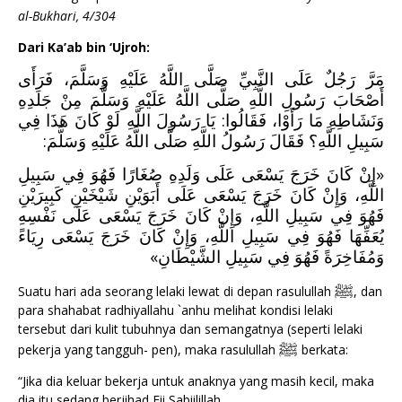
al-Bukhari, 4/304
Dari Ka’ab bin ‘Ujroh
:
مَرَّ رَجُلٌ عَلَى النَّبِيِّ صَلَّى اللَّهُ عَلَيْهِ وَسَلَّمَ، فَرَأَى
أَصْحَابَ رَسُولِ اللَّهِ صَلَّى اللَّهُ عَلَيْهِ وَسَلَّمَ مِنْ جَلَدِهِ
وَنَشَاطِهِ مَا رَأَوْا، فَقَالُوا: يَا رَسُولَ اللَّهِ لَوْ كَانَ هَذَا فِي
سَبِيلِ اللَّهِ؟ فَقَالَ رَسُولُ اللَّهِ صَلَّى اللَّهُ عَلَيْهِ وَسَلَّمَ:
«إِنْ كَانَ خَرَجَ يَسْعَى عَلَى وَلَدِهِ صُغَارًا فَهُوَ فِي سَبِيلِ
اللَّهِ، وَإِنْ كَانَ خَرَجَ يَسْعَى عَلَى أَبَوَيْنِ شَيْخَيْنِ كَبِيرَيْنِ
فَهُوَ فِي سَبِيلِ اللَّهِ، وَإِنْ كَانَ خَرَجَ يَسْعَى عَلَى نَفْسِهِ
يُعَفِّهَا فَهُوَ فِي سَبِيلِ اللَّهِ، وَإِنْ كَانَ خَرَجَ يَسْعَى رِيَاءً
وَمُفَاخِرَةً فَهُوَ فِي سَبِيلِ الشَّيْطَانِ»
ﷺ
Suatu hari ada seorang lelaki lewat di depan rasulullah
, dan
para shahabat radhiyallahu `anhu melihat kondisi lelaki
tersebut dari kulit tubuhnya dan semangatnya (seperti lelaki
ﷺ
pekerja yang tangguh- pen), maka rasulullah
berkata:
“Jika dia keluar bekerja untuk anaknya yang masih kecil, maka
dia itu sedang berjihad Fii Sabiilillah.