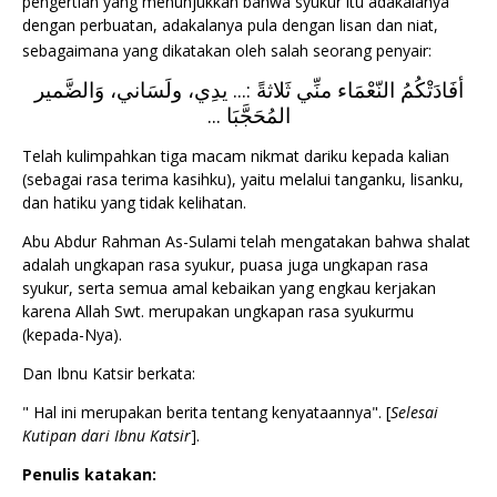
pengertian yang menunjukkan bahwa syukur itu adakalanya
dengan perbuatan, adakalanya pula dengan lisan dan niat,
sebagaimana yang dikatakan oleh salah seorang penyair:
أفَادَتْكُمُ النّعْمَاء منِّي ثَلاثةً :... يدِي، ولَسَاني، وَالضَّمير
المُحَجَّبَا ...
Telah kulimpahkan tiga macam nikmat dariku kepada kalian
(sebagai rasa terima kasihku), yaitu melalui tanganku, lisanku,
dan hatiku yang tidak kelihatan.
Abu Abdur Rahman As-Sulami telah mengatakan bahwa shalat
adalah ungkapan rasa syukur, puasa juga ungkapan rasa
syukur, serta semua amal kebaikan yang engkau kerjakan
karena Allah Swt. merupakan ungkapan rasa syukurmu
(kepada-Nya).
Dan Ibnu Katsir berkata:
" Hal ini merupakan berita tentang kenyataannya". [
Selesai
Kutipan dari Ibnu Katsir
].
Penulis katakan: