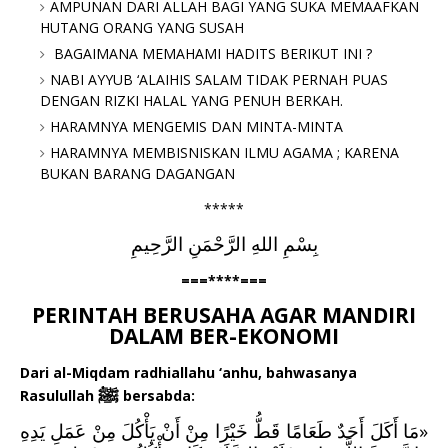
AMPUNAN DARI ALLAH BAGI YANG SUKA MEMAAFKAN
HUTANG ORANG YANG SUSAH
BAGAIMANA MEMAHAMI HADITS BERIKUT INI ?
NABI AYYUB ‘ALAIHIS SALAM TIDAK PERNAH PUAS
DENGAN RIZKI HALAL YANG PENUH BERKAH.
HARAMNYA MENGEMIS DAN MINTA-MINTA
HARAMNYA MEMBISNISKAN ILMU AGAMA ; KARENA
BUKAN BARANG DAGANGAN
*****
بِسْمِ اللهِ الرَّحْمَنِ الرَّحِيمِ
===****===
PERINTAH BERUSAHA AGAR MANDIRI
DALAM BER-EKONOMI
Dari al-Miqdam radhiallahu ‘anhu, bahwasanya
ﷺ
Rasulullah
bersabda:
مَا أَكَلَ أَحَدٌ طَعَامًا قَطُّ خَيْرًا مِنْ أَنْ يَأْكُلَ مِنْ عَمَلِ يَدِهِ
«