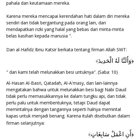
pahala dan keutamaan mereka.
Karena mereka mencapai kerendahan hati dalam diri mereka
sendiri dan tidak bergantung pada orang lain, dan
mendapatkan rizki yang halal yang bebas dari minta-minta
belas kasihan kepada manusia ".
Dan al-Hafidz Ibnu Katsir berkata tentang firman Allah SWT:
﴾
وَأَلَنَّا لَهُ الْحَدِيدَ
﴿
" dan kami telah melunakkan besi untuknya". (Saba: 10)
Al-Hasan Al-Basri, Qatadah, Al-A'masy, dan lain-lainnya
mengatakan bahwa untuk melunakkan besi bagi Nabi Daud
tidak perlu memasukkannya ke dalam tungku api, dan tidak
perlu palu untuk membentuknya, tetapi Daud dapat
memintalnya dengan tangannya seperti halnya memintal
kapas untuk menjadi benang. Karena itulah disebutkan dalam
firman selanjutnya:
﴾
أَنِ اعْمَلْ سَابِغَاتٍ
﴿