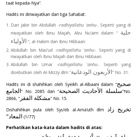
taat kepada-Nya”.
Hadits ini diriwayatkan dari tiga Sahabat:
Dari Jabir bin Abdullah
-radhiyallahu 'anhu-
. Seperti yang di
حلية
riwayatkan oleh Ibnu Majah, Abu Nu’aim dalam “
الأولياء
“, al-Hakim dan Ibnu Hibbaan.
Abdullah bin Mas’ud
-radhiyallahu 'anhu-
. Seperti yang di
riwayatkan oleh Ibnu Majah dan Ibnu Hibbaan.
Abdullah bin Umar
-radhiyallahu 'anhu-
. Seperti yang
الأربعون الودعانية
disebutkan oleh Al-Mizzy dlm “
” No. 31.
صحيح
Hadits ini di shahihkan oleh Syeikh al-Albaani dalam “
سلسلة الأحاديث الصحيحة
الجامع
” No. 2085 dan “
”No.
مشكلة الفقر
2866, “
” No. 15.
تخريج زاد
Dishahihkan pula oleh Syu’eb al-Arna’uth dlm
المعاد"
(1/77)
Perhatikan kata-kata dalam hadits di atas: