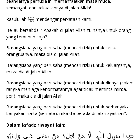
seandainya pemuda ini memanfaatkan masa muda,
semangat, dan kekuatannya di jalan Allah!
ﷺ
Rasulullah
mendengar perkataan kami.
Beliau bersabda: “ Apakah di jalan Allah itu hanya untuk orang
yang terbunuh saja?
Barangsiapa yang berusaha (mencari rizki) untuk kedua
orangtuanya, maka dia di jalan Allah.
Barangsiapa yang berusaha (mencari rizki) untuk keluarganya,
maka dia di jalan Allah.
Barangsiapa yang berusaha (mencari rizki) untuk dirinya (dalam
rangka menjaga kehormatannya agar tidak meminta-minta.
pen), maka dia di jalan Allah.
Barangsiapa yang berusaha (mencari rizki) untuk berbanyak-
banyakan harta (semata), mka dia berada di jalan syaithan”.
Dalam lafadz riwayat lain:
وَمَا سَبِيلُ اللَّهِ إِلَّا مَنْ قُتِلَ؟ مَنْ سَعَى عَلَى وَالِدَيْهِ
«