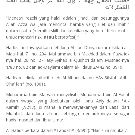
الْمُحْتَرِفَ»
“Mencari rezeki yang halal adalah jihad, dan sesungguhnya
Allah Azza wa Jalla mencintai hamba yang ulet dan mahir
dalam usaha (memiliki skill dan keahlian yang betul-betul mahir
untuk mencari rizki
atau
berprofesi).”
Hadits ini diriwayatkan oleh Ibnu Abi ad-Dunya dalam Ishlah al-
Maal hal. 71 no. 204, Muhammad bin Makhlad dalam Fawa’id-
nya hal. 26 no. 27, asy-Syihab al-Qudho’i dalam Musnad-nya
1/83 no. 82 dan ad-Daylami dalam al-Fidaus 2/442 no. 3919.
Hadis ini dinilai dho’if oleh Al-Albani dalam *As-Silsilah Adh-
Dha‘ifah* (no. 1301).
Muhammad bin Marwan menyelisihi Muhammad bin Al-Fadhl
dalam riwayat yang disebutkan oleh Ibnu ‘Adiy dalam *Al-
Kamil* (7/213), di mana ia meriwayatkannya dari Laits, dari
Mujahid, dari Ibnu Umar, sehingga menjadikannya sebagai
hadis musnad dari Ibnu Umar.
Al-Hafidz berkata dalam *Tahdzib* (3/692): “Hadis ini munkar.”