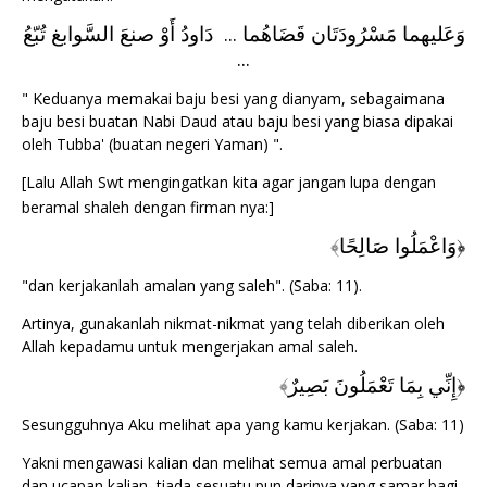
وَعَليهما مَسْرُودَتَان قَضَاهُما ... دَاودُ أَوْ صنعَ السَّوابغ تُبّعُ
...
" Keduanya memakai baju besi yang dianyam, sebagaimana
baju besi buatan Nabi Daud atau baju besi yang biasa dipakai
oleh Tubba' (buatan negeri Yaman) ".
[Lalu Allah Swt mengingatkan kita agar jangan lupa dengan
beramal shaleh dengan firman nya:]
﴾
وَاعْمَلُوا صَالِحًا
﴿
"dan kerjakanlah amalan yang saleh". (Saba: 11).
Artinya, gunakanlah nikmat-nikmat yang telah diberikan oleh
Allah kepadamu untuk mengerjakan amal saleh.
﴾
إِنِّي بِمَا تَعْمَلُونَ بَصِيرٌ
﴿
Sesungguhnya Aku melihat apa yang kamu kerjakan. (Saba: 11)
Yakni mengawasi kalian dan melihat semua amal perbuatan
dan ucapan kalian, tiada sesuatu pun darinya yang samar bagi