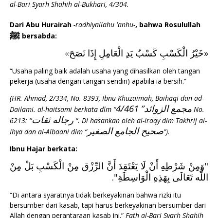
al-Bari Syarh Shahih al-Bukhari, 4/304.
Dari Abu Hurairah
-radhiyallahu 'anhu-
, bahwa Rosulullah
ﷺ
bersabda:
»
خَيْرُ الْكَسْبِ كَسْبُ يَدِ الْعَامِلِ إِذَا نَصَحَ
«
“Usaha paling baik adalah usaha yang dihasilkan oleh tangan
pekerja (usaha dengan tangan sendiri) apabila ia bersih.”
(HR. Ahmad, 2/334, No. 8393, Ibnu Khuzaimah, Baihaqi dan ad-
مجمع الزوائد” 4/461
Dailami. al-haitsami berkata dlm “
No.
رجاله ثقات
6213: “
“. Di hasankan oleh al-Iraqy dlm Takhrij al-
صحيح الجامع الصغير
Ihya dan al-Albaani dlm “
”).
Ibnu Hajar berkata:
"وَمِنْ شَرْطِهِ أَنْ لَا يَعْتَقِدَ أَنَّ الرِّزْق مِنْ الْكَسْبِ بَلْ مِنْ
اللَّه تَعَالَى بِهَذِهِ الْوَاسِطَةِ".
“Di antara syaratnya tidak berkeyakinan bahwa rizki itu
bersumber dari kasab, tapi harus berkeyakinan bersumber dari
Allah dengan perantaraan kasab ini.”
Fath al-Bari Syarh Shahih