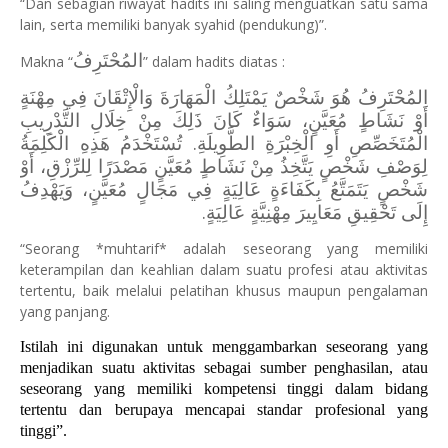
“Dan sebagian riwayat hadits ini saling menguatkan satu sama
lain, serta memiliki banyak syahid (pendukung)”.
المُحْتَرِفُ
Makna “
” dalam hadits diatas :
المُحْتَرِفُ هُوَ شَخْصٌ يَمْتَلِكُ الْمَهَارَةَ وَالْإِتْقَانَ فِي مِهْنَةٍ
أَوْ نَشَاطٍ مُعَيَّنٍ، سَوَاءٌ كَانَ ذَلِكَ مِنْ خِلَالِ التَّدْرِيبِ
الْمُتَخَصِّصِ أَوِ الْخِبْرَةِ الطَّوِيلَةِ. تُسْتَخْدَمُ هَذِهِ الْكَلِمَةُ
لِوَصْفِ شَخْصٍ يَتَّخِذُ مِنْ نَشَاطٍ مُعَيَّنٍ مَصْدَرًا لِلرِّزْقِ، أَوْ
شَخْصٍ يَتَمَتَّعُ بِكَفَاءَةٍ عَالِيَةٍ فِي مَجَالٍ مُعَيَّنٍ، وَيَهْدِفُ
إِلَى تَحْقِيقِ مَعَايِيرَ مِهْنِيَّةٍ عَالِيَةٍ.
“Seorang *muhtarif* adalah seseorang yang memiliki
keterampilan dan keahlian dalam suatu profesi atau aktivitas
tertentu, baik melalui pelatihan khusus maupun pengalaman
yang panjang.
Istilah ini digunakan untuk menggambarkan seseorang yang
menjadikan suatu aktivitas sebagai sumber penghasilan, atau
seseorang yang memiliki kompetensi tinggi dalam bidang
tertentu dan berupaya mencapai standar profesional yang
tinggi”.