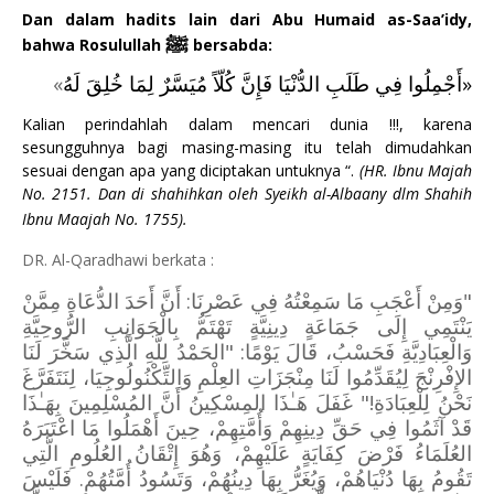
Dan dalam hadits lain dari Abu Humaid as-Saa’idy,
ﷺ
bahwa Rosulullah
bersabda:
»
أَجْمِلُوا فِي طَلَبِ الدُّنْيَا فَإِنَّ كُلّاً مُيَسَّرٌ لِمَا خُلِقَ لَهُ
«
Kalian perindahlah dalam mencari dunia !!!, karena
sesungguhnya bagi masing-masing itu telah dimudahkan
sesuai dengan apa yang diciptakan untuknya “.
(HR. Ibnu Majah
No. 2151. Dan di shahihkan oleh Syeikh al-Albaany dlm Shahih
Ibnu Maajah No. 1755).
DR. Al-Qaradhawi berkata :
"وَمِنْ أَعْجَبِ مَا سَمِعْتُهُ فِي عَصْرِنَا: أَنَّ أَحَدَ الدُّعَاةِ مِمَّنْ
يَنْتَمِي إِلَى جَمَاعَةٍ دِينِيَّةٍ تَهْتَمُّ بِالْجَوَانِبِ الرُّوحِيَّةِ
وَالْعِبَادِيَّةِ فَحَسْبُ، قَالَ يَوْمًا: "الحَمْدُ لِلَّهِ الَّذِي سَخَّرَ لَنَا
الإِفْرِنْجَ لِيُقَدِّمُوا لَنَا مِنْجَزَاتِ العِلْمِ وَالتِّكْنُولُوجِيَا، لِنَتَفَرَّغَ
نَحْنُ لِلْعِبَادَةِ!" غَفَلَ هَـٰذَا المِسْكِينُ أَنَّ المُسْلِمِينَ بِهَـٰذَا
قَدْ آثَمُوا فِي حَقِّ دِينِهِمْ وَأُمَّتِهِمْ، حِينَ أَهْمَلُوا مَا اعْتَبَرَهُ
العُلَمَاءُ فَرْضَ كِفَايَةٍ عَلَيْهِمْ، وَهُوَ إِتْقَانُ العُلُومِ الَّتِي
تَقُومُ بِهَا دُنْيَاهُمْ، وَيُغَرُّ بِهَا دِينُهُمْ، وَتَسُودُ أُمَّتُهُمْ. فَلَيْسَ