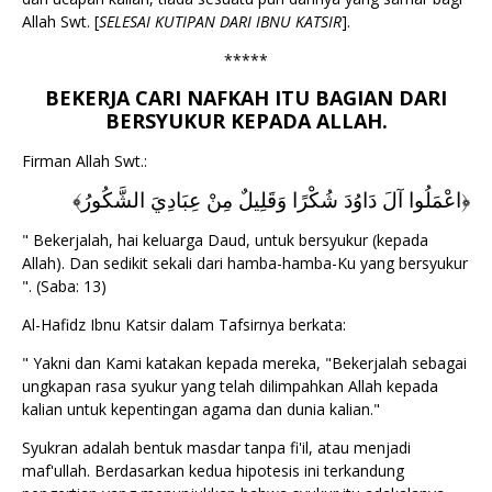
Allah Swt. [
SELESAI KUTIPAN DARI IBNU KATSIR
].
*****
BEKERJA CARI NAFKAH ITU BAGIAN DARI
BERSYUKUR KEPADA ALLAH.
Firman Allah Swt.:
﴿اعْمَلُوا آلَ دَاوُدَ شُكْرًا وَقَلِيلٌ مِنْ عِبَادِيَ الشَّكُورُ﴾
" Bekerjalah, hai keluarga Daud, untuk bersyukur (kepada
Allah). Dan sedikit sekali dari hamba-hamba-Ku yang bersyukur
". (Saba: 13)
Al-Hafidz Ibnu Katsir dalam Tafsirnya berkata:
" Yakni dan Kami katakan kepada mereka, "Bekerjalah sebagai
ungkapan rasa syukur yang telah dilimpahkan Allah kepada
kalian untuk kepentingan agama dan dunia kalian."
Syukran adalah bentuk masdar tanpa fi'il, atau menjadi
maf'ullah. Berdasarkan kedua hipotesis ini terkandung