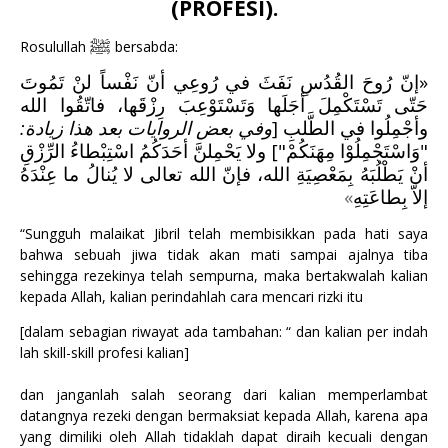
(PROFESI).
ﷺ
Rosulullah
bersabda:
إنّ رُوحَ القُدُسِ نَفَثَ في رُوعِي أنّ نَفْساً لنْ تَمُوتَ
«
حَتّى تَسْتَكْمِلَ أجَلَها وَتَسْتَوْعِبَ رِزْقَها، فاتّقُوا الله
وأجْمِلُوا في الطَّلبِ [
وفي بعض الروايات بعد هذا زيادة:
"وَاسْتَجْمِلُوْا مِهَنَكُمْ"] ولا يَحْمِلنَّ أحَدَكُمُ اسْتِبْطاءُ الرِّزْقِ
أنْ يَطْلُبَهُ بِمَعْصِيَةِ الله، فإنّ الله تعالى لا يُنالُ ما عِنْدَهُ
»
إلاّ بِطاعَتِهِ
“Sungguh malaikat Jibril telah membisikkan pada hati saya
bahwa sebuah jiwa tidak akan mati sampai ajalnya tiba
sehingga rezekinya telah sempurna, maka bertakwalah kalian
kepada Allah, kalian perindahlah cara mencari rizki itu
[dalam sebagian riwayat ada tambahan: “ dan kalian per indah
lah skill-skill profesi kalian]
dan janganlah salah seorang dari kalian memperlambat
datangnya rezeki dengan bermaksiat kepada Allah, karena apa
yang dimiliki oleh Allah tidaklah dapat diraih kecuali dengan