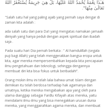
هَـٰذَا نِعْمَةً يُحْمَدُ اللَّهُ عَلَيْهَا، بَلْ هِيَ جَرِيمَةٌ يُسْتَغْفَرُ اللَّهُ
تَعَالَىٰ مِنْهَا".
"Salah satu hal yang paling ajaib yang pernah saya dengar di
zaman kita adalah :
ada salah satu dari para Da’i yang mengatas namakan jamaah
diiniyah yang hanya peduli dengan aspek spiritual dan ibadah
saja .
Pada suatu hari Dia pernah berkata : “ Al-hamdulillah (segala
puji bagi Allah) yang telah menggerakkan bangsa eropa untuk
kita, agar mereka mempersembahkan kepada kita pencapaian
ilmu pengetahuan dan teknologi, sehingga dengannya
membuat diri kita bisa fokus untuk beribadah!”.
Orang miskin ilmu ini telah lalai bahwa umat Islam dengan
demikian itu telah berdosa terhadap hak agamanya dan
umatnya, ketika mereka mengabaikan apa yang oleh para
ulama dianggap sebagai Fardlu Kifayah atas mereka, yaitu
mendalami ilmu-ilmu yang bisa menegakkan urusan dunia
mereka, yang menggairahkan agama mereka, dan membuat