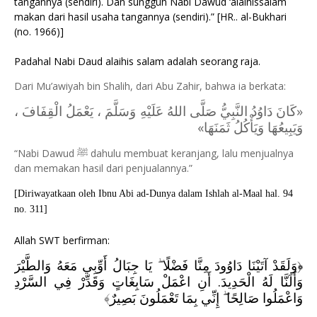
tangannya (sendiri). Dan sungguh Nabi Dawud ‘alaihissalam
makan dari hasil usaha tangannya (sendiri).” [HR.. al-Bukhari
(no. 1966)]
Padahal Nabi Daud alaihis salam adalah seorang raja.
Dari Mu’awiyah bin Shalih, dari Abu Zahir, bahwa ia berkata:
«كَانَ دَاوُدُ النَّبِيُّ صَلَّى اللهُ عَلَيْهِ وَسَلَّمَ ، يَعْمَلُ الْقِفَافَ ،
وَيَبِيعُهَا وَيَأْكُلُ ثَمَنَهَا»
“Nabi Dawud
ﷺ
dahulu membuat keranjang, lalu menjualnya
dan memakan hasil dari penjualannya.”
[Diriwayatkaan oleh Ibnu Abi ad-Dunya dalam Ishlah al-Maal hal. 94
no. 311]
Allah SWT berfirman:
وَلَقَدْ آتَيْنَا دَاوُودَ مِنَّا فَضْلًا ۖ يَا جِبَالُ أَوِّبِي مَعَهُ وَالطَّيْرَ
﴿
وَأَلَنَّا لَهُ الْحَدِيدَ. أَنِ اعْمَلْ سَابِغَاتٍ وَقَدِّرْ فِي السَّرْدِ
﴾
وَاعْمَلُوا صَالِحًا ۖ إِنِّي بِمَا تَعْمَلُونَ بَصِيرٌ