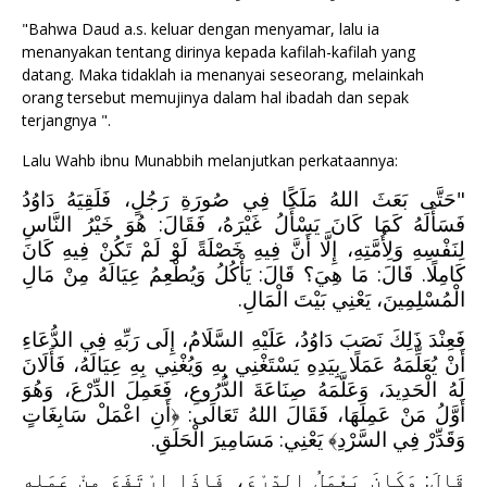
"Bahwa Daud a.s. keluar dengan menyamar, lalu ia
menanyakan tentang dirinya kepada kafilah-kafilah yang
datang. Maka tidaklah ia menanyai seseorang, melainkah
orang tersebut memujinya dalam hal ibadah dan sepak
terjangnya ".
Lalu Wahb ibnu Munabbih melanjutkan perkataannya:
"حَتَّى بَعَثَ اللهُ مَلَكًا فِي صُورَةِ رَجُلٍ، فَلَقِيَهُ دَاوُدُ
فَسَأَلَهُ كَمَا كَانَ يَسْأَلُ غَيْرَهُ، فَقَالَ: هُوَ خَيْرُ النَّاسِ
لِنَفْسِهِ وَلِأُمَّتِهِ، إِلَّا أَنَّ فِيهِ خَصْلَةً لَوْ لَمْ تَكُنْ فِيهِ كَانَ
كَامِلًا. قَالَ: مَا هِيَ؟ قَالَ: يَأْكُلُ وَيُطْعِمُ عِيَالَهُ مِنْ مَالِ
الْمُسْلِمِينَ، يَعْنِي بَيْتَ الْمَالِ.
فَعِنْدَ ذَلِكَ نَصَبَ دَاوُدُ، عَلَيْهِ السَّلَامُ، إِلَى رَبِّهِ فِي الدُّعَاءِ
أَنْ يُعَلِّمَهُ عَمَلًا بِيَدِهِ يَسْتَغْنِي بِهِ وَيُغْنِي بِهِ عِيَالَهُ، فَأَلَانَ
لَهُ الْحَدِيدَ، وَعَلَّمَهُ صِنَاعَةَ الدُّرُوعِ، فَعَمِلَ الدِّرْعَ، وَهُوَ
أَنِ اعْمَلْ سَابِغَاتٍ
﴿
أَوَّلُ مَنْ عَمِلَهَا، فَقَالَ اللهُ تَعَالَى:
يَعْنِي: مَسَامِيرَ الْحَلَقِ.
﴾
وَقَدِّرْ فِي السَّرْدِ
قَالَ: وَكَانَ يَعْمَلُ الدِّرْعَ، فَإِذَا ارْتَفَعَ مِنْ عَمَلِهِ