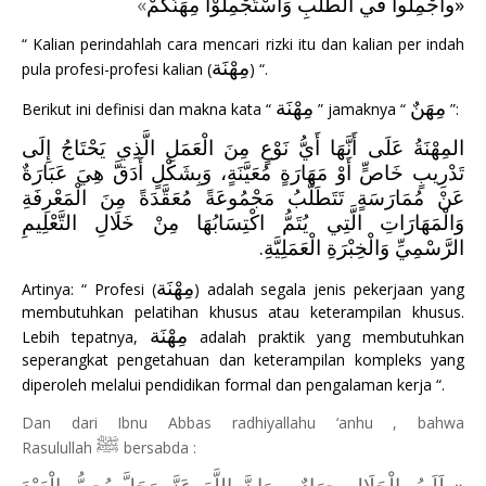
»
وأجْمِلُوا في الطَّلبِ وَاسْتَجْمِلُوْا مِهَنَكُمْ
«
“ Kalian perindahlah cara mencari rizki itu dan kalian per indah
مِهْنَة
pula profesi-profesi kalian (
) “.
مِهَنٌ
مِهْنَة
Berikut ini definisi dan makna kata “
” jamaknya “
”:
المِهْنَةُ عَلَى أَنَّهَا أَيُّ نَوْعٍ مِنَ الْعَمَلِ الَّذِي يَحْتَاجُ إِلَى
تَدْرِيبٍ خَاصٍّ أَوْ مَهَارَةٍ مُعَيَّنَةٍ، وَبِشَكْلٍ أَد
قَّ هِيَ عَبَارَةٌ
عَنْ مُمَارَسَةٍ تَتَطَلَّبُ مَجْمُوعَةً مُعَقَّدَةً مِنَ الْمَعْرِفَةِ
وَالْمَهَارَاتِ الَّتِي يُتَمُّ اكْتِسَابُهَا مِنْ خَلَالِ التَّعْلِيمِ
الرَّسْمِيِّ وَالْخِبْرَةِ الْعَمَلِيَّةِ.
مِهْنَة
Artinya: “ Profesi (
) adalah segala jenis pekerjaan yang
membutuhkan pelatihan khusus atau keterampilan khusus.
مِهْنَة
Lebih tepatnya,
adalah praktik yang membutuhkan
seperangkat pengetahuan dan keterampilan kompleks yang
diperoleh melalui pendidikan formal dan pengalaman kerja “.
Dan dari Ibnu Abbas radhiyallahu ‘anhu , bahwa
ﷺ
Rasulullah
bersabda :
«‌طَلَبُ ‌الْحَلَالِ ‌جِهَادٌ ، وَإِنَّ اللَّهَ عَزَّ وَجَلَّ يُحِبُّ الْعَبْدَ