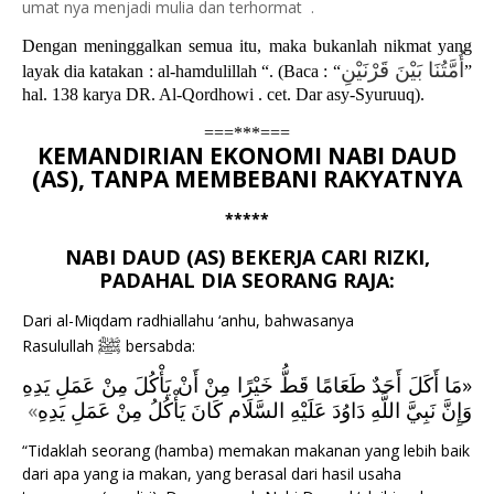
umat nya menjadi mulia dan terhormat .
Dengan meninggalkan semua itu, maka bukanlah nikmat yang
أُمَّتُنَا بَيْنَ قَرْنَيْنِ
layak dia katakan : al-hamdulillah “. (Baca : “
”
hal. 138 karya DR. Al-Qordhowi . cet. Dar asy-Syuruuq).
===***===
KEMANDIRIAN EKONOMI NABI DAUD
(AS), TANPA MEMBEBANI RAKYATNYA
*****
NABI DAUD (AS) BEKERJA CARI RIZKI,
PADAHAL DIA SEORANG RAJA:
Dari al-Miqdam radhiallahu ‘anhu, bahwasanya
ﷺ
Rasulullah
bersabda:
مَا أَكَلَ أَحَدٌ طَعَامًا قَطُّ خَيْرًا مِنْ أَنْ يَأْكُلَ مِنْ عَمَلِ يَدِهِ
«
»
وَإِنَّ نَبِيَّ اللَّهِ دَاوُدَ عَلَيْهِ السَّلَام كَانَ يَأْكُلُ مِنْ عَمَلِ يَدِهِ
“Tidaklah seorang (hamba) memakan makanan yang lebih baik
dari apa yang ia makan, yang berasal dari hasil usaha