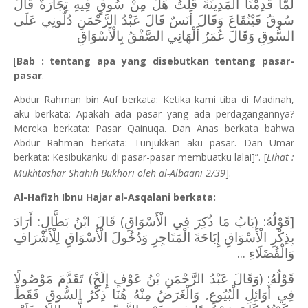
‌لَمَّا قَدِمْنَا الْمَدِينَةَ قُلْتُ هَلْ مِنْ سُوقٍ فِيهِ تِجَارَةٌ قَالَ
سُوقُ قَيْنُقَاعَ وَقَالَ أَنَسٌ قَالَ عَبْدُ الرَّحْمَنِ دُلُّونِي عَلَى
السُّوقِ وَقَالَ عُمَرُ أَلْهَانِي الصَّفْقُ بِالْأَسْوَاقِ
[
Bab : tentang apa yang disebutkan tentang pasar-
pasar
.
Abdur Rahman bin Auf berkata: Ketika kami tiba di Madinah,
aku berkata: Apakah ada pasar yang ada perdagangannya?
Mereka berkata: Pasar Qainuqa. Dan Anas berkata bahwa
Abdur Rahman berkata: Tunjukkan aku pasar. Dan Umar
berkata: Kesibukanku di pasar-pasar membuatku lalai]”. [
Lihat :
Mukhtashar Shahih Bukhori oleh al-Albaani 2/39
].
Al-Hafizh Ibnu Hajar al-Asqalani berkata:
[قَوْلُهُ: (بَابُ مَا ذُكِرَ فِي الْأَسْوَاقِ) قَالَ ابْنُ بَطَّالٍ: أَرَادَ
بِذِكْرِ الْأَسْوَاقِ إِبَاحَةَ الْمَتَاجِرِ وَدُخُولَ الْأَسْوَاقِ لِلْأَشْرَافِ
وَالْفُضَلَاءِ ...
قَوْلُهُ: (وَقَالَ عَبْدُ الرَّحْمَنِ بْنُ عَوْفٍ إِلَخْ) تَقَدَّمَ مَوْصُولًا
فِي أَوَائِلِ الْبُيُوعِ, وَالْغَرَضُ مِنْهُ هُنَا ذِكْرُ السُّوقِ فَقَطْ