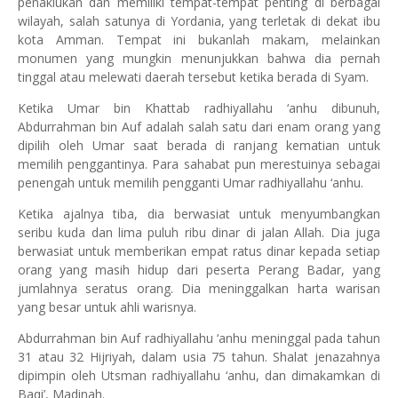
penaklukan dan memiliki tempat-tempat penting di berbagai
wilayah, salah satunya di Yordania, yang terletak di dekat ibu
kota Amman. Tempat ini bukanlah makam, melainkan
monumen yang mungkin menunjukkan bahwa dia pernah
tinggal atau melewati daerah tersebut ketika berada di Syam.
Ketika Umar bin Khattab radhiyallahu ‘anhu dibunuh,
Abdurrahman bin Auf adalah salah satu dari enam orang yang
dipilih oleh Umar saat berada di ranjang kematian untuk
memilih penggantinya. Para sahabat pun merestuinya sebagai
penengah untuk memilih pengganti Umar radhiyallahu ‘anhu.
Ketika ajalnya tiba, dia berwasiat untuk menyumbangkan
seribu kuda dan lima puluh ribu dinar di jalan Allah. Dia juga
berwasiat untuk memberikan empat ratus dinar kepada setiap
orang yang masih hidup dari peserta Perang Badar, yang
jumlahnya seratus orang. Dia meninggalkan harta warisan
yang besar untuk ahli warisnya.
Abdurrahman bin Auf radhiyallahu ‘anhu meninggal pada tahun
31 atau 32 Hijriyah, dalam usia 75 tahun. Shalat jenazahnya
dipimpin oleh Utsman radhiyallahu ‘anhu, dan dimakamkan di
Baqi’, Madinah.