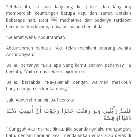
Setelah itu, ia pun langsung ke pasar dan langsung
memperoleh keuntungan berupa keju dan samin. Setelah
ﷺ
beberapa hari, Nabi
melihatnya dan padanya terdapat
berkas-berkas kuning, maka beliau pun bersabda:
“Selamat wahai Abdurrahman.”
Abdurrahman berkata: “Aku telah menikahi seorang wanita
Anshooriyyah.”
Beliau bertanya: “Lalu apa yang kamu berikan padanya?” ia
berkata, “Yaitu emas seberat biji kurma.”
Beliau bersabda: “Rayakanlah dengan walimah meskipun
hanya dengan seekor kambing.”
Lalu Abdurrahman bin ‘Auf berkata:
فَلَقَدْ رَأَيْتُنِي وَلَوْ رَفَعْتُ حَجَرًا رَجَوْتُ أَنْ أُصِيبَ تَحْتَهُ
ذَهَبًا أَوْ فِضَّةً
“ Sungguh Aku melihat diriku, jika seandainya aku mengangkat
batu, dengan harapan agar mendapatkan emas atau perak di