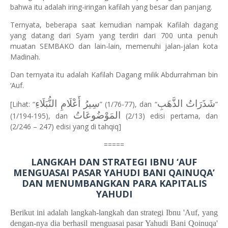
bahwa itu adalah iring-iringan kafilah yang besar dan panjang.
Ternyata, beberapa saat kemudian nampak Kafilah dagang
yang datang dari Syam yang terdiri dari 700 unta penuh
muatan SEMBAKO dan lain-lain, memenuhi jalan-jalan kota
Madinah.
Dan ternyata itu adalah Kafilah Dagang milik Abdurrahman bin
‘Auf.
شَذَرَاتُ الذَّهَبِ
سِيرُ أَعْلَامِ النُّبَلَاءِ
[Lihat: “
” (1/76-77), dan “
”
المَوْضُوعَاتُ
(1/194-195), dan
(2/13) edisi pertama, dan
(2/246 – 247) edisi yang di tahqiq]
=====
LANGKAH DAN STRATEGI IBNU ‘AUF
MENGUASAI PASAR YAHUDI BANI QAINUQA’
DAN MENUMBANGKAN PARA KAPITALIS
YAHUDI
Berikut ini adalah langkah-langkah dan strategi Ibnu 'Auf, yang
dengan-nya dia berhasil menguasai pasar Yahudi Bani Qoinuqa'