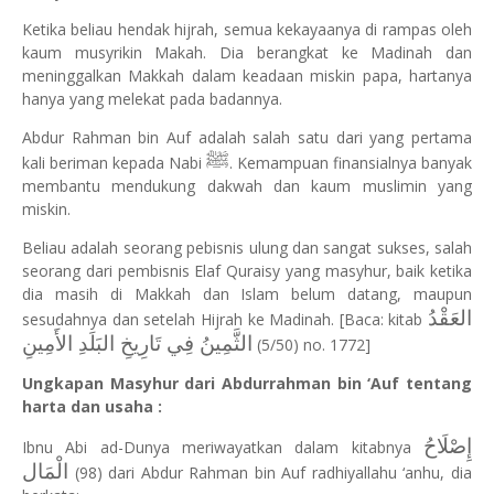
Ketika beliau hendak hijrah, semua kekayaanya di rampas oleh
kaum musyrikin Makah. Dia berangkat ke Madinah dan
meninggalkan Makkah dalam keadaan miskin papa, hartanya
hanya yang melekat pada badannya.
Abdur Rahman bin Auf adalah salah satu dari yang pertama
ﷺ
kali beriman kepada Nabi
. Kemampuan finansialnya banyak
membantu mendukung dakwah dan kaum muslimin yang
miskin.
Beliau adalah seorang pebisnis ulung dan sangat sukses, salah
seorang dari pembisnis Elaf Quraisy yang masyhur, baik ketika
dia masih di Makkah dan Islam belum datang, maupun
العَقْدُ
sesudahnya dan setelah Hijrah ke Madinah.
[Baca: kitab
الثَّمِينُ فِي تَارِيخِ البَلَدِ الأَمِينِ
(5/50) no. 1772]
Ungkapan Masyhur dari Abdurrahman bin ‘Auf tentang
harta dan usaha :
إِصْلَاحُ
Ibnu Abi ad-Dunya meriwayatkan dalam kitabnya
الْمَال
(98) dari Abdur Rahman bin Auf radhiyallahu ‘anhu, dia