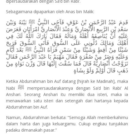
dipersaudarakan dengan Sa’d bin Rabi’.
Sebagaimana dipaparkan oleh Anas bin Malik:
قَدِمَ عَبْدُ الرَّحْمَنِ بْنُ عَوْفٍ فَآخَى النَّبِيُّ ﷺ بَيْنَهُ وَبَيْنَ
سَعْدِ بْنِ الرَّبِيعِ الْأَنْصَارِيِّ وَعِنْدَ الْأَنْصَارِيِّ امْرَأَتَانِ فَعَرَضَ
عَلَيْهِ أَنْ يُنَاصِفَهُ أَهْلَهُ وَمَالَهُ فَقَالَ بَارَكَ اللَّهُ لَكَ فِي
أَهْلِكَ وَمَالِكَ دُلُّونِي عَلَى السُّوقِ فَأَتَى السُّوقَ فَرَبِحَ
شَيْئًا مِنْ أَقِطٍ وَشَيْئًا مِنْ سَمْنٍ فَرَآهُ النَّبِيُّ ﷺ بَعْدَ أَيَّامٍ
وَعَلَيْهِ وَضَرٌ مِنْ صُفْرَةٍ فَقَالَ مَهْيَمْ يَا عَبْدَ الرَّحْمَنِ فَقَالَ
تَزَوَّجْتُ أَنْصَارِيَّةً قَالَ فَمَا سُقْتَ إِلَيْهَا قَالَ وَزْنَ نَوَاةٍ مِنْ
ذَهَبٍ قَالَ أَوْلِمْ وَلَوْ بِشَاةٍ
Ketika Abdurrahman bin Auf datang [hijrah ke Madinah], maka
ﷺ
Nabi
mempersaudarakannya dengan Sa’d bin Rabi’ Al
Anshari. Seorang Anshari itu memiliki dua isteri, maka ia
menawarkan satu isteri dan setengah dari hartanya kepada
Abdurrahman bin Auf.
Namun, Abdurrahman berkata: “Semoga Allah memberkahimu
dalam harta dan juga keluargamu. Cukup engkau tunjukkan
padaku dimanakah pasar.”