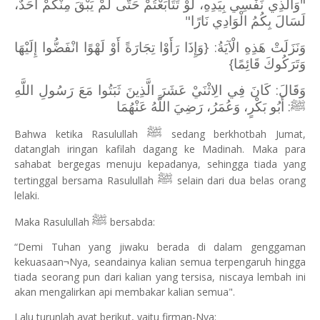
"وَالَّذِي نَفْسِي بِيَدِهِ، لَوْ تَتَابَعْتُمْ حَتَّى لَمْ يَبْقَ مِنْكُمْ أَحَدٌ،
لَسَالَ بِكُمُ الْوَادِي نَارًا"
وَنَزَلَتْ هَذِهِ الْآيَةُ: {وَإِذَا رَأَوْا تِجَارَةً أَوْ لَهْوًا انْفَضُّوا إِلَيْهَا
وَتَرَكُوكَ قَائِمًا}
وَقَالَ: كَانَ فِي الِاثْنَيْ عَشَرَ الَّذِينَ ثَبَتُوا مَعَ رَسُولِ اللَّهِ
ﷺ: أَبُو بَكْرٍ، وَعُمَرُ، رَضِيَ اللَّهُ عَنْهُمَا
ﷺ
Bahwa ketika Rasulullah
sedang berkhotbah Jumat,
datanglah iringan kafilah dagang ke Madinah. Maka para
sahabat bergegas menuju kepadanya, sehingga tiada yang
ﷺ
tertinggal bersama Rasulullah
selain dari dua belas orang
lelaki.
ﷺ
Maka Rasulullah
bersabda:
“Demi Tuhan yang jiwaku berada di dalam genggaman
kekuasaan¬Nya, seandainya kalian semua terpengaruh hingga
tiada seorang pun dari kalian yang tersisa, niscaya lembah ini
akan mengalirkan api membakar kalian semua".
Lalu turunlah ayat berikut, yaitu firman-Nya: