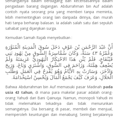
semangatnya dalam berdagang dan kecerdasannya dalam
pengadaan barang dagangan. Abdurrahman bin Auf adalah
contoh nyata seorang pria yang memberi tanpa meminta,
lebih mementingkan orang lain daripada dirinya, dan murah
hati tanpa berharap balasan. Ia adalah salah satu dari sepuluh
sahabat yang dijanjikan surga.
Kemudian Samah Rajab menyebutkan :
أَنَّ عَبْدَ الرَّحْمَنِ بْنَ عَوْفٍ دَخَلَ سُوقَ الْمَدِينَةِ الْمُنَوَّرَةِ
وَعُمْرُهُ ٤٣ سَنَةً، وَكَانَ سُمَّاسِرَةُ السُّوقِ مِنْ يَهُودِ بَنِي
قَيْنُقَاعٍ، فَلَمْ يُثْنِ هَذَا الاحْتِكَارُ الْيَهُودِيُّ عَزِيمَتَهُ وَلَمْ
يُضْعِفْ هِمَّتَهُ، وَزَاحَمَ فِي السُّوقِ، وَاشْتَرَى وَبَاعَ، وَرَبِحَ
وَادَّخَرَ، وَسَارَتْ بِهِ الأَيَّامُ وَهُوَ يُقْدِحُ فِي الْعَمَلِ وَطَلَبِ
الْحَلَالِ، وَعَرَفَ كَيْفَ يَجْمَعُ الْمَالَ وَيُحْسِنُ اسْتِخْدَامَهُ.
Bahwa Abdurrahman bin Auf memasuki pasar Madinah
pada
usia 43 tahun
, di mana para makelar pasar adalah orang-
orang Yahudi dari Bani Qainuqa. Namun, monopoli Yahudi ini
tidak melemahkan tekadnya dan tidak menurunkan
semangatnya. Dia bersaing di pasar, membeli dan menjual,
memperoleh keuntungan dan menabung. Seiring berjalannya