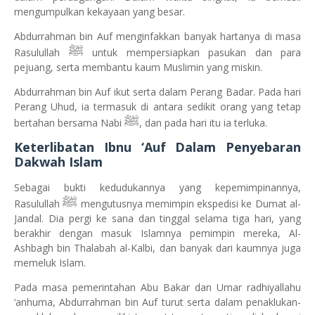
mengumpulkan kekayaan yang besar.
Abdurrahman bin Auf menginfakkan banyak hartanya di masa
ﷺ
Rasulullah
untuk mempersiapkan pasukan dan para
pejuang, serta membantu kaum Muslimin yang miskin.
Abdurrahman bin Auf ikut serta dalam Perang Badar. Pada hari
Perang Uhud, ia termasuk di antara sedikit orang yang tetap
ﷺ
bertahan bersama Nabi
, dan pada hari itu ia terluka.
Keterlibatan Ibnu ‘Auf Dalam Penyebaran
Dakwah Islam
Sebagai bukti kedudukannya yang kepemimpinannya,
ﷺ
Rasulullah
mengutusnya memimpin ekspedisi ke Dumat al-
Jandal. Dia pergi ke sana dan tinggal selama tiga hari, yang
berakhir dengan masuk Islamnya pemimpin mereka, Al-
Ashbagh bin Thalabah al-Kalbi, dan banyak dari kaumnya juga
memeluk Islam.
Pada masa pemerintahan Abu Bakar dan Umar radhiyallahu
‘anhuma, Abdurrahman bin Auf turut serta dalam penaklukan-