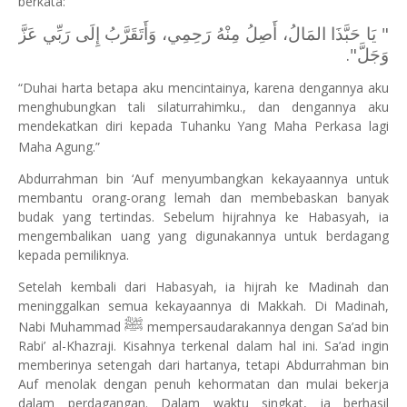
berkata:
" يَا حَبَّذَا المَالُ، أَصِلُ مِنْهُ رَحِمِي، وَأَتَقَرَّبُ إِلَى رَبِّي عَزَّ
وَجَلَّ".
“Duhai harta betapa aku mencintainya, karena dengannya aku
menghubungkan tali silaturrahimku., dan dengannya aku
mendekatkan diri kepada Tuhanku Yang Maha Perkasa lagi
Maha Agung.”
Abdurrahman bin ‘Auf menyumbangkan kekayaannya untuk
membantu orang-orang lemah dan membebaskan banyak
budak yang tertindas. Sebelum hijrahnya ke Habasyah, ia
mengembalikan uang yang digunakannya untuk berdagang
kepada pemiliknya.
Setelah kembali dari Habasyah, ia hijrah ke Madinah dan
meninggalkan semua kekayaannya di Makkah. Di Madinah,
ﷺ
Nabi Muhammad
mempersaudarakannya dengan Sa’ad bin
Rabi’ al-Khazraji. Kisahnya terkenal dalam hal ini. Sa’ad ingin
memberinya setengah dari hartanya, tetapi Abdurrahman bin
Auf menolak dengan penuh kehormatan dan mulai bekerja
dalam perdagangan. Dalam waktu singkat, ia berhasil