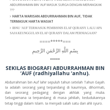
ABDURRAHMAN BIN 'AUF MASUK SURGA DENGAN MERANGKAK
???
HARTA WARISAN ABDURRAHMAN BIN AUF, TIDAK
TERMASUK HARTA WASIAT
IBNU ‘AUF TERMASUK PEMBISNIS ELAF QURAISY. LALU APA
SAJA KEUNGGULAN ELAF QURAISY DALAM PERNIAGAAN?
===*****====
بِسْمِ اللَّهِ الرَّحْمَنِ الرَّحِيمِ
*****
SEKILAS BIOGRAFI
ABDURRAHMAN BIN
‘AUF (radhiyallahu ‘anhu).
Abdurrahman bin Auf lahir sepuluh tahun setelah Tahun Gajah.
Ia adalah seorang yang terpandang di kaumnya, dihormati,
dan seorang pedagang dengan akhlak yang mulia.
Sebagaimana ia terpandang di masa jahiliah, kedudukannya
tetap tinggi dalam Islam. Ia menjadi salah satu dari ahli syuro.