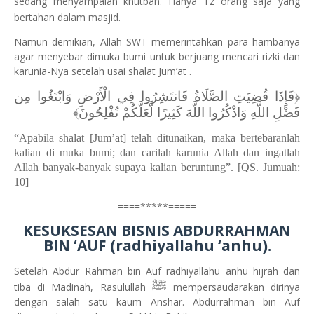
sedang menyampaian khutbah. Hanya 12 orang saja yang
bertahan dalam masjid.
Namun demikian, Allah SWT memerintahkan para hambanya
agar menyebar dimuka bumi untuk berjuang mencari rizki dan
karunia-Nya setelah usai shalat Jum’at .
﴿فَإِذَا قُضِيَتِ الصَّلَاةُ فَانتَشِرُوا فِي الْأَرْضِ وَابْتَغُوا مِن
فَضْلِ اللَّهِ وَاذْكُرُوا اللَّهَ كَثِيرًا لَّعَلَّكُمْ تُفْلِحُونَ﴾
“Apabila shalat [Jum’at] telah ditunaikan, maka bertebaranlah
kalian di muka bumi; dan carilah karunia Allah dan ingatlah
Allah banyak-banyak supaya kalian beruntung”. [QS. Jumuah:
10]
====*****=====
KESUKSESAN BISNIS
ABDURRAHMAN
BIN ‘AUF (radhiyallahu ‘anhu).
Setelah
Abdur Rahman bin Auf radhiyallahu anhu
hijrah dan
ﷺ
tiba di Madinah, Rasulullah
mempersaudarakan dirinya
dengan salah satu kaum Anshar. Abdurrahman bin Auf