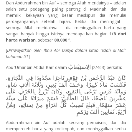
Dan Abdurrahman bin Auf – semoga Allah meridainya – adalah
salah satu pedagang paling penting di Madinah, dan dia
memiliki kekayaan yang besar meskipun dia memulai
perdagangannya setelah hijrah. Ketika dia meninggal –
semoga Allah meridainya – dia meninggalkan harta yang
sangat banyak hingga istrinya mendapatkan bagian
1/8 dari
harta warisan
, sebesar
80.000
”.
[
Diriwayatkan oleh Ibnu Abi Dunya dalam kitab “Islah al-Mal”
halaman 51
].
الِاستِيْعَابُ
Abu ‘Umar bin Abdul-Barr dalam
(2/463) berkata:
كَانَ عَبْدُ الرَّحْمَنِ بْنُ عَوْفٍ تَاجِرًا مَجْدُودًا فِي التِّجَارَةِ،
فَكَسَبَ مَالًا كَثِيرًا، وَخَلَّفَ أَلْفَ بَعِيرٍ، وَثَلَاثَةَ آلَافٍ شَاةٍ،
وَمِائَةَ فَرَسٍ تَرْعَى بِالبَقِيعِ، وَكَانَ يَزْرَعُ بِالجُرْفِ عَلَى
عِشْرِينَ نَاضِحًا، قَالَ الطَّائِيُّ: قَسَمَ مِيرَاثَهُ عَلَى سِتَّةَ
عَشَرَ سَهْمًا، فَبَلَغَ نَصِيبُ كُلِّ امْرَأَةٍ مِنْ نِسَائِهِ، وَهُنَّ
أَرْبَعٌ، ثَمَانِينَ أَلْفَ دِرْهَمٍ!
Abdurrahman bin Auf adalah seorang pembisnis, dan dia
memperoleh harta yang melimpah, dan meninggalkan seribu