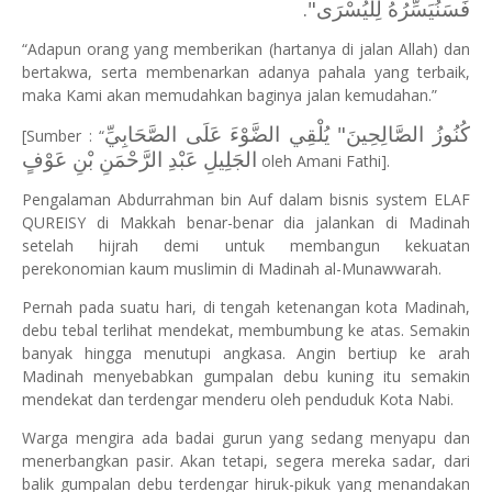
فَسَنُيَسِّرُهُ لِلْيُسْرَى".
“Adapun orang yang memberikan (hartanya di jalan Allah) dan
bertakwa, serta membenarkan adanya pahala yang terbaik,
maka Kami akan memudahkan baginya jalan kemudahan.”
كُنُوزُ الصَّالِحِينَ" يُلْقِي الضَّوْءَ عَلَى الصَّحَابِيِّ
[Sumber : “
الجَلِيلِ عَبْدِ الرَّحْمَنِ بْنِ عَوْفٍ
oleh Amani Fathi].
Pengalaman Abdurrahman bin Auf dalam bisnis system ELAF
QUREISY di Makkah benar-benar dia jalankan di Madinah
setelah hijrah demi untuk membangun kekuatan
perekonomian kaum muslimin di Madinah al-Munawwarah.
Pernah pada suatu hari, di tengah ketenangan kota Madinah,
debu tebal terlihat mendekat, membumbung ke atas. Semakin
banyak hingga menutupi angkasa. Angin bertiup ke arah
Madinah menyebabkan gumpalan debu kuning itu semakin
mendekat dan terdengar menderu oleh penduduk Kota Nabi.
Warga mengira ada badai gurun yang sedang menyapu dan
menerbangkan pasir. Akan tetapi, segera mereka sadar, dari
balik gumpalan debu terdengar hiruk-pikuk yang menandakan