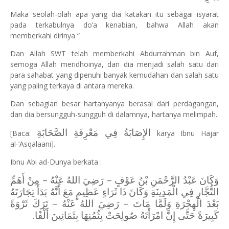
Maka seolah-olah apa yang dia katakan itu sebagai isyarat
pada terkabulnya do’a kenabian, bahwa Allah akan
memberkahi dirinya “
Dan Allah SWT telah memberkahi Abdurrahman bin Auf,
semoga Allah meridhoinya, dan dia menjadi salah satu dari
para sahabat yang dipenuhi banyak kemudahan dan salah satu
yang paling terkaya di antara mereka.
Dan sebagian besar hartanyanya berasal dari perdagangan,
dan dia bersungguh-sungguh di dalamnya, hartanya melimpah.
الإِصَابَةُ فِي مَعْرِفَةِ الصَّحَابَةِ
[Baca:
karya Ibnu Hajar
al-‘Asqalaani].
Ibnu Abi ad-Dunya berkata :
وَكَانَ عَبْدُ الرَّحْمَنِ بْنُ عَوْفٍ – رَضِيَ اللهُ عَنْهُ – مِنْ أَهَمِّ
التُّجَّارِ فِي الْمَدِينَةِ وَكَانَ ذَا ثَرَاءٍ عَظِيمٍ مَعَ أَنَّهُ بَدَأَ تِجَارَتَهُ
بَعْدَ الْهِجْرَةِ وَلَمَّا مَاتَ – رَضِيَ اللهُ عَنْهُ – تَرَكَ ثَرْوَةً
كَبِيرَةً حَتَّى إِنَّ امْرَأَتَهُ صُولِحَتْ بِثُمُنِهَا بِثَمَانِينَ أَلْفًا.