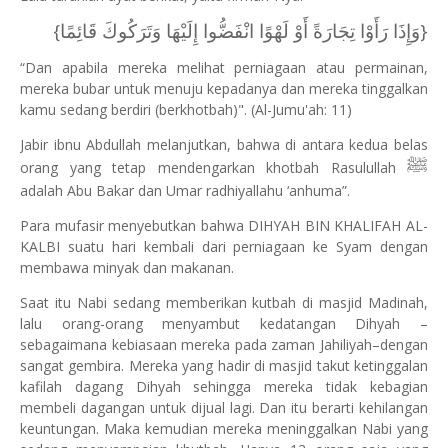
{وَإِذَا رَأَوْا تِجَارَةً أَوْ لَهْوًا انْفَضُّوا إِلَيْهَا وَتَرَكُوكَ قَائِمًا}
“Dan apabila mereka melihat perniagaan atau permainan,
mereka bubar untuk menuju kepadanya dan mereka tinggalkan
kamu sedang berdiri (berkhotbah)". (Al-Jumu'ah: 11)
Jabir ibnu Abdullah melanjutkan, bahwa di antara kedua belas
ﷺ
orang yang tetap mendengarkan khotbah Rasulullah
adalah Abu Bakar dan Umar radhiyallahu ‘anhuma”.
Para mufasir menyebutkan bahwa DIHYAH BIN KHALIFAH AL-
KALBI suatu hari kembali dari perniagaan ke Syam dengan
membawa minyak dan makanan.
Saat itu Nabi sedang memberikan kutbah di masjid Madinah,
lalu orang-orang menyambut kedatangan Dihyah –
sebagaimana kebiasaan mereka pada zaman Jahiliyah–dengan
sangat gembira. Mereka yang hadir di masjid takut ketinggalan
kafilah dagang Dihyah sehingga mereka tidak kebagian
membeli dagangan untuk dijual lagi. Dan itu berarti kehilangan
keuntungan. Maka kemudian mereka meninggalkan Nabi yang