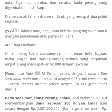
unta, tiga ribu domba, dan seratus kuda perang yang
digembalakan di Al-Baqi’.
Dia bercocok tanam di daerah Juruf, yang terdapat dua puluh
NADLIH.
النَّاضِح
[
: adalah unta, sapi, atau keledai yang digunkan untuk
mengairi perkebunan atau pertanian. Pen]
Ath-Thaa’ii berkata:
Dia membagi harta warisannya menjadi enam belas bagian,
maka bagian dari masing-masing istrinya yang berjumlah
empat orang mendapatkan 80.000 dirham”. [
Selesai
]
ﷺ
[
Pada masa Nabi
12 Dirham setara dengan 1 dinar . Dan
Satu dinar pada masa itu setara dengan 4,25 gram emas murni
. Berarti 80.000 dirham setara dengan 28.333 gram emas
murni
].
Pada saat menjelang Perang Tabuk
, Abdurrahman bin Auf
menyumbangkan
dana sebesar 200 Uqiyah Ema
s atau
setara dengan Rp. 5.281.000.000, jika harga emas murni Rp.