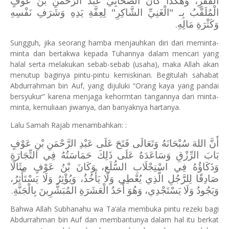
الْفَقْرِ، وَهَكَذَا كَانَ الصَّحَابِيُّ عَبْدُ الرَّحْمَنِ بْنُ عَوْفٍ
الْمُلَقَّبُ بِـ "الْغَنِيِّ الشَّاكِرِ" لِعِفَّةِ يَدِهِ وَشَرَفِ نَفْسِهِ
وَكَثْرَةِ مَالِهِ.
Sungguh, jika seorang hamba menjauhkan diri dari meminta-
minta dan bertakwa kepada Tuhannya dalam mencari yang
halal serta melakukan sebab-sebab (usaha), maka Allah akan
menutup baginya pintu-pintu kemiskinan. Begitulah sahabat
Abdurrahman bin Auf, yang dijuluki “Orang kaya yang pandai
bersyukur” karena menjaga kehormtan tangannya dari minta-
minta, kemuliaan jiwanya, dan banyaknya hartanya.
Lalu Samah Rajab menambahkan: :
أَنَّ اللهَ سُبْحَانَهُ وَتَعَالَى فَتَحَ عَلَى عَبْدِ الرَّحْمَنِ بْنِ عَوْفٍ
بَابَ الرِّزْقِ وَسَاعَدَهُ عَلَى ذَلِكَ حَمَاسَتُهُ فِي التِّجَارَةِ
وَذَكَاؤُهُ فِي اسْتِجْلَابِ السُّلَعِ، وَكَانَ بْنُ عَوْفٍ مِثَالًا
صَادِقًا لِلرَّجُلِ الَّذِي يُعْطِي وَلَا يَأْخُذُ، وَيُؤْثِرُ وَلَا يَسْتَأْثِرُ،
وَيَجُودُ وَلَا يَسْتَجْدِي، وَهُوَ أَحَدُ الْعَشَرَةِ المُبَشَّرِينَ بِالْجَنَّةِ.
Bahwa Allah Subhanahu wa Ta’ala membuka pintu rezeki bagi
Abdurrahman bin Auf dan membantunya dalam hal itu berkat