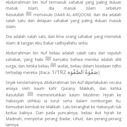
Abdurrahman bin ‘Auf termasuk sahabat yang paling duluan
masuk Islam, dia masuk Islam sebelum
ﷺ
Rasulullah
memasuki DAAR AL-ARQOOM, dan dia adalah
salah satu dari delapan sahabat yang paling duluan masuk
Islam.
Dia adalah salah satu dari lima orang sahabat yang memeluk
Islam di tangan Abu Bakar radhiyallahu ‘anhu.
Abdurrahman bin ‘Auf beliau adalah salah satu dari sepuluh
ﷺ
sahabat, yang Nabi
bersaksi bahwa mereka adalah ahli
ﷺ
surga, dan ketika beliau
wafat, beliau dalam keadaan ridho
صَفْوَةُ الصَّفْوَة 1/192
terhadap mereka. [Baca:
]
Sejak keislamannya, Abdurrahman bin Auf diperlakukan secara
aniaya oleh kaum kafir Quraisy Makkah, dan ketika
ﷺ
Rasulullah
memerintahkan kaum Muslimin Hijrah ke
Habasyah (Afrika) ia turut serta dalam rombongan itu.
Kemudian kembali ke Makkah. Lalu berangkat ke Habasyah tuk
kedua kalinya. Dan pada puncaknya, beliau ikut hijrah ke
Madinah, menyertai perang Badar, Uhud, dan perang-perang
lainnya.