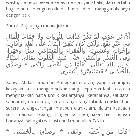
waktu, dia terus bekerja keras mencari yang halal, dan dia tahu
bagaimana mengumpulkan harta dan menggunakannya
dengan baik.
Samah Rajab juga menunjukkan :
أَنَّ بْنَ عَوْفٍ لَمْ يَكُنْ كَدَّاسًا لِلثَّرَوَاتِ وَلَا جَمَّاعًا لِلْمَالِ
فِي غَيْرِ نَفْعٍ، وَلَكِنْ كَانَ يُنْفِقُ الْمَالَ عَلَى أَهْلِهِ وَأَقَارِبِهِ
وَإِخْوَانِهِ وَعَشِيرَتِهِ وَالْفُقَرَاءِ وَالْمَسَاكِينِ سِرًّا وَجَهْرًا،
وَفِي الْعُسْرِ وَالْيُسْرِ، حَتَّى مَلَكَ الْقُلُوبَ بِمَالِهِ، امتِثَالًا
لِقَوْلِ اللهِ تَعَالَى: "فَأَمَّا مَنْ أَعْطَى وَاتَّقَى * وَصَدَّقَ
بِالْحُسْنَى * فَسَنُيَسِّرُهُ لِلْيُسْرَى".
Bahwa Abdurrahman bin Auf bukanlah orang yang menumpuk
kekayaan atau mengumpulkan uang tanpa manfaat, tetapi ia
menginfakkan harta untuk keluarganya, kerabatnya, saudara-
saudaranya, kaumnya, serta orang-orang fakir dan miskin, baik
secara terang-terangan maupun diam-diam, dalam keadaan
sulit maupun lapang, hingga ia menguasai hati dengan
hartanya, sebagai realisasi dari firman Allah Ta’ala:
"فَأَمَّا مَنْ أَعْطَى وَاتَّقَى * وَصَدَّقَ بِالْحُسْنَى *