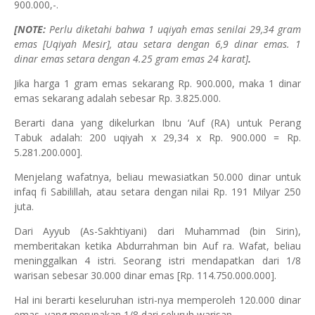
900.000,-.
[NOTE:
Perlu diketahi bahwa 1 uqiyah emas senilai 29,34 gram
emas [Uqiyah Mesir], atau setara dengan 6,9 dinar emas. 1
dinar emas setara dengan 4.25 gram emas 24 karat]
.
Jika harga 1 gram emas sekarang Rp. 900.000, maka 1 dinar
emas sekarang adalah sebesar Rp. 3.825.000.
Berarti dana yang dikelurkan Ibnu ‘Auf (RA) untuk Perang
Tabuk adalah: 200 uqiyah x 29,34 x Rp. 900.000 = Rp.
5.281.200.000].
Menjelang wafatnya, beliau mewasiatkan 50.000 dinar untuk
infaq fi Sabilillah, atau setara dengan nilai Rp. 191 Milyar 250
juta.
Dari Ayyub (As-Sakhtiyani) dari Muhammad (bin Sirin),
memberitakan ketika Abdurrahman bin Auf ra. Wafat, beliau
meninggalkan 4 istri. Seorang istri mendapatkan dari 1/8
warisan sebesar 30.000 dinar emas [Rp. 114.750.000.000].
Hal ini berarti keseluruhan istri-nya memperoleh 120.000 dinar
emas, yang merupakan 1/8 dari seluruh warisan.