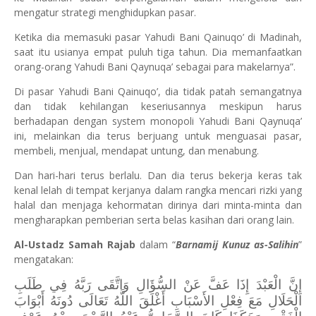
mengatur strategi menghidupkan pasar.
Ketika dia memasuki pasar Yahudi Bani Qainuqo’ di Madinah,
saat itu usianya empat puluh tiga tahun. Dia memanfaatkan
orang-orang Yahudi Bani Qaynuqa’ sebagai para makelarnya”.
Di pasar Yahudi Bani Qainuqo’, dia tidak patah semangatnya
dan tidak kehilangan keseriusannya meskipun harus
berhadapan dengan system monopoli Yahudi Bani Qaynuqa’
ini, melainkan dia terus berjuang untuk menguasai pasar,
membeli, menjual, mendapat untung, dan menabung.
Dan hari-hari terus berlalu. Dan dia terus bekerja keras tak
kenal lelah di tempat kerjanya dalam rangka mencari rizki yang
halal dan menjaga kehormatan dirinya dari minta-minta dan
mengharapkan pemberian serta belas kasihan dari orang lain.
Al-Ustadz Samah Rajab
dalam “
Barnamij Kunuz as-Salihin
”
mengatakan:
إِنَّ الْعَبْدَ إِذَا عَفَّ عَنْ السُّؤَالِ وَاتَّقَى رَبَّهُ فِي طَلَبِ
الْحَلَالِ مَعَ فِعْلِ الأَسْبَابِ أَغْلَقَ اللَّهُ تَعَالَى دُونَهُ أَبْوَابَ