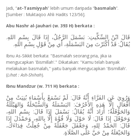
Jadi, “
at-Tasmiyyah
” lebih umum daripada “
basmalah
”.
[Sumber : Muktaqoo Ahli Hadits 123/56].
Abu Nashr al-Jauhari (w. 393 H) berkata :
قَالَ ابْنُ السِّكِّيتِ: بَسْمَلَ الرَّجُلُ، إِذَا قَالَ بِسْمِ اللهِ.
يُقَالُ: قَدْ أَكْثَرْتَ مِنَ البَسْمَلَةِ، أَي مِنْ قَوْلِ بِسْمِ اللهِ.
Ibnu As-Sikkit berkata: "Basmalah seorang pria, jika ia
mengucapkan 'Bismillah'." Dikatakan: "Kamu telah banyak
melakukan basmalah," yaitu banyak mengucapkan 'Bismillah'.
(
Lihat : Ash-Shihah
).
Ibnu Mandzur (w. 711 H) berkata :
وَرُوِيَ عَنِ الفَرَّاءِ أَنَّهُ قَالَ: لَمْ نَسْمَعْ بِأَسْمَاءِ بُنِيَتْ مِنْ
أَفْعَالٍ إِلَّا هَذِهِ الأَحْرُفَ: البَسْمَلَةُ وَالسُّبْحَلَةُ وَالهَيْلَلَةُ
وَالحَوْقَلَةُ؛ أَرَادَ أَنَّهُ يُقَالُ: بَسْمَلَ إِذَا قَالَ: بِسْمِ اللهِ،
وَحَوْقَلَ إِذَا قَالَ: لَا حَوْلَ وَلَا قُوَّةَ إِلَّا بِاللهِ، وَحَمْدَلَ إِذَا
قَالَ: الحَمْدُ لِلهِ، وَجَعْفَلَ جَعْفَلَةً مِنْ جُعِلْتُ فِدَاءَكَ،
وَالحَيْعَلَةُ مِنْ حَيَّ عَلَى الصَّلَاةِ.