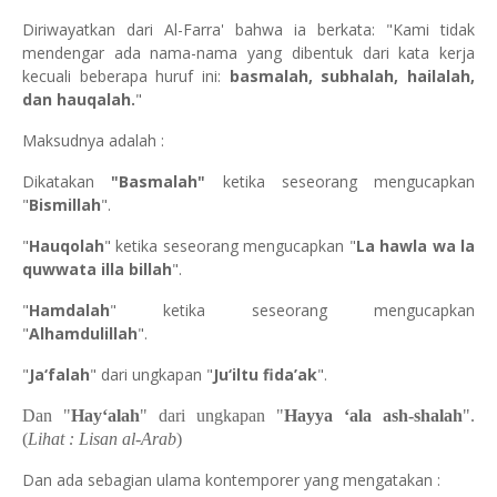
Diriwayatkan dari Al-Farra' bahwa ia berkata: "Kami tidak
mendengar ada nama-nama yang dibentuk dari kata kerja
kecuali beberapa huruf ini:
basmalah, subhalah, hailalah,
dan hauqalah.
"
Maksudnya adalah :
Dikatakan
"Basmalah"
ketika seseorang mengucapkan
"
Bismillah
".
"
Hauqolah
" ketika seseorang mengucapkan "
La hawla wa la
quwwata illa billah
".
"
Hamdalah
" ketika seseorang mengucapkan
"
Alhamdulillah
".
"
Ja‘falah
" dari ungkapan "
Ju‘iltu fida’ak
".
Dan "
Hay‘alah
" dari ungkapan "
Hayya ‘ala ash-shalah
".
(
Lihat :
Lisan al-Arab
)
Dan ada sebagian ulama kontemporer yang mengatakan :