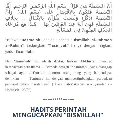
أَنَّ البَسْمَلَةَ هِيَ قَوْلُ: بِسْمِ اللَّهِ الرَّحْمَـٰنِ الرَّحِيمِ. أَمَّا
التَّسْمِيَةُ فَتَكُونُ بِالِاقْتِصَارِ عَلَى (بِسْمِ اللَّهِ). وَأَنَّ
التَّسْمِيَةَ (ذِكْرٌ) وَلَيْسَتْ بِقُرْآنٍ بِالِاتِّفَاقِ ... بِخِلَافِ
البَسْمَلَةِ فَهِيَ آيَةٌ عِندَ القَائِلِينَ بِهَا ... هَـٰذَا مَعَ مُرَاعَاةِ
الخِلَافِ الفِقْهِىِّ فِي المَسْأَلَةِ
"Bahwa “
Basmalah
” adalah ucapan: “
Bismillah al-Rahman
al-Rahim”
. Sedangkan “
Tasmiyah
” hanya dengan ringkas,
yaitu (
Bismillah
).
Dan “
tasmiyah
” itu adalah
dzikir, bukan Al-Qur'an
menurut
kesepakatan para ulama ... Berbeda dengan “
basmalah
”, yang dianggap
sebagai
ayat al-Qur’an
menurut orang-orang yang berpendapat
demikian ... Tentunya ini dengan mempertimbangkan perbedaan
pendapat dalam masalah ini." [ Baca : al-Maktabah asy-Syamilah al-
Hadiitsah 123/56]
====*****=====
HADITS PERINTAH
MENGUCAPKAN "BISMILLAH"