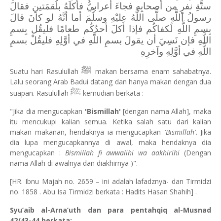
ستَّةِ نفرٍ من أصحابِهِ فجاءَ أعرابيٌّ فأَكلَهُ بلُقمَتينِ فقالَ
رسولُ اللَّهِ صلَّى اللَّهُ عليْهِ وسلَّمَ أما أنَّهُ لو كانَ قالَ
بِسمِ اللَّهِ لَكفاكُم فإذا أَكلَ أحدُكُم طعامًا فليقُل بِسمِ
اللَّهِ فإن نَسِيَ أن يقولَ بسمِ اللَّهِ في أوَّلِهِ فليقُلْ بسمِ
اللَّهِ في أوَّلِهِ وآخرِهِ
ﷺ
Suatu hari Rasulullah
makan bersama enam sahabatnya.
Lalu seorang Arab Badui datang dan hanya makan dengan dua
ﷺ
suapan. Rasulullah
kemudian berkata :
"Jika dia mengucapkan
'Bismillah'
[dengan nama Allah], maka
itu mencukupi kalian semua. Ketika salah satu dari kalian
makan makanan, hendaknya ia mengucapkan
'Bismillah'
. Jika
dia lupa mengucapkannya di awal, maka hendaknya dia
mengucapkan :
Bismillah fi awwalihi wa aakhirihi
(Dengan
nama Allah di awalnya dan diakhirnya )".
[HR. Ibnu Majah no. 2659 – ini adalah lafadznya- dan Tirmidzi
no. 1858 . Abu Isa Tirmidzi berkata : Hadits Hasan Shahih] .
Syu’aib al-Arna’uth dan para pentahqiq al-Musnad
42/43-44 berkata: