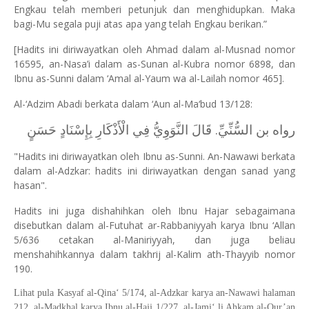
Engkau telah memberi petunjuk dan menghidupkan. Maka
bagi-Mu segala puji atas apa yang telah Engkau berikan.”
[Hadits ini diriwayatkan oleh Ahmad dalam al-Musnad nomor
16595, an-Nasa’i dalam as-Sunan al-Kubra nomor 6898, dan
Ibnu as-Sunni dalam ‘Amal al-Yaum wa al-Lailah nomor 465].
Al-‘Adzim Abadi berkata dalam ‘Aun al-Ma‘bud 13/128:
رواه بن السُّنِّيِّ. قَالَ النَّوَوِيُّ فِي الْأَذْكَارِ بِإِسْنَادٍ حَسَنٍ
"Hadits ini diriwayatkan oleh Ibnu as-Sunni. An-Nawawi berkata
dalam al-Adzkar: hadits ini diriwayatkan dengan sanad yang
hasan".
Hadits ini juga dishahihkan oleh Ibnu Hajar sebagaimana
disebutkan dalam al-Futuhat ar-Rabbaniyyah karya Ibnu ‘Allan
5/636 cetakan al-Maniriyyah, dan juga beliau
menshahihkannya dalam takhrij al-Kalim ath-Thayyib nomor
190.
Lihat pula Kasyaf al-Qina‘ 5/174, al-Adzkar karya an-Nawawi halaman
212, al-Madkhal karya Ibnu al-Hajj 1/227, al-Jami‘ li Ahkam al-Qur’an