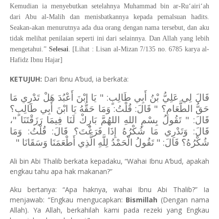
Kemudian ia menyebutkan setelahnya Muhammad bin ar-Ru‘airi‘ah
dari Abu al-Malih dan menisbatkannya kepada pemalsuan hadits.
Seakan-akan menurutnya ada dua orang dengan nama tersebut, dan aku
tidak melihat penilaian seperti ini dari selainnya. Dan Allah yang lebih
mengetahui.”
Selesai
. [Lihat : Lisan al-Mizan 7/135 no. 6785 karya al-
Hafidz Ibnu Hajar]
KETUJUH:
Dari Ibnu A‘bud, ia berkata:
قَالَ لِي عَلِيُّ بْنُ أَبِي طَالِبٍ: " يَا ابْنَ أَعْبُدَ هَلْ تَدْرِي مَا
حَقُّ الطَّعَامِ؟ " قَالَ: قُلْتُ: وَمَا حَقُّهُ يَا ابْنَ أَبِي طَالِبٍ؟
قَالَ: " تَقُولُ بِسْمِ اللهِ اللهُمَّ بَارِكْ لَنَا فِيمَا رَزَقْتَنَا "،
قَالَ: ‌وَتَدْرِي ‌مَا ‌شُكْرُهُ ‌إِذَا ‌فَرَغْتَ؟ قَالَ: قُلْتُ: وَمَا
شُكْرُهُ؟ قَالَ: " تَقُولُ الْحَمْدُ لِلَّهِ الَّذِي أَطْعَمَنَا وَسَقَانَا "
Ali bin Abi Thalib berkata kepadaku, “Wahai Ibnu A‘bud, apakah
engkau tahu apa hak makanan?”
Aku bertanya: “Apa haknya, wahai Ibnu Abi Thalib?” Ia
menjawab: “Engkau mengucapkan:
Bismillah
(Dengan nama
Allah). Ya Allah, berkahilah kami pada rezeki yang Engkau