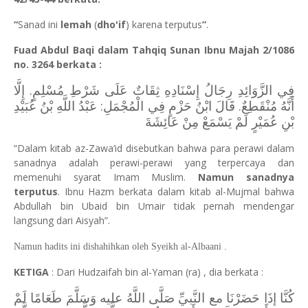
“
Sanad ini
lemah
(
dho'if
) karena terputus
”
.
Fuad Abdul Baqi dalam Tahqiq Sunan Ibnu Majah 2/1086
no. 3264 berkata :
فِي الزَّوَائِدِ رِجَالُ إِسْنَادِهِ ثِقَاتٌ عَلَى شَرْطِ مُسْلِمٍ. إِلَّا
أَنَّهُ مُنْقَطِعٌ. قَالَ ابْنُ حَزْمٍ فِي الْمُجْمَلِ: عَبْدُ اللَّهِ بْنُ عُبَيْدِ
بْنِ عُمَيْرٍ لَمْ يَسْمَعْ مِنْ عَائِشَةَ
“Dalam kitab az-Zawa’id disebutkan bahwa para perawi dalam
sanadnya adalah perawi-perawi yang terpercaya dan
memenuhi syarat Imam Muslim.
Namun sanadnya
terputus
. Ibnu Hazm berkata dalam kitab al-Mujmal bahwa
Abdullah bin Ubaid bin Umair tidak pernah mendengar
langsung dari Aisyah”.
Namun hadits ini dishahihkan oleh Syeikh al-Albaani .
KETIGA
: Dari Hudzaifah bin al-Yaman (ra) , dia berkata :
كُنَّا إذَا حَضَرْنَا مع النَّبيِّ صَلَّى اللَّهُ عليه وَسَلَّمَ طَعَامًا لَمْ