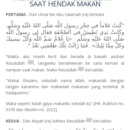
SAAT HENDAK MAKAN
PERTAMA
: Dari Umar bin Abu Salamah (ra) berkata :
"كُنتُ غلاماً في حِجْرِ رسول اللَّه صَلّى اللهُ عَلَيْهِ وسَلَّم،
وكَانتْ يَدِي تَطِيشُ في الصَّحْفَةِ فقال لي رسولُ اللَّه
صَلّى اللهُ عَلَيْهِ وسَلَّم : «يَا غُلامُ سَمِّ اللَّه وَكُلْ بيمينِكَ
وكلْ مِمَّا يَلِيكَ» .
فَمَا زَالَتْ تِلْكَ طِعْمَتِي بَعْدُ ".
“Waktu aku masih kecil dan berada di bawah asuhan
ﷺ
Rasulullah
, tanganku bersileweran ke sana kemari di
ﷺ
nampan saat makan. Maka Rasulullah
bersabda:
"Wahai Ghulam, sebutlah nama Allah, makanlah dengan
tangan kananmu dan makanlah makanan yang terdekat di
hadapanmu."
Maka seperti itulah gaya makanku setelah itu".
[HR. Bukhori no.
5376 dan Muslim no. 2022]
ﷺ
KEDUA
:
Dari Aisyah (ra) bahwa Rasulullah
bersabda: