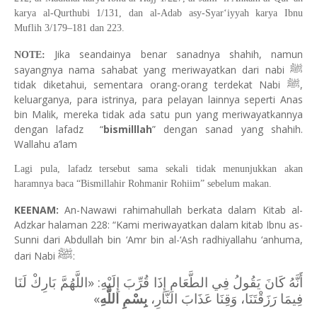
karya al-Qurthubi 1/131, dan al-Adab asy-Syar‘iyyah karya Ibnu
Muflih 3/179–181 dan 223.
Jika seandainya benar sanadnya shahih, namun
NOTE:
ﷺ
sayangnya nama sahabat yang meriwayatkan dari nabi
ﷺ
tidak diketahui, sementara orang-orang terdekat Nabi
,
keluarganya, para istrinya, para pelayan lainnya seperti Anas
bin Malik, mereka tidak ada satu pun yang meriwayatkannya
dengan lafadz “
bismilllah
” dengan sanad yang shahih.
Wallahu a’lam
Lagi pula, lafadz tersebut sama sekali tidak menunjukkan akan
haramnya baca “Bismillahir Rohmanir Rohiim” sebelum makan.
KEENAM:
An-Nawawi rahimahullah berkata dalam Kitab al-
Adzkar halaman 228: “Kami meriwayatkan dalam kitab Ibnu as-
Sunni dari Abdullah bin ‘Amr bin al-‘Ash radhiyallahu ‘anhuma,
ﷺ
dari Nabi
:
أَنَّهُ كَانَ يَقُولُ فِي الطَّعَامِ إِذَا قُرِّبَ إِلَيْهِ: «‌اللَّهُمَّ ‌بَارِكْ ‌لَنَا
»
بِسْمِ ‌اللَّهِ
‌فِيمَا ‌رَزَقْتَنَا، ‌وَقِنَا ‌عَذَابَ ‌النَّارِ، ‌