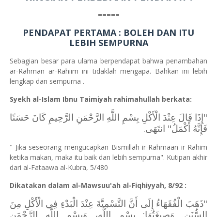
=====
PENDAPAT PERTAMA
: BOLEH DAN ITU
LEBIH SEMPURNA
Sebagian besar para ulama berpendapat bahwa penambahan
ar-Rahman ar-Rahiim ini tidaklah mengapa. Bahkan ini lebih
lengkap dan sempurna .
Syekh al-Islam Ibnu Taimiyah rahimahullah berkata:
"إِذَا قَالَ عِنْدَ الْأَكْلِ بِسْمِ اللَّهِ الرَّحْمَنِ الرَّحِيمِ كَانَ حَسَنًا
فَإِنَّهُ أَكْمَلُ" انتَهَى.
" Jika seseorang mengucapkan Bismillah ir-Rahmaan ir-Rahim
ketika makan, maka itu baik dan lebih sempurna". Kutipan akhir
dari al-Fataawa al-Kubra, 5/480
Dikatakan dalam al-Mawsuu'ah al-Fiqhiyyah, 8/92 :
"ذَهَبَ الْفُقَهَاءُ إِلَى أَنَّ التَّسْمِيَّةَ عِنْدَ الْبَدْءِ فِي الْأَكْلِ مِنَ
السُّنَنِ. وَصِيغَتُهَا: بِسْمِ اللَّهِ، وَبِسْمِ اللَّهِ الرَّحْمَنِ