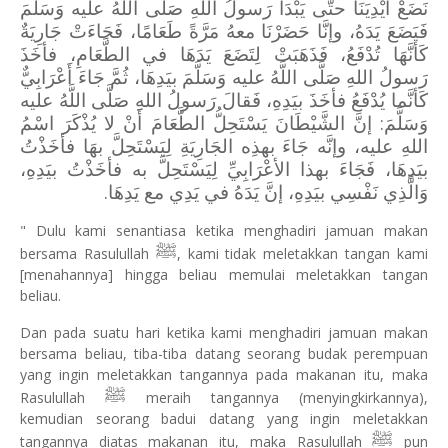
نَضَعْ أَيْدِيَنَا حتَّى يَبْدَأَ رَسولُ اللهِ صَلَّى اللَّهُ عليه وَسَلَّمَ
فَيَضَعَ يَدَهُ، وإنَّا حَضَرْنَا معهُ مَرَّةً طَعَامًا، فَجَاءَتْ جَارِيَةٌ
كَأنَّهَا تُدْفَعُ، فَذَهَبَتْ لِتَضَعَ يَدَهَا في الطَّعَامِ، فأخَذَ
رَسولُ اللهِ صَلَّى اللَّهُ عليه وَسَلَّمَ بيَدِهَا، ثُمَّ جَاءَ أَعْرَابِيٌّ
كَأنَّما يُدْفَعُ فأخَذَ بيَدِهِ، فَقالَ رَسولُ اللهِ صَلَّى اللَّهُ عليه
وَسَلَّمَ: إنَّ الشَّيْطَانَ يَسْتَحِلُّ الطَّعَامَ أَنْ لا يُذْكَرَ اسْمُ
اللهِ عليه، وإنَّه جَاءَ بهذِه الجَارِيَةِ لِيَسْتَحِلَّ بهَا فأخَذْتُ
بيَدِهَا، فَجَاءَ بهذا الأعْرَابِيِّ لِيَسْتَحِلَّ به فأخَذْتُ بيَدِهِ،
وَالَّذِي نَفْسِي بيَدِهِ، إنَّ يَدَهُ في يَدِي مع يَدِهَا.
" Dulu kami senantiasa ketika menghadiri jamuan makan
ﷺ
bersama Rasulullah
, kami tidak meletakkan tangan kami
[menahannya] hingga beliau memulai meletakkan tangan
beliau.
Dan pada suatu hari ketika kami menghadiri jamuan makan
bersama beliau, tiba-tiba datang seorang budak perempuan
yang ingin meletakkan tangannya pada makanan itu, maka
ﷺ
Rasulullah
meraih tangannya (menyingkirkannya),
kemudian seorang badui datang yang ingin meletakkan
ﷺ
tangannya diatas makanan itu, maka Rasulullah
pun