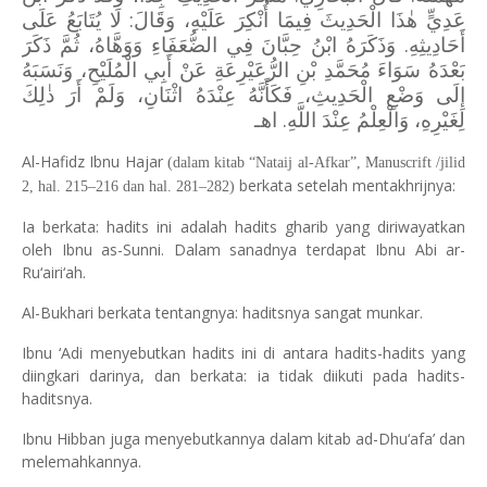
عَدِيٍّ هٰذَا الْحَدِيثَ فِيمَا أُنْكِرَ عَلَيْهِ، وَقَالَ: لَا يُتَابَعُ عَلَى
أَحَادِيثِهِ. وَذَكَرَهُ ابْنُ حِبَّانَ فِي الضُّعَفَاءِ وَوَهَّاهُ، ثُمَّ ذَكَرَ
بَعْدَهُ سَوَاءَ مُحَمَّدِ بْنِ الرُّعَيْرِعَةِ عَنْ أَبِي الْمُلَيْحِ، وَنَسَبَهُ
إِلَى وَضْعِ الْحَدِيثِ، فَكَأَنَّهُ عِنْدَهُ اثْنَانِ، وَلَمْ أَرَ ذٰلِكَ
لِغَيْرِهِ، وَالْعِلْمُ عِنْدَ اللَّهِ. اهـ
Al-Hafidz Ibnu Hajar
(dalam kitab “Nataij al-Afkar”, Manuscrift /jilid
berkata setelah mentakhrijnya:
2, hal. 215–216 dan hal. 281–282)
Ia berkata: hadits ini adalah hadits gharib yang diriwayatkan
oleh Ibnu as-Sunni. Dalam sanadnya terdapat Ibnu Abi ar-
Ru‘airi‘ah.
Al-Bukhari berkata tentangnya: haditsnya sangat munkar.
Ibnu ‘Adi menyebutkan hadits ini di antara hadits-hadits yang
diingkari darinya, dan berkata: ia tidak diikuti pada hadits-
haditsnya.
Ibnu Hibban juga menyebutkannya dalam kitab ad-Dhu‘afa’ dan
melemahkannya.