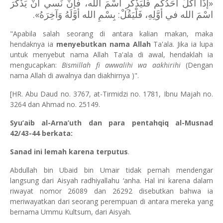
«إذَا أكَلَ أحَدُكُم فَلْيَذْكُرِ اسْمَ الله، فإنْ نَسي أنْ يَذْكُرَ
.
»
اسْمَ الله في أوَّلِهِ، فَلْيَقُلْ: بِسْمِ الله أوَّلَهُ وَآخِرَهُ
"Apabila salah seorang di antara kalian makan, maka
hendaknya ia
menyebutkan nama Allah
Ta'ala. Jika ia lupa
untuk menyebut nama Allah Ta'ala di awal, hendaklah ia
mengucapkan:
Bismillah fi awwalihi wa aakhirihi
(Dengan
nama Allah di awalnya dan diakhirnya )
".
[HR. Abu Daud no. 3767, at-Tirmidzi no. 1781, Ibnu Majah no.
3264 dan Ahmad no. 25149.
Syu’aib al-Arna’uth dan para pentahqiq al-Musnad
42/43-44 berkata:
Sanad ini lemah karena terputus
.
Abdullah bin Ubaid bin Umair tidak pernah mendengar
langsung dari Aisyah radhiyallahu ‘anha. Hal ini karena dalam
riwayat nomor 26089 dan 26292 disebutkan bahwa ia
meriwayatkan dari seorang perempuan di antara mereka yang
bernama Ummu Kultsum, dari Aisyah.