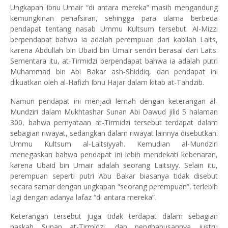
Ungkapan Ibnu Umair “di antara mereka” masih mengandung
kemungkinan penafsiran, sehingga para ulama berbeda
pendapat tentang nasab Ummu Kultsum tersebut. Al-Mizzi
berpendapat bahwa ia adalah perempuan dari kabilah Laits,
karena Abdullah bin Ubaid bin Umair sendiri berasal dari Laits.
Sementara itu, at-Tirmidzi berpendapat bahwa ia adalah putri
Muhammad bin Abi Bakar ash-Shiddiq, dan pendapat ini
dikuatkan oleh al-Hafizh Ibnu Hajar dalam kitab at-Tahdzib.
Namun pendapat ini menjadi lemah dengan keterangan al-
Mundziri dalam Mukhtashar Sunan Abi Dawud jilid 5 halaman
300, bahwa pernyataan at-Tirmidzi tersebut terdapat dalam
sebagian riwayat, sedangkan dalam riwayat lainnya disebutkan:
Ummu Kultsum al-Laitsiyyah. Kemudian al-Mundziri
menegaskan bahwa pendapat ini lebih mendekati kebenaran,
karena Ubaid bin Umair adalah seorang Laitsiyy. Selain itu,
perempuan seperti putri Abu Bakar biasanya tidak disebut
secara samar dengan ungkapan “seorang perempuan”, terlebih
lagi dengan adanya lafaz “di antara mereka”.
Keterangan tersebut juga tidak terdapat dalam sebagian
naskah Sunan at-Tirmidzi, dan penghapusannya justru