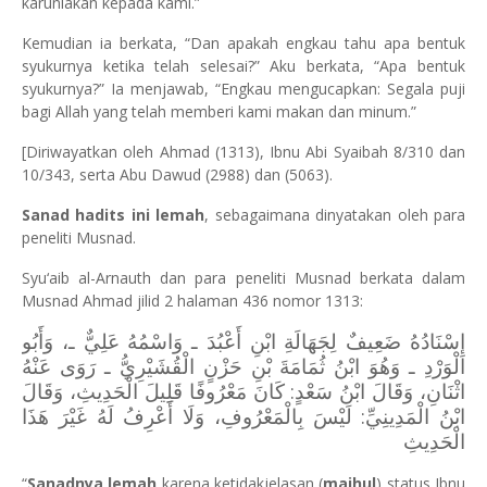
karuniakan kepada kami.”
Kemudian ia berkata, “Dan apakah engkau tahu apa bentuk
syukurnya ketika telah selesai?” Aku berkata, “Apa bentuk
syukurnya?” Ia menjawab, “Engkau mengucapkan: Segala puji
bagi Allah yang telah memberi kami makan dan minum.”
[Diriwayatkan oleh Ahmad (1313), Ibnu Abi Syaibah 8/310 dan
10/343, serta Abu Dawud (2988) dan (5063).
Sanad hadits ini lemah
, sebagaimana dinyatakan oleh para
peneliti Musnad.
Syu‘aib al-Arnauth dan para peneliti Musnad berkata dalam
Musnad Ahmad jilid 2 halaman 436 nomor 1313:
إِسْنَادُهُ ضَعِيفٌ لِجَهَالَةِ ابْنِ أَعْبُدَ ـ وَاسْمُهُ عَلِيٌّ ـ، وَأَبُو
الْوَرْدِ ـ وَهُوَ ابْنُ ثُمَامَةَ بْنِ حَزْنٍ الْقُشَيْرِيُّ ـ رَوَى عَنْهُ
اثْنَانِ، وَقَالَ ابْنُ سَعْدٍ: كَانَ مَعْرُوفًا قَلِيلَ الْحَدِيثِ، وَقَالَ
ابْنُ الْمَدِينِيِّ: لَيْسَ بِالْمَعْرُوفِ، وَلَا أَعْرِفُ لَهُ غَيْرَ هَذَا
الْحَدِيثِ
“
Sanadnya lemah
karena ketidakjelasan (
majhul
) status Ibnu