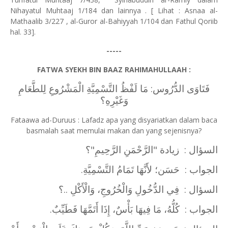
Nihayatul Muhtaaj 1/184 dan lainnya . [ Lihat : Asnaa al-
Mathaalib 3/227 , al-Guror al-Bahiyyah 1/104 dan Fathul Qoriib
hal. 33].
-----
FATWA SYEKH BIN BAAZ RAHIMAHULLAAH :
فَتَاوَى الدُّرُوس: مَا لَفْظُ التَّسْمِيَّةِ الْمَشْرُوعِ لِلطَّعَامِ
وَغَيْرِهِ؟
Fataawa ad-Duruus : Lafadz apa yang disyariatkan dalam baca
basmalah saat memulai makan dan yang sejenisnya?
السؤال : زيادة "الرَّحْمَنِ الرَّحِيمِ"؟
الجواب : حَسَن؛ لأَنَّهَا تَمَامُ التَّسْمِيَّةِ.
السؤال : فِي الدُّخُولِ وَالْخُرُوجِ، وَالْأَكْلِ ..؟
الجواب : كُلُّهُ، مَا فِيهَا بَأْسٌ، إِذَا أَتَمَّهَا فَطَيِّبٌ.