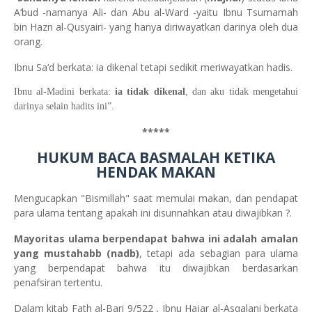
A‘bud -namanya Ali- dan Abu al-Ward -yaitu Ibnu Tsumamah
bin Hazn al-Qusyairi- yang hanya diriwayatkan darinya oleh dua
orang.
Ibnu Sa‘d berkata: ia dikenal tetapi sedikit meriwayatkan hadis.
Ibnu al-Madini berkata:
ia tidak dikenal
, dan aku tidak mengetahui
darinya selain hadits ini”.
*****
HUKUM BACA BASMALAH KETIKA
HENDAK MAKAN
Mengucapkan "Bismillah" saat memulai makan, dan pendapat
para ulama tentang apakah ini disunnahkan atau diwajibkan ?.
Mayoritas ulama berpendapat bahwa ini adalah amalan
yang mustahabb (nadb)
, tetapi ada sebagian para ulama
yang berpendapat bahwa itu diwajibkan berdasarkan
penafsiran tertentu.
Dalam kitab Fath al-Bari 9/522 , Ibnu Hajar al-Asqalani berkata