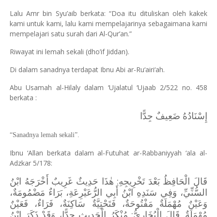
Lalu Amr bin Syu’aib berkata: “Doa itu dituliskan oleh kakek
kami untuk kami, lalu kami mempelajarinya sebagaimana kami
mempelajari satu surah dari Al-Qur’an.”
Riwayat ini lemah sekali (dho’if Jiddan).
Di dalam sanadnya terdapat Ibnu Abi ar-Ru‘airi‘ah.
Abu Usamah al-Hilaly dalam ‘Ujalatul ‘Ujaab 2/522 no. 458
berkata :
إِسْنَادُهُ ضَعِيفٌ جِدًّا
“Sanadnya lemah sekali”.
Ibnu ‘Allan berkata dalam al-Futuhat ar-Rabbaniyyah ‘ala al-
Adzkar 5/178:
هٰذَا حَدِيثٌ غَرِيبٌ أَخْرَجَهُ ابْنُ
:
قَالَ الْحَافِظُ بَعْدَ تَخْرِيجِهِ
السُّنِّيِّ، وَفِي سَنَدِهِ ابْنُ أَبِي الرُّعَيْرِعَةِ، بَرَاءٌ مَضْمُومَةٌ،
وَعَيْنٌ مُهْمَلَةٌ مَفْتُوحَةٌ، فَتَحْتِيَّةٌ سَاكِنَةٌ، فَرَاءٌ، فَعَيْنٌ
مُهْمَلَةٌ. قَالَ الْبُخَارِيُّ: مُنْكَرُ الْحَدِيثِ جِدًّا، وَقَدْ ذَكَرَ ابْنُ