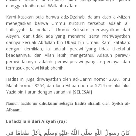
dianggap lebih tepat. Wallaahu a’lam.
Kami katakan pula bahwa adz-Dzahabi dalam kitab al-Mizan
menegaskan bahwa Ummu Kultsum tersebut adalah al-
Laitsiyyah. Ia berkata: Ummu Kultsum meriwayatkan dari
Aisyah, dan tidak ada yang menamai serta meriwayatkan
darinya kecuali Abdullah bin Ubaid bin Umair. Kami katakan:
dengan demikian, ia adalah perawi yang tidak diketahui
keadaannya, dan Allah lebih mengetahui. Adapun perawi-
perawi lainnya adalah perawi-perawi yang terpercaya dan
termasuk perawi kitab shahih.
Hadits ini juga diriwayatkan oleh ad-Darimi nomor 2020, Ibnu
Majah nomor 3264, dan Ibnu Hibban nomor 5214 melalui jalur
Yazid bin Harun dengan sanad ini. [
SELESAI
]
Namun hadits ini
dihukumi sebagai hadits shahih
oleh
Syekh al-
Albaani
.
Lafadz lain dari Aisyah (ra) :
كانَ رسولُ اللَّهِ صلَّى اللَّهُ عليْهِ وسلَّمَ يأكلُ طعامًا في