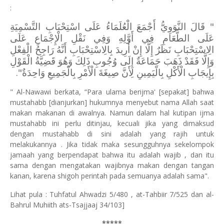
:
" قَالَ النَّوَوِيُّ أَجْمَعَ الْعُلَمَاءُ عَلَى اسْتِحْبَابِ التَّسْمِيَةِ
عَلَى الطَّعَامِ فِي أَوَّلِهِ وَفِي نَقْلِ الْإِجْمَاعِ عَلَى
الِاسْتِحْبَابِ نَظَرٌ ‌إِلَّا ‌إِنْ ‌أُرِيدَ ‌بِالِاسْتِحْبَابِ ‌أَنَّهُ ‌رَاجِحُ ‌الْفِعْلِ
‌وَإِلَّا ‌فَقَدْ ‌ذَهَبَ ‌جَمَاعَةٌ ‌إِلَى ‌وُجُوبِ ذَلِكَ وَهُوَ قَضِيَّةُ الْقَوْلِ
بِإِيجَابِ الْأَكْلِ بِالْيَمِينِ لِأَنَّ صِيغَةَ الْأَمْرِ بِالْجَمِيعِ وَاحِدَةٌ".
" Al-Nawawi berkata, “Para ulama berijma' [sepakat] bahwa
mustahabb [dianjurkan] hukumnya menyebut nama Allah saat
makan makanan di awalnya. Namun dalam hal kutipan ijma
mustahabb ini perlu ditinjau, kecuali jika yang dimaksud
dengan mustahabb di sini adalah yang rajih untuk
melakukannya . Jika tidak maka sesungguhnya sekelompok
jamaah yang berpendapat bahwa itu adalah wajib , dan itu
sama dengan mengatakan wajibnya makan dengan tangan
kanan, karena shigoh perintah pada semuanya adalah sama".
Lihat pula : Tuhfatul Ahwadzi 5/480 , at-Tahbiir 7/525 dan al-
Bahrul Muhiith ats-Tsajjaaj 34/103]
*****