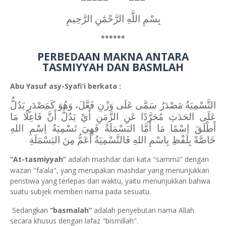
بِسْمِ اللَّهِ الرَّحْمَٰنِ الرَّحِيمِ
******
PERBEDAAN MAKNA ANTARA
TASMIYYAH DAN BASMLAH
Abu Yasuf asy-Syafi’i berkata :
التَّسْمِيَةُ مَصْدَرُ سَمَّى عَلَى وَزْنِ فَعَّلَ، وَهُوَ كَمَصْدَرٍ يَدُلُّ
عَلَى الحَدَثِ مُجَرَّدًا عَنِ الزَّمَنِ أَيْ يَدُلُّ أَنَّ فَاعِلًا مَا
أَطْلَقَ اِسْمًا مَا أَمَّا البَسْمَلَةُ فَهِيَ تَسْمِيَةُ اِسْمِ اللهِ
خَاصَّةً بِلَفْظِ بِاسْمِ اللهِ فَالتَّسْمِيَةُ أَعَمُّ مِنَ البَسْمَلَةِ
“At-tasmiyyah”
adalah mashdar dari kata "samm
" dengan
ā
wazan "fa’ala", yang merupakan mashdar yang menunjukkan
peristiwa yang terlepas dari waktu, yaitu menunjukkan bahwa
suatu subjek memberi nama pada sesuatu.
Sedangkan
“basmalah”
adalah penyebutan nama Allah
secara khusus dengan lafaz "bismillah".