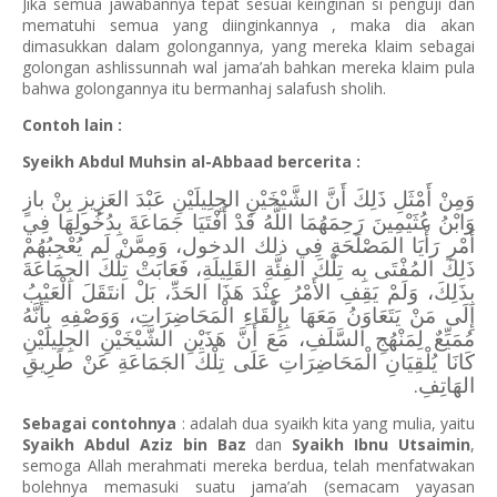
Jika semua jawabannya tepat sesuai keinginan si penguji dan
mematuhi semua yang diinginkannya , maka dia akan
dimasukkan dalam golongannya, yang mereka klaim sebagai
golongan ashlissunnah wal jama’ah bahkan mereka klaim pula
bahwa golongannya itu bermanhaj salafush sholih.
Contoh lain :
Syeikh Abdul Muhsin al-Abbaad bercerita :
وَمِنْ أَمْثَلِ ذَلِكَ أَنَّ الشَّيْخَيْنِ الجِلِيلَيْنِ عَبْدَ العَزِيزِ بِنْ بازٍ
وَابْنُ عُثَيْمِينَ رَحِمَهُمَا اللَّهُ قَدْ أَفْتَيَا جَمَاعَةَ بِدُخُولِهَا فِي
أَمْرِ رَأْيَا المَصْلَحَةِ فِي ذلك الدخول، وَمِمَّنْ لَم يُعْجِبُهُمْ
ذَلِكَ المُفْتَى بِه تِلْكَ الفِئَّةِ القَلِيلَةِ، فَعَابَتْ تِلْكَ الجِمَاعَةَ
بِذَلِكَ، وَلَمْ يَقِفِ الأَمْرُ عِنْدَ هَذَا الحَدِّ، بَلْ انتَقَلَ الْعَيْبُ
إِلَى مَنْ يَتَعَاوَنُ مَعَهَا بِإِلْقَاءِ الْمَحَاضِرَاتِ، وَوَصْفِهِ بِأَنَّهُ
مُمَيِّعٌ لِمَنْهُجِ السَّلَفِ، مَعَ أَنَّ هَذَيْنِ الشَّيْخَيْنِ الجِلِيلَيْنِ
كَانَا يُلْقِيَانِ الْمَحَاضِرَاتِ عَلَى تِلْكَ الجَمَاعَةِ عَنْ طَرِيقِ
الهَاتِفِ.
Sebagai contohnya
: adalah dua syaikh kita yang mulia, yaitu
Syaikh Abdul Aziz bin Baz
dan
Syaikh Ibnu Utsaimin
,
semoga Allah merahmati mereka berdua, telah menfatwakan
bolehnya memasuki suatu jama’ah (semacam yayasan