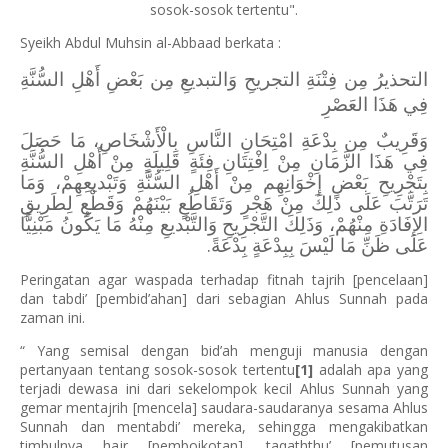
sosok-sosok tertentu".
Syeikh Abdul Muhsin al-Abbaad berkata :
التحذيرُ مِن فِتْنَةِ التجريحِ وَالتبديعِ مِن بَعْضِ أَهْلِ السُّنَّةِ
فِي هَذَا العَصْرِ
وَقَرِيبٌ مِن بِدْعَةِ امْتِحَانِ النَّاسِ بِالْأَشْخَاصِ، مَا حَصَلَ
فِي هَذَا الزَّمَانِ مِنْ اِفْتِتَانِ فِئَةٍ قَلِيلَةٍ مِنْ أَهْلِ السُّنَّةِ
بِتَجْرِيحِ بَعْضِ إِخْوَانِهِم مِنْ أَهْلِ السُّنَّةِ وَتَبْديعِهِمْ، وَمَا
تَرَتَّبَ عَلَى ذَلِكَ مِنْ هَجْرٍ وَتَقَاطُعٍ بَيْنَهُمْ وَقَطْعِ لِطَرِيقِ
الِإفَادَةِ مِنْهُمْ، وَذَلِكَ التَّجْرِيحِ وَالتَّبْديعِ مِنْهُ مَا يَكُونُ مَبْنِيًّا
عَلَى ظَنِّ مَا لَيْسَ بِبِدْعَةٍ بِدْعَةً.
Peringatan agar waspada terhadap fitnah tajrih [pencelaan]
dan tabdi’ [pembid’ahan] dari sebagian Ahlus Sunnah pada
zaman ini.
“ Yang semisal dengan bid’ah menguji manusia dengan
pertanyaan tentang sosok-sosok tertentu
[1]
adalah apa yang
terjadi dewasa ini dari sekelompok kecil Ahlus Sunnah yang
gemar mentajrih [mencela] saudara-saudaranya sesama Ahlus
Sunnah dan mentabdi’ mereka, sehingga mengakibatkan
timbulnya hajr [pemboikotan], taqaththu’ [pemutusan