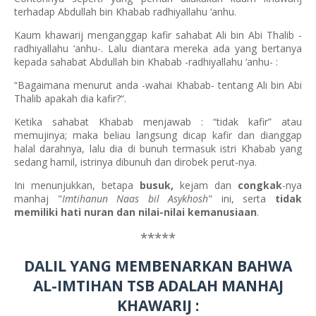
terhadap Abdullah bin Khabab radhiyallahu ‘anhu.
Kaum khawarij menganggap kafir sahabat Ali bin Abi Thalib -
radhiyallahu ‘anhu-. Lalu diantara mereka ada yang bertanya
kepada sahabat Abdullah bin Khabab -radhiyallahu ‘anhu- :
“Bagaimana menurut anda -wahai Khabab- tentang Ali bin Abi
Thalib apakah dia kafir?“.
Ketika sahabat Khabab menjawab : “tidak kafir” atau
memujinya; maka beliau langsung dicap kafir dan dianggap
halal darahnya, lalu dia di bunuh termasuk istri Khabab yang
sedang hamil, istrinya dibunuh dan dirobek perut-nya.
Ini menunjukkan, betapa
busuk,
kejam dan
congkak
-nya
manhaj "
Imtihanun Naas bil Asykhosh
" ini, serta
tidak
memiliki hati nuran dan nilai-nilai kemanusiaan
.
*****
DALIL YANG MEMBENARKAN BAHWA
AL-IMTIHAN TSB ADALAH MANHAJ
KHAWARIJ :