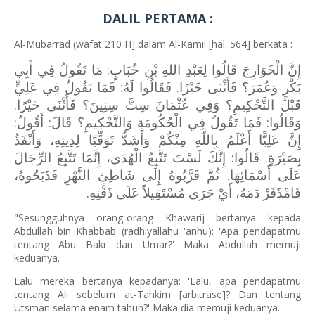
DALIL PERTAMA :
Al-Mubarrad (wafat 210 H] dalam Al-Kamil [hal. 564] berkata :
إِنَّ الْخَوَارِجَ قَالُوا لِعَبْدِ اللهِ بْنِ خُبَابٍ: مَا تَقُولُ فِي أَبِي
بَكْرٍ وَعُمَرَ؟ فَأَثْنَى خَيْرًا. فَقَالُوا لَهُ: فَمَا تَقُولُ فِي عَلِيٍّ
قَبْلَ التَّحْكِيمِ؟ وَفِي عُثْمَانَ سِتَّ سِنِينَ؟ فَأَثْنَى خَيْرًا.
وَقَالُوا: فَمَا تَقُولُ فِي الْحُكُومَةِ وَالتَّحْكِيمِ؟ قَالَ: أَقُولُ:
إِنَّ عَلِيًّا أَعْلَمُ بِاللَّهِ مِنْكُمْ وَأَشَدُّ تَوَقِّيًا لِدِينِهِ، وَأَنْفَذُ
بِصَيْرَةٍ. قَالُوا: إِنَّكَ لَسْتَ تَتَّبِعُ الْهُدَى، إِنَّمَا تَتَّبِعُ الرِّجَالَ
عَلَى أَسْمَائِهَا. ثُمَّ قَرَّبُوهُ إِلَى شَاطِئِ النَّهْرِ فَذَبَحُوهُ،
فَامْذَفَرْ دَمَهُ، أَيْ جَرَى مُسْتَقِيلاً عَلَى ذَقْنِهِ.
"Sesungguhnya orang-orang Khawarij bertanya kepada
Abdullah bin Khabbab (radhiyallahu 'anhu): 'Apa pendapatmu
tentang Abu Bakr dan Umar?' Maka Abdullah memuji
keduanya.
Lalu mereka bertanya kepadanya: 'Lalu, apa pendapatmu
tentang Ali sebelum at-Tahkim [arbitrase]? Dan tentang
Utsman selama enam tahun?' Maka dia memuji keduanya.