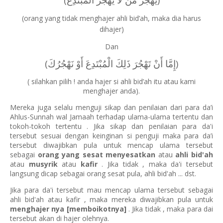
(orang yang tidak menghajer ahli bid’ah, maka dia harus
dihajer)
Dan
(إِمَّا أَنْ تَهْجُرَ ذَلِكَ الْمُبْتَدِعَ أَوْ نَهْجُرُكَ)
( silahkan pilih ! anda hajer si ahli bid’ah itu atau kami
menghajer anda).
Mereka juga selalu menguji sikap dan penilaian dari para da’i
Ahlus-Sunnah wal Jamaah terhadap ulama-ulama tertentu dan
tokoh-tokoh tertentu .
Jika sikap dan penilaian para da'i
tersebut sesuai dengan keinginan si penguji maka para da’i
tersebut diwajibkan pula untuk mencap ulama tersebut
sebagai
orang yang sesat menyesatkan
atau
ahli bid'ah
atau
musyrik
atau
kafir
. Jika tidak , maka da'i tersebut
langsung dicap sebagai orang sesat pula, ahli bid'ah ... dst.
Jika para da'i tersebut mau mencap ulama tersebut sebagai
ahli bid'ah atau kafir , maka mereka diwajibkan pula untuk
menghajer nya [memboikotnya]
. Jika tidak , maka para dai
tersebut akan di hajer olehnya.