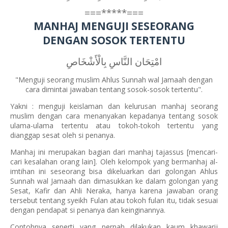
===*****===
MANHAJ MENGUJI SESEORANG
DENGAN SOSOK TERTENTU
امْتِحَان النَّاسِ بِالْأَشْخَاصِ
"Menguji
seorang muslim Ahlus Sunnah wal Jamaah dengan
cara dimintai jawaban tentang sosok-sosok tertentu".
Yakni : menguji keislaman dan kelurusan manhaj seorang
muslim dengan cara menanyakan kepadanya tentang sosok
ulama-ulama tertentu atau tokoh-tokoh tertentu yang
dianggap sesat oleh si penanya.
Manhaj ini merupakan bagian dari manhaj tajassus [mencari-
cari kesalahan orang lain]. Oleh kelompok yang bermanhaj al-
imtihan ini seseorang bisa dikeluarkan dari golongan Ahlus
Sunnah wal Jamaah dan dimasukkan ke dalam golongan yang
Sesat, Kafir dan Ahli Neraka, hanya karena jawaban orang
tersebut tentang syeikh Fulan atau tokoh fulan itu, tidak sesuai
dengan pendapat si penanya dan keinginannya.
Contohnya seperti yang pernah dilakukan kaum khawarij