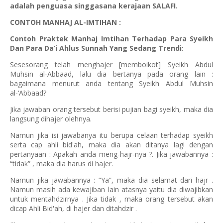
adalah penguasa singgasana kerajaan SALAFI.
CONTOH MANHAJ AL-IMTIHAN :
Contoh Praktek Manhaj Imtihan Terhadap Para Syeikh
Dan Para Da’i Ahlus Sunnah Yang Sedang Trendi:
Sesesorang telah menghajer [memboikot] Syeikh Abdul
Muhsin al-Abbaad, lalu dia bertanya pada orang lain :
bagaimana menurut anda tentang Syeikh Abdul Muhsin
al-‘Abbaad?
Jika jawaban orang tersebut berisi pujian bagi syeikh, maka dia
langsung dihajer olehnya.
Namun jika isi jawabanya itu berupa celaan terhadap syeikh
serta cap ahli bid'ah, maka dia akan ditanya lagi dengan
pertanyaan : Apakah anda meng-hajr-nya ?. Jika jawabannya :
“tidak” , maka dia harus di hajer.
Namun jika jawabannya : “Ya”, maka dia selamat dari hajr .
Namun masih ada kewajiban lain atasnya yaitu dia diwajibkan
untuk mentahdzirnya . Jika tidak , maka orang tersebut akan
dicap Ahli Bid'ah, di hajer dan ditahdzir .