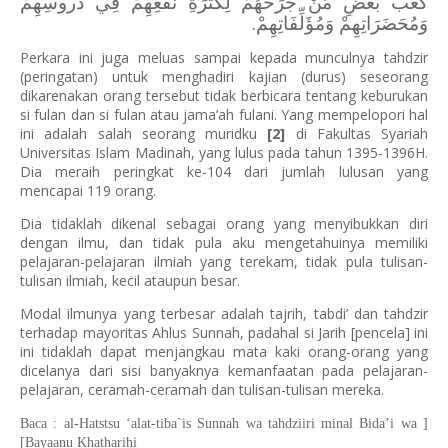
كَعْبَ بَعْضِ مَنْ جَرَحَهُمْ لِكَثْرَةِ نَفْعِهِمْ فِي دُروسِهِمْ
وَمُحَضَرَاتِهِمْ وَمُؤَلِّفَاتِهِمْ.
Perkara ini juga meluas sampai kepada munculnya tahdzir
(peringatan) untuk menghadiri kajian (durus) seseorang
dikarenakan orang tersebut tidak berbicara tentang keburukan
si fulan dan si fulan atau jama’ah fulani. Yang mempelopori hal
ini adalah salah seorang muridku
[2]
di Fakultas Syariah
Universitas Islam Madinah, yang lulus pada tahun 1395-1396H.
Dia meraih peringkat ke-104 dari jumlah lulusan yang
mencapai 119 orang.
Dia tidaklah dikenal sebagai orang yang menyibukkan diri
dengan ilmu, dan tidak pula aku mengetahuinya memiliki
pelajaran-pelajaran ilmiah yang terekam, tidak pula tulisan-
tulisan ilmiah, kecil ataupun besar.
Modal ilmunya yang terbesar adalah tajrih, tabdi’ dan tahdzir
terhadap mayoritas Ahlus Sunnah, padahal si Jarih [pencela] ini
ini tidaklah dapat menjangkau mata kaki orang-orang yang
dicelanya dari sisi banyaknya kemanfaatan pada pelajaran-
pelajaran, ceramah-ceramah dan tulisan-tulisan mereka.
[ Baca : al-Hatstsu ‘alat-tiba`is Sunnah wa tahdziiri minal Bida’i wa
Bayaanu Khatharihi]