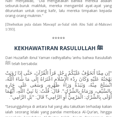
Nafi' menjawab, "Dia mengatakan bahwa mereka adalah
seburuk-buruk makhluk, mereka mengambil ayat-ayat yang
diturunkan untuk orang kafir, lalu mereka timpakan kepada
orang-orang mukmin."
[Disebutkan pula dalam Mawaqif as-Salaf oleh Abu Sahl al-Mahrawi
1/393].
*****
KEKHAWATIRAN RASULULLAH
ﷺ
Dari Huzaifah ibnul Yaman radhiyallahu ‘anhu bahwa Rasulullah
ﷺ
telah bersabda:
"إن مِمَّا أَتَخَوَّفُ عَلَيْكُمْ رجُل قَرَأَ الْقُرْآنَ، حَتَّى إِذَا رُؤِيَتْ
بَهْجَتُهُ عَلَيْهِ وَكَانَ رِدْء الْإِسْلَامِ اعْتَرَاهُ إِلَى مَا شَاءَ اللَّهُ،
انْسَلَخَ مِنْهُ، وَنَبَذَهُ وَرَاءَ ظَهْرِهِ، وَسَعَى عَلَى جَارِهِ
بِالسَّيْفِ، وَرَمَاهُ بِالشِّرْكِ". قَالَ: قُلْتُ: يَا نَبِيَّ اللَّهِ، أَيُّهُمَا
أَوْلَى بِالشِّرْكِ: الْمَرْمِيُّ أَوِ الرَّامِي؟ قَالَ: "بَلِ الرَّامِي".
“Sesungguhnya di antara hal yang aku takutkan terhadap kalian
ialah seorang lelaki yang pandai membaca Al-Qur’an, hingga