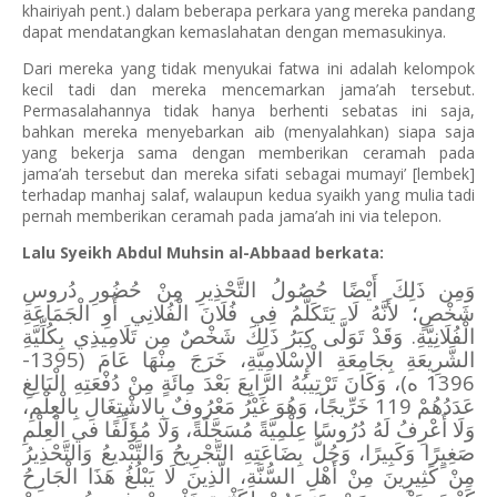
khairiyah pent.) dalam beberapa perkara yang mereka pandang
dapat mendatangkan kemaslahatan dengan memasukinya.
Dari mereka yang tidak menyukai fatwa ini adalah kelompok
kecil tadi dan mereka mencemarkan jama’ah tersebut.
Permasalahannya tidak hanya berhenti sebatas ini saja,
bahkan mereka menyebarkan aib (menyalahkan) siapa saja
yang bekerja sama dengan memberikan ceramah pada
jama’ah tersebut dan mereka sifati sebagai mumayi’ [lembek]
terhadap manhaj salaf, walaupun kedua syaikh yang mulia tadi
pernah memberikan ceramah pada jama’ah ini via telepon.
Lalu
Syeikh Abdul Muhsin al-Abbaad berkata:
وَمِن ذَلِكَ أَيْضًا حُصُولُ التَّحْذِيرِ مِنْ حُضُورِ دُروسِ
شَخْصٍ؛ لأَنَّهُ لَا يَتَكَلَّمُ فِي فُلَانَ الْفُلانِي أَوِ الْجَمَاعَةِ
الْفُلَانِيَّةِ. وَقَدْ تَوَلَّى كِبَرُ ذَلِكَ شَخْصٌ مِن تَلَامِيذِي بِكُلِّيَّةِ
الشَّرِيعَةِ بِجَامِعَةِ الْإِسْلَامِيَّةِ، خَرَجَ مِنْهَا عَامَ (1395-
1396 ه)، وَكَانَ تَرْتِيبُهُ الرَّابِعَ بَعْدَ مِائَةٍ مِنْ دُفْعَتِهِ الْبَالِغِ
عَدَدُهُمْ 119 خَرِّيجًا، وَهُوَ غَيْرُ مَعْرُوفٌ بِالاشْتِغَالِ بِالْعِلْمِ،
وَلَا أَعْرِفُ لَهُ دُرُوسًا عِلْمِيَّةً مُسَجَّلَةً، وَلَا مُؤَلِّفًا في الْعِلْمِ
صَغِيٍرًا وَكَبِيرًا، وَجُلُّ بِضَاعَتِهِ التَّجْرِيحُ وَالتَّبْديعُ وَالتَّحْذِيرُ
مِنْ كَثِيرِينَ مِنْ أَهْلِ السُّنَّةِ، الَّذِينَ لَا يَبْلُغُ هَذَا الْجَارِحُ