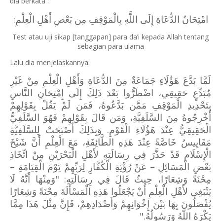
dia berkata :
امْتِحَانُ الدُّعَاةِ إِلَى اللَّهِ بِالْمَوْقِفِ مِن بَعْضِ أَهْلِ الْعِلْمِ:
Test atau uji sikap [tanggapan] para da’i kepada Allah tentang
sebagian para ulama
Lalu dia menjelaskannya:
لَمَّا بَدَّعَ هَؤُلَاءِ جَمَاعَةٌ مِنَ الدُّعَاةِ وَأَهْلِ الْعِلْمِ مِنْ غَيْرِ
مُبَدِّعٍ حَقِيقِي، اضْطَرُّوا بَعْدَ ذَلِكَ إِلَى إِمْتِحَانِ النَّاسِ
بِتَحْدِيدِ الْمَوْقِفِ مَمَّن بَدَّعُوهُ، فَمَن لَمْ يَقُلْ بِقَوْلِهِمْ
أُخْرِجُوهُ مِنَ السَّلَفِيَّةِ، وَمَن قَالَ بِقَوْلِهِمْ فَهُوَ السَّلَفِيُّ
الْحَقِيقِيُّ عِنْدَ هَؤُلَاءِ الْقَوْمِ. وَبِذَلِكَ أَصْبَحَتْ لِلسَّلَفِيَّةِ
مَقَايِيسُ خَاصَّةً عِنْدَ هَذِهِ الطَّائِفَةِ، مَعَ الْعِلْمِ أَنَّ شَيْخَ
الْإِسْلَامِ قَدْ حَذَّرَ فِي رِسَالَتِهِ لأَهْلِ الْبَحْرَيْنِ مِنْ اتِّخَاذِ
بَعْضِ الْمَسَائِلِ – عَنْ رُؤْيَةِ الْكُفَّارِ لِرَبِّهِمْ يَوْمَ الْقِيَامَةِ –
مِحْنَةً وَشِعَارًا، حِيثُ قَالَ فِي رِسَالَتِهِ: "وَمِنْهَا أَنَّهُ لَا
يَنْبَغِي لأَهْلِ الْعِلْمِ أَنْ يَجْعَلُوا هَذِهِ الْمَسْأَلَةَ مِحْنَةً وَشِعَارًا
يُفْصَلُونَ بِهَا بَيْنَ إِخْوَانِهِمْ وَأَضْدَادِهِمْ، فَإِنَّ مِثْلَ هَذَا مِمَّا
يَكْرَهُ اللَّهُ وَرَسُولُهُ."