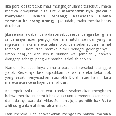
Jika para da'i tersebut mau menghajer ulama tersebut , maka
mereka diwajibkan pula untuk
mentahdzir nya (yakni :
menyebar luaskan tentang kesesatan ulama
tersebut
ke orang-orang
)
. Jika tidak , maka mereka harus
di tahdzir.
Jika semua jawaban para da'i tersebut sesuai dengan keinginan
si penanya atau penguji dan mematuhi semuai yang ia
inginkan : maka mereka telah lolos dan selamat dari hal-hal
tersebut . Kemudian mereka diakui sebagai golongannya ,
firqoh naajiyah dan ashlus sunnah wal jama'ah , bahkan
dianggap sebagai pengikut manhaj salafush-sholeh.
Namun jika sebaliknya , maka para da'i tersebut dianggap
gagal. Resikonya bisa dipastikan bahwa mereka kelompok
yang sesat menyesatkan atau ahli Bid'ah atau kafir . Lalu
mereka akan kena hajer dan Tahdzir .
Kelompok Ahlul Hajer wat Tahdzir seakan-akan mengklaim
bahwa mereka ini pemilik hak VETO untuk menentukkan sesat
dan tidaknya para da'i Ahlus Sunnah . Juga
pemilik hak Veto
ahli surga dan ahli neraka
mereka .
Dan mereka juga seakan-akan mengklaim bahwa
mereka