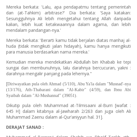
Mereka berkata: 'Lalu, apa pendapatmu tentang pemerintah
dan (at-Tahkim) arbitrase?' Dia berkata: 'Saya katakan:
Sesungguhnya Ali lebih mengetahui tentang Allah daripada
kalian, lebih kuat ketakwaannya dalam agama, dan lebih
mendalam pandangan-nya.'
Mereka berkata: 'Berarti kamu tidak berjalan diatas manhaj al-
huda (tidak mengikuti jalan hidayah), kamu hanya mengikuti
para manusia berdasarkan nama mereka.'
Kemudian mereka mendekatkan Abdullah bin Khabab ke tepi
sungai dan membunuhnya, lalu darahnya bercucuran, yakni :
darahnya mengalir panjang pada lehernya."
[
Diriwayatkan pula oleh Ahmad (5/110), Abu Ya'la dalam "Musnad'-nya
(13/176), Ath-Thabarani dalam "Al-Kabir" (4/59), dan Ibnu Abi
Syaibah dalam "Al-Mushannaf" (39051).
Dikutip pula oleh Muhammad at-Tilmisaani al-Burri [wafat :
645 H] dalam kitabnya al-Jawharah 2/263 dan juga oleh Ali
Muhammad Zaenu dalam al-Qur’aniyyun hal. 31].
DERAJAT SANAD :