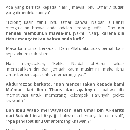
Ada yang berkata kepada Nafi’ [ mawla Ibnu Umar / budak
yang dimerdekakannya] :
“Tolong kasih tahu Ibnu Umar bahwa Najdah al-Haruri
mengatakan bahwa anda adalah seorang kafir . Dan
dia
hendak membunuh mawla-mu
[yakni : Nafi’],
karena dia
tidak mengatakan bahwa anda kafir
”.
Maka Ibnu Umar berkata : “Demi Allah, aku tidak pernah kafir
sejak aku masuk Islam.”
Nafi' mengatakan, "Ketika Najdah al-Haruri keluar
[memisahkan diri dari jemaah kaum muslimin], maka Ibnu
Umar berpendapat untuk memeranginya ."
Abdurrazzaq berkata, "Dan menceritakan kepada kami
Ma'mar dari Ibnu Thaus dari ayahnya :
bahwa dia
memotivasi untuk memerangi kelompok Haruriyah (sekte
khawarij)."
Dan Ibnu Wahb meriwayatkan dari Umar bin Al-Harits
dari Bukair bin al-Asyajj :
bahwa dia bertanya kepada Nafi',
"Apa pendapat Ibnu Umar tentang Khawarij?"