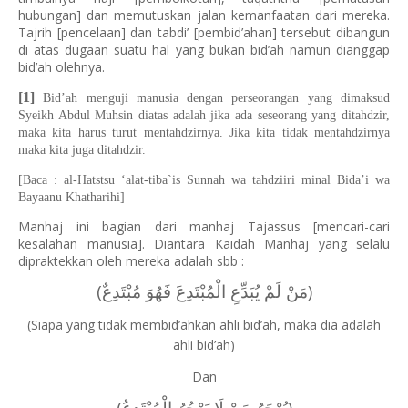
hubungan] dan memutuskan jalan kemanfaatan dari mereka.
Tajrih [pencelaan] dan tabdi’ [pembid’ahan] tersebut dibangun
di atas dugaan suatu hal yang bukan bid’ah namun dianggap
bid’ah olehnya.
[1]
Bid’ah menguji manusia dengan perseorangan yang dimaksud
Syeikh Abdul Muhsin diatas adalah jika ada seseorang yang ditahdzir,
maka kita harus turut mentahdzirnya. Jika kita tidak mentahdzirnya
maka kita juga ditahdzir.
[Baca : al-Hatstsu ‘alat-tiba`is Sunnah wa tahdziiri minal Bida’i wa
Bayaanu Khatharihi]
Manhaj ini bagian dari manhaj Tajassus [mencari-cari
kesalahan manusia]. Diantara Kaidah Manhaj yang selalu
dipraktekkan oleh mereka adalah sbb :
(مَنْ لَمْ يُبَدِّعِ الْمُبْتَدِعَ فَهُوَ مُبْتَدِعٌ)
(Siapa yang tidak membid’ahkan ahli bid’ah, maka dia adalah
ahli bid’ah)
Dan
(يُهْجَرُ مَنْ لَا يَهْجُرُ الْمُبْتَدِعُ)