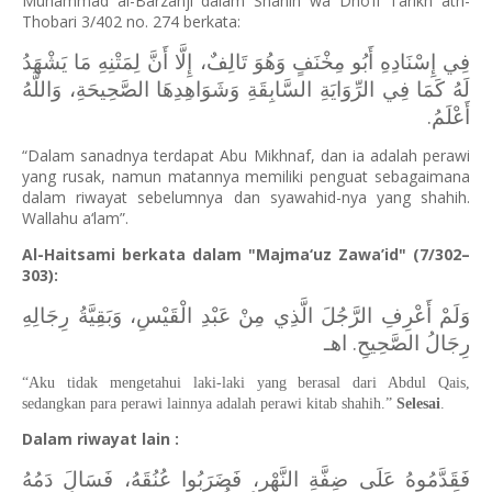
Muhammad al-Barzanji dalam Shahih wa Dho’if Tarikh ath-
Thobari 3/402 no. 274 berkata:
فِي إِسْنَادِهِ أَبُو مِخْنَفٍ وَهُوَ تَالِفٌ، إِلَّا أَنَّ لِمَتْنِهِ مَا يَشْهَدُ
لَهُ كَمَا فِي الرِّوَايَةِ السَّابِقَةِ وَشَوَاهِدِهَا الصَّحِيحَةِ، وَاللَّهُ
أَعْلَمُ.
“Dalam sanadnya terdapat Abu Mikhnaf, dan ia adalah perawi
yang rusak, namun matannya memiliki penguat sebagaimana
dalam riwayat sebelumnya dan syawahid-nya yang shahih.
Wallahu a‘lam”.
Al-Haitsami berkata dalam "Majma‘uz Zawa’id" (7/302–
303):
وَلَمْ أَعْرِفِ الرَّجُلَ الَّذِي مِنْ عَبْدِ الْقَيْسِ، وَبَقِيَّةُ رِجَالِهِ
رِجَالُ الصَّحِيحِ. اهـ
“Aku tidak mengetahui laki-laki yang berasal dari Abdul Qais,
sedangkan para perawi lainnya adalah perawi kitab shahih.”
Selesai
.
Dalam riwayat lain :
فَقَدَّمُوهُ عَلَى ضِفَّةِ النَّهْرِ، فَضَرَبُوا عُنُقَهُ، فَسَالَ دَمُهُ