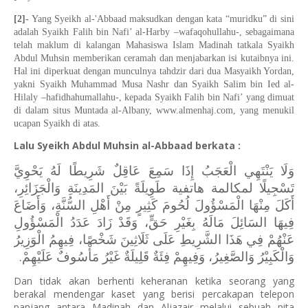
[2]-
Yang Syeikh al-'Abbaad maksudkan dengan kata “muridku” di sini
adalah Syaikh Falih bin Nafi’ al-Harby –wafaqohullahu-, sebagaimana
telah maklum di kalangan Mahasiswa Islam Madinah tatkala Syaikh
Abdul Muhsin memberikan ceramah dan menjabarkan isi kutaibnya ini.
Hal ini diperkuat dengan munculnya tahdzir dari dua Masyaikh Yordan,
yakni Syaikh Muhammad Musa Nashr dan Syaikh Salim bin Ied al-
Hilaly –hafidhahumallahu-, kepada Syaikh Falih bin Nafi’ yang dimuat
di dalam situs Muntada al-Albany, www.almenhaj.com, yang menukil
ucapan Syaikh di atas.
Lalu Syeikh Abdul Muhsin al-Abbaad berkata :
وَلَا يَنْتَهِي الْعَجَبُ إِذَا سَمِعَ عَاقِلٌ شَرِيطًا لَهُ يَحْوِيَّ
تَسْجِيلًا لمكالمة هاتفية طَوِيلَةً بَيْنَ المَدِينَةِ وَالْجَزَائِرِ،
أَكَلَ مِنْهَا الْمَسْؤُولَ لُحُومَ كَثِيرٍ مِنْ أَهْلِ السُّنَّةِ، وَأَضَاعَ
فِيهَا السَائِلَ مَالَهُ بِغَيْرِ حَقٍّ، وَقَدْ زَادَ عَدَدُ الْمَسْؤُولِ
عَنْهُمْ فِي هَذَا الشَّرِيطِ عَلَى ثَلَاثِينَ شَخْصًا، فِيهِمُ الْوَزِيرُ
وَالْكَبِيْرُ وَالصَّغِيرُ، وَفِيهِمْ فِئَةٌ قَلِيلَةٌ غَيْرُ مَأْسُوفٌ عَلَيْهِمْ.
Dan tidak akan berhenti keheranan ketika seorang yang
berakal mendengar kaset yang berisi percakapan telepon
panjang antara Madinah dan Aljazair melalui sebuah pita