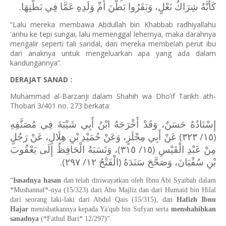
كَأَنَّهُ شِرَاكُ نَعْلٍ، وَبَقَرُوا بَطْنَ أُمِّ وَلَدِهِ عَمَّا فِي بَطْنِهَا.
“Lalu mereka membawa Abdullah bin Khabbab radhiyallahu
'anhu ke tepi sungai, lalu memenggal lehernya, maka darahnya
mengalir seperti tali sandal, dan mereka membelah perut ibu
dari anaknya untuk mengeluarkan apa yang ada dalam
kandungannya”.
DERAJAT SANAD :
Muhammad al-Barzanji dalam Shahih wa Dho’if Tarikh ath-
Thobari 3/401 no. 273 berkata:
إِسْنَادُهُ حَسَنٌ، وَقَدْ أَخْرَجَهُ ابْنُ أَبِي شَيْبَةَ فِي مُصَنَّفِهِ
(١٥/ ٣٢٣) عَنْ أَبِي مِجْلَزٍ، وَعَنْ حُمَيْدِ بْنِ هِلَالٍ، عَنْ رَجُلٍ
مِنْ عَبْدِ الْقَيْسِ (١٥/ ٣١٥)، وَنَسَبَهُ الْحَافِظُ إِلَى يَعْقُوبَ
بْنِ سُفْيَانَ، وَصَحَّحَ سَنَدَهُ (الْفَتْحُ ١٢/ ٢٩٧).
“
Isnadnya hasan
dan telah diriwayatkan oleh Ibnu Abi Syaibah dalam
*Mushannaf*-nya (15/323) dari Abu Majliz dan dari Humaid bin Hilal
dari seorang laki-laki dari Abdul Qais (15/315), dan
Hafizh Ibnu
Hajar
menisbatkannya kepada Ya'qub bin Sufyan serta
menshahihkan
sanadnya
(*Fathul Bari* 12/297)”.