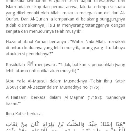
manakala keindahan Al-Qur’an telah dapat diresapinya dan
Islam adalah sikap dan perbuatannya, lalu ia tertimpa sesuatu
yang dikehendaki oleh Allah, maka ia melepaskan diri dari Al-
Qur’an. Dan Al-Qur'an ia lemparkan di belakang punggungnya
(tidak diamalkannya), lalu ia menyerang tetangganya dengan
senjata dan menuduhnya telah musyrik”.
Huzaifah ibnul Yaman bertanya : "Wahai Nabi Allah, manakah
di antara keduanya yang lebih musyrik, orang yang dituduhnya
ataukah si penuduhnya?"
ﷺ
Rasulullah
menjawab : "Tidak, bahkan si penuduhlah (yang
lebih utama untuk dikatakan musyrik)."
[Abu Ya'la Al-Mausuli dalam Musnad-nya (Tafsir Ibnu Katsir
3/509) dan Al-Bazzar dalam Musnadnya no. (175) .
Al-Haitsami berkata dalam Al-Majma' (1/188): 'Sanadnya
hasan.'"
Ibnu Katsir berkata :
"هَذَا إِسْنَادٌ جَيِّدٌ. وَالصَّلْتُ بْنُ بَهْرَامَ كَانَ مِنْ ثِقَاتِ
الْكُوفِيِّينَ، وَلَمْ يُرْمَ بِشَيْءٍ سِوَى الْإِرْجَاءِ، وَقَدْ وَثَّقَهُ