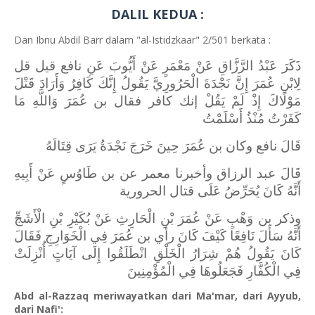
DALIL KEDUA :
Dan Ibnu Abdil Barr dalam "al-Istidzkaar" 2/501 berkata :
ذَكَرَ عَبْدُ الرَّزَّاقِ عَنْ مَعْمَرٍ عَنْ أَيُّوبَ عَنِ نافع قيل قل
لِابْنِ عُمَرَ إِنَّ نَجْدَةَ الْحَرُورِيَّ يَقُولُ إِنَّكَ كَافِرٌ وَأَرَادَ قَتْلَ
مَوْلَاكَ إِذْ لَمْ يَقُلْ إنك كافر فقال بن عُمَرَ وَاللَّهِ مَا
كَفَرْتُ مُنْذُ أَسْلَمْتُ
قَالَ نافع وكان بن عُمَرَ حِينَ خَرَجَ نَجْدَةُ يَرَى قِتَالَهُ
قَالَ عبد الرزاق وأخبرنا معمر عن بن طَاوُسٍ عَنْ أَبِيهِ
أَنَّهُ كَانَ يُحَرِّضُ عَلَى قتال الحرورية
وذكر بن وَهْبٍ عَنْ عُمَرَ بْنِ الْحَارِثِ عَنْ بُكَيْرِ بْنِ الْأَشَجِّ
أَنَّهُ سَأَلَ نَافِعًا كَيْفَ كَانَ رأي بن عُمَرَ فِي الْخَوَارِجِ فَقَالَ
كَانَ يَقُولُ هُمْ شِرَارُ الْخَلْقِ انْطَلَقُوا إِلَى آيَاتٍ أُنْزِلَتْ
فِي الْكُفَّارِ فَجَعَلُوهَا فِي الْمُؤْمِنِينَ
Abd al-Razzaq meriwayatkan dari Ma'mar, dari Ayyub,
dari Nafi':