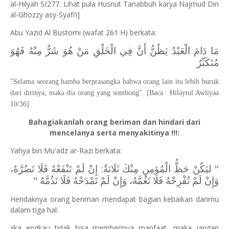
al-Hilyah 5/277. Lihat pula Husnut Tanabbuh karya Najmud Din
al-Ghozzy asy-Syafi’i]
Abu Yazid Al Bustomi (wafat 261 H) berkata:
مَا دَامَ الْعَبْدُ يَظُنُّ أَنَّ فِي الْخَلْقِ مَنْ هُوَ شَرٌّ مِنْهُ فَهُوَ
مُتَكَبِّرٌ
"Selama seorang hamba berprasangka bahwa orang lain itu lebih buruk
dari dirinya, maka dia orang yang sombong". [Baca : Hilaytul Awliyaa
10/36]
Bahagiakanlah orang beriman dan hindari dari
mencelanya serta menyakitinya !!!:
Yahya bin Mu'adz ar-Razi berkata:
" ‌ليَكُنْ ‌حَظُّ ‌الْمُؤمِنِ ‌مِنْكَ ‌ثَلَاثةٌ: إِنْ لَمْ تَنْفَعْهُ فَلَا تَضُرَّهُ،
وَإِنْ لَمْ تُفْرِحْهُ فَلَا تَغُمَّهُ، وَإِنْ لَمْ تَمْدَحْهُ فَلَا تَذُمَّهُ "
Hendaknya orang beriman mendapat bagian kebaikan darimu
dalam tiga hal:
jika engkau tidak bisa memberinya manfaat, maka jangan