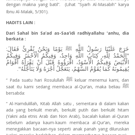
dengan makna yang batil”. (Lihat "Syarh Al-Masabih" karya
Ibnu Al-Malak, 5/301).
HADITS LAIN :
Dari Sahal bin Sa’ad as-Saa’idi radhiyallahu 'anhu, dia
berkata :
خَرَجَ عَلَيْنَا رَسُولُ اللَّهِ ﷺ يَوْمًا وَنَحْنُ نُقْرِئُ فَقَالَ:
"الْحَمْدُ لِلَّهِ، كِتَابُ اللَّهِ وَاحِدٌ، وَفِيكُمُ الْأَحْمَرُ وَفِيكُمُ
الْأَبْيَضُ وَفِيكُمُ الْأَسْوَدُ، اقْرَؤُوهُ قَبْلَ أَنْ يَقْرَأَهُ أَقْوَامٌ
يُقِيمُونَهُ كَمَا يُقَوَّمُ السَّهْمُ، يَتَعَجَّلُ أَجْرَهُ وَلَا يَتَأَجَّلُهُ".
ﷺ
“ Pada suatu hari Rosulullah
keluar menemui kami, dan
ﷺ
saat itu kami sedang membaca al-Qur’an, maka beliau
bersabda:
“ Al-Hamdulillah, Kitab Allah satu , sementara di dalam kalian
ada yang berkulit merah, berkulit putih dan berkulit hitam
(Yakni ada etnis Arab dan Non Arab), bacalah kalian al-Quran
sebelum adanya kaum-kaum membaca al-Qur’an, mereka
menegakkan bacaan-nya seperti anak panah yang diluruskan