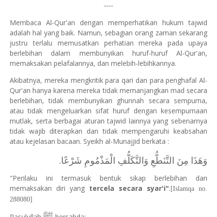
----
Membaca Al-Qur'an dengan memperhatikan hukum tajwid
adalah hal yang baik. Namun, sebagian orang zaman sekarang
justru terlalu memusatkan perhatian mereka pada upaya
berlebihan dalam membunyikan huruf-huruf Al-Qur'an,
memaksakan pelafalannya, dan melebih-lebihkannya.
Akibatnya, mereka mengkritik para qari dan para penghafal Al-
Qur'an hanya karena mereka tidak memanjangkan mad secara
berlebihan, tidak membunyikan ghunnah secara sempurna,
atau tidak mengeluarkan sifat huruf dengan kesempurnaan
mutlak, serta berbagai aturan tajwid lainnya yang sebenarnya
tidak wajib diterapkan dan tidak mempengaruhi keabsahan
atau kejelasan bacaan.
Syeikh al-Munajjid berkata :
وَهَذَا مِنَ التَّنَطُّعِ وَالتَّكَلُّفِ الْمَذْمُومِ شَرْعًا.
"Perilaku ini termasuk bentuk sikap berlebihan dan
memaksakan diri yang
tercela secara syar'i"
.
[Islamqa no.
288080]
ﷺ
Rasulullah
bersabda: