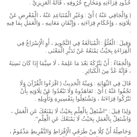
حُدُودِ قِرَاءَتِهِ وَمَخَارِجِ حُرُوفِهِ ، قَالَهُ الْعَزِيزِيُّ .
( وَالْجَافِي عَنْهُ ) أَيْ : وَغَيْرِ الْمُتَبَاعِدِ عَنْهُ ، الْمُعْرِضِ عَنْ
تِلَاوَتِهِ ، وَإِحْكَامِ قِرَاءَتِهِ ، وَإِتْقَانِ مَعَانِيهِ ، وَالْعَمَلِ بِمَا فِيهِ
.
وَقِيلَ : الْغُلُوُّ : الْمُبَالَغَةُ فِي التَّجْوِيدِ ، أَوِ الْإِسْرَاعُ فِي
الْقِرَاءَةِ بِحَيْثُ يَمْنَعُهُ عَنْ تَدَبُّرِ الْمَعْنَى .
وَالْجَفَاءُ : أَنْ يَتْرُكَهُ بَعْدَ مَا عَلِمَهُ ، لَا سِيَّمَا إِذَا كَانَ نَسِيَهُ
، فَإِنَّهُ عُدَّ مِنَ الْكَبَائِرِ .
قَالَ فِي النِّهَايَةِ : وَمِنْهُ الْحَدِيثُ ( اقْرَءُوا الْقُرْآنَ وَلَا
تَجْفُوا عَنْهُ ) أَيْ : تَعَاهَدُوهُ وَلَا تَبْعُدُوا عَنْ تِلَاوَتِهِ بِأَنْ
تَتْرُكُوا قِرَاءَتَهُ ، وَتَشْتَغِلُوا بِتَفْسِيرِهِ وَتَأْوِيلِهِ .
وَلِذَا قِيلَ : "اشْتَغِلْ بِالْعِلْمِ بِحَيْثُ لَا يَمْنَعُكَ عَنِ الْعَمَلِ ،
وَاشْتَغِلْ بِالْعَمَلِ بِحَيْثُ لَا يَمْنَعُكَ عَنِ الْعِلْمِ".
وَحَاصِلُهُ أَنَّ كِلًا مِنْ طَرَفَيِ الْإِفْرَاطِ وَالتَّفْرِيطِ مَذْمُومٌ ،