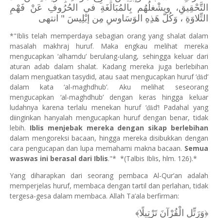
التَّحْقِيقِ، ويشْغلُهُم بِالمُبَالَغَةِ في الحُرُوفِ عَنْ فَهْمِ
التِّلاوَةِ ، وَكُلّ هَذِهِ الوَسَاوسِ مِن إبْلِيسَ " انتهى
*"Iblis telah memperdaya sebagian orang yang shalat dalam
masalah makhraj huruf. Maka engkau melihat mereka
mengucapkan ‘alhamdu’ berulang-ulang, sehingga keluar dari
aturan adab dalam shalat. Kadang mereka juga berlebihan
dalam menguatkan tasydid, atau saat mengucapkan huruf ‘
d’
ḍā
dalam kata ‘al-maghdhub’. Aku melihat seseorang
mengucapkan ‘al-maghdhub’ dengan keras hingga keluar
ludahnya karena terlalu menekan huruf ‘
d’! Padahal yang
ḍā
diinginkan hanyalah mengucapkan huruf dengan benar, tidak
lebih.
Iblis menjebak mereka dengan sikap berlebihan
dalam mengoreksi bacaan, hingga mereka disibukkan dengan
cara pengucapan dan lupa memahami makna bacaan.
Semua
waswas ini berasal dari Iblis
."*
*(Talbis Iblis, hlm. 126).*
Yang diharapkan dari seorang pembaca Al-Qur’an adalah
memperjelas huruf, membaca dengan tartil dan perlahan, tidak
tergesa-gesa dalam membaca. Allah Ta’ala berfirman:
﴿وَرَتِّلِ الْقُرْآنَ تَرْتِيلًا﴾