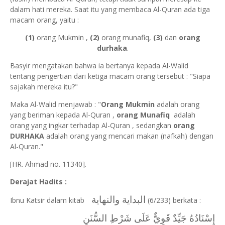
dalam hati mereka. Saat itu yang membaca Al-Quran ada tiga
macam orang, yaitu :
(1)
orang Mukmin ,
(2)
orang munafiq,
(3)
dan
orang
durhaka
.
Basyir mengatakan bahwa ia bertanya kepada Al-Walid
tentang pengertian dari ketiga macam orang tersebut : "Siapa
sajakah mereka itu?"
Maka Al-Walid menjawab : "
Orang Mukmin
adalah orang
yang beriman kepada Al-Quran ,
orang Munafiq
adalah
orang yang ingkar terhadap Al-Quran , sedangkan
orang
DURHAKA
adalah orang yang mencari makan (nafkah) dengan
Al-Quran."
[HR. Ahmad no. 11340].
Derajat Hadits :
البداية والنهاية
Ibnu Katsir dalam kitab
(
6/233) berkata :
إِسْنَادُهُ جَيِّدٌ قَوِيٌّ عَلَى شَرْطِ السُّنَنِ