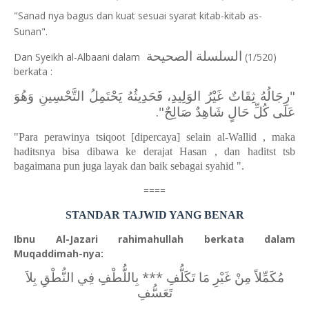
"Sanad nya bagus dan kuat sesuai syarat kitab-kitab as-
Sunan".
السلسلة الصحيحة
Dan Syeikh al-Albaani dalam
(
1/520)
berkata :
"رِجَالُهُ ثِقَاتٌ غَيْرُ الوَلِيدِ، فَحَدِيثُهُ يَحْتَمِلُ التَّحْسِينِ وَهُوَ
عَلَى كُلِّ حَالٍ شَاهِدٌ صَالِحٌ".
"Para perawinya tsiqoot [dipercaya] selain al-Wallid , maka
haditsnya bisa dibawa ke derajat Hasan , dan haditst tsb
bagaimana pun juga layak dan baik sebagai syahid ".
====
STANDAR TAJWID YANG BENAR
Ibnu Al-Jazari rahimahullah berkata dalam
Muqaddimah-nya:
مُكَمِّلاً مِنْ غَيْرِ مَا تَكَلُّفِ *** بِاللُّطْفِ فِي النُّطْقِ بِلاَ
تَعَسُّفِ