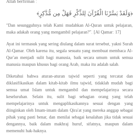
Allah berfirman :
﴿وَلَقَدْ يَسَّرْنَا الْقُرْآنَ لِلذِّكْرِ فَهَلْ مِن مُّدَّكِرٍ﴾
“Dan sesungguhnya telah Kami mudahkan Al-Quran untuk pelajaran,
maka adakah orang yang mengambil pelajaran?”. [Al Qamar: 17]
Ayat ini termasuk yang sering diulang dalam surat tersebut, yakni Surah
Al-Qamar. Oleh karena itu, segala sesuatu yang membuat membaca Al-
Qur'an menjadi sulit bagi manusia, baik secara umum untuk semua
manusia maupun khusus bagi orang Arab, maka itu adalah salah.
Diketahui bahwa aturan-aturan tajwid seperti yang tercatat dan
diklasifikasikan dalam kitab-kitab ilmu tajwid, tidaklah mudah bagi
semua umat Islam untuk mengambil dan mempelajarinya secara
keseluruhan. Selain itu, sulit bagi sebagian orang yang telah
mempelajarinya untuk mengaplikasikannya sesuai dengan yang
diinginkan oleh Imam-imam dalam Qira'at yang mereka anggap sebagai
pihak yang pasti benar, dan menilai sebagai kesalahan jika tidak sesuai
dengannya, baik dalam makhraj huruf, sifatnya, maupun dalam
memenuhi hak-haknya.