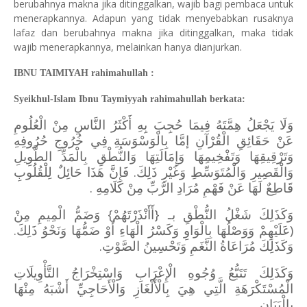
berubahnya makna jika ditinggalkan, wajib bagi pembaca untuk
menerapkannya. Adapun yang tidak menyebabkan rusaknya
lafaz dan berubahnya makna jika ditinggalkan, maka tidak
wajib menerapkannya, melainkan hanya dianjurkan.
IBNU TAIMIYAH rahimahullah :
Syeikhul-Islam Ibnu Taymiyyah rahimahullah berkata:
وَلَا يَجْعَلُ هِمَّتَهُ فِيمَا حُجِبَ بِهِ أَكْثَرُ النَّاسِ مِنْ الْعُلُومِ
عَنْ حَقَائِقِ الْقُرْآنِ إمَّا بِالْوَسْوَسَةِ فِي خُرُوجِ حُرُوفِهِ
وَتَرْقِيقِهَا وَتَفْخِيمِهَا وَإِمَالَتِهَا وَالنُّطْقِ بِالْمَدِّ الطَّوِيلِ
وَالْقَصِيرِ وَالْمُتَوَسِّطِ وَغَيْرِ ذَلِكَ. فَإِنَّ هَذَا حَائِلٌ لِلْقُلُوبِ
قَاطِعٌ لَهَا عَنْ فَهْمِ مُرَادِ الرَّبِّ مِنْ كَلَامِهِ .
وَكَذَلِكَ شَغْلُ النُّطْقِ بـ {أَأَنْذَرْتَهُمْ} وَضَمُّ الْمِيمِ مِنْ
(عَلَيْهِمْ وَوَصْلُهَا بِالْوَاوِ وَكَسْرُ الْهَاءِ أَوْ ضَمُّهَا وَنَحْوُ ذَلِكَ.
وَكَذَلِكَ مُرَاعَاةُ النَّغَمِ وَتَحْسِينُ الصَّوْتِ.
‌وَكَذَلِكَ ‌تَتَبُّعُ ‌وُجُوهِ ‌الْإِعْرَابِ ‌وَاسْتِخْرَاجُ ‌التَّأْوِيلَاتِ
الْمُسْتَكْرَهَةِ الَّتِي هِيَ بِالْأَلْغَازِ وَالْأَحَاجِيِّ أَشْبَهُ مِنْهَا
بِالْبَيَانِ