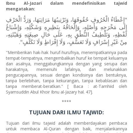
Ibnu Al-Jazari dalam mendefinisikan tajwid
mengatakan:
"إِعْطَاءُ الْحُرُوفِ حُقُوقَهَا، وَتَرْتِيبُهَا مَرَاتِبَهَا، وَرَدُّ الْحَرْفِ
إِلَى مَخْرَجِهِ وَأَصْلِهِ، وَإِلْحَاقُهُ بِنَظِيرِهِ وَشَكْلِهِ، وَإِشْبَاعُ
لَفْظِهِ، وَتَلْطِيفُ النُّطْقِ بِهِ، عَلَى حَالِ صِيغَتِهِ وَهَيْئَتِهِ،
مِنْ غَيْرِ إِسْرَافٍ وَلَا تَعَسُّفٍ، وَلَا إِفْرَاطٍ وَلَا تَكَلُّفٍ".
"Memberikan hak-hak huruf-hurufnya, menempatkannya pada
tempat-tempatnya, mengembalikan huruf ke tempat keluarnya
dan asalnya, menggabungkannya dengan yang serupa dan
harakatnya, memenuhi lafalnya, dan melunakkan
pengucapannya, sesuai dengan kondisinya dan bentuknya,
tanpa berlebihan, tanpa kekurangan, tanpa kebablasan dan
tanpa memberat-beratkan." [ Baca : at-Tamhiid oleh
Syamsuddin Abul Khoir Ibnu al-Jazary hal. 47].
****
TUJUAN DARI ILMU TAJWID:
Tujuan dari ilmu tajwid adalah memberdayakan pembaca
untuk membaca Al-Quran dengan baik, menjalankannya