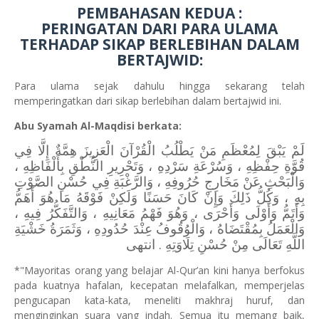
PEMBAHASAN KEDUA :
PERINGATAN DARI PARA ULAMA
TERHADAP SIKAP BERLEBIHAN DALAM
BERTAJWID:
Para ulama sejak dahulu hingga sekarang telah
memperingatkan dari sikap berlebihan dalam bertajwid ini.
Abu Syamah Al-Maqdisi berkata:
لَمْ يَبْقَ لِمُعْظَمِ مَنْ يَطْلُبُ الْقُرْآنَ الْعَزِيزَ هِمَّةٌ إِلَّا فِي
قُوَّةِ حِفْظِهِ ، وَسُرْعَةِ سَرْدِهِ ، وَتَحْرِيرِ النُّطْقِ بِأَلْفَاظِهِ ،
وَالْبَحْثِ عَنْ مَخَارِجِ حُرُوفِهِ ، وَالرَّغْبَةِ فِي حُسْنِ الصَّوْتِ
بِهِ ، وَكُلُّ ذَلِكَ وَإِنْ كَانَ حَسَنًا وَلَكِنْ فَوْقَهُ مَا هُوَ أَهَمُّ
وَأَتَمُّ وَأَوْلَى وَأَحْرَى ، وَهُوَ فَهْمُ مَعَانِيهِ ، وَالتَّفَكُّرُ فِيهِ ،
وَالْعَمَلُ بِمُقْتَضَاهُ ، وَالْوُقُوفُ عِنْدَ حُدُودِهِ ، وَثَمَرَةُ خَشْيَةِ
اللَّهِ تَعَالَى مِنْ حُسْنِ تِلَاوَتِهِ . انتهى
*"Mayoritas orang yang belajar Al-Qur’an kini hanya berfokus
pada kuatnya hafalan, kecepatan melafalkan, memperjelas
pengucapan kata-kata, meneliti makhraj huruf, dan
menginginkan suara yang indah. Semua itu memang baik,