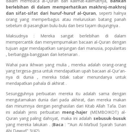
dalam membaca al-Quran dan kalimat-kalimatnya,
bahkan
berlebihan di dalam memperhatikan makhroj-makhroj
dan sifat-sifat dari huruf-huruf al-Quran
, seperti halnya
orang yang memperbagus atau meluruskan batang panah
sebelum di pasangkan bulu-bulu dan besi tajam diujungnya .
Maksudnya : Mereka sangat berlebihan di dalam
mempercantik dan menyempurnakan bacaan al-Quran dengan
tujuan agar mendapatkan sanjungan dari manusia, popularitas
, berbangga-banggaan dan ketenaran .
Wahai para ikhwan yang mulia , mereka adalah orang-orang
yang tergesa-gesa untuk mendapatkan upah bacaan al-Qur'an-
nya di dunia , mereka tidak sabar menundanya untuk
mendapatkan pahala di akhirat .
Sesungguhnya perbuatan mereka itu adalah sama dengan
mengutamakan dunia dari pada akhirat, dan mereka makan
dan minumnya dengan penghasilan dari Kitab Allah Ta’la. Dan
ini adalah jenis perbuatan
meng-hajer
(MEMBOIKOT) al-
Quran yang paling dahsyat, maka ini adalah
sebusuk-busuk
yang mereka lakukan . (
Baca
: "‘Aun Al-Ma‘bud Syarah Sunan
Abi Dawud" 3/42).