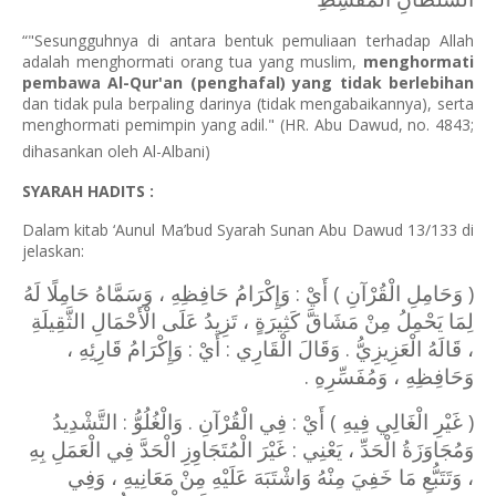
“"Sesungguhnya di antara bentuk pemuliaan terhadap Allah
adalah menghormati orang tua yang muslim,
menghormati
pembawa Al-Qur'an (penghafal) yang tidak berlebihan
dan tidak pula berpaling darinya (tidak mengabaikannya), serta
menghormati pemimpin yang adil." (HR. Abu Dawud, no. 4843;
dihasankan oleh Al-Albani)
SYARAH HADITS :
Dalam kitab ‘Aunul Ma’bud Syarah Sunan Abu Dawud 13/133 di
jelaskan:
( وَحَامِلِ الْقُرْآنِ ) أَيْ : وَإِكْرَامُ حَافِظِهِ ، وَسَمَّاهُ حَامِلًا لَهُ
لِمَا يَحْمِلُ مِنْ مَشَاقَّ كَثِيرَةٍ ، تَزِيدُ عَلَى الْأَحْمَالِ الثَّقِيلَةِ
، قَالَهُ الْعَزِيزِيُّ . وَقَالَ الْقَارِي : أَيْ : وَإِكْرَامُ قَارِئِهِ ،
وَحَافِظِهِ ، وَمُفَسِّرِهِ .
( غَيْرِ الْغَالِي فِيهِ ) أَيْ : فِي الْقُرْآنِ . وَالْغُلُوُّ : التَّشْدِيدُ
وَمُجَاوَزَةُ الْحَدِّ ، يَعْنِي : غَيْرَ الْمُتَجَاوِزِ الْحَدَّ فِي الْعَمَلِ بِهِ
، وَتَتَبُّعِ مَا خَفِيَ مِنْهُ وَاشْتَبَهَ عَلَيْهِ مِنْ مَعَانِيهِ ، وَفِي