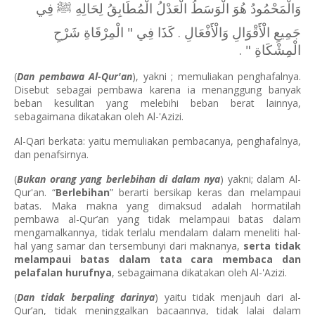
وَالْمَحْمُودُ هُوَ الْوَسَطُ الْعَدْلُ الْمُطَابِقُ لِحَالِهِ ﷺ فِي
جَمِيعِ الْأَقْوَالِ وَالْأَفْعَالِ . كَذَا فِي " الْمِرْقَاةِ شَرْحِ
الْمِشْكَاةِ " .
(
Dan pembawa Al-Qur'an
), yakni ; memuliakan penghafalnya.
Disebut sebagai pembawa karena ia menanggung banyak
beban kesulitan yang melebihi beban berat lainnya,
sebagaimana dikatakan oleh Al-'Azizi.
Al-Qari berkata: yaitu memuliakan pembacanya, penghafalnya,
dan penafsirnya.
(
Bukan orang yang berlebihan di dalam nya
) yakni; dalam Al-
Qur'an. “
Berlebihan
” berarti bersikap keras dan melampaui
batas. Maka makna yang dimaksud adalah hormatilah
pembawa al-Qur’an yang tidak melampaui batas dalam
mengamalkannya, tidak terlalu mendalam dalam meneliti hal-
hal yang samar dan tersembunyi dari maknanya,
serta tidak
melampaui batas dalam tata cara membaca dan
pelafalan hurufnya
, sebagaimana dikatakan oleh Al-'Azizi.
(
Dan tidak berpaling darinya
) yaitu tidak menjauh dari al-
Qur’an, tidak meninggalkan bacaannya, tidak lalai dalam