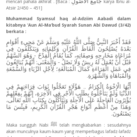
جَامِعُ الْأُصُولِ
mencari pahala akhirat . [Baca :
karya Ibnu al-
Atsiir 2/450 – 451]
Muhammad Syamsul haq al-Adziim Aabadi dalam
kitabnya ‘Aun Al-Ma‘bud Syarah Sunan Abi Dawud (3/42)
berkata :
فَقَدْ أَخْبَرَ النَّبِيُّ صَلَّى اللَّهُ عَلَيْهِ وَسَلَّمَ عَنْ مَجِيءِ أَقْوَامٍ
بَعْدَهُ يُصْلِحُونَ أَلْفَاظَ الْقُرْآنِ وَكَلِمَاتِهِ وَيَتَكَلَّفُونَ فِي
مُرَاعَاةِ مَخَارِجِهِ وَصِفَاتِهِ، كَمَا يُقَامُ الْقِدْحُ - وَهُوَ السَّهْمُ
قَبْلَ أَنْ يُعْمَلَ لَهُ رِيشٌ وَلَا نَصْلٌ - وَالْمَعْنَى: أَنَّهُمْ يُبَالِغُونَ
فِي عَمَلِ الْقِرَاءَةِ كَمَالَ الْمُبَالَغَةِ؛ لِأَجْلِ الرِّيَاءِ وَالسُّمْعَةِ
وَالْمُبَاهَاةِ وَالشُّهْرَةِ.
أَيُّهَا الْإِخْوَةُ الْكِرَامُ .. هَؤُلَاءِ تَعَجَّلُوا ثَوَابَ قِرَاءَتِهِمْ فِي
الدُّنْيَا وَلَمْ يَتَأَجَّلُوهُ بِطَلَبِ الْأَجْرِ فِي الْآخِرَةِ، إِنَّهُمْ بِفِعْلِهِمْ
يُؤْثِرُونَ الْعَاجِلَةَ عَلَى الْآجِلَةِ وَيَتَأَكَّلُونَ بِكِتَابِ اللَّهِ تَعَالَى،
وَهَذَا مِنْ أَعْظَمِ أَنْوَاعِ هَجْرِ الْقُرْآنِ الْكَرِيمِ، فَبِئْسَ مَا
يَصْنَعُونَ.
ﷺ
Maka sungguh Nabi
telah mengkabarkan : sesudahnya
akan munculnya kaum-kaum yang memperbagus lafadz-lafadz