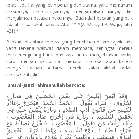
tetapi ada hal yang lebih penting dan utama, yaitu memahami
maknanya, merenungkannya, mengamalkan isinya, dan
menjalankan batasan hukumnya. Buah dari bacaan yang baik
adalah rasa takut kepada Allah."* *(Al-Mursyid Al-Wajiz, hlm.
421).*
Bahkan, di antara mereka yang berlebihan dalam tajwid ada
yang terkena waswas dalam membaca, sehingga mereka
terus mengulang huruf dan kata untuk mengeluarkan setiap
huruf dengan sempurna—menurut mereka—atau karena
mengira bacaan pertama mereka salah akibat terlalu
mempersulit diri!
Ibnu Al-Jauzi rahimahullah berkata:
" وَقَدْ لَبَّسَ إبْليسُ عَلَى بَعْضِ المُصَلِّينَ فِي مَخَارِجِ
الحُرُوفِ ، فَتَراه يَقُولُ
الحَمْدُ الحَمْدُ فَيَخْرُجُ بِإعَادَةِ
:
الكَلِمَةِ عَنْ قَانُونِ أدَبِ الصَّلاةِ ، وَتَارَةً يُلَبّسُ عَلَيْهِ فِي
تَحْقِيقِ التَّشْدِيدِ ، وتَارَةً فِي إخْرَاجِ ضَادِ المَغْضُوبِ ،
وَلَقَد رَأيتُ مَن يَقُولُ
المَغْضُوب فَيخْرُجُ بُصَاقُهُ مَعَ
:
إخْرَاجِ الضَّادِ ؛ لِقُوَّةِ تَشْدِيدِهِ ، وإنَّمَا المُرَادُ : تَحْقِيقُ
الحَرْفِ فَحَسْب ، وإبْلِيسُ يُخْرِجُ هَؤلاءِ بِالزِّيَادَةِ عَن حَدِّ