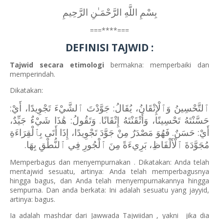
بِسْمِ اللَّهِ الرَّحْمَـٰنِ الرَّحِيمِ
===****===
DEFINISI TAJWID :
Tajwid secara etimologi
bermakna: memperbaiki dan
memperindah.
Dikatakan:
ٱلتَّحْسِينُ وَٱلْإِتْقَانُ، يُقَالُ: جَوَّدْتَ ٱلشَّيْءَ تَجْوِيدًا، أَيْ:
حَسَّنْتَهُ تَحْسِينًا، وَأَتْقَنْتَهُ إِتْقَانًا. وَتَقُولُ: هَٰذَا شَيْءٌ جَيِّدٌ،
أَيْ: حَسَنٌ. فَهُوَ مَصْدَرٌ مِنْ جَوَّدَ تَجْوِيدًا، إِذَا أَتَى بِٱلْقِرَاءَةِ
مُجَوَّدَةَ ٱلْأَلْفَاظِ، بَرِيءَةً مِنَ ٱلْجُورِ فِي ٱلنُّطْقِ بِهَا.
Memperbagus dan menyempurnakan . Dikatakan: Anda telah
mentajwid sesuatu, artinya: Anda telah memperbagusnya
hingga bagus, dan Anda telah menyempurnakannya hingga
sempurna. Dan anda berkata: Ini adalah sesuatu yang jayyid,
artinya: bagus.
Ia adalah mashdar dari Jawwada Tajwiidan , yakni
jika dia