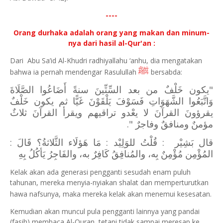
----
Orang durhaka adalah orang yang makan dan minum-
nya dari hasil al-Qur'an :
Dari Abu Sa’id Al-Khudri radhiyallahu ‘anhu, dia mengatakan
ﷺ
bahwa ia pernah mendengar Rasulullah
bersabda:
"يكون خَلْفٌ من بعد السِّتِّينَ سنةً أَضَاعُوا الصَّلَاةَ
وَاتَّبَعُوا الشَّهَوَاتِ فَسَوْفَ يَلْقَوْنَ غَيًّا ثم يكون خَلْفٌ
يقرؤونَ القرآنَ لا يعْدو تراقيهم ويقرأ القرآنَ ثلاثٌ
مؤمنٌ ومنافقٌ وفاجرٌ ".
قال بَشِيْر : قُلْتُ للوَلِيْد : مَا هَؤلَاء الثَّلاثةُ؟ قَالَ :
المُؤْمِن مُؤْمِنٌ بِه، والمُنافِقُ كَافِرٌ به، والفَاجِرُ يَأكُلُ بِهِ
Kelak akan ada generasi pengganti sesudah enam puluh
tahunan, mereka menyia-nyiakan shalat dan memperturutkan
hawa nafsunya, maka mereka kelak akan menemui kesesatan.
Kemudian akan muncul pula pengganti lainnya yang pandai
(fasih) membaca Al-Quran, tetapi tidak sampai meresap ke