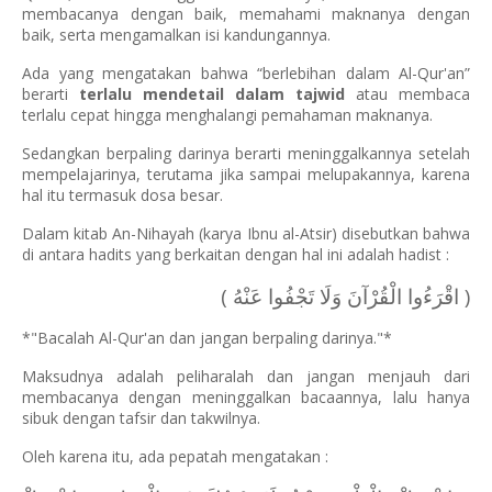
membacanya dengan baik, memahami maknanya dengan
baik, serta mengamalkan isi kandungannya.
Ada yang mengatakan bahwa “berlebihan dalam Al-Qur'an”
berarti
terlalu mendetail dalam tajwid
atau membaca
terlalu cepat hingga menghalangi pemahaman maknanya.
Sedangkan berpaling darinya berarti meninggalkannya setelah
mempelajarinya, terutama jika sampai melupakannya, karena
hal itu termasuk dosa besar.
Dalam kitab An-Nihayah (karya Ibnu al-Atsir) disebutkan bahwa
di antara hadits yang berkaitan dengan hal ini adalah hadist :
( اقْرَءُوا الْقُرْآنَ وَلَا تَجْفُوا عَنْهُ )
*"Bacalah Al-Qur'an dan jangan berpaling darinya."*
Maksudnya adalah peliharalah dan jangan menjauh dari
membacanya dengan meninggalkan bacaannya, lalu hanya
sibuk dengan tafsir dan takwilnya.
Oleh karena itu, ada pepatah mengatakan :