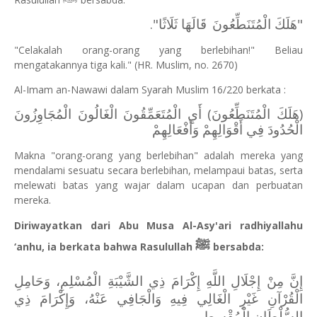
".
قَالَهَا ثَلَاثًا
"هَلَكَ الْمُتَنَطِّعُونَ
"Celakalah orang-orang yang berlebihan!" Beliau
mengatakannya tiga kali." (HR. Muslim, no. 2670)
Al-Imam an-Nawawi dalam Syarah Muslim 16/220 berkata :
(هَلَكَ الْمُتَنَطِّعُونَ) أَيِ ‌الْمُتَعَمِّقُونَ ‌الْغَالُونَ ‌الْمُجَاوِزُونَ
الْحُدُودَ فِي أَقْوَالِهِمْ وَأَفْعَالِهِمْ
Makna "orang-orang yang berlebihan" adalah mereka yang
mendalami sesuatu secara berlebihan, melampaui batas, serta
melewati batas yang wajar dalam ucapan dan perbuatan
mereka.
Diriwayatkan dari Abu Musa Al-Asy'ari radhiyallahu
ﷺ
‘anhu, ia berkata bahwa Rasulullah
bersabda:
إِ
نَّ مِنْ إِجْلَالِ اللَّهِ إِكْرَامَ ذِي الشَّيْبَةِ الْمُسْلِمِ، وَحَامِلِ
الْقُرْآنِ غَيْرِ الْغَالِي فِيهِ وَالْجَافِي عَنْهُ، وَإِكْرَامَ ذِي
السُّلْطَانِ الْمُقْسِطِ