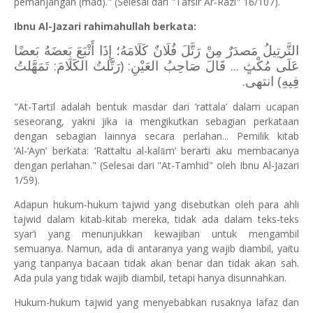
pemanjangan (mad)." (Selesai dari "Tafsir Ar-Razi" 16/107).
Ibnu Al-Jazari rahimahullah berkata:
التَّرتِيلُ مَصدَرٌ مِنْ رَتَّلَ فُلَانٌ كَلَامَهُ؛ إِذَا أَتْبَعَ بَعضَهُ بَعضًا
عَلَى مُكْثٍ ... قَالَ صَاحِبُ العَيْنِ: (رَتَّلتُ الكَلَامَ: تَمَهَّلتُ
فِيهِ) انتهى.
"At-Tart
l adalah bentuk masdar dari ‘rattala’ dalam ucapan
ī
seseorang, yakni jika ia mengikutkan sebagian perkataan
dengan sebagian lainnya secara perlahan... Pemilik kitab
‘Al-‘Ayn’ berkata: ‘Rattaltu al-kal
m’ berarti aku membacanya
ā
dengan perlahan." (Selesai dari "At-Tamhid" oleh Ibnu Al-Jazari
1/59).
Adapun hukum-hukum tajwid yang disebutkan oleh para ahli
tajwid dalam kitab-kitab mereka, tidak ada dalam teks-teks
syar’i yang menunjukkan kewajiban untuk mengambil
semuanya. Namun, ada di antaranya yang wajib diambil, yaitu
yang tanpanya bacaan tidak akan benar dan tidak akan sah.
Ada pula yang tidak wajib diambil, tetapi hanya disunnahkan.
Hukum-hukum tajwid yang menyebabkan rusaknya lafaz dan