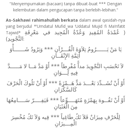
"Menyempurnakan (bacaan) tanpa dibuat-buat *** Dengan
kelembutan dalam pengucapan tanpa berlebih-lebihan."
As-Sakhawi rahimahullah berkata
dalam awal qasidah-nya
yang berjudul *‘Umdatul Mufid wa ‘Uddatul Mujid fi Ma’rifatit
( عُمْدَةُ المُفِيدِ وَعُدّةُ الْمُجِيد في مَعْرِفَةِ
Tajwid*
التَّجْويدِ)
:
يَا مَنْ يَــــــرُومُ تِلاَوَةَ الْقُـــرْآنِ *** وَيَرُودُ شَــــــأْوَ
أَئِمَّةِ الإِتْقَــانِ
لاَ تَحْسَبِ التَّجْوِيدَ مداًّ مُفْرِطاً *** أَوْ مَدَّ مَــا لا مَـــــدَّ
فِيهِ لِـــوَانِ
أَوْ أَنْ تُشَــدِّدَ بَعْـــدَ مَدٍّ هَــمْزَةً *** أَوْ أَنْ تَلُوكَ الْحَرْفَ
كَالسَّكْرَانِ
أَوْ أَنْ تَفُــوهَ بِهَمْزَةٍ مُتَهَــــوِّعاً *** فَيَفِــــرّ سَــــامِعُهَا
مِنَ الْغَثَيَانِ
لِلْحَرْفِ مِيزَانٌ فَلاَ تَكُ طَاغِياً *** فِيه وَلاَ تَكُ مُخْسِرَ
الْمِـــيزَانِ