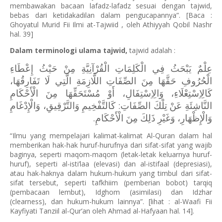
membawakan bacaan lafadz-lafadz sesuai dengan tajwid,
bebas dari ketidakadilan dalam pengucapannya”. [Baca :
Ghoyatul Murid Fii Ilmi at-Tajwiid , oleh Athiyyah Qobil Nashr
hal. 39]
Dalam terminologi ulama tajwid,
tajwid adalah :
عِلْمٌ يَبْحَثُ فِي الْكَلِمَاتِ الْقُرْآنِيَّةِ مِنْ حَيْثُ إِعْطَاءِ
الْحُرُوفِ حَقَّهَا مِنَ الصِّفَاتِ اللَّازِمَةِ الَّتِي لَا تَفَارِقُهَا،
كَالِاِسْتِعْلَاءِ، وَالِاِسْتِفَالِ، أَوْ مُسْتَحَقِّهَا مِنَ الْأَحْكَامِ
النَّاشِئَةِ عَنْ تِلْكَ الصِّفَاتِ: كَالتَّفْخِيمِ وَالتَّرْقِيقِ، وَالْإِدْغَامِ
وَالْإِظْهَارِ، وَغَيْرِ ذَلِكَ مِنَ الْأَحْكَامِ.
“Ilmu yang mempelajari kalimat-kalimat Al-Quran dalam hal
memberikan hak-hak huruf-hurufnya dari sifat-sifat yang wajib
baginya, seperti maqom-maqom (letak-letak keluarnya huruf-
huruf), seperti al-isti’laa (elevasi) dan al-istifaal (depresiasi),
atau hak-haknya dalam hukum-hukum yang timbul dari sifat-
sifat tersebut, seperti tafkhiim (pemberian bobot) tarqiq
(pembacaan lembut), Idghom (asimilasi) dan Idzhar
(clearness), dan hukum-hukum lainnya”. [lihat : al-Waafi Fii
Kayfiyati Tanziil al-Qur’an oleh Ahmad al-Hafyaan hal. 14].