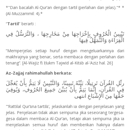
*"Dan bacalah Al-Qur’an dengan tartil (perlahan dan jelas)."* *
(Al-Muzzammil: 4).*
“
Tartil
” berarti :
تَبْيِينُ الْحُرُوفِ بِإِخْرَاجِهَا مِنْ مَخَارِجِهَا ، وَالتَّرَسُّلُ فِي
الْقِرَاءَةِ وَالتَّمَهُّلُ فِيهَا
“Memperjelas setiap huruf dengan mengeluarkannya dari
makhrajnya yang benar, serta membaca dengan perlahan dan
tenang”. [Al-Waj
z f
ukm Tajw
d al-Kit
b al-‘Az
z hal. 26]
ī
ī
Ḥ
ī
ā
ī
Az-Zajjaj rahimahullah berkata:
رتِّلِ القُرآنَ تَرتِيلًا، بَيِّنْهُ تَبيِينًا، وَالتَّبْيِينُ لَا يَتِمُّ بِأَنْ يُعَجِّلَ
فِي القُرآنِ، إِنَّمَا يَتِمُّ بِأَنْ يُبَيِّنَ جَمِيعَ الحُرُوفِ، وَيُوفِيَ
حَقَّهَا مِنَ الإِشْبَاعِ انتهى
"‘Rattilal Qur’
na tart
l
’
, jelaskanlah ia dengan penjelasan yang
ā
ī
ā
jelas. Penjelasan tidak akan sempurna jika seseorang tergesa-
gesa dalam membaca Al-Qur’an, tetapi akan sempurna jika ia
menjelaskan semua huruf dan memberikan haknya dalam