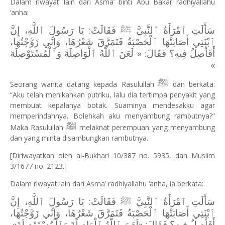
Dalam riwayat lain dari Asma’ binti Abu Bakar radhiyallahu
‘anha:
سَأَلَتِ ٱمْرَأَةٌ ٱلنَّبِيَّ ﷺ فَقَالَتْ: يَا رَسُولَ ٱللَّهِ، إِنَّ
ٱبْنَتِي أَصَابَتْهَا ٱلْحَصْبَةُ فَتَمَرَّقَ شَعْرُهَا، وَإِنِّي زَوَّجْتُهَا،
أَفَأَصِلُ فِيهِ؟ فَقَالَ: « لَعَنَ ٱللَّهُ ٱلْوَاصِلَةَ وَٱلْمُسْتَوْصِلَةَ
»
ﷺ
Seorang wanita datang kepada Rasulullah
dan berkata:
“Aku telah menikahkan putriku, lalu dia tertimpa penyakit yang
membuat kepalanya botak. Suaminya mendesakku agar
memperindahnya. Bolehkah aku menyambung rambutnya?”
ﷺ
Maka Rasulullah
melaknat perempuan yang menyambung
dan yang minta disambungkan rambutnya.
[Diriwayatkan oleh al-Bukhari 10/387 no. 5935, dan Muslim
3/1677 no. 2123.]
Dalam riwayat lain dari Asma’ radhiyallahu ‘anha, ia berkata:
سَأَلَتِ ٱمْرَأَةٌ ٱلنَّبِيَّ ﷺ فَقَالَتْ: يَا رَسُولَ ٱللَّهِ، إِنَّ
ٱبْنَتِي أَصَابَتْهَا ٱلْحَصْبَةُ فَتَمَرَّقَ شَعْرُهَا، وَإِنِّي زَوَّجْتُهَا،
أَفَأَصِلُ فِيهِ؟ فَقَالَ: «لَعَنَ ٱللَّهُ ٱلْوَاصِلَةَ وَٱلْمُسْتَوْصِلَةَ»