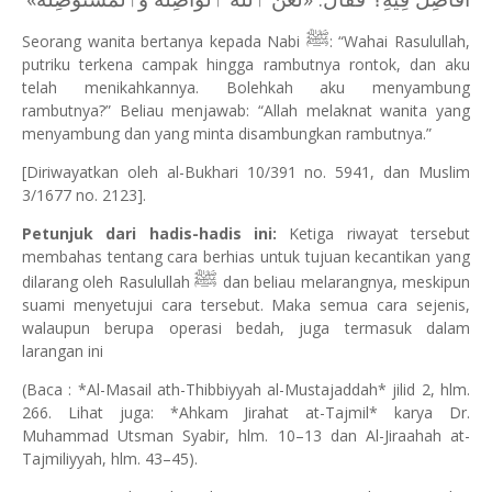
ﷺ
Seorang wanita bertanya kepada Nabi
: “Wahai Rasulullah,
putriku terkena campak hingga rambutnya rontok, dan aku
telah menikahkannya. Bolehkah aku menyambung
rambutnya?” Beliau menjawab: “Allah melaknat wanita yang
menyambung dan yang minta disambungkan rambutnya.”
[Diriwayatkan oleh al-Bukhari 10/391 no. 5941, dan Muslim
3/1677 no. 2123].
Petunjuk dari hadis-hadis ini:
Ketiga riwayat tersebut
membahas tentang cara berhias untuk tujuan kecantikan yang
ﷺ
dilarang oleh Rasulullah
dan beliau melarangnya, meskipun
suami menyetujui cara tersebut. Maka semua cara sejenis,
walaupun berupa operasi bedah, juga termasuk dalam
larangan ini
(Baca : *Al-Masail ath-Thibbiyyah al-Mustajaddah* jilid 2, hlm.
266. Lihat juga: *Ahkam Jirahat at-Tajmil* karya Dr.
Muhammad Utsman Syabir, hlm. 10–13 dan Al-Jiraahah at-
Tajmiliyyah, hlm. 43–45).