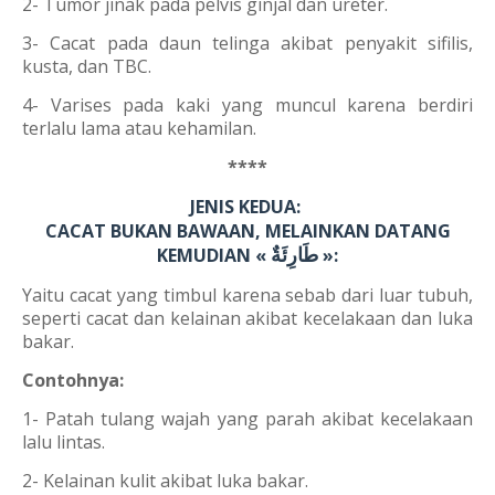
2- Tumor jinak pada pelvis ginjal dan ureter.
3- Cacat pada daun telinga akibat penyakit sifilis,
kusta, dan TBC.
4- Varises pada kaki yang muncul karena berdiri
terlalu lama atau kehamilan.
****
JENIS KEDUA:
CACAT BUKAN BAWAAN, MELAINKAN DATANG
طَارِئَةٌ
KEMUDIAN
«
»:
Yaitu cacat yang timbul karena sebab dari luar tubuh,
seperti cacat dan kelainan akibat kecelakaan dan luka
bakar.
Contohnya:
1- Patah tulang wajah yang parah akibat kecelakaan
lalu lintas.
2- Kelainan kulit akibat luka bakar.