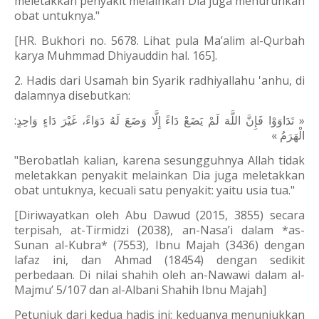
meletakkan penyakit melainkan Dia juga menurunkan
obat untuknya."
[HR. Bukhori no. 5678. Lihat pula Ma’alim al-Qurbah
karya Muhmmad Dhiyauddin hal. 165].
2. Hadis dari Usamah bin Syarik radhiyallahu 'anhu, di
dalamnya disebutkan:
« تَدَاوَوْا فَإِنَّ اللَّهَ لَمْ يَضَعْ دَاءً إِلَّا وَضَعَ لَهُ دَوَاءً، غَيْرَ دَاءٍ وَاحِدٍ:
الْهَرَمُ »
"Berobatlah kalian, karena sesungguhnya Allah tidak
meletakkan penyakit melainkan Dia juga meletakkan
obat untuknya, kecuali satu penyakit: yaitu usia tua."
[Diriwayatkan oleh Abu Dawud (2015, 3855) secara
terpisah, at-Tirmidzi (2038), an-Nasa’i dalam *as-
Sunan al-Kubra* (7553), Ibnu Majah (3436) dengan
lafaz ini, dan Ahmad (18454) dengan sedikit
perbedaan. Di nilai shahih oleh an-Nawawi dalam al-
Majmu’ 5/107 dan al-Albani Shahih Ibnu Majah]
Petunjuk dari kedua hadis ini: keduanya menunjukkan