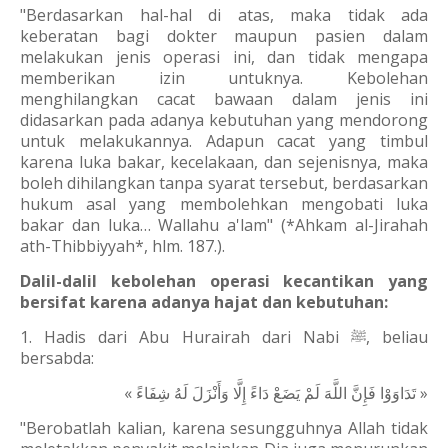
"Berdasarkan hal-hal di atas, maka tidak ada
keberatan bagi dokter maupun pasien dalam
melakukan jenis operasi ini, dan tidak mengapa
memberikan izin untuknya. Kebolehan
menghilangkan cacat bawaan dalam jenis ini
didasarkan pada adanya kebutuhan yang mendorong
untuk melakukannya. Adapun cacat yang timbul
karena luka bakar, kecelakaan, dan sejenisnya, maka
boleh dihilangkan tanpa syarat tersebut, berdasarkan
hukum asal yang membolehkan mengobati luka
bakar dan luka… Wallahu a'lam" (*Ahkam al-Jirahah
ath-Thibbiyyah*, hlm. 187.).
Dalil-dalil kebolehan operasi kecantikan yang
bersifat karena adanya hajat dan kebutuhan:
1. Hadis dari Abu Hurairah dari Nabi
, beliau
ﷺ
bersabda:
« تَدَاوَوْا فَإِنَّ اللَّهَ لَمْ يَضَعْ دَاءً إِلَّا وَأَنْزَلَ لَهُ شِفَاءً »
"Berobatlah kalian, karena sesungguhnya Allah tidak