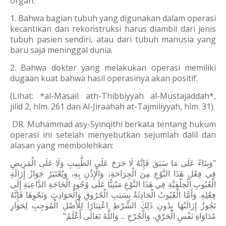
organ:
1. Bahwa bagian tubuh yang digunakan dalam operasi
kecantikan dan rekonstruksi harus diambil dari jenis
tubuh pasien sendiri, atau dari tubuh manusia yang
baru saja meninggal dunia.
2. Bahwa dokter yang melakukan operasi memiliki
dugaan kuat bahwa hasil operasinya akan positif.
(Lihat: *al-Masail ath-Thibbiyyah al-Mustajaddah*,
jilid 2, hlm. 261 dan Al-Jiraahah at-Tajmiliyyah, hlm. 31).
DR. Muhammad asy-Syinqithi berkata tentang hukum
operasi ini setelah menyebutkan sejumlah dalil dan
alasan yang membolehkan:
"وَبِنَاءً عَلَى مَا سَبَقَ فَإِنَّهُ لَا حَرَجَ عَلَى الطَّبِيبِ وَلَا عَلَى الْمَرِيضِ
فِي فِعْلِ هَذَا النَّوْعِ مِنَ الْجِرَاحَةِ، وَالْإِذْنِ بِهِ، وَيُعْتَبَرُ جَوَازُ إِزَالَةِ
الْعُيُوبِ الْخِلْقِيَّةِ فِي هَذَا النَّوْعِ مَبْنِيًّا عَلَى وُجُودِ الْحَاجَةِ الدَّاعِيَةِ إِلَى
فِعْلِهِ. وَأَمَّا الْعُيُوبُ الْحَادِثَةُ بِسَبَبِ الْحُرُوقِ وَالْحَوَادِثِ وَنَحْوِهَا فَإِنَّهُ
تَجُوزُ إِزَالَتُهَا بِدُونِ ذَلِكَ الشَّرْطِ اعْتِبَارًا لِلْأَصْلِ الْمُوجِبِ لِجَوَازِ
مُدَاوَاةِ نَفْسِ الْحَرْقِ، وَالْجُرْحِ ... وَاللَّهُ تَعَالَى أَعْلَمُ"