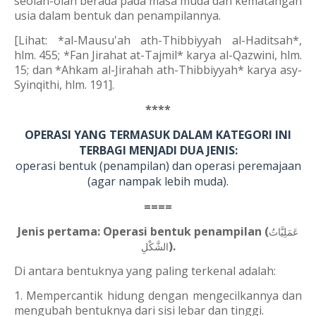
seolah-olah berada pada masa muda dan kematangan
usia dalam bentuk dan penampilannya.
[Lihat: *al-Mausu'ah ath-Thibbiyyah al-Haditsah*,
hlm. 455; *Fan Jirahat at-Tajmil* karya al-Qazwini, hlm.
15; dan *Ahkam al-Jirahah ath-Thibbiyyah* karya asy-
Syinqithi, hlm. 191].
****
OPERASI YANG TERMASUK DALAM KATEGORI INI
TERBAGI MENJADI DUA JENIS:
operasi bentuk (penampilan) dan operasi peremajaan
(agar nampak lebih muda).
====
Jenis pertama: Operasi bentuk penampilan (
عَمَلِيَّاتُ
).
الشَّكْلِ
Di antara bentuknya yang paling terkenal adalah:
1. Mempercantik hidung dengan mengecilkannya dan
mengubah bentuknya dari sisi lebar dan tinggi.