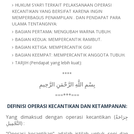
HUKUM SYAR’I TERKAIT PELAKSANAAN OPERASI
KECANTIKAN
YANG BERSIFAT KARENA INGIN
MEMPERBAGUS PENAMPILAN . DAN PENDAPAT PARA
ULAMA TENTANGNYA:
BAGIAN PERTAMA: MENGUBAH WARNA TUBUH.
BAGIAN KEDUA: MEMPERCANTIK RAMBUT.
BAGIAN KETIGA: MEMPERCANTIK GIGI
BAGIAN KEEMPAT: MEMPERCANTIK ANGGOTA TUBUH.
TARJIH (Pendapat yang lebih kuat):
****
بِسْمِ اللَّهِ الرَّحْمَنِ الرَّحِيمِ
===***===
DEFINISI OPERASI KECANTIKAN DAN KETAMPANAN:
Yang dimaksud dengan operasi kecantikan (
جِرَاحَةُ
التَّجْمِيلِ
) :
"Operasi kecantikan" adalah istilah untuk seni dan