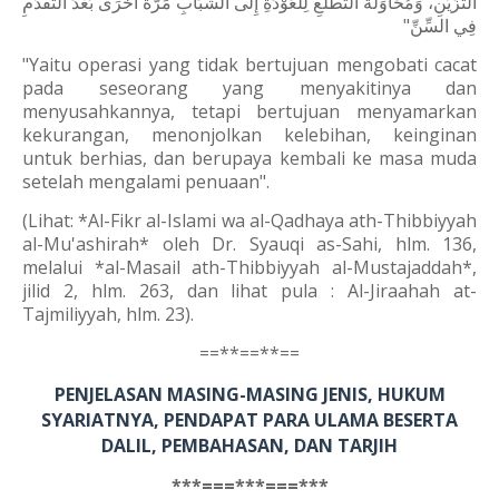
التَّزَيُّنِ، وَمُحَاوَلَةُ التَّطَلُّعِ لِلْعَوْدَةِ إِلَى الشَّبَابِ مَرَّةً أُخْرَى بَعْدَ التَّقَدُّمِ
فِي السِّنِّ"
"Yaitu operasi yang tidak bertujuan mengobati cacat
pada seseorang yang menyakitinya dan
menyusahkannya, tetapi bertujuan menyamarkan
kekurangan, menonjolkan kelebihan, keinginan
untuk berhias, dan berupaya kembali ke masa muda
setelah mengalami penuaan".
(Lihat: *Al-Fikr al-Islami wa al-Qadhaya ath-Thibbiyyah
al-Mu'ashirah* oleh Dr. Syauqi as-Sahi, hlm. 136,
melalui *al-Masail ath-Thibbiyyah al-Mustajaddah*,
jilid 2, hlm. 263, dan lihat pula : Al-Jiraahah at-
Tajmiliyyah, hlm. 23).
==**==**==
PENJELASAN MASING-MASING JENIS, HUKUM
SYARIATNYA, PENDAPAT PARA ULAMA BESERTA
DALIL, PEMBAHASAN, DAN TARJIH
***===***===***