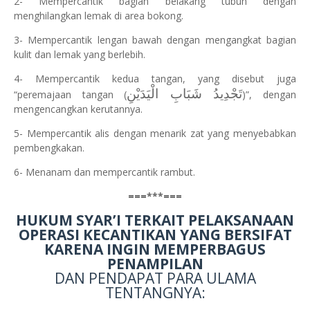
2- Mempercantik bagian belakang tubuh dengan
menghilangkan lemak di area bokong.
3- Mempercantik lengan bawah dengan mengangkat bagian
kulit dan lemak yang berlebih.
4- Mempercantik kedua tangan, yang disebut juga
تَجْدِيدُ شَبَابِ الْيَدَيْنِ
“peremajaan tangan (
)”, dengan
mengencangkan kerutannya.
5- Mempercantik alis dengan menarik zat yang menyebabkan
pembengkakan.
6- Menanam dan mempercantik rambut.
===***===
HUKUM SYAR’I TERKAIT PELAKSANAAN
OPERASI KECANTIKAN
YANG BERSIFAT
KARENA INGIN MEMPERBAGUS
PENAMPILAN
DAN PENDAPAT PARA ULAMA
TENTANGNYA: