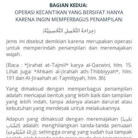
BAGIAN KEDUA:
OPERASI KECANTIKAN YANG BERSIFAT HANYA
KARENA INGIN MEMPERBAGUS PENAMPILAN:
جِرَاحَةُ التَّجْمِيلِ التَّحْسِينِيَّةُ
)
(
Jenis ini disebut demikian karena merupakan operasi
untuk memperindah penampilan dan meremajakan
wajah .
(Baca : *Jirahat at-Tajmil* karya al-Qazwini, hlm. 15.
Lihat juga: *Ahkam al-Jirahah ath-Thibbiyyah*, hlm.
191 dan Al-Jiraahah at-Tajmiliyyah, hlm. 36).
Yang dimaksud dengan memperbagus penampilan
adalah: mencapai bentuk yang lebih baik dan tampilan
yang lebih indah, tanpa adanya alasan darurat atau
kebutuhan yang mendesak untuk melakukannya.
Adapun yang dimaksud dengan meremajakan (
تَجْدِيدُ
) adalah: menghilangkan tanda-tanda penuaan
الشَّبَابِ
(
), sehingga orang yang sudah tua tampak
إِزَالَةُ الشَّيْخُوخَةِ