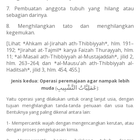
7. Pembuatan anggota tubuh yang hilang atau
sebagian darinya.
8. Menghilangkan tato dan menghilangkan
kegemukan.
[Lihat: *Ahkam al-Jirahah ath-Thibbiyyah*, hlm. 191–
192; *Jirahat at-Tajmil* karya Faizah Thurayyah, hlm.
11; *al-Masail ath-Thibbiyyah al-Mustajaddah*, jilid 2,
hlm. 263–264; dan *al-Mausu'ah ath-Thibbiyyah al-
Haditsah*, jilid 3, hlm. 454, 455.]
Jenis kedua: Operasi peremajaan agar nampak lebih
عَمَلِيَّاتُ التَّشْبِيبِ
muda
(
):
Yaitu operasi yang dilakukan untuk orang lanjut usia, dengan
tujuan menghilangkan tanda-tanda penuaan dan usia tua.
Bentuknya yang paling dikenal antara lain:
1- Mempercantik wajah dengan mengencangkan kerutan, atau
dengan proses pengelupasan kimia.