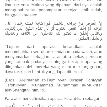
ilmu tertentu. Makna yang dipahami dari-nya adalah
mengubah suatu penampakan menjadi lebih indah,
hingga dikatakan:
إِنَّ الْغَرَضَ مِنْ جِرَاحَةِ التَّجْمِيلِ هُوَ إِضَافَةُ لَمْسَةِ جَمَالٍ عَلَى
الْوَجْهِ، أَوْ إِخْفَاءُ بَعْضِ الْعُيُوبِ أَوْ آثَارِ تَقَدُّمِ السِّنِّ الَّتِي تَعْتَرِيهِ،
وَبِالتَّالِي تُحَقِّقُ مَا يَصْبُو إِلَيْهِ الْبَاحِثُونَ عَنِ الْأَنَاقَةِ وَالْجَاذِبِيَّةِ
وَالشَّكْلِ الْمَقْبُولِ.
“Tujuan dari operasi kecantikan adalah
menambahkan sentuhan keindahan pada wajah, atau
menyamarkan sebagian cacat atau bekas penuaan
yang tampak padanya, sehingga tercapai apa yang
diinginkan oleh mereka yang mencari keanggunan,
daya tarik, dan bentuk yang dapat diterima”.
(Baca : Al-Jiraahah at-Tajmiliyyah: Dirasah Fiqhiyyah
Tafshiliyyah, Muhammad Muhammad al-Mukhtar
ash-Shanqithi, hlm. 19).
Para ahli mendefinisikan operasi kecantikan sebagai:
« جِرَاحَةٌ تَجْرِي لِتَحْسِينِ مَنْظَرِ جُزْءٍ مِنْ أَجْزَاءِ الْجِسْمِ الظَّاهِرَةِ،