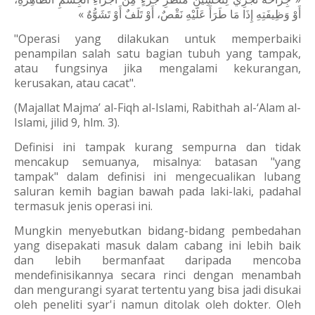
أَوْ وَظِيفَتِهِ إِذَا مَا طَرَأَ عَلَيْهِ نَقْصٌ، أَوْ تَلَفٌ أَوْ تَشَوُّهٌ »
"Operasi yang dilakukan untuk memperbaiki
penampilan salah satu bagian tubuh yang tampak,
atau fungsinya jika mengalami kekurangan,
kerusakan, atau cacat".
(Majallat Majma’ al-Fiqh al-Islami, Rabithah al-‘Alam al-
Islami, jilid 9, hlm. 3).
Definisi ini tampak kurang sempurna dan tidak
mencakup semuanya, misalnya: batasan "yang
tampak" dalam definisi ini mengecualikan lubang
saluran kemih bagian bawah pada laki-laki, padahal
termasuk jenis operasi ini.
Mungkin menyebutkan bidang-bidang pembedahan
yang disepakati masuk dalam cabang ini lebih baik
dan lebih bermanfaat daripada mencoba
mendefinisikannya secara rinci dengan menambah
dan mengurangi syarat tertentu yang bisa jadi disukai
oleh peneliti syar'i namun ditolak oleh dokter. Oleh