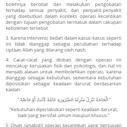
bolehnya berobat dan melakukan pengobatan
terhadap semua penyakit, dan penyakit-penyakit
yang disebutkan dalam konteks operasi kecantikan
dengan tujuan pengobatan termasuk dalam cakupan
kebolehan tersebut.
3. Karena intervensi bedah dalam kasus-kasus seperti
ini tidak dianggap sebagai perubahan terhadap
ciptaan Allah yang dilarang oleh nash.
4. Cacat-cacat yang diobati dengan operasi ini
mencakup kerusakan fisik dan psikologis, dan hal ini
menjadi alasan untuk membolehkan operasi, karena
dianggap sebagai kebutuhan, sementara kebutuhan
diposisikan sebagai keadaan darurat berdasarkan
kaidah:
" الْحَاجَةُ تَنْزِلُ مَنْزِلَةَ الضَّرُورَةِ عَامَّةً كَانَتْ أَوْ خَاصَّةً "
.
"Kebutuhan diperlakukan seperti keadaan darurat,
baik yang bersifat umum maupun khusus."
5. Qiyas (analogi) operasi kecantikan yang bertujuan