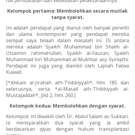
hal pembatasan dan kebebasan pelaksanaannya:
Kelompok pertama: Membolehkan secara mutlak
tanpa syarat.
Ini adalah pendapat yang dianut oleh banyak peneliti
dan ulama kontemporer yang pendapat mereka
sempat saya telaah dalam masalah ini. Di antara
mereka adalah Syaikh Muhammad bin Shalih al-
Utsaimin rahimahullah, Syaikh al-Fauzan, Syaikh
Muhammad bin Muhammad al-Mukhtar asy-Syinqithi.
Pendapat ini juga yang diambil oleh Lajnah Fatwa
Kuwait.
[*Ahkam al-Jirahah ath-Thibbiyyah*, hlm. 185 dan
seterusnya, serta *al-Masail ath-Thibbiyyah al-
Mustajaddah*, jilid 2, hlm. 260.]
Kelompok kedua: Membolehkan dengan syarat.
Kelompok ini diwakili oleh Dr. Abdul Salam as-Sukkari.
Ia mensyaratkan dua syarat yang ia ambil
berdasarkan qiyas dengan hukum transplantasi