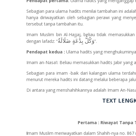
Pendapat pertama:
Ulama hadits yang menganggap n
Sebagian para ulama hadits menilai tambahan ini adal
hanya diriwayatkan oleh sebagian perawi yang menyel
tersebut tanpa tambahan itu.
Imam Muslim bin Al-Hajjaj, beliau tidak memasukka
وَكُلُّ بِدْعَةٍ ضَلَالَةٌ
dengan lafadz: “
”.
Pendapat kedua :
Ulama hadits yang menghukuminy
Imam an-Nasa’i: Beliau memasukkan hadits Jabir yang 
Sebagian para imam -baik dari kalangan ulama terda
menurut mereka hadits ini datang melalui beberapa jalu
Di antara yang menshahihkannya adalah Imam An-Nasa’i 
TEXT LENGK
Pertama : Riwayat Tanpa
I
mam Muslim meriwayatkan dalam Shahih-nya no. 867 mel