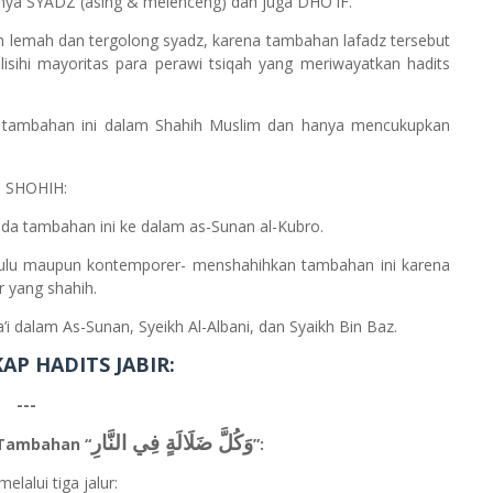
ya SYADZ (asing & melenceng) dan juga DHO'IF.
ah lemah dan tergolong syadz, karena tambahan lafadz tersebut
isihi mayoritas para perawi tsiqah yang meriwayatkan hadits
n tambahan ini dalam Shahih Muslim dan hanya mencukupkan
a SHOHIH:
ada tambahan ini ke dalam as-Sunan al-Kubro.
hulu maupun kontemporer- menshahihkan tambahan ini karena
r yang shahih.
dalam As-Sunan, Syeikh Al-Albani, dan Syaikh Bin Baz.
AP HADITS JABIR:
---
وَكُلَّ ‌ضَلَالَةٍ ‌فِي ‌النَّارِ
 Tambahan “
”:
alui tiga jalur: