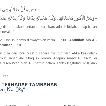
وَكُلُّ ضَلَالَةٍ فِي الن
”, yaitu:
وَشَرَّ الْأُمُورِ مُحْدَثَاتُهَا، وَكُلَّ مُحْدَثَةٍ بِدْعَةٌ وَكُلَّ بِدْعَةٍ ضَلَ،
«
 diada-adakan, setiap perkara baru adalah bid’ah, setiap bid’ah
m neraka.”
ro. Dan i
ni hanya diriwayatkan melalui jalur :
Abdullah bin Al-
uhammad
... dst.
kan pula dari Ibnu Mas’ud secara mauquf oleh Al-Lalika’i dalam
amun sanad Al-Baihaqi ini lemah. Adapun sanad Al-Lalika’i, di
ya disebutkan oleh
Al-Khathib dalam Tarikh Baghdad 7/10, dan
==***===
A TERHADAP TAMBAHAN
”
وَكُلَّ ‌ضَلَالَةٍ ‌فِ