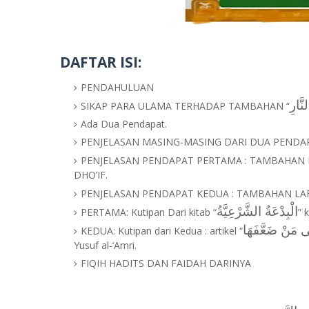
DAFTAR ISI:
PENDAHULUAN
نَّارِ
SIKAP PARA ULAMA TERHADAP TAMBAHAN “
Ada Dua Pendapat.
PENJELASAN MASING-MASING DARI DUA PENDA
PENJELASAN PENDAPAT PERTAMA : TAMBAHAN 
DHO’IF.
PENJELASAN PENDAPAT KEDUA : TAMBAHAN LA
الْبِدْعَةُ الشَّرْعِيَّةُ
PERTAMA: Kutipan Dari kitab “
” 
لَى مَنْ ضَعَّفَهَا
KEDUA: Kutipan dari Kedua : artikel “
Yusuf al-‘Amri.
FIQIH HADITS DAN FAIDAH DARINYA