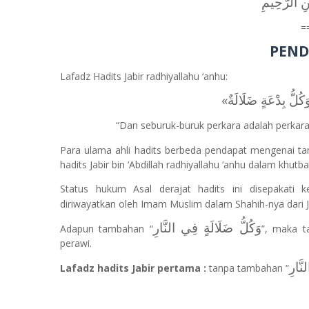
نِ الرَّحِيمِ
=
PEN
Lafadz Hadits Jabir radhiyallahu ‘anhu:
«َكُلُّ بِدْعَةٍ ضَلَالَةٌ
“Dan seburuk-buruk perkara adalah perkara-
Para ulama ahli hadits berbeda pendapat mengenai ta
hadits Jabir bin ‘Abdillah radhiyallahu ‘anhu dalam khutba
Status hukum Asal derajat hadits ini disepakati
diriwayatkan oleh Imam Muslim dalam Shahih-nya dari Ja
وَكُلُّ ضَلَالَةٍ فِي النَّارِ
Adapun tambahan “
”
, maka t
perawi.
َّارِ
Lafadz hadits Jabir pertama :
tanpa tambahan
“