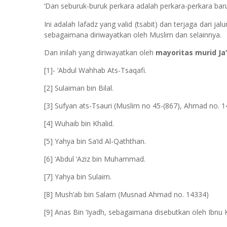
‘Dan seburuk-buruk perkara adalah perkara-perkara baru,
Ini adalah lafadz yang valid (tsabit) dan terjaga dari jal
sebagaimana diriwayatkan oleh Muslim dan selainnya.
Dan inilah yang diriwayatkan oleh
mayoritas murid J
[1]- ‘Abdul Wahhab Ats-Tsaqafi.
[2] Sulaiman bin Bilal.
[3] Sufyan ats-Tsauri (Muslim no 45-(867), Ahmad no. 1
[4] Wuhaib bin Khalid.
[5] Yahya bin Sa‘id Al-Qaththan.
[6] ‘Abdul ‘Aziz bin Muhammad.
[7] Yahya bin Sulaim.
[8] Mush’ab bin Salam (Musnad Ahmad no. 14334)
[9] Anas Bin ‘Iyadh, sebagaimana disebutkan oleh Ibnu