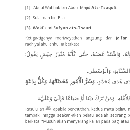
[1]- ‘Abdul Wahhab bin Abdul Majid
Ats-Tsaqofi
.
[2]- Sulaiman bin Bilal.
[3]-
Waki’
dari
Sufyan ats-Tsauri
Ketiga-tiganya meriwayatkan langsung: dari
Ja‘fa
radhiyallahu ‘anhu, ia berkata:
َ، وَاشْتَدَّ غَضَبُهُ، حَتَّى كَأَنَّهُ مُنْذِرُ جَيْشٍ يَقُولُ
هِ السَّبَّابَةِ، وَالْوُسْطَى
لْهُدَى هُدَى مُحَمَّدٍ
وَشَرُّ الْأُمُورِ مُحْدَثَاتُهَا، وَكُلُّ بِدْعَةٍ
ِأَهْلِهِ، وَمَنْ تَرَكَ دَيْنًا أَوْ ضَيَاعًا فَإِلَيَّ وَعَلَيَّ
ﷺ
Rasulullah
apabila berkhutbah, kedua mata beliau 
tampak, hingga seakan-akan beliau adalah seorang 
berkata: “Musuh akan menyerang kalian pada pagi atau 