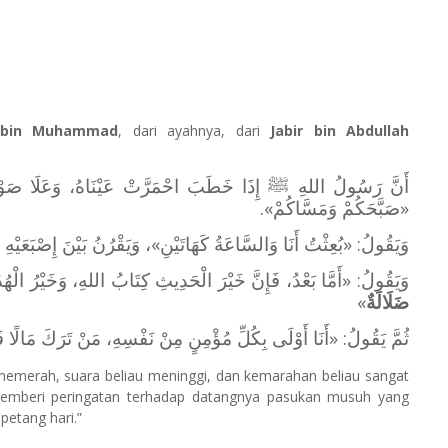
r bin Muhammad
, dari ayahnya, dari
Jabir bin Abdullah
أ
نَّ رَسُولُ اللهِ ﷺ إِذَا خَطَبَ احْمَرَّتْ عَيْنَاهُ، وَعَلَا صَوْتُهُ:
.
«صَبَّحَكُمْ وَمَسَّاكُمْ»
وَيَقُولُ: «بُعِثْتُ أَنَا وَالسَّاعَةُ كَهَاتَيْنِ»، وَيَقْرُنُ بَيْنَ إِصْبَعَيْ.
وَيَقُولُ: «أَمَّا بَعْدُ، فَإِنَّ خَيْرَ الْحَدِيثِ كِتَابُ اللهِ، وَخَيْرُ ا،
»
ضَلَالَةٌ
ثُمَّ يَقُولُ: «أَنَا أَوْلَى بِكُلِّ مُؤْمِنٍ مِنْ نَفْسِهِ، مَنْ تَرَكَ مَالًا فَل»
memerah, suara beliau meninggi, dan kemarahan beliau sangat
pemberi peringatan terhadap datangnya pasukan musuh yang
petang hari.”