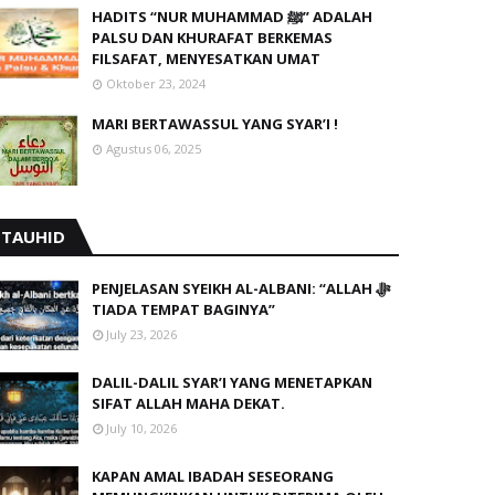
HADITS “NUR MUHAMMAD ﷺ” ADALAH
PALSU DAN KHURAFAT BERKEMAS
FILSAFAT, MENYESATKAN UMAT
Oktober 23, 2024
MARI BERTAWASSUL YANG SYAR’I !
Agustus 06, 2025
TAUHID
PENJELASAN SYEIKH AL-ALBANI: “ALLAH ﷻ
TIADA TEMPAT BAGINYA”
July 23, 2026
DALIL-DALIL SYAR’I YANG MENETAPKAN
SIFAT ALLAH MAHA DEKAT.
July 10, 2026
KAPAN AMAL IBADAH SESEORANG