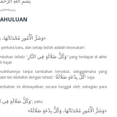
بِسْمِ اللَّهِ الرَّحْمَ
==***===
DAHULUAN
وَشَرُّ الْأُمُورِ مُحْدَثَاتُهَا، و»
perkara baru, dan setiap bid’ah adalah kesesatan”.
وَكُلُّ ضَلَالَةٍ فِي النَّارِ
mbahan lafadz “
”
yang terdapat di akhir
h hajat.
 kesahihannya tanpa tambahan tersebut, sebagaimana yang
كُلُّ بِدْعَةٍ ضَلَالَةٌ
bir bin Abdulluh dengan lafadz: “
”
saja.
ambahan ini diriwayatkan secara tunggal oleh sebagian para
وَكُلُّ ضَلَالَةٍ فِي الن
”
, yaitu:
«وَشَرُّ الْأُمُورِ مُحْدَثَاتُهَا، وَكُلُّ بِدْعَةٍ ضَلَالَةٌ»