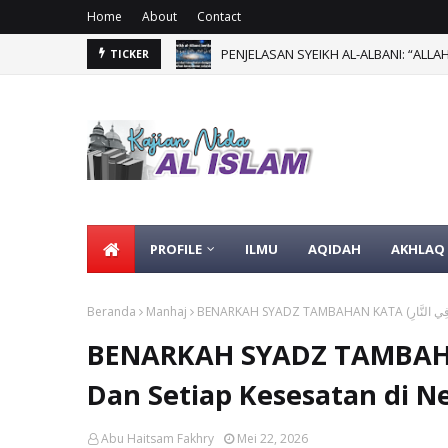
Home
About
Contact
TICKER
PROFILE
ILMU
AQIDAH
AKHLAQ
Beranda
Manhaj
BENARKAH SYADZ TAMBAHAN KATA (ٍ فِي النَّارِ
Dan Setiap Kesesatan di 
Abu Haitsam Fakhry
Mei 22, 2026