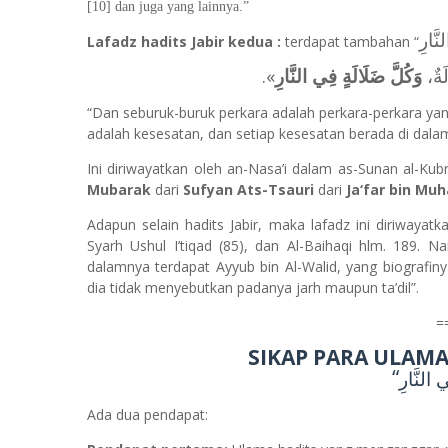
[10] dan juga yang lainnya.”
َّارِ
Lafadz hadits Jabir kedua :
terdapat
tambahan
“
».
‌وَكُلَّ ‌ضَلَالَةٍ ‌فِي ‌النَّارِ
الَةٌ
“Dan seburuk-buruk perkara adalah perkara-perkara yang
adalah kesesatan, dan setiap kesesatan berada di dala
Ini diriwayatkan oleh an-Nasa’i dalam as-Sunan al-Kub
Mubarak
dari
Sufyan Ats-Tsauri
dari
Ja‘far bin M
Adapun selain hadits Jabir, maka lafadz ini diriwayat
Syarh Ushul I’tiqad (85), dan Al-Baihaqi hlm. 189. N
dalamnya terdapat Ayyub bin Al-Walid, yang biografin
dia tidak menyebutkan padanya jarh maupun ta’dil”.
=
SIKAP PARA ULAM
“
ي ‌النَّارِ
Ada dua pendapat: