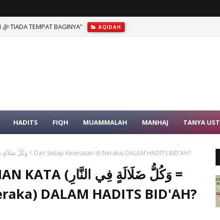
PENJELASAN SYEIKH AL-ALBANI: “ALLAH ﷻ TIADA TEMPAT BAGINYA”
AQIDAH
HADITS
FIQH
MUAMMALAH
MANHAJ
TANYA US
BENARKAH SYADZ TAMBAHAN KATA (وَكُلُّ ضَلَالَةٍ فِي النَّارِ = Dan Setiap Kesesatan di Neraka) DALAM HADITS BID'AH?
وَكُلُّ ضَلَالَة =
Neraka) DALAM HADITS BID'AH?