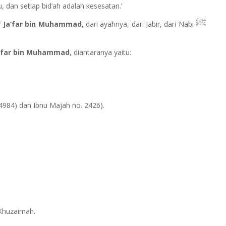
 dan setiap bid’ah adalah kesesatan.’
ﷺ
ur
Ja‘far bin Muhammad
, dari ayahnya, dari Jabir, dari Nabi
a‘far bin Muhammad
, diantaranya yaitu:
4984) dan Ibnu Majah no. 2426).
 Khuzaimah.