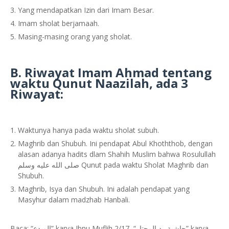
Yang mendapatkan Izin dari Imam Besar.
Imam sholat berjamaah.
Masing-masing orang yang sholat.
B. Riwayat Imam Ahmad tentang
waktu Qunut Naazilah, ada 3
Riwayat:
Waktunya hanya pada waktu sholat subuh.
Maghrib dan Shubuh. Ini pendapat Abul Khoththob, dengan
alasan adanya hadits dlam Shahih Muslim bahwa Rosulullah
صلى الله عليه وسلم Qunut pada waktu Sholat Maghrib dan
Shubuh.
Maghrib, Isya dan Shubuh. Ini adalah pendapat yang
Masyhur dalam madzhab Hanbali.
Baca: “المبدع” karya Ibnu Muflih 2/17, “حاشية رد المحتار” karya