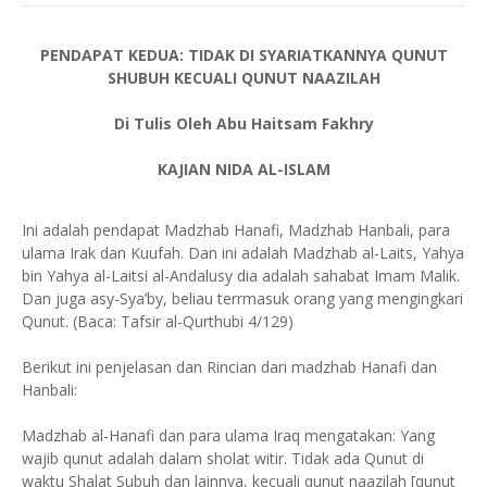
PENDAPAT KEDUA: TIDAK DI SYARIATKANNYA QUNUT
SHUBUH KECUALI QUNUT NAAZILAH
Di Tulis Oleh Abu Haitsam Fakhry
KAJIAN NIDA AL-ISLAM
Ini adalah pendapat Madzhab Hanafi, Madzhab Hanbali, para
ulama Irak dan Kuufah. Dan ini adalah Madzhab al-Laits, Yahya
bin Yahya al-Laitsi al-Andalusy dia adalah sahabat Imam Malik.
Dan juga asy-Sya’by, beliau terrmasuk orang yang mengingkari
Qunut. (Baca: Tafsir al-Qurthubi 4/129)
Berikut ini penjelasan dan Rincian dari madzhab Hanafi dan
Hanbali:
Madzhab al-Hanafi dan para ulama Iraq mengatakan: Yang
wajib qunut adalah dalam sholat witir. Tidak ada Qunut di
waktu Shalat Subuh dan lainnya, kecuali qunut naazilah [qunut