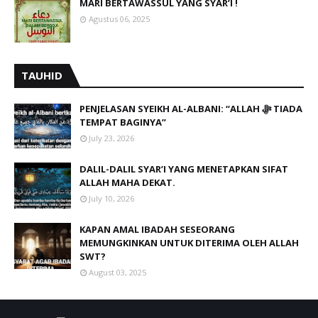
MARI BERTAWASSUL YANG SYAR’I !
Agustus 06, 2025
TAUHID
PENJELASAN SYEIKH AL-ALBANI: “ALLAH ﷻ TIADA
TEMPAT BAGINYA”
July 23, 2026
DALIL-DALIL SYAR’I YANG MENETAPKAN SIFAT
ALLAH MAHA DEKAT.
July 10, 2026
KAPAN AMAL IBADAH SESEORANG
MEMUNGKINKAN UNTUK DITERIMA OLEH ALLAH
SWT?
August 03, 2025