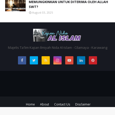
MEMUNGKINKAN UNTUK DITERIMA OLEH ALLAH
SWT?
August 03, 2025
Majelis Ta'lim Kajian Ilmiyah Nida Al-Islam - Cilamaya - Karawang
Home
About
Contact Us
Disclaimer
Copyright ©
2026
Kajian Nida al-Islam Cilamaya | Karawang