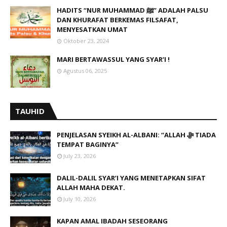
HADITS “NUR MUHAMMAD ﷺ” ADALAH PALSU
DAN KHURAFAT BERKEMAS FILSAFAT,
MENYESATKAN UMAT
Oktober 23, 2024
MARI BERTAWASSUL YANG SYAR’I !
Agustus 06, 2025
TAUHID
PENJELASAN SYEIKH AL-ALBANI: “ALLAH ﷻ TIADA
TEMPAT BAGINYA”
July 23, 2026
DALIL-DALIL SYAR’I YANG MENETAPKAN SIFAT
ALLAH MAHA DEKAT.
July 10, 2026
KAPAN AMAL IBADAH SESEORANG